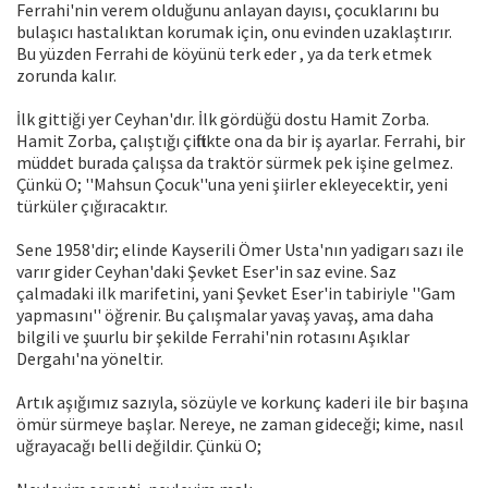
Ferrahi'nin verem olduğunu anlayan dayısı, çocuklarını bu
bulaşıcı hastalıktan korumak için, onu evinden uzaklaştırır.
Bu yüzden Ferrahi de köyünü terk eder , ya da terk etmek
zorunda kalır.
İlk gittiği yer Ceyhan'dır. İlk gördüğü dostu Hamit Zorba.
Hamit Zorba, çalıştığı çiftlikte ona da bir iş ayarlar. Ferrahi, bir
müddet burada çalışsa da traktör sürmek pek işine gelmez.
Çünkü O; ''Mahsun Çocuk''una yeni şiirler ekleyecektir, yeni
türküler çığıracaktır.
Sene 1958'dir; elinde Kayserili Ömer Usta'nın yadigarı sazı ile
varır gider Ceyhan'daki Şevket Eser'in saz evine. Saz
çalmadaki ilk marifetini, yani Şevket Eser'in tabiriyle ''Gam
yapmasını'' öğrenir. Bu çalışmalar yavaş yavaş, ama daha
bilgili ve şuurlu bir şekilde Ferrahi'nin rotasını Aşıklar
Dergahı'na yöneltir.
Artık aşığımız sazıyla, sözüyle ve korkunç kaderi ile bir başına
ömür sürmeye başlar. Nereye, ne zaman gideceği; kime, nasıl
uğrayacağı belli değildir. Çünkü O;