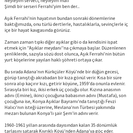
Neyleyim serveti, neyleyim malı
Şimdi bir serseri Ferrahi'yim ben der...
Aşık Ferrahi'nin hayatının bundan sonraki dönemlerine
baktığımızda, onu türlü dertlerle, hastalıklarla, sevinçlerle iç
içe bir hayat kavgasında görürüz.
Zaman zaman tıpkı diğer aşıklar gibi o da kendisini ispat
etmek için ''Aşıklar meydanı''na çıkmaya başlar. Düzenlenen
şenliklerde, sazıyla sözü dost olunca, Aşık Ferrahi'nin bütün
yurt köşelerine yayılan haklı şöhreti ortaya çıkar.
Bu sırada Adana'nın Kürkçüler Köyü'nde bir düğün gecesi,
görüp tanıştığı akrabadan bir kıza gönül verir. Kısa bir süre
sonra alıp kaçırır kızı, getirir köyüne, 1959'da onunla evlenir.
Sırasıyla biri kız, ikisi erkek üç çocuğu olur. Kızına anasının
adını (Emine), ikinci çocuğuna babasının adını (Mustafa), son
çocuğuna ise, Konya Aşıklar Bayramı'nda tanıştığı Fevzi
Halıcı'nın isteği üzerine, Mevlana'nın Türbesi yakınında
mezarı bulunan Konya'lı şair Şem'in adını verir.
1960-1961 yıllan arasında dayısından kalan 35 dönümlük
tarlasını satarak Kıvrıklı Köyü'nden Adana'ya göç eder.