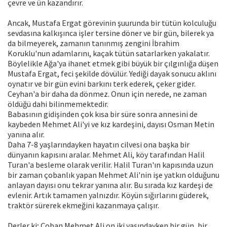
çevre ve ün kazandırır.
Ancak, Mustafa Ergat görevinin şuurunda bir tütün kolculuğu
sevdasına kalkışınca işler tersine döner ve bir gün, bilerek ya
da bilmeyerek, zamanın tanınmış zengini İbrahim
Koruklu'nun adamlarını, kaçak tütün satarlarken yakalatır.
Böylelikle Ağa'ya ihanet etmek gibi büyük bir çılgınlığa düşen
Mustafa Ergat, feci şekilde dövülür. Yediği dayak sonucu aklını
oynatır ve bir gün evini barkını terk ederek, çeker gider.
Ceyhan'a bir daha da dönmez. Onun için nerede, ne zaman
öldüğü dahi bilinmemektedir.
Babasının gidişinden çok kısa bir süre sonra annesini de
kaybeden Mehmet Ali'yi ve kız kardeşini, dayısı Osman Metin
yanına alır.
Daha 7-8 yaşlarındayken hayatın cilvesi ona başka bir
dünyanın kapısını aralar. Mehmet Ali, köy tarafından Halil
Turan'a besleme olarak verilir. Halil Turan'ın kapısında uzun
bir zaman çobanlık yapan Mehmet Ali'nin işe yatkın olduğunu
anlayan dayısı onu tekrar yanına alır. Bu sırada kız kardeşi de
evlenir. Artık tamamen yalnızdır. Köyün sığırlarını güderek,
traktör sürerek ekmeğini kazanmaya çalışır.
Derler ki; Çoban Mehmet Ali on iki yaşındayken bir gün, bir