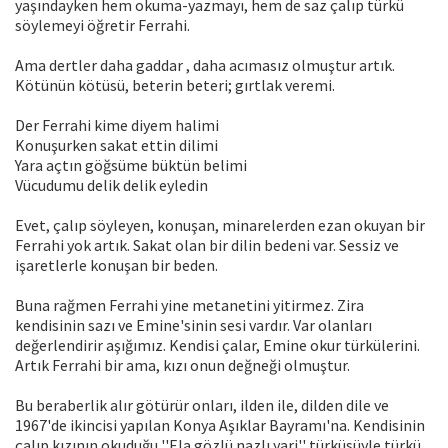
yaşındayken hem okuma-yazmayı, hem de saz çalıp türkü
söylemeyi öğretir Ferrahi.
Ama dertler daha gaddar , daha acımasız olmuştur artık.
Kötünün kötüsü, beterin beteri; gırtlak veremi.
Der Ferrahi kime diyem halimi
Konuşurken sakat ettin dilimi
Yara açtın göğsüme büktün belimi
Vücudumu delik delik eyledin
Evet, çalıp söyleyen, konuşan, minarelerden ezan okuyan bir
Ferrahi yok artık. Sakat olan bir dilin bedeni var. Sessiz ve
işaretlerle konuşan bir beden.
Buna rağmen Ferrahi yine metanetini yitirmez. Zira
kendisinin sazı ve Emine'sinin sesi vardır. Var olanları
değerlendirir aşığımız. Kendisi çalar, Emine okur türkülerini.
Artık Ferrahi bir ama, kızı onun değneği olmuştur.
Bu beraberlik alır götürür onları, ilden ile, dilden dile ve
1967'de ikincisi yapılan Konya Aşıklar Bayramı'na. Kendisinin
çalıp kızının okuduğu ''Ela gözlü nazlı yari'' türküsüyle türkü