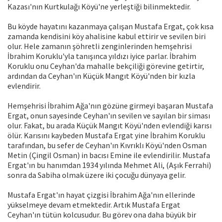
Kazası'nın Kurtkulağı Köyü'ne yerleştiği bilinmektedir.
Bu köyde hayatını kazanmaya çalışan Mustafa Ergat, çok kısa
zamanda kendisini köy ahalisine kabul ettirir ve sevilen biri
olur. Hele zamanın şöhretli zenginlerinden hemşehrisi
İbrahim Koruklu'yla tanışınca yıldızı iyice parlar. İbrahim
Koruklu onu Ceyhan'da mahalle bekçiliği görevine getirtir,
ardından da Ceyhan'ın Küçük Mangıt Köyü'nden bir kızla
evlendirir.
Hemşehrisi İbrahim Ağa'nın gözüne girmeyi başaran Mustafa
Ergat, onun sayesinde Ceyhan'ın sevilen ve sayılan bir siması
olur. Fakat, bu arada Küçük Mangıt Köyü'nden evlendiği karısı
ölür. Karısını kaybeden Mustafa Ergat yine İbrahim Koruklu
tarafından, bu sefer de Ceyhan'ın Kıvrıklı Köyü'nden Osman
Metin (Çingil Osman) in bacısı Emine ile evlendirilir. Mustafa
Ergat'ın bu hanımdan 1934 yılında Mehmet Ali, (Aşık Ferrahi)
sonra da Sabiha olmak üzere iki çocuğu dünyaya gelir.
Mustafa Ergat'ın hayat çizgisi İbrahim Ağa'nın ellerinde
yükselmeye devam etmektedir. Artık Mustafa Ergat
Ceyhan'ın tütün kolcusudur. Bu görev ona daha büyük bir