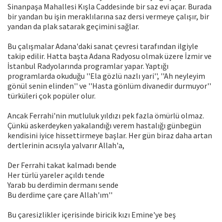
Sinanpaşa Mahallesi Kışla Caddesinde bir saz evi açar. Burada
bir yandan bu işin meraklılarına saz dersi vermeye çalışır, bir
yandan da plak satarak geçimini sağlar.
Bu çalışmalar Adana'daki sanat çevresi tarafından ilgiyle
takip edilir. Hatta başta Adana Radyosu olmak üzere İzmir ve
İstanbul Radyolarında programlar yapar. Yaptığı
programlarda okuduğu ''Ela gözlü nazlı yari'', ''Ah neyleyim
gönül senin elinden'' ve ''Hasta gönlüm divanedir durmuyor''
türküleri çok popüler olur.
Ancak Ferrahi'nin mutluluk yıldızı pek fazla ömürlü olmaz.
Çünkü askerdeyken yakalandığı verem hastalığı günbegün
kendisini iyice hissettirmeye başlar. Her gün biraz daha artan
dertlerinin acısıyla yalvarır Allah'a,
Der Ferrahi takat kalmadı bende
Her türlü yareler açıldı tende
Yarab bu derdimin dermanı sende
Bu derdime çare çare Allah'ım''
Bu çaresizlikler içerisinde biricik kızı Emine'ye beş