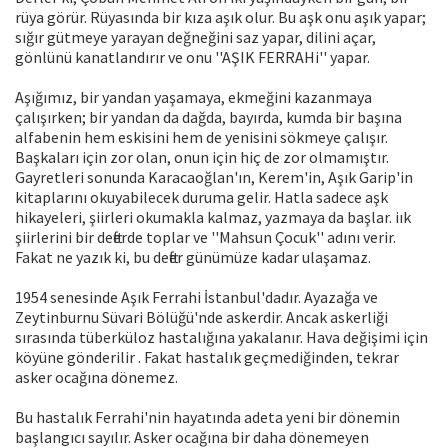
rüya görür. Rüyasında bir kıza aşık olur. Bu aşk onu aşık yapar;
sığır gütmeye yarayan değneğini saz yapar, dilini açar,
gönlünü kanatlandırır ve onu ''AŞIK FERRAHi'' yapar.
Aşığımız, bir yandan yaşamaya, ekmeğini kazanmaya
çalışırken; bir yandan da dağda, bayırda, kumda bir başına
alfabenin hem eskisini hem de yenisini sökmeye çalışır.
Başkaları için zor olan, onun için hiç de zor olmamıştır.
Gayretleri sonunda Karacaoğlan'ın, Kerem'in, Aşık Garip'in
kitaplarını okuyabilecek duruma gelir. Hatla sadece aşk
hikayeleri, şiirleri okumakla kalmaz, yazmaya da başlar. iık
şiirlerini bir defterde toplar ve ''Mahsun Çocuk'' adını verir.
Fakat ne yazık ki, bu defter günümüze kadar ulaşamaz.
1954 senesinde Aşık Ferrahi İstanbul'dadır. Ayazağa ve
Zeytinburnu Süvari Bölüğü'nde askerdir. Ancak askerliği
sırasında tüberküloz hastalığına yakalanır. Hava değişimi için
köyüne gönderilir . Fakat hastalık geçmediğinden, tekrar
asker ocağına dönemez.
Bu hastalık Ferrahi'nin hayatında adeta yeni bir dönemin
başlangıcı sayılır. Asker ocağına bir daha dönemeyen