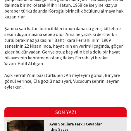
dalında birinci olarak Mihri Hatun, 1968'de ise yine kızıyla
beraber türkü dalında Köroğlu birincilik ödülünü almaya hak
kazanırlar .
Şanına şan katan birincilikleri onun daha da geniş kitlelere
sesini duyurmasına sebep olur. Ama ne yazık ki dertler bir
türlü bırakmaz yakasını ''Bahtı kara Ferrahi'nin''. 1969
senesinin 22 Nisan'ında, hayatının en verimli çağında, göçer
gider bu dünyadan. Geriye otuz beş yılın bela dolu bir hayat
hikayesinin kahramanı olan çilekeş Ferrahi'yi bırakır.
Yazan: Halil Atılgan
Aşık Ferrahi'nin bazı türküleri : Ah neyleyim gönül, Bir yare
gönül verince, Ela gözlü nazlı yari, Vücudum şehrini seyran
eylerken...
SON YAZI
Aynı Sorulara Farklı Cevaplar
İdris Savaş