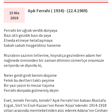
Aşık Ferrahi ( 1934)- (22.4.1969)
15 Nis
2018
Ferrahi bir uğrak verdik dünyaya
Bazı atlı gezdik bazı da yaya
Elveda etmeye helallaşmaya
Sabah sabah hoşgeldiniz haneme
Mızrabını sazının tellerine, hoyratça gezindiren adam her
nağmede ömründen bir zaman dilimini cömertçe önümüze
seriyordu ve diyordu ki,
Neler geldi girdi benim düşüme
Felek bu dertleri taktı peşime
Bir yazı yazın ki mezar taşıma
Ferrahi dünyada gülmemiş deyin
Evet, kimdir Ferrahi, kimdir? Aşık Ferrahi'nin babası Mustafa
Ergat, Siirt'in Eruh Kazası'nın Kever Köyü'ndendir. 1914-1918
yılları arasında memleketinden göç ederek Adana'nın Ceyhan