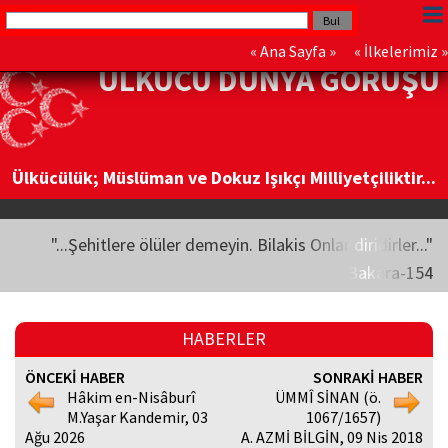
«
Ana Sayfa
» «
İlkelerimiz
»
ÜLKÜCÜ DÜNYA GÖRÜŞÜ
Ülkücülük; Müslüman ve Dokuz Işıkçı Milliyetçiliktir...
"...Şehitlere ölüler demeyin. Bilakis Onlar diridirler..."
Bakara-154
HABERLER
ÖNCEKİ HABER
SONRAKİ HABER
Hâkim en-Nisâburî
ÜMMÎ SİNAN (ö.
M.Yaşar Kandemir, 03
1067/1657)
Ağu 2026
A. AZMİ BİLGİN, 09 Nis 2018