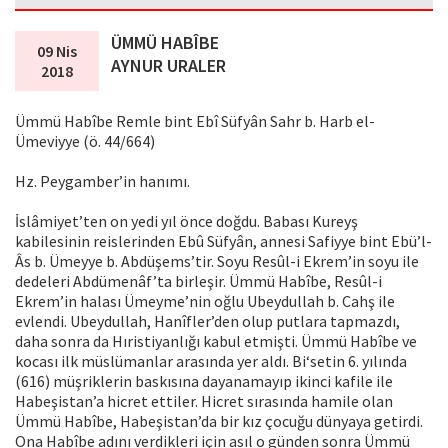
ÜMMÜ HABÎBE
09 Nis
AYNUR URALER
2018
Ümmü Habîbe Remle bint Ebî Süfyân Sahr b. Harb el-
Ümeviyye (ö. 44/664)
Hz. Peygamber’in hanımı.
İslâmiyet’ten on yedi yıl önce doğdu. Babası Kureyş
kabilesinin reislerinden Ebû Süfyân, annesi Safiyye bint Ebü’l-
Âs b. Ümeyye b. Abdüşems’tir. Soyu Resûl-i Ekrem’in soyu ile
dedeleri Abdümenâf’ta birleşir. Ümmü Habîbe, Resûl-i
Ekrem’in halası Ümeyme’nin oğlu Ubeydullah b. Cahş ile
evlendi. Ubeydullah, Hanîfler’den olup putlara tapmazdı,
daha sonra da Hıristiyanlığı kabul etmişti. Ümmü Habîbe ve
kocası ilk müslümanlar arasında yer aldı. Bi‘setin 6. yılında
(616) müşriklerin baskısına dayanamayıp ikinci kafile ile
Habeşistan’a hicret ettiler. Hicret sırasında hamile olan
Ümmü Habîbe, Habeşistan’da bir kız çocuğu dünyaya getirdi.
Ona Habîbe adını verdikleri için asıl o günden sonra Ümmü