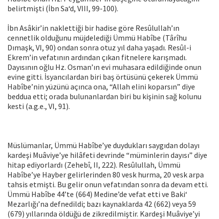
belirtmişti (İbn Sa‘d, VIII, 99-100).
İbn Asâkir’in naklettiği bir hadise göre Resûlullah’ın
cennetlik olduğunu müjdelediği Ümmü Habîbe (Târîhu
Dımaşk, VI, 90) ondan sonra otuz yıl daha yaşadı. Resûl-i
Ekrem’in vefatının ardından çıkan fitnelere karışmadı.
Dayısının oğlu Hz. Osman’ın evi muhasara edildiğinde onun
evine gitti. İsyancılardan biri baş örtüsünü çekerek Ümmü
Habîbe’nin yüzünü açınca ona, “Allah elini koparsın” diye
beddua etti; orada bulunanlardan biri bu kişinin sağ kolunu
kesti (a.g.e., VI, 91).
Müslümanlar, Ümmü Habîbe’ye duydukları saygıdan dolayı
kardeşi Muâviye’ye hilâfeti devrinde “müminlerin dayısı” diye
hitap ediyorlardı (Zehebî, II, 222). Resûlullah, Ümmü
Habîbe’ye Hayber gelirlerinden 80 vesk hurma, 20 vesk arpa
tahsis etmişti. Bu gelir onun vefatından sonra da devam etti.
Ümmü Habîbe 44’te (664) Medine’de vefat etti ve Baki‘
Mezarlığı’na defnedildi; bazı kaynaklarda 42 (662) veya 59
(679) yıllarında öldüğü de zikredilmiştir. Kardeşi Muâviye’yi