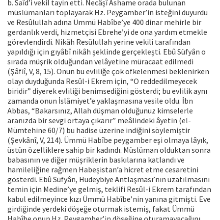
b. Saîd’i vekil tayin etti. Necâşî Ashame orada bulunan
müslümanları toplayarak Hz. Peygamber’in isteğini duyurdu
ve Resûlullah adına Ümmü Habîbe’ye 400 dinar mehirle bir
gerdanlık verdi, hizmetçisi Ebrehe’yi de ona yardım etmekle
görevlendirdi. Nikâh Resûlullah yerine vekili tarafından
yapıldığı için gıyâbî nikâh şeklinde gerçekleşti. Ebû Süfyân o
sırada müşrik olduğundan velâyetine müracaat edilmedi
(Şâfiî, V, 8, 15). Onun bu evliliğe çok öfkelenmesi beklenirken
olayı duyduğunda Resûl-i Ekrem için, “O reddedilmeyecek
biridir” diyerek evliliği benimsediğini gösterdi; bu evlilik aynı
zamanda onun İslâmiyet’e yaklaşmasına vesile oldu. İbn
Abbas, “Bakarsınız, Allah düşman olduğunuz kimselerle
aranızda bir sevgi ortaya çıkarır” meâlindeki âyetin (el-
Mümtehine 60/7) bu hadise üzerine indiğini söylemiştir
(Şevkânî, V, 214). Ümmü Habîbe peygamber eşi olmaya lâyık,
üstün özelliklere sahip bir kadındı. Müslüman olduktan sonra
babasının ve diğer müşriklerin baskılarına katlandı ve
hamileliğine rağmen Habeşistan’a hicret etme cesaretini
gösterdi. Ebû Süfyân, Hudeybiye Antlaşması’nın uzatılmasını
temin için Medine’ye gelmiş, teklifi Resûl-i Ekrem tarafından
kabul edilmeyince kızı Ümmü Habîbe’nin yanına gitmişti. Eve
girdiğinde yerdeki döşeğe oturmak istemiş, fakat Ümmü
Habîbe onun Hz. Peygamber’in döşeğine oturamayacağını