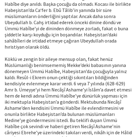
Habîbe diye anıldı. Başka çocuğu da olmadı. Kocası ile birlikte
Habeşistan’da Ca‘fer b. Ebû Tâlib’in yanında bir süre
müslümanların önderliğini yaptılar. Ancak daha sonra
Ubeydullah b. Cahş irtidad ederek önceki dinine döndü ve
Ümmü Habîbe’yi de dininden dönmeye zorladı, fakat o buna
şiddetle karşı koyduğu için boşandılar. Habeşistan’daki
sahâbîleri de irtidad etmeye çağıran Ubeydullah orada
hıristiyan olarak öldü.
Köklü ve zengin bir aileye mensup olan, fakat henüz
Müslümanlığı benimsememiş Mekke’deki babasının yanına
dönemeyen Ümmü Habîbe, Habeşistan’da çocuğuyla yalnız
kaldı. Resûl-i Ekrem onun çektiği sıkıntıları bildiğinden
kendisiyle evlenmeye karar verdi. 6 veya 7 yılında (628-629)
Amr b. Ümeyye’yi hem Necâşî Ashame’yi İslâm’a davet etmesi
hem de kendi adına Ümmü Habîbe’ye dünürlük yapması için
iki mektupla Habeşistan’a gönderdi. Mektubunda Necâşî
Ashame’den kendisini Ümmü Habîbe ile evlendirmesini ve
onunla birlikte Habeşistan’da bulunan müslümanları
Medine’ye göndermesini istedi. Bu teklifi duyan Ümmü
Habîbe çok sevindi ve haberi getiren Necâşî Ashame’nin
câriyesi Ebrehe’ye üzerindeki takıları verdi, nikâh için de Hâlid