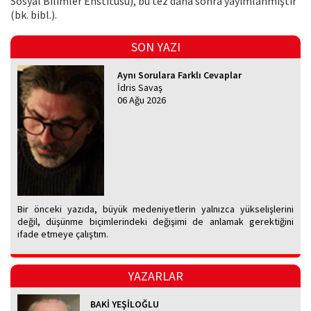
Sosyal Bilimler Enstitüsü), bu tez daha sonra yayımlanmıştır
(bk. bibl.).
SON YAZI
Aynı Sorulara Farklı Cevaplar
İdris Savaş
06 Ağu 2026
Bir önceki yazıda, büyük medeniyetlerin yalnızca yükselişlerini
değil, düşünme biçimlerindeki değişimi de anlamak gerektiğini
ifade etmeye çalıştım.
YAZARLAR
BAKİ YEŞİLOĞLU