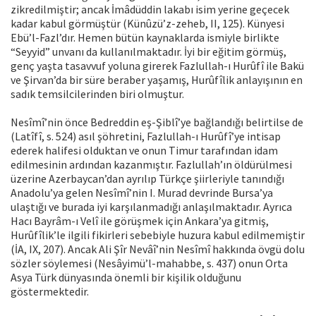
zikredilmiştir; ancak İmâdüddin lakabı isim yerine geçecek
kadar kabul görmüştür (Künûzü’z-zeheb, II, 125). Künyesi
Ebü’l-Fazl’dır. Hemen bütün kaynaklarda ismiyle birlikte
“Seyyid” unvanı da kullanılmaktadır. İyi bir eğitim görmüş,
genç yaşta tasavvuf yoluna girerek Fazlullah-ı Hurûfî ile Bakü
ve Şirvan’da bir süre beraber yaşamış, Hurûfîlik anlayışının en
sadık temsilcilerinden biri olmuştur.
Nesîmî’nin önce Bedreddin eş-Şiblî’ye bağlandığı belirtilse de
(Latîfî, s. 524) asıl şöhretini, Fazlullah-ı Hurûfî’ye intisap
ederek halifesi olduktan ve onun Timur tarafından idam
edilmesinin ardından kazanmıştır. Fazlullah’ın öldürülmesi
üzerine Azerbaycan’dan ayrılıp Türkçe şiirleriyle tanındığı
Anadolu’ya gelen Nesîmî’nin I. Murad devrinde Bursa’ya
ulaştığı ve burada iyi karşılanmadığı anlaşılmaktadır. Ayrıca
Hacı Bayrâm-ı Velî ile görüşmek için Ankara’ya gitmiş,
Hurûfîlik’le ilgili fikirleri sebebiyle huzura kabul edilmemiştir
(İA, IX, 207). Ancak Ali Şîr Nevâî’nin Nesîmî hakkında övgü dolu
sözler söylemesi (Nesâyimü’l-mahabbe, s. 437) onun Orta
Asya Türk dünyasında önemli bir kişilik olduğunu
göstermektedir.