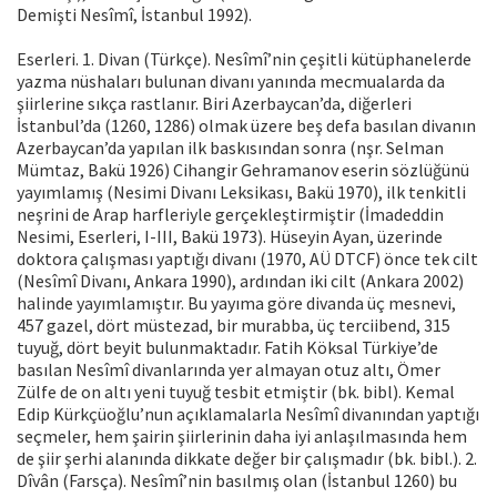
Demişti Nesîmî, İstanbul 1992).
Eserleri. 1. Divan (Türkçe). Nesîmî’nin çeşitli kütüphanelerde
yazma nüshaları bulunan divanı yanında mecmualarda da
şiirlerine sıkça rastlanır. Biri Azerbaycan’da, diğerleri
İstanbul’da (1260, 1286) olmak üzere beş defa basılan divanın
Azerbaycan’da yapılan ilk baskısından sonra (nşr. Selman
Mümtaz, Bakü 1926) Cihangir Gehramanov eserin sözlüğünü
yayımlamış (Nesimi Divanı Leksikası, Bakü 1970), ilk tenkitli
neşrini de Arap harfleriyle gerçekleştirmiştir (İmadeddin
Nesimi, Eserleri, I-III, Bakü 1973). Hüseyin Ayan, üzerinde
doktora çalışması yaptığı divanı (1970, AÜ DTCF) önce tek cilt
(Nesîmî Divanı, Ankara 1990), ardından iki cilt (Ankara 2002)
halinde yayımlamıştır. Bu yayıma göre divanda üç mesnevi,
457 gazel, dört müstezad, bir murabba, üç terciibend, 315
tuyuğ, dört beyit bulunmaktadır. Fatih Köksal Türkiye’de
basılan Nesîmî divanlarında yer almayan otuz altı, Ömer
Zülfe de on altı yeni tuyuğ tesbit etmiştir (bk. bibl). Kemal
Edip Kürkçüoğlu’nun açıklamalarla Nesîmî divanından yaptığı
seçmeler, hem şairin şiirlerinin daha iyi anlaşılmasında hem
de şiir şerhi alanında dikkate değer bir çalışmadır (bk. bibl.). 2.
Dîvân (Farsça). Nesîmî’nin basılmış olan (İstanbul 1260) bu