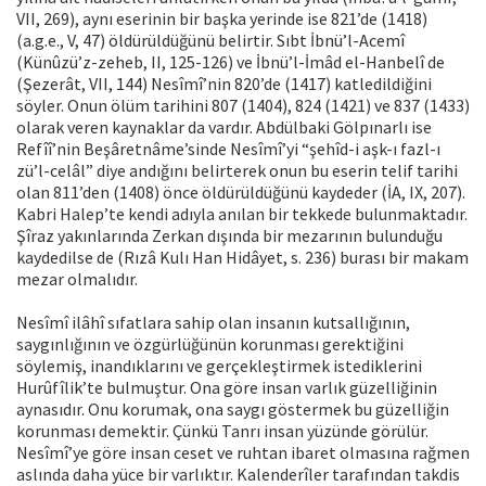
VII, 269), aynı eserinin bir başka yerinde ise 821’de (1418)
(a.g.e., V, 47) öldürüldüğünü belirtir. Sıbt İbnü’l-Acemî
(Künûzü’z-zeheb, II, 125-126) ve İbnü’l-İmâd el-Hanbelî de
(Şezerât, VII, 144) Nesîmî’nin 820’de (1417) katledildiğini
söyler. Onun ölüm tarihini 807 (1404), 824 (1421) ve 837 (1433)
olarak veren kaynaklar da vardır. Abdülbaki Gölpınarlı ise
Refîî’nin Beşâretnâme’sinde Nesîmî’yi “şehîd-i aşk-ı fazl-ı
zü’l-celâl” diye andığını belirterek onun bu eserin telif tarihi
olan 811’den (1408) önce öldürüldüğünü kaydeder (İA, IX, 207).
Kabri Halep’te kendi adıyla anılan bir tekkede bulunmaktadır.
Şîraz yakınlarında Zerkan dışında bir mezarının bulunduğu
kaydedilse de (Rızâ Kulı Han Hidâyet, s. 236) burası bir makam
mezar olmalıdır.
Nesîmî ilâhî sıfatlara sahip olan insanın kutsallığının,
saygınlığının ve özgürlüğünün korunması gerektiğini
söylemiş, inandıklarını ve gerçekleştirmek istediklerini
Hurûfîlik’te bulmuştur. Ona göre insan varlık güzelliğinin
aynasıdır. Onu korumak, ona saygı göstermek bu güzelliğin
korunması demektir. Çünkü Tanrı insan yüzünde görülür.
Nesîmî’ye göre insan ceset ve ruhtan ibaret olmasına rağmen
aslında daha yüce bir varlıktır. Kalenderîler tarafından takdis