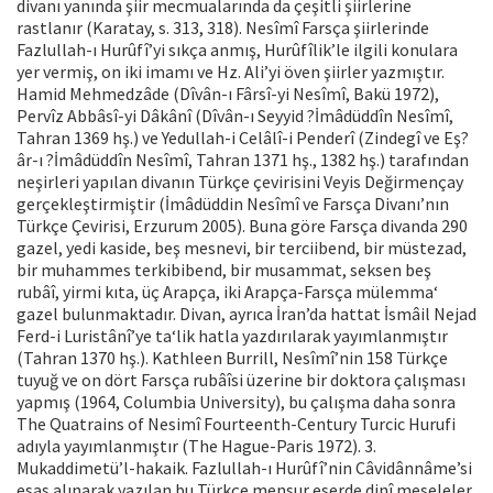
divanı yanında şiir mecmualarında da çeşitli şiirlerine
rastlanır (Karatay, s. 313, 318). Nesîmî Farsça şiirlerinde
Fazlullah-ı Hurûfî’yi sıkça anmış, Hurûfîlik’le ilgili konulara
yer vermiş, on iki imamı ve Hz. Ali’yi öven şiirler yazmıştır.
Hamid Mehmedzâde (Dîvân-ı Fârsî-yi Nesîmî, Bakü 1972),
Pervîz Abbâsî-yi Dâkânî (Dîvân-ı Seyyid ?İmâdüddîn Nesîmî,
Tahran 1369 hş.) ve Yedullah-i Celâlî-i Penderî (Zindegî ve Eş?
âr-ı ?İmâdüddîn Nesîmî, Tahran 1371 hş., 1382 hş.) tarafından
neşirleri yapılan divanın Türkçe çevirisini Veyis Değirmençay
gerçekleştirmiştir (İmâdüddin Nesîmî ve Farsça Divanı’nın
Türkçe Çevirisi, Erzurum 2005). Buna göre Farsça divanda 290
gazel, yedi kaside, beş mesnevi, bir terciibend, bir müstezad,
bir muhammes terkibibend, bir musammat, seksen beş
rubâî, yirmi kıta, üç Arapça, iki Arapça-Farsça mülemma‘
gazel bulunmaktadır. Divan, ayrıca İran’da hattat İsmâil Nejad
Ferd-i Luristânî’ye ta‘lik hatla yazdırılarak yayımlanmıştır
(Tahran 1370 hş.). Kathleen Burrill, Nesîmî’nin 158 Türkçe
tuyuğ ve on dört Farsça rubâîsi üzerine bir doktora çalışması
yapmış (1964, Columbia University), bu çalışma daha sonra
The Quatrains of Nesimî Fourteenth-Century Turcic Hurufi
adıyla yayımlanmıştır (The Hague-Paris 1972). 3.
Mukaddimetü’l-hakaik. Fazlullah-ı Hurûfî’nin Câvidânnâme’si
esas alınarak yazılan bu Türkçe mensur eserde dinî meseleler,