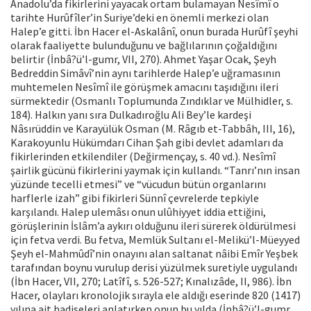
Anadolu’da fikirlerini yayacak ortam bulamayan Nesîmî o
tarihte Hurûfîler’in Suriye’deki en önemli merkezi olan
Halep’e gitti. İbn Hacer el-Askalânî, onun burada Hurûfî şeyhi
olarak faaliyette bulunduğunu ve bağlılarının çoğaldığını
belirtir (İnbâ?ü’l-gumr, VII, 270). Ahmet Yaşar Ocak, Şeyh
Bedreddin Simâvî’nin aynı tarihlerde Halep’e uğramasının
muhtemelen Nesîmî ile görüşmek amacını taşıdığını ileri
sürmektedir (Osmanlı Toplumunda Zındıklar ve Mülhidler, s.
184). Halkın yanı sıra Dulkadıroğlu Ali Bey’le kardeşi
Nâsırüddin ve Karayülük Osman (M. Râgıb et-Tabbâh, III, 16),
Karakoyunlu Hükümdarı Cihan Şah gibi devlet adamları da
fikirlerinden etkilendiler (Değirmençay, s. 40 vd.). Nesîmî
şairlik gücünü fikirlerini yaymak için kullandı. “Tanrı’nın insan
yüzünde tecelli etmesi” ve “vücudun bütün organlarını
harflerle izah” gibi fikirleri Sünnî çevrelerde tepkiyle
karşılandı. Halep ulemâsı onun ulûhiyyet iddia ettiğini,
görüşlerinin İslâm’a aykırı olduğunu ileri sürerek öldürülmesi
için fetva verdi. Bu fetva, Memlük Sultanı el-Melikü’l-Müeyyed
Şeyh el-Mahmûdî’nin onayını alan saltanat nâibi Emîr Yeşbek
tarafından boynu vurulup derisi yüzülmek suretiyle uygulandı
(İbn Hacer, VII, 270; Latîfî, s. 526-527; Kınalızâde, II, 986). İbn
Hacer, olayları kronolojik sırayla ele aldığı eserinde 820 (1417)
yılına ait hadiseleri anlatırken onun bu yılda (İnbâ?ü’l-gumr,