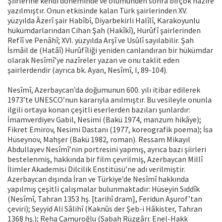
Şiirlerine kendi döneminde ve ölümünden sonra birçok nazîre
yazılmıştır. Onun etkisinde kalan Türk şairlerinden XV.
yüzyılda Âzerî şair Habîbî, Diyarbekirli Halîlî, Karakoyunlu
hükümdarlarından Cihan Şah (Hakîkî), Hurûfî şairlerinden
Refîî ve Penâhî; XVI. yüzyılda Arşî ve Usûlî sayılabilir. Şah
İsmâil de (Hatâî) Hurûfîliği yeniden canlandıran bir hükümdar
olarak Nesîmî’ye nazîreler yazan ve onu taklit eden
şairlerdendir (ayrıca bk. Ayan, Nesîmî, I, 89-104).
Nesîmî, Azerbaycan’da doğumunun 600. yılı itibar edilerek
1973’te UNESCO’nun kararıyla anılmıştır. Bu vesileyle onunla
ilgili ortaya konan çeşitli eserlerden bazıları şunlardır:
İmamverdiyev Gabil, Nesimi (Bakü 1974, manzum hikâye);
Fikret Emirov, Nesimi Dastanı (1977, koreografik poema); İsa
Hüseynov, Mahşer (Bakü 1982, roman). Ressam Mikayıl
Abdullayev Nesîmî’nin portresini yapmış, ayrıca bazı şiirleri
bestelenmiş, hakkında bir film çevrilmiş, Azerbaycan Millî
İlimler Akademisi Dilcilik Enstitüsü’ne adı verilmiştir.
Azerbaycan dışında İran ve Türkiye’de Nesîmî hakkında
yapılmış çeşitli çalışmalar bulunmaktadır: Hüseyin Sıddîk
(Nesîmî, Tahran 1353 hş. [tarihî dram], Feridun Aşurof’tan
çeviri); Seyyid Ali Sâlihî (Kaknûs der Şeb-i Hâkister, Tahran
1368 hş.); Reha Çamuroğlu (Sabah Rüzgârı: Enel-Hakk