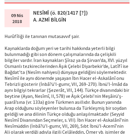
NESÎMÎ (ö. 820/1417 [?])
09 Nis
A. AZMİ BİLGİN
2018
Hurûfîliği ile tanınan mutasavvıf şair.
Kaynaklarda doğum yeri ve tarihi hakkında yeterli bilgi
bulunmadığı gibi son dönem çalışmalarında da çelişkili
bilgiler vardır. İran kaynakları Şîraz ya da Şirvan’da, XVI. yüzyıl
Osmanlı tezkirecilerinden Âşık Çelebi Diyarbekir’de, Latîfî ise
Bağdat’ta (Nesîm nahiyesi) dünyaya geldiğini söylemektedir.
Nesîmî ile aynı dönemde yaşayan İbn Hacer el-Askalânî onu
Tebrizli gösterir (İnbâ?ü’l-gumr, VII, 269-270). İbnü’l-İmâd da
aynı bilgiyi tekrarlar (Şezerât, VII, 144). Türkçe divanındaki bir
beytine (Ayan, Nesîmî, II, 578) ve Âşık Çelebi’nin Meşâirü’ş-
şuarâ’sına (vr. 133a) göre Türkmen asıllıdır. Bunun yanında
Arap olduğunu söyleyenler bulunsa da Türkleşmiş bir soydan
geldiği ve ana dilinin Türkçe olduğu anlaşılmaktadır (Seyyid
Nesîmî Divanından Seçmeler, s. VII). İbn Hacer el-Askalânî’nin
Nesîmüddin (İnbâ?ü’l-gumr, VII, 269), Sıbt İbnü’l-Acemî’nin
Ali olarak verdiği adıyla ilgili Celâleddin, Ömer vb. isimler de