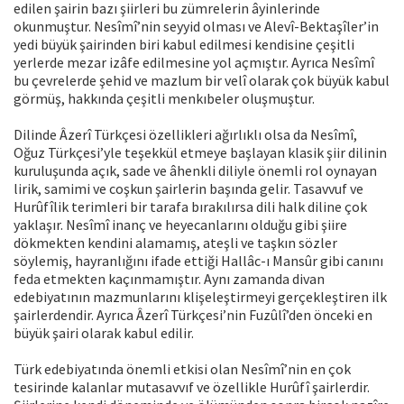
edilen şairin bazı şiirleri bu zümrelerin âyinlerinde
okunmuştur. Nesîmî’nin seyyid olması ve Alevî-Bektaşîler’in
yedi büyük şairinden biri kabul edilmesi kendisine çeşitli
yerlerde mezar izâfe edilmesine yol açmıştır. Ayrıca Nesîmî
bu çevrelerde şehid ve mazlum bir velî olarak çok büyük kabul
görmüş, hakkında çeşitli menkıbeler oluşmuştur.
Dilinde Âzerî Türkçesi özellikleri ağırlıklı olsa da Nesîmî,
Oğuz Türkçesi’yle teşekkül etmeye başlayan klasik şiir dilinin
kuruluşunda açık, sade ve âhenkli diliyle önemli rol oynayan
lirik, samimi ve coşkun şairlerin başında gelir. Tasavvuf ve
Hurûfîlik terimleri bir tarafa bırakılırsa dili halk diline çok
yaklaşır. Nesîmî inanç ve heyecanlarını olduğu gibi şiire
dökmekten kendini alamamış, ateşli ve taşkın sözler
söylemiş, hayranlığını ifade ettiği Hallâc-ı Mansûr gibi canını
feda etmekten kaçınmamıştır. Aynı zamanda divan
edebiyatının mazmunlarını klişeleştirmeyi gerçekleştiren ilk
şairlerdendir. Ayrıca Âzerî Türkçesi’nin Fuzûlî’den önceki en
büyük şairi olarak kabul edilir.
Türk edebiyatında önemli etkisi olan Nesîmî’nin en çok
tesirinde kalanlar mutasavvıf ve özellikle Hurûfî şairlerdir.