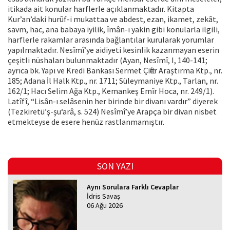
itikada ait konular harflerle açıklanmaktadır. Kitapta
Kur’an’daki hurûf-i mukattaa ve abdest, ezan, ikamet, zekât,
savm, hac, ana babaya iyilik, îmân-ı yakin gibi konularla ilgili,
harflerle rakamlar arasında bağlantılar kurularak yorumlar
yapılmaktadır. Nesîmî’ye aidiyeti kesinlik kazanmayan eserin
çeşitli nüshaları bulunmaktadır (Ayan, Nesîmî, I, 140-141;
ayrıca bk. Yapı ve Kredi Bankası Sermet Çifter Araştırma Ktp., nr.
185; Adana İl Halk Ktp., nr. 1711; Süleymaniye Ktp., Tarlan, nr.
162/1; Hacı Selim Ağa Ktp., Kemankeş Emîr Hoca, nr. 249/1).
Latîfî, “Lisân-ı selâsenin her birinde bir divanı vardır” diyerek
(Tezkiretü’ş-şu‘arâ, s. 524) Nesîmî’ye Arapça bir divan nisbet
etmekteyse de esere henüz rastlanmamıştır.
SON YAZI
Aynı Sorulara Farklı Cevaplar
İdris Savaş
06 Ağu 2026