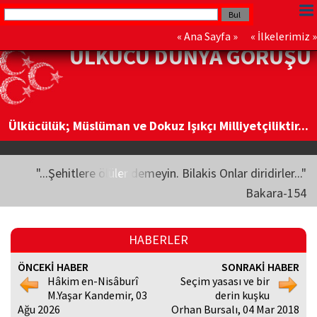
«
Ana Sayfa
» «
İlkelerimiz
»
ÜLKÜCÜ DÜNYA GÖRÜŞÜ
Ülkücülük; Müslüman ve Dokuz Işıkçı Milliyetçiliktir...
"...Şehitlere ölüler demeyin. Bilakis Onlar diridirler..."
Bakara-154
HABERLER
ÖNCEKİ HABER
SONRAKİ HABER
Hâkim en-Nisâburî
Seçim yasası ve bir
M.Yaşar Kandemir, 03
derin kuşku
Ağu 2026
Orhan Bursalı, 04 Mar 2018