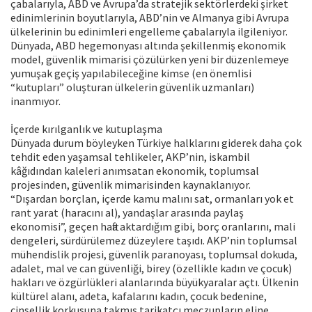
çabalarıyla, ABD ve Avrupa’da stratejik sektörlerdeki şirket
edinimlerinin boyutlarıyla, ABD’nin ve Almanya gibi Avrupa
ülkelerinin bu edinimleri engelleme çabalarıyla ilgileniyor.
Dünyada, ABD hegemonyası altında şekillenmiş ekonomik
model, güvenlik mimarisi çözülürken yeni bir düzenlemeye
yumuşak geçiş yapılabileceğine kimse (en önemlisi
“kutupları” oluşturan ülkelerin güvenlik uzmanları)
inanmıyor.
İçerde kırılganlık ve kutuplaşma
Dünyada durum böyleyken Türkiye halklarını giderek daha çok
tehdit eden yaşamsal tehlikeler, AKP’nin, iskambil
kâğıdından kaleleri anımsatan ekonomik, toplumsal
projesinden, güvenlik mimarisinden kaynaklanıyor.
“Dışardan borçlan, içerde kamu malını sat, ormanları yok et
rant yarat (haracını al), yandaşlar arasında paylaş
ekonomisi”, geçen hafta aktardığım gibi, borç oranlarını, mali
dengeleri, sürdürülemez düzeylere taşıdı. AKP’nin toplumsal
mühendislik projesi, güvenlik paranoyası, toplumsal dokuda,
adalet, mal ve can güvenliği, birey (özellikle kadın ve çocuk)
hakları ve özgürlükleri alanlarında büyükyaralar açtı. Ülkenin
kültürel alanı, adeta, kafalarını kadın, çocuk bedenine,
cinsellik korkusuna takmış tarikatçı meczupların eline