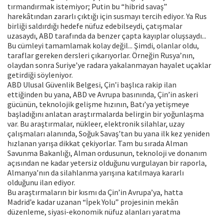
tırmandırmak istemiyor; Putin bu “hibrid savaş”
harekâtından zararlı çıktığı için susmayı tercih ediyor. Ya Rus
birliği saldırdığı hedefe nüfuz edebilseydi, çatışmalar
uzasaydı, ABD tarafında da benzer çapta kayıplar oluşsaydı...
Bu cümleyi tamamlamak kolay değil... Şimdi, olanlar oldu,
taraflar gereken dersleri çıkarıyorlar. Örneğin Rusya’nın,
olaydan sonra Suriye’ye radara yakalanmayan hayalet uçaklar
getirdiği söyleniyor.
ABD Ulusal Güvenlik Belgesi, Çin’i başlıca rakip ilan
ettiğinden bu yana, ABD ve Avrupa basınında, Çin’in askeri
gücünün, teknolojik gelişme hızının, Batı’ya yetişmeye
başladığını anlatan araştırmalarda belirgin bir yoğunlaşma
var. Bu araştırmalar, nükleer, elektronik silahlar, uzay
çalışmaları alanında, Soğuk Savaş’tan bu yana ilk kez yeniden
hızlanan yarışa dikkat çekiyorlar. Tam bu sırada Alman
Savunma Bakanlığı, Alman ordusunun, teknoloji ve donanım
açısından ne kadar yetersiz olduğunu vurgulayan bir raporla,
Almanya’nın da silahlanma yarışına katılmaya kararlı
olduğunu ilan ediyor.
Bu araştırmaların bir kısmı da Çin’in Avrupa’ya, hatta
Madrid’e kadar uzanan “İpek Yolu” projesinin mekân
düzenleme, siyasi-ekonomik nüfuz alanları yaratma