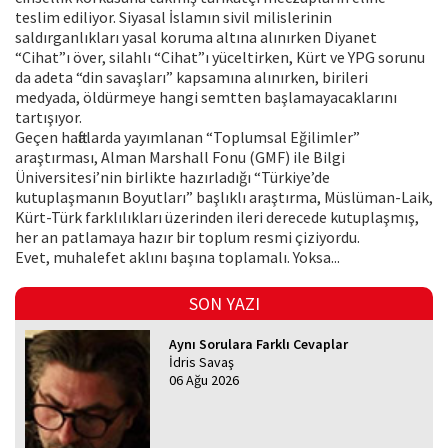
teslim ediliyor. Siyasal İslamın sivil milislerinin
saldırganlıkları yasal koruma altına alınırken Diyanet
“Cihat”ı över, silahlı “Cihat”ı yüceltirken, Kürt ve YPG sorunu
da adeta “din savaşları” kapsamına alınırken, birileri
medyada, öldürmeye hangi semtten başlamayacaklarını
tartışıyor.
Geçen haftalarda yayımlanan “Toplumsal Eğilimler”
araştırması, Alman Marshall Fonu (GMF) ile Bilgi
Üniversitesi’nin birlikte hazırladığı “Türkiye’de
kutuplaşmanın Boyutları” başlıklı araştırma, Müslüman-Laik,
Kürt-Türk farklılıkları üzerinden ileri derecede kutuplaşmış,
her an patlamaya hazır bir toplum resmi çiziyordu.
Evet, muhalefet aklını başına toplamalı. Yoksa...
SON YAZI
Aynı Sorulara Farklı Cevaplar
İdris Savaş
06 Ağu 2026