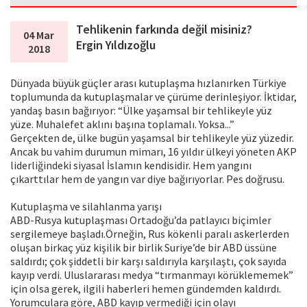
Tehlikenin farkında değil misiniz?
04 Mar
Ergin Yıldızoğlu
2018
Dünyada büyük güçler arası kutuplaşma hızlanırken Türkiye
toplumunda da kutuplaşmalar ve çürüme derinleşiyor. İktidar,
yandaş basın bağırıyor: “Ülke yaşamsal bir tehlikeyle yüz
yüze. Muhalefet aklını başına toplamalı. Yoksa...”
Gerçekten de, ülke bugün yaşamsal bir tehlikeyle yüz yüzedir.
Ancak bu vahim durumun mimarı, 16 yıldır ülkeyi yöneten AKP
liderliğindeki siyasal İslamın kendisidir. Hem yangını
çıkarttılar hem de yangın var diye bağırıyorlar. Pes doğrusu.
Kutuplaşma ve silahlanma yarışı
ABD-Rusya kutuplaşması Ortadoğu’da patlayıcı biçimler
sergilemeye başladı.Örneğin, Rus kökenli paralı askerlerden
oluşan birkaç yüz kişilik bir birlik Suriye’de bir ABD üssüne
saldırdı; çok şiddetli bir karşı saldırıyla karşılaştı, çok sayıda
kayıp verdi. Uluslararası medya “tırmanmayı körüklememek”
için olsa gerek, ilgili haberleri hemen gündemden kaldırdı.
Yorumculara göre, ABD kayıp vermediği için olayı