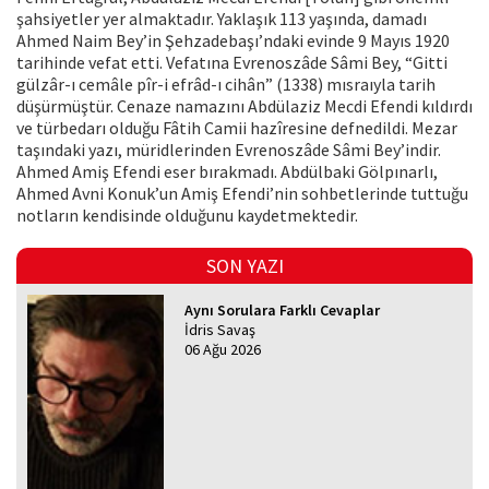
şahsiyetler yer almaktadır. Yaklaşık 113 yaşında, damadı
Ahmed Naim Bey’in Şehzadebaşı’ndaki evinde 9 Mayıs 1920
tarihinde vefat etti. Vefatına Evrenoszâde Sâmi Bey, “Gitti
gülzâr-ı cemâle pîr-i efrâd-ı cihân” (1338) mısraıyla tarih
düşürmüştür. Cenaze namazını Abdülaziz Mecdi Efendi kıldırdı
ve türbedarı olduğu Fâtih Camii hazîresine defnedildi. Mezar
taşındaki yazı, müridlerinden Evrenoszâde Sâmi Bey’indir.
Ahmed Amiş Efendi eser bırakmadı. Abdülbaki Gölpınarlı,
Ahmed Avni Konuk’un Amiş Efendi’nin sohbetlerinde tuttuğu
notların kendisinde olduğunu kaydetmektedir.
SON YAZI
Aynı Sorulara Farklı Cevaplar
İdris Savaş
06 Ağu 2026