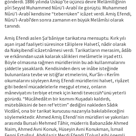
gönderdi. 1886 yılında Üsküp’te üçüncü devre Melâmîliğinin
pîri Seyyid Muhammed Nûrü’l-Arabî ile görüştü. Muhammed
Nûrü’l-Arabî kendisine “teberrüken” icâzet verdi. Amiş Efendi,
Nûrü’l-Arabî’den sonra zamanın en büyük Melâmîsi olarak
tanındı.
Amiş Efendi aslen Şa‘bâniyye tarikatına mensuptu. Kırk yılı
aşan irşad faaliyeti süresince tâliplere Halvetî, nâdir olarak
da Nakşibendî icâzetnâmesi verdi. Tarikatların merasim, âdâb
ve erkânından uzak kalarak sâlikleri melâmetle irşad etti.
Böyle olmasına rağmen müridlerinin bu adı kullanmalarını
şiddetle yasaklardı. Kendisinden ders ve inâbe isteğinde
bulunanlara tevbe ve istiğfar etmelerini, Kur’ân-ı Kerîm
okumalarını söyleyen Amiş Efendi müridlerini halvet, riyâzet
gibi bedenî mücadelelerle meşgul etmez, onların
mâneviyatını terbiye etmek için kendi teveccüh*ünü yeterli
görürdü. “Mücâhedâtın bir kısmını Kuşadalı kaldırdı,
mütebâkisini de ben ref‘ettim” dediğini nakleden Sâdık
Vicdânî, ona bir tarikat kurucusu nazarıyla bakılabileceğini
söylemektedir. Ahmed Amiş Efendi’nin müridleri ve yakınları
arasında Bursalı Mehmed Tâhir, müderris Babanzâde Ahmed
Naim, Ahmed Avni Konuk, Hüseyin Avni Konukman, İsmail
Fenni Ertuğrul, Abdülaziz Mecdi Efendi [Tolun] gibi önemli