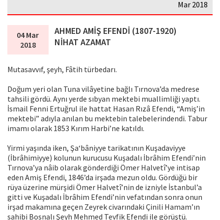
Mar 2018
AHMED AMİŞ EFENDİ (1807-1920)
04 Mar
NİHAT AZAMAT
2018
Mutasavvıf, şeyh, Fâtih türbedarı.
Doğum yeri olan Tuna vilâyetine bağlı Tırnova’da medrese
tahsili gördü. Aynı yerde sıbyan mektebi muallimliği yaptı.
İsmail Fenni Ertuğrul ile hattat Hasan Rızâ Efendi, “Amiş’in
mektebi” adıyla anılan bu mektebin talebelerindendi. Tabur
imamı olarak 1853 Kırım Harbi’ne katıldı.
Yirmi yaşında iken, Şa‘bâniyye tarikatının Kuşadaviyye
(İbrâhimiyye) kolunun kurucusu Kuşadalı İbrâhim Efendi’nin
Tırnova’ya nâib olarak gönderdiği Ömer Halvetî’ye intisap
eden Amiş Efendi, 1846’da irşada mezun oldu. Gördüğü bir
rüya üzerine mürşidi Ömer Halvetî’nin de izniyle İstanbul’a
gitti ve Kuşadalı İbrâhim Efendi’nin vefatından sonra onun
irşad makamına geçen Zeyrek civarındaki Çinili Hamam’ın
sahibi Bosnalı Şeyh Mehmed Tevfik Efendi ile görüştü.