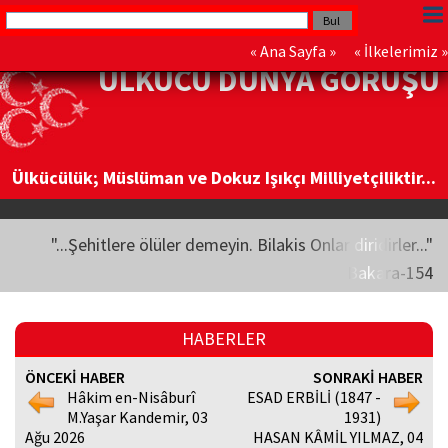
«
Ana Sayfa
» «
İlkelerimiz
»
ÜLKÜCÜ DÜNYA GÖRÜŞÜ
Ülkücülük; Müslüman ve Dokuz Işıkçı Milliyetçiliktir...
"...Şehitlere ölüler demeyin. Bilakis Onlar diridirler..."
Bakara-154
HABERLER
ÖNCEKİ HABER
SONRAKİ HABER
Hâkim en-Nisâburî
ESAD ERBİLİ (1847 -
M.Yaşar Kandemir, 03
1931)
Ağu 2026
HASAN KÂMİL YILMAZ, 04