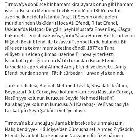
Tırnova’ya dönünce bir hamam kiralayarak onun gibi hamam
işletti. Bosnalı Mehmed Tevfik Efendi’nin 1866’da vefatı
üzerine ikinci defa İstanbul’a gitti. Şeyhin önde gelen
müridlerinden Üsküdarlı Hoca Ali Efendi, Rıfat Efendi,
Üsküdar’da Nalçacı Dergâhı Şeyhi Mustafa Enver Bey, Kâşgar
hükümeti temsilcisi Fusûs, şârihi Yâkub Han ve Fâtih türbedarı
Niğdeli Bekir Efendi ile tasavvufî sohbetlerde bulundu. Bir
süre sonra tekrar memleketine döndü. 1877’de Tuna
vilâyetinin elden çıkması üzerine Tırnova’yı terketti.
İstanbul’a gittiği zaman Fâtih türbedarı Bekir Efendi
türbedarlık görevini Ahmed Amiş Efendi’ye devretti. Amiş
Efendi bundan sonra “Fâtih türbedarı” unvanıyla tanındı.
Tarikat silsilesi, Bosnalı Mehmed Tevfik, Kuşadalı İbrâhim,
Beypazarlı Ali, Çerkeşiyye kolunun kurucusu Mustafa Çerkeşî,
Nasûhiyye kolunun kurucusu Seyyid Mehmed Nasûhî,
Karabaşiyye kolunun kurucusu Ali Karabaş-ı Velî vasıtasıyla
tarikat pîri Şeyh Şa‘bân-ı Velî’ye ulaşır.
Tırnova’da bulunduğu yıllarda bir istekte bulunmaksızın,
Nakşibendiyye-i Hâlidiyye’den Gümüşhaneli Ahmed Ziyâeddin
Efendi, İstanbul’dan kendisine Nakşibendî icâzetnâmesi