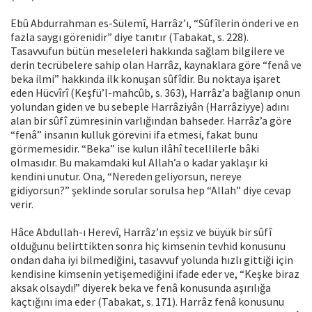
Ebû Abdurrahman es-Sülemî, Harrâz’ı, “Sûfîlerin önderi ve en
fazla saygı görenidir” diye tanıtır (Tabakat, s. 228).
Tasavvufun bütün meseleleri hakkında sağlam bilgilere ve
derin tecrübelere sahip olan Harrâz, kaynaklara göre “fenâ ve
beka ilmi” hakkında ilk konuşan sûfîdir. Bu noktaya işaret
eden Hücvîrî (Keşfü’l-mahcûb, s. 363), Harrâz’a bağlanıp onun
yolundan giden ve bu sebeple Harrâziyân (Harrâziyye) adını
alan bir sûfî zümresinin varlığından bahseder. Harrâz’a göre
“fenâ” insanın kulluk görevini ifa etmesi, fakat bunu
görmemesidir. “Beka” ise kulun ilâhî tecellilerle bâki
olmasıdır. Bu makamdaki kul Allah’a o kadar yaklaşır ki
kendini unutur. Ona, “Nereden geliyorsun, nereye
gidiyorsun?” şeklinde sorular sorulsa hep “Allah” diye cevap
verir.
Hâce Abdullah-ı Herevî, Harrâz’ın eşsiz ve büyük bir sûfî
olduğunu belirttikten sonra hiç kimsenin tevhid konusunu
ondan daha iyi bilmediğini, tasavvuf yolunda hızlı gittiği için
kendisine kimsenin yetişemediğini ifade eder ve, “Keşke biraz
aksak olsaydı!” diyerek beka ve fenâ konusunda aşırılığa
kaçtığını ima eder (Tabakat, s. 171). Harrâz fenâ konusunu