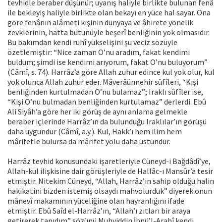
tevhidle beraber düşünür; uyanış haliyle birlikte bulunan fenâ
ile bekleyiş haliyle birlikte olan bekayı en yüce hal sayar. Ona
göre fenânın alâmeti kişinin dünyaya ve âhirete yönelik
zevklerinin, hatta bütünüyle beşerî benliğinin yok olmasıdır.
Bu bakımdan kendi ruhî yükselişini şu veciz sözüyle
özetlemiştir: “Nice zaman O’nu aradım, fakat kendimi
buldum; şimdi ise kendimi arıyorum, fakat O’nu buluyorum”
(Câmî, s. 74). Harrâz’a göre Allah zuhur edince kul yok olur, kul
yok olunca Allah zuhur eder. Mâverâünnehir sûfîleri, “Kişi
benliğinden kurtulmadan O’nu bulamaz”; Iraklı sûfîler ise,
“Kişi O’nu bulmadan benliğinden kurtulamaz” derlerdi. Ebû
Ali Siyâh’a göre her iki görüş de aynı anlama gelmekle
beraber içlerinde Harrâz’ın da bulunduğu Iraklılar’ın görüşü
daha uygundur (Câmî, a.y.). Kul, Hakk’ı hem ilim hem
mârifetle bulursa da mârifet yolu daha üstündür.
Harrâz tevhid konusundaki işaretleriyle Cüneyd-i Bağdâdî’ye,
Allah-kul ilişkisine dair görüşleriyle de Hallâc-ı Mansûr’a tesir
etmiştir. Nitekim Cüneyd, “Allah, Harrâz’ın sahip olduğu halin
hakikatini bizden istemiş olsaydı mahvolurduk” diyerek onun
mânevî makamının yüceliğine olan hayranlığını ifade
etmiştir. Ebû Saîd el-Harrâz’ın, “Allah’ı zıtları bir araya
getirerek tanıdım” sözünü Muhyiddin İbnü’l-Arabî kendi