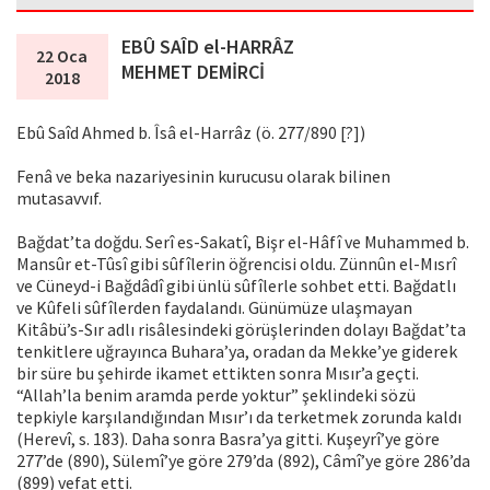
EBÛ SAÎD el-HARRÂZ
22 Oca
MEHMET DEMİRCİ
2018
Ebû Saîd Ahmed b. Îsâ el-Harrâz (ö. 277/890 [?])
Fenâ ve beka nazariyesinin kurucusu olarak bilinen
mutasavvıf.
Bağdat’ta doğdu. Serî es-Sakatî, Bişr el-Hâfî ve Muhammed b.
Mansûr et-Tûsî gibi sûfîlerin öğrencisi oldu. Zünnûn el-Mısrî
ve Cüneyd-i Bağdâdî gibi ünlü sûfîlerle sohbet etti. Bağdatlı
ve Kûfeli sûfîlerden faydalandı. Günümüze ulaşmayan
Kitâbü’s-Sır adlı risâlesindeki görüşlerinden dolayı Bağdat’ta
tenkitlere uğrayınca Buhara’ya, oradan da Mekke’ye giderek
bir süre bu şehirde ikamet ettikten sonra Mısır’a geçti.
“Allah’la benim aramda perde yoktur” şeklindeki sözü
tepkiyle karşılandığından Mısır’ı da terketmek zorunda kaldı
(Herevî, s. 183). Daha sonra Basra’ya gitti. Kuşeyrî’ye göre
277’de (890), Sülemî’ye göre 279’da (892), Câmî’ye göre 286’da
(899) vefat etti.