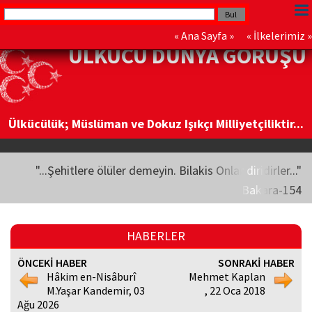
«
Ana Sayfa
» «
İlkelerimiz
»
ÜLKÜCÜ DÜNYA GÖRÜŞÜ
Ülkücülük; Müslüman ve Dokuz Işıkçı Milliyetçiliktir...
"...Şehitlere ölüler demeyin. Bilakis Onlar diridirler..."
Bakara-154
HABERLER
ÖNCEKİ HABER
SONRAKİ HABER
Hâkim en-Nisâburî
Mehmet Kaplan
M.Yaşar Kandemir, 03
, 22 Oca 2018
Ağu 2026