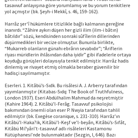
tasavvuf anlayışına göre yorumlamış ve bu yorum tenkitlere
yol açmıştır (bk. Şeyh-i Mekkî, s. 46, 159-162).
Harrâz şer‘î hükümlere titizlikle bağlı kalmanın gereğine
inanırdı. “Zâhire aykırı düşen her gizli ilim (ilm-i bâtın)
bâtıldır” sözü, kendisinden sonraki sûfîlerin dillerinden
düşürmedikleri bir vecize olmuştur. Bununla birlikte,
“Mukarreb olanların günahı ebrârın sevabıdır”; “Âriflerin
riyası müridlerin ihlâsından daha iyidir” gibi ifadelerle ortaya
koyduğu görüşleri dolayısıyla tenkit edilmiştir. Harrâz hadis
dinlemiş ve rivayet etmiş olmakla beraber güvenilir bir
hadisçi sayılmamıştır.
Eserleri. 1. Kitâbü’s-Sıdk. Bu risâlesi A. J. Arberry tarafından
yayımlanmıştır (Kitabas-Sıdq: The Book of Truthfulness,
London 1937). Eseri Abdülhalim Mahmud da neşretmiştir
(Kahire 1964). 2. Kitâbü’l-Ferâg. Tasavvuf psikolojisi
bakımından önemli olan eser P. Nwyia tarafından tahlil
edilmiştir (bk. Exegèse coranique, s. 231-310). Harrâz’ın
Kitâbü’l-Haka?ik, Kitâbü’l-Keşf ve’l-beyân, Kitâbü’s-Sıfât,
Kitâbü Mi?yâri’t-tasavvuf adlı risâleleri Kastamonu
Kütüphanesi’nde bulunmaktadır (Sezgin, I, 646). Bazı