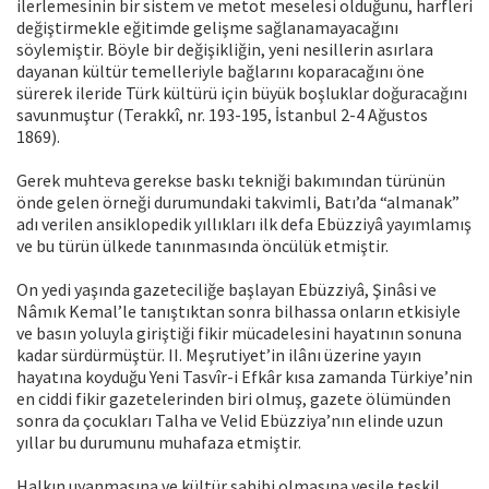
ilerlemesinin bir sistem ve metot meselesi olduğunu, harfleri
değiştirmekle eğitimde gelişme sağlanamayacağını
söylemiştir. Böyle bir değişikliğin, yeni nesillerin asırlara
dayanan kültür temelleriyle bağlarını koparacağını öne
sürerek ileride Türk kültürü için büyük boşluklar doğuracağını
savunmuştur (Terakkî, nr. 193-195, İstanbul 2-4 Ağustos
1869).
Gerek muhteva gerekse baskı tekniği bakımından türünün
önde gelen örneği durumundaki takvimli, Batı’da “almanak”
adı verilen ansiklopedik yıllıkları ilk defa Ebüzziyâ yayımlamış
ve bu türün ülkede tanınmasında öncülük etmiştir.
On yedi yaşında gazeteciliğe başlayan Ebüzziyâ, Şinâsi ve
Nâmık Kemal’le tanıştıktan sonra bilhassa onların etkisiyle
ve basın yoluyla giriştiği fikir mücadelesini hayatının sonuna
kadar sürdürmüştür. II. Meşrutiyet’in ilânı üzerine yayın
hayatına koyduğu Yeni Tasvîr-i Efkâr kısa zamanda Türkiye’nin
en ciddi fikir gazetelerinden biri olmuş, gazete ölümünden
sonra da çocukları Talha ve Velid Ebüzziya’nın elinde uzun
yıllar bu durumunu muhafaza etmiştir.
Halkın uyanmasına ve kültür sahibi olmasına vesile teşkil