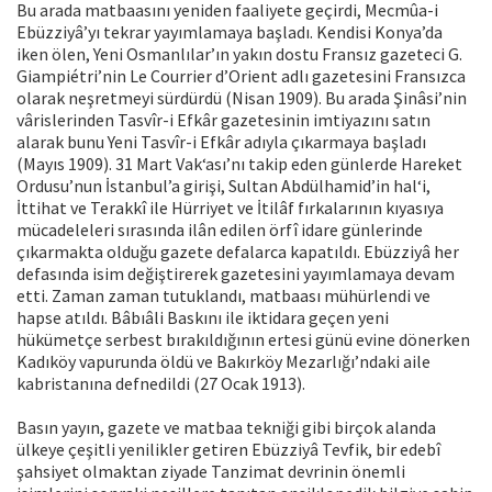
Bu arada matbaasını yeniden faaliyete geçirdi, Mecmûa-i
Ebüzziyâ’yı tekrar yayımlamaya başladı. Kendisi Konya’da
iken ölen, Yeni Osmanlılar’ın yakın dostu Fransız gazeteci G.
Giampiétri’nin Le Courrier d’Orient adlı gazetesini Fransızca
olarak neşretmeyi sürdürdü (Nisan 1909). Bu arada Şinâsi’nin
vârislerinden Tasvîr-i Efkâr gazetesinin imtiyazını satın
alarak bunu Yeni Tasvîr-i Efkâr adıyla çıkarmaya başladı
(Mayıs 1909). 31 Mart Vak‘ası’nı takip eden günlerde Hareket
Ordusu’nun İstanbul’a girişi, Sultan Abdülhamid’in hal‘i,
İttihat ve Terakkî ile Hürriyet ve İtilâf fırkalarının kıyasıya
mücadeleleri sırasında ilân edilen örfî idare günlerinde
çıkarmakta olduğu gazete defalarca kapatıldı. Ebüzziyâ her
defasında isim değiştirerek gazetesini yayımlamaya devam
etti. Zaman zaman tutuklandı, matbaası mühürlendi ve
hapse atıldı. Bâbıâli Baskını ile iktidara geçen yeni
hükümetçe serbest bırakıldığının ertesi günü evine dönerken
Kadıköy vapurunda öldü ve Bakırköy Mezarlığı’ndaki aile
kabristanına defnedildi (27 Ocak 1913).
Basın yayın, gazete ve matbaa tekniği gibi birçok alanda
ülkeye çeşitli yenilikler getiren Ebüzziyâ Tevfik, bir edebî
şahsiyet olmaktan ziyade Tanzimat devrinin önemli