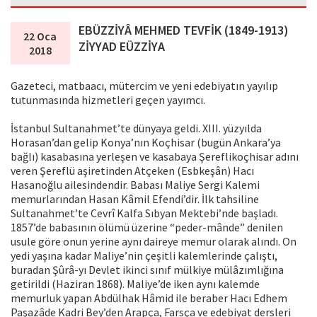
EBÜZZİYÂ MEHMED TEVFİK (1849-1913)
22 Oca
ZİYYAD EÜZZİYA
2018
Gazeteci, matbaacı, mütercim ve yeni edebiyatın yayılıp
tutunmasında hizmetleri geçen yayımcı.
İstanbul Sultanahmet’te dünyaya geldi. XIII. yüzyılda
Horasan’dan gelip Konya’nın Koçhisar (bugün Ankara’ya
bağlı) kasabasına yerleşen ve kasabaya Şereflikoçhisar adını
veren Şereflü aşiretinden Atçeken (Esbkeşân) Hacı
Hasanoğlu ailesindendir. Babası Maliye Sergi Kalemi
memurlarından Hasan Kâmil Efendi’dir. İlk tahsiline
Sultanahmet’te Cevrî Kalfa Sıbyan Mektebi’nde başladı.
1857’de babasının ölümü üzerine “peder-mânde” denilen
usule göre onun yerine aynı daireye memur olarak alındı. On
yedi yaşına kadar Maliye’nin çeşitli kalemlerinde çalıştı,
buradan Şûrâ-yı Devlet ikinci sınıf mülkiye mülâzımlığına
getirildi (Haziran 1868). Maliye’de iken aynı kalemde
memurluk yapan Abdülhak Hâmid ile beraber Hacı Edhem
Paşazâde Kadri Bey’den Arapça, Farsça ve edebiyat dersleri