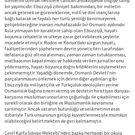
isimlerini sonraki nesillere tanıtan ansiklopedik bilgiye sahip
bir yayımcıdır. Ebüzziyâ zihniyet bakımından, bir milletin
ancak gelenek ve göreneklerine, millî ve dinî inançlarına
bağlı kalarak ve faydalı her türlü yeniliği benimseyerek
gelişebileceğine inanan muhafazakâr bir Osmanlı aydınıdır.
Asla yılmayan bir karaktere sahip olan Ebüzziyâ, hayatı
boyunca cehaletle ve ülkeye zarar getirebilecek şeylerle
mücadele etmiştir. Rodos ve Konya’daki sürgün hayatı,
faaliyetlerinden şüphelenen devrin yöneticileri tarafından
defalarca göz altına alınması, zaman zaman tutuklanması,
matbaasının kapatılması ve hakkında verilen jurnaller onu
yıldırmamış, hayatı boyunca doğru bildiklerini söylemekten
çekinmemiştir. Yaşadığı dönemde, Osmanlı Devleti’nin
parçalanmasını önlemek için devrin diğer aydınları gibi
Ebüzziyâ da milliyetçilik ve Türkçülük ideolojileri yerine
Osmanlılık bağına önem vermiş ve devletin hıristiyan dünyası
karşısına müslüman unsurların çoğunluğu ile çıkabilmesi için
sürekli olarak din birliğine ve Müslümanlık kavramına
sarılmıştır. Ancak vatanın bütünlüğü ve selâmetinin esas
itibariyle Türk unsurunun gelişip kuvvetlenmesiyle mümkün
olabileceğini belirtmekten de geri kalmamıştır.
Cevrî Kalfa Sıbyan Mektebi’nden başka herhangi bir okula