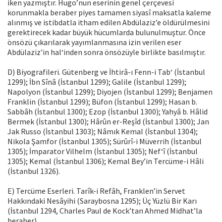
iken yazmıştır. Hugo’nun eserinin genel çerçevesi
korunmakla beraber piyes tamamen siyasî maksatla kaleme
alınmış ve istibdatla itham edilen Abdülaziz’e öldürülmesini
gerektirecek kadar büyük hücumlarda bulunulmuştur. Önce
önsözü çıkarılarak yayımlanmasına izin verilen eser
Abdülaziz’in hal‘inden sonra önsözüyle birlikte basılmıştır.
D) Biyografileri. Gütenberg ve İhtirâ-ı Fenn-i Tab‘ (İstanbul
1299); İbn Sînâ (İstanbul 1299); Galile (İstanbul 1299);
Napolyon (İstanbul 1299); Diyojen (İstanbul 1299); Benjamen
Franklin (İstanbul 1299); Büfon (İstanbul 1299); Hasan b.
Sabbâh (İstanbul 1300); Ezop (İstanbul 1300); Yahyâ b. Hâlid
Bermek (İstanbul 1300); Hârûn er-Reşîd (İstanbul 1300); Jan
Jak Russo (İstanbul 1303); Nâmık Kemal (İstanbul 1304);
Nikola Şamfor (İstanbul 1305); Sürûrî-i Müverrih (İstanbul
1305); İmparator Vilhelm (İstanbul 1305); Nef‘î (İstanbul
1305); Kemal (İstanbul 1306); Kemal Bey’in Tercüme-i Hâli
(İstanbul 1326).
E) Tercüme Eserleri. Tarîk-i Refâh, Franklen’in Servet
Hakkındaki Nesâyihi (Saraybosna 1295); Üç Yüzlü Bir Karı
(İstanbul 1294, Charles Paul de Kock’tan Ahmed Midhat’la
beraber).