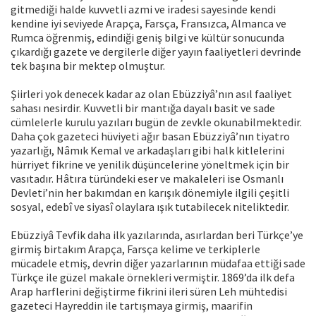
gitmediği halde kuvvetli azmi ve iradesi sayesinde kendi
kendine iyi seviyede Arapça, Farsça, Fransızca, Almanca ve
Rumca öğrenmiş, edindiği geniş bilgi ve kültür sonucunda
çıkardığı gazete ve dergilerle diğer yayın faaliyetleri devrinde
tek başına bir mektep olmuştur.
Şiirleri yok denecek kadar az olan Ebüzziyâ’nın asıl faaliyet
sahası nesirdir. Kuvvetli bir mantığa dayalı basit ve sade
cümlelerle kurulu yazıları bugün de zevkle okunabilmektedir.
Daha çok gazeteci hüviyeti ağır basan Ebüzziyâ’nın tiyatro
yazarlığı, Nâmık Kemal ve arkadaşları gibi halk kitlelerini
hürriyet fikrine ve yenilik düşüncelerine yöneltmek için bir
vasıtadır. Hâtıra türündeki eser ve makaleleri ise Osmanlı
Devleti’nin her bakımdan en karışık dönemiyle ilgili çeşitli
sosyal, edebî ve siyasî olaylara ışık tutabilecek niteliktedir.
Ebüzziyâ Tevfik daha ilk yazılarında, asırlardan beri Türkçe’ye
girmiş birtakım Arapça, Farsça kelime ve terkiplerle
mücadele etmiş, devrin diğer yazarlarının müdafaa ettiği sade
Türkçe ile güzel makale örnekleri vermiştir. 1869’da ilk defa
Arap harflerini değiştirme fikrini ileri süren Leh mühtedisi
gazeteci Hayreddin ile tartışmaya girmiş, maarifin