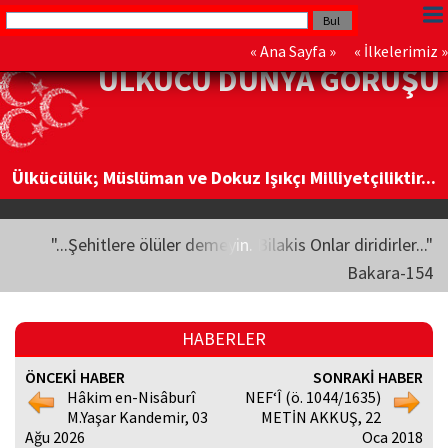
«
Ana Sayfa
» «
İlkelerimiz
»
ÜLKÜCÜ DÜNYA GÖRÜŞÜ
Ülkücülük; Müslüman ve Dokuz Işıkçı Milliyetçiliktir...
"...Şehitlere ölüler demeyin. Bilakis Onlar diridirler..."
Bakara-154
HABERLER
ÖNCEKİ HABER
SONRAKİ HABER
Hâkim en-Nisâburî
NEF‘Î (ö. 1044/1635)
M.Yaşar Kandemir, 03
METİN AKKUŞ, 22
Ağu 2026
Oca 2018