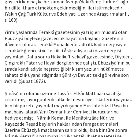
gösterirken başka bir zaman Avrupa’daki Genç Türkler’i ağır
bir dille itham etmekten çekinmediğini ileri sürmektedir
(Yakın Çağ Türk Kültür ve Edebiyatı Üzerinde Araştırmalar II,
s. 163).
Yirmi yaşlarında Terakkî gazetesinin yazı işleri müdürü olan
Ebüzziyâ böylece gazetecilik hayatına başladı. Gazetenin
ilâveleri olarak Terakkî Muhadderât adlı ilk kadın dergisiyle
Terakkî Eğlencesi ve Letâif-i Âsâr adıyla iki mizah dergisi
yayımladı. Daha sonra Hakaiku’l-vekayi‘ gazetesinde, Diyojen,
Çıngıraklı Tatar ve Hayal dergilerinde çalıştı. Ebüzziyâ’nın bu
sırada kendi adıyla neşrettiği bir kısım yazıları hükümette
rahatsızlık uyandırdığından Şûrâ-yı Devlet’teki görevine son
verildi (Şubat 1872).
Şinâsi’nin ölümü üzerine Tasvîr-i Efkâr Matbaası satılığa
çıkarılmış, aynı günlerde ülkede meşrutiyet fikirlerini yaymak
için bir gazete yayımlatmayı düşünen Mustafa Fâzıl Paşa bu
matbaayı alarak Yeni Osmanlılar Cemiyeti kurucularına
hediye etmişti. Nâmık Kemal ile Menâpirzâde Nûri ve
Kayazâde Reşad beylerin haklarından feragat etmeleri
üzerine Ebüzziyâ matbaanın sahibi oldu; kısa bir süre sonra
Nâmık Kemal’in başmuharrirlik yaptığı İbret gazetesi de