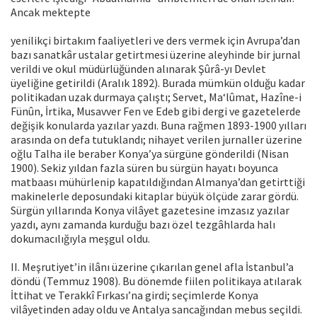
Ancak mektepte
yenilikçi birtakım faaliyetleri ve ders vermek için Avrupa’dan
bazı sanatkâr ustalar getirtmesi üzerine aleyhinde bir jurnal
verildi ve okul müdürlüğünden alınarak Şûrâ-yı Devlet
üyeliğine getirildi (Aralık 1892). Burada mümkün olduğu kadar
politikadan uzak durmaya çalıştı; Servet, Ma‘lûmat, Hazîne-i
Fünûn, İrtika, Musavver Fen ve Edeb gibi dergi ve gazetelerde
değişik konularda yazılar yazdı. Buna rağmen 1893-1900 yılları
arasında on defa tutuklandı; nihayet verilen jurnaller üzerine
oğlu Talha ile beraber Konya’ya sürgüne gönderildi (Nisan
1900). Sekiz yıldan fazla süren bu sürgün hayatı boyunca
matbaası mühürlenip kapatıldığından Almanya’dan getirttiği
makinelerle deposundaki kitaplar büyük ölçüde zarar gördü.
Sürgün yıllarında Konya vilâyet gazetesine imzasız yazılar
yazdı, aynı zamanda kurduğu bazı özel tezgâhlarda halı
dokumacılığıyla meşgul oldu.
II. Meşrutiyet’in ilânı üzerine çıkarılan genel afla İstanbul’a
döndü (Temmuz 1908). Bu dönemde fiilen politikaya atılarak
İttihat ve Terakkî Fırkası’na girdi; seçimlerde Konya
vilâyetinden aday oldu ve Antalya sancağından mebus seçildi.