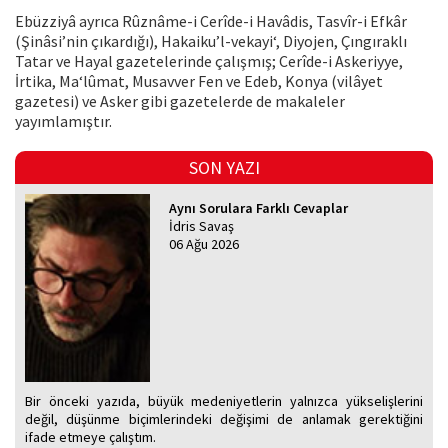
Ebüzziyâ ayrıca Rûznâme-i Cerîde-i Havâdis, Tasvîr-i Efkâr
(Şinâsi’nin çıkardığı), Hakaiku’l-vekayi‘, Diyojen, Çıngıraklı
Tatar ve Hayal gazetelerinde çalışmış; Cerîde-i Askeriyye,
İrtika, Ma‘lûmat, Musavver Fen ve Edeb, Konya (vilâyet
gazetesi) ve Asker gibi gazetelerde de makaleler
yayımlamıştır.
SON YAZI
Aynı Sorulara Farklı Cevaplar
İdris Savaş
06 Ağu 2026
Bir önceki yazıda, büyük medeniyetlerin yalnızca yükselişlerini
değil, düşünme biçimlerindeki değişimi de anlamak gerektiğini
ifade etmeye çalıştım.