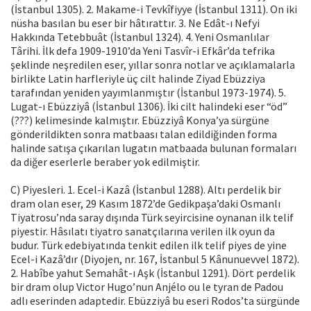
(İstanbul 1305). 2. Makame-i Tevkîfiyye (İstanbul 1311). On iki
nüsha basılan bu eser bir hâtırattır. 3. Ne Edât-ı Nefyi
Hakkında Tetebbuât (İstanbul 1324). 4. Yeni Osmanlılar
Târihi. İlk defa 1909-1910’da Yeni Tasvîr-i Efkâr’da tefrika
şeklinde neşredilen eser, yıllar sonra notlar ve açıklamalarla
birlikte Latin harfleriyle üç cilt halinde Ziyad Ebüzziya
tarafından yeniden yayımlanmıştır (İstanbul 1973-1974). 5.
Lugat-ı Ebüzziyâ (İstanbul 1306). İki cilt halindeki eser “öd”
(???) kelimesinde kalmıştır. Ebüzziyâ Konya’ya sürgüne
gönderildikten sonra matbaası talan edildiğinden forma
halinde satışa çıkarılan lugatın matbaada bulunan formaları
da diğer eserlerle beraber yok edilmiştir.
C) Piyesleri. 1. Ecel-i Kazâ (İstanbul 1288). Altı perdelik bir
dram olan eser, 29 Kasım 1872’de Gedikpaşa’daki Osmanlı
Tiyatrosu’nda saray dışında Türk seyircisine oynanan ilk telif
piyestir. Hâsılatı tiyatro sanatçılarına verilen ilk oyun da
budur. Türk edebiyatında tenkit edilen ilk telif piyes de yine
Ecel-i Kazâ’dır (Diyojen, nr. 167, İstanbul 5 Kânunuevvel 1872).
2. Habîbe yahut Semahât-ı Aşk (İstanbul 1291). Dört perdelik
bir dram olup Victor Hugo’nun Anjélo ou le tyran de Padou
adlı eserinden adaptedir. Ebüzziyâ bu eseri Rodos’ta sürgünde