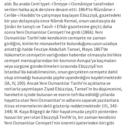
aldı. Bu arada Cem‘iyyet-i İlmiyye-i Osmâniyye tarafından
verilen halka açık derslere devam etti. 1864’te Rûznâme-i
Cerîde-i Havâdis’te çalışmaya başlayan Ebüzziyâ, gazetedeki
bir yazı dolayısıyla önce Nâmık Kemal, onun vasıtasıyla da
Şinâsi ile tanıştı ve Tasvîr-i Efkâr gazetesine geçti; daha
sonra Yeni Osmanlılar Cemiyeti’ne girdi (1866). Yeni
Osmanlılar Tarihi’nde kendisinin cemiyete ne zaman
girdiğini, kimlerle münasebette bulunduğunu uzun uzadıya
anlattığı halde Fevziye Abdullah Tansel, Mayıs 1867’de
hükümetin cemiyetin varlığından haberdar olmasıyla birlikte
cemiyet mensuplarından bir kısmının Avrupa’ya kaçmaları
veya sürgüne gönderilmeleri sırasında Ebüzziyâ’nın
İstanbul’da kalabilmesinin, onun gerçekten cemiyete dahil
olup olmadığı hususunda şüphe uyandırdığını kaydetmektedir
(İA, IV, 100). Ancak Yeni Osmanlılar Tarihi’ni açıklama ve
notlarla yayımlayan Ziyad Ebüzziya, Tansel’in bu düşüncesini,
hareketin içinde bulunan ve eserin tefrika edildiği yıllarda
hayatta olan Yeni Osmanlılar’ın adlarını sayarak yazılanlara
itiraz etmemelerini delil gösterip reddetmektedir (III, 343-
344). M. Kaya Bilgegil de fikir hayatımızda çeşitli yönlerden
hususi bir yeri olan Ebüzziyâ Tevfik’in, bir zaman kendisini
Yeni Osmanlılar Cemiyeti’nin önemli üyelerinden biri gibi