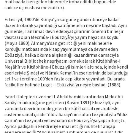
matbaada iken gelen bir emirle imha edildi (bugün elde
sadece üç nüshası mevcuttur).
Ertesi yıl, 1900’de Konya’ya sürgüne gönderilinceye kadar
düzenli olarak yayımladığı salnâmelerin neşrine başladı. Aynı
günlerde, Tanzimat devri edebiyatçılarının önemli bir neşir
vasıtası olan Mecmûa-i Ebüzziyâ’yı yayım hayatına koydu
(Mayıs 1880). Almanya’dan getirttiği yeni makinelerle
kurduğu matbaasında kitap yayımlamaya da devam eden
Ebüzziyâ, halka okuma alışkanlığı kazandırmak amacıyla
Universal Bibliothek neşriyatını örnek alarak Kitâbhâne-i
Meşâhîr ve Kitâbhâne-i Ebüzziyâ isimleri altında, içinde kendi
eserleriyle Şinâsi ve Nâmık Kemal’in eserlerinin de bulunduğu
telif ve tercüme 100’den fazla cep kitabı yayımladı. Bu arada
fasiküller halinde Lugat-ı Ebüzziyâ’yı neşre başladı (1888).
Israrlı talepleri üzerine II. Abdülhamid tarafından Mekteb-i
Sanâyi müdürlüğüne getirilen (Kasım 1891) Ebüzziyâ, aynı
zamanda devrinin önde gelen bir kûfî hattatı ve arabesk
süsleme sanatçısıdır. Yıldız Sarayı’nın salon tezyinatıyla Yıldız
Camii’nin tezyinatı ve levhaları da Ebüzziyâ’ya yaptırılmıştı.
Ayrıca padişahın kendi eliyle imal ettiği muhtelif ahşap
eserlere işlediği “Abdülhamid” amblemleri de onun istifidir.