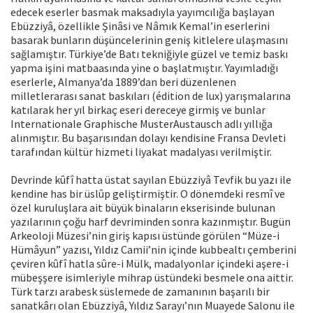
edecek eserler basmak maksadıyla yayımcılığa başlayan
Ebüzziyâ, özellikle Şinâsi ve Nâmık Kemal’in eserlerini
basarak bunların düşüncelerinin geniş kitlelere ulaşmasını
sağlamıştır. Türkiye’de Batı tekniğiyle güzel ve temiz baskı
yapma işini matbaasında yine o başlatmıştır. Yayımladığı
eserlerle, Almanya’da 1889’dan beri düzenlenen
milletlerarası sanat baskıları (édition de lux) yarışmalarına
katılarak her yıl birkaç eseri dereceye girmiş ve bunlar
Internationale Graphische MusterAustausch adlı yıllığa
alınmıştır. Bu başarısından dolayı kendisine Fransa Devleti
tarafından kültür hizmeti liyakat madalyası verilmiştir.
Devrinde kûfî hatta üstat sayılan Ebüzziyâ Tevfik bu yazı ile
kendine has bir üslûp geliştirmiştir. O dönemdeki resmî ve
özel kuruluşlara ait büyük binaların ekserisinde bulunan
yazılarının çoğu harf devriminden sonra kazınmıştır. Bugün
Arkeoloji Müzesi’nin giriş kapısı üstünde görülen “Müze-i
Hümâyun” yazısı, Yıldız Camii’nin içinde kubbealtı çemberini
çeviren kûfî hatla sûre-i Mülk, madalyonlar içindeki aşere-i
mübeşşere isimleriyle mihrap üstündeki besmele ona aittir.
Türk tarzı arabesk süslemede de zamanının başarılı bir
sanatkârı olan Ebüzziyâ, Yıldız Sarayı’nın Muayede Salonu ile