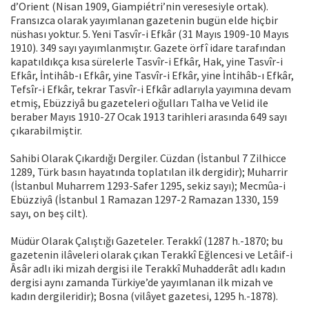
d’Orient (Nisan 1909, Giampiétri’nin veresesiyle ortak).
Fransızca olarak yayımlanan gazetenin bugün elde hiçbir
nüshası yoktur. 5. Yeni Tasvîr-i Efkâr (31 Mayıs 1909-10 Mayıs
1910). 349 sayı yayımlanmıştır. Gazete örfî idare tarafından
kapatıldıkça kısa sürelerle Tasvîr-i Efkâr, Hak, yine Tasvîr-i
Efkâr, İntihâb-ı Efkâr, yine Tasvîr-i Efkâr, yine İntihâb-ı Efkâr,
Tefsîr-i Efkâr, tekrar Tasvîr-i Efkâr adlarıyla yayımına devam
etmiş, Ebüzziyâ bu gazeteleri oğulları Talha ve Velid ile
beraber Mayıs 1910-27 Ocak 1913 tarihleri arasında 649 sayı
çıkarabilmiştir.
Sahibi Olarak Çıkardığı Dergiler. Cüzdan (İstanbul 7 Zilhicce
1289, Türk basın hayatında toplatılan ilk dergidir); Muharrir
(İstanbul Muharrem 1293-Safer 1295, sekiz sayı); Mecmûa-i
Ebüzziyâ (İstanbul 1 Ramazan 1297-2 Ramazan 1330, 159
sayı, on beş cilt).
Müdür Olarak Çalıştığı Gazeteler. Terakkî (1287 h.-1870; bu
gazetenin ilâveleri olarak çıkan Terakkî Eğlencesi ve Letâif-i
Âsâr adlı iki mizah dergisi ile Terakkî Muhadderât adlı kadın
dergisi aynı zamanda Türkiye’de yayımlanan ilk mizah ve
kadın dergileridir); Bosna (vilâyet gazetesi, 1295 h.-1878).