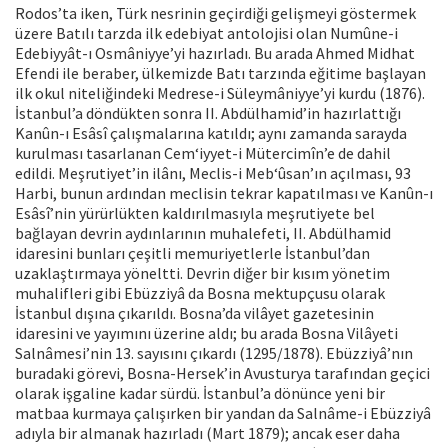
Rodos’ta iken, Türk nesrinin geçirdiği gelişmeyi göstermek
üzere Batılı tarzda ilk edebiyat antolojisi olan Numûne-i
Edebiyyât-ı Osmâniyye’yi hazırladı. Bu arada Ahmed Midhat
Efendi ile beraber, ülkemizde Batı tarzında eğitime başlayan
ilk okul niteliğindeki Medrese-i Süleymâniyye’yi kurdu (1876).
İstanbul’a döndükten sonra II. Abdülhamid’in hazırlattığı
Kanûn-ı Esâsî çalışmalarına katıldı; aynı zamanda sarayda
kurulması tasarlanan Cem‘iyyet-i Mütercimîn’e de dahil
edildi. Meşrutiyet’in ilânı, Meclis-i Meb‘ûsan’ın açılması, 93
Harbi, bunun ardından meclisin tekrar kapatılması ve Kanûn-ı
Esâsî’nin yürürlükten kaldırılmasıyla meşrutiyete bel
bağlayan devrin aydınlarının muhalefeti, II. Abdülhamid
idaresini bunları çeşitli memuriyetlerle İstanbul’dan
uzaklaştırmaya yöneltti. Devrin diğer bir kısım yönetim
muhalifleri gibi Ebüzziyâ da Bosna mektupçusu olarak
İstanbul dışına çıkarıldı. Bosna’da vilâyet gazetesinin
idaresini ve yayımını üzerine aldı; bu arada Bosna Vilâyeti
Salnâmesi’nin 13. sayısını çıkardı (1295/1878). Ebüzziyâ’nın
buradaki görevi, Bosna-Hersek’in Avusturya tarafından geçici
olarak işgaline kadar sürdü. İstanbul’a dönünce yeni bir
matbaa kurmaya çalışırken bir yandan da Salnâme-i Ebüzziyâ
adıyla bir almanak hazırladı (Mart 1879); ancak eser daha