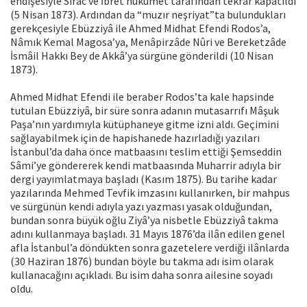
endişesiyle Sirâc ve İbret hükümet tarafından tekrar kapatıldı
(5 Nisan 1873). Ardından da “muzır neşriyat”ta bulundukları
gerekçesiyle Ebüzziyâ ile Ahmed Midhat Efendi Rodos’a,
Nâmık Kemal Magosa’ya, Menâpirzâde Nûri ve Bereketzâde
İsmâil Hakkı Bey de Akkâ’ya sürgüne gönderildi (10 Nisan
1873).
Ahmed Midhat Efendi ile beraber Rodos’ta kale hapsinde
tutulan Ebüzziyâ, bir süre sonra adanın mutasarrıfı Mâşuk
Paşa’nın yardımıyla kütüphaneye gitme izni aldı. Geçimini
sağlayabilmek için de hapishanede hazırladığı yazıları
İstanbul’da daha önce matbaasını teslim ettiği Şemseddin
Sâmi’ye göndererek kendi matbaasında Muharrir adıyla bir
dergi yayımlatmaya başladı (Kasım 1875). Bu tarihe kadar
yazılarında Mehmed Tevfik imzasını kullanırken, bir mahpus
ve sürgünün kendi adıyla yazı yazması yasak olduğundan,
bundan sonra büyük oğlu Ziyâ’ya nisbetle Ebüzziyâ takma
adını kullanmaya başladı. 31 Mayıs 1876’da ilân edilen genel
afla İstanbul’a döndükten sonra gazetelere verdiği ilânlarda
(30 Haziran 1876) bundan böyle bu takma adı isim olarak
kullanacağını açıkladı. Bu isim daha sonra ailesine soyadı
oldu.