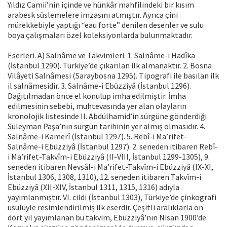
Yıldız Camii’nin içinde ve hünkâr mahfilindeki bir kısım
arabesk süslemelere imzasını atmıştır. Ayrıca çini
mürekkebiyle yaptığı “eau forte” denilen desenler ve sulu
boya çalışmaları özel koleksiyonlarda bulunmaktadır.
Eserleri. A) Salnâme ve Takvimleri. 1. Salnâme-i Hadîka
(İstanbul 1290). Türkiye’de çıkarılan ilk almanaktır. 2. Bosna
Vilâyeti Salnâmesi (Saraybosna 1295). Tipografi ile basılan ilk
il salnâmesidir. 3. Salnâme-i Ebüzziyâ (İstanbul 1296).
Dağıtılmadan önce el konulup imha edilmiştir. İmha
edilmesinin sebebi, muhtevasında yer alan olayların
kronolojik listesinde II. Abdülhamid’in sürgüne gönderdiği
Süleyman Paşa’nın sürgün tarihinin yer almış olmasıdır. 4.
Salnâme-i Kamerî (İstanbul 1297). 5. Rebî-i Ma’rifet-
Salnâme-i Ebüzziyâ (İstanbul 1297). 2. seneden itibaren Rebî-
i Ma’rifet-Takvîm-i Ebüzziyâ (II-VIII, İstanbul 1299-1305), 9.
seneden itibaren Nevsâl-i Ma’rifet-Takvîm-i Ebüzziyâ (IX-XI,
İstanbul 1306, 1308, 1310), 12. seneden itibaren Takvîm-i
Ebüzziyâ (XII-XIV, İstanbul 1311, 1315, 1316) adıyla
yayımlanmıştır. VI. cildi (İstanbul 1303), Türkiye’de çinkografi
usulüyle resimlendirilmiş ilk eserdir. Çeşitli aralıklarla on
dört yıl yayımlanan bu takvim, Ebüzziyâ’nın Nisan 1900’de