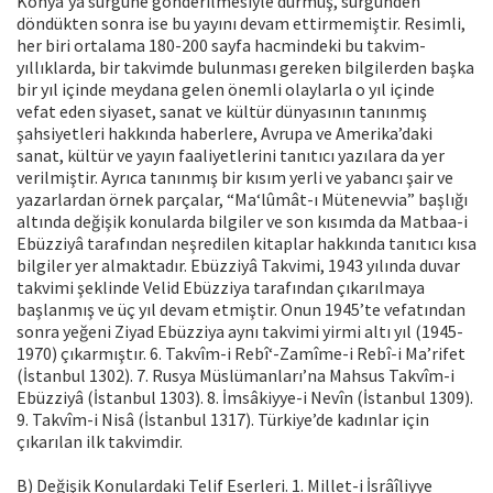
Konya’ya sürgüne gönderilmesiyle durmuş, sürgünden
döndükten sonra ise bu yayını devam ettirmemiştir. Resimli,
her biri ortalama 180-200 sayfa hacmindeki bu takvim-
yıllıklarda, bir takvimde bulunması gereken bilgilerden başka
bir yıl içinde meydana gelen önemli olaylarla o yıl içinde
vefat eden siyaset, sanat ve kültür dünyasının tanınmış
şahsiyetleri hakkında haberlere, Avrupa ve Amerika’daki
sanat, kültür ve yayın faaliyetlerini tanıtıcı yazılara da yer
verilmiştir. Ayrıca tanınmış bir kısım yerli ve yabancı şair ve
yazarlardan örnek parçalar, “Ma‘lûmât-ı Mütenevvia” başlığı
altında değişik konularda bilgiler ve son kısımda da Matbaa-i
Ebüzziyâ tarafından neşredilen kitaplar hakkında tanıtıcı kısa
bilgiler yer almaktadır. Ebüzziyâ Takvimi, 1943 yılında duvar
takvimi şeklinde Velid Ebüzziya tarafından çıkarılmaya
başlanmış ve üç yıl devam etmiştir. Onun 1945’te vefatından
sonra yeğeni Ziyad Ebüzziya aynı takvimi yirmi altı yıl (1945-
1970) çıkarmıştır. 6. Takvîm-i Rebî‘-Zamîme-i Rebî-i Ma’rifet
(İstanbul 1302). 7. Rusya Müslümanları’na Mahsus Takvîm-i
Ebüzziyâ (İstanbul 1303). 8. İmsâkiyye-i Nevîn (İstanbul 1309).
9. Takvîm-i Nisâ (İstanbul 1317). Türkiye’de kadınlar için
çıkarılan ilk takvimdir.
B) Değişik Konulardaki Telif Eserleri. 1. Millet-i İsrâîliyye