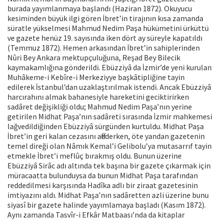
burada yayımlanmaya başlandı (Haziran 1872). Okuyucu
kesiminden büyük ilgi gören İbret’in tirajının kısa zamanda
süratle yükselmesi Mahmud Nedim Paşa hükümetini ürküttü
ve gazete henüz 19. sayısında iken dört ay süreyle kapatıldı
(Temmuz 1872). Hemen arkasından İbret’in sahiplerinden
Nûri Bey Ankara mektupçuluğuna, Reşad Bey Bilecik
kaymakamlığına gönderildi. Ebüzziyâ da İzmir’de yeni kurulan
Muhâkeme-i Kebîre-i Merkeziyye başkâtipliğine tayin
edilerek İstanbul’dan uzaklaştırılmak istendi. Ancak Ebüzziyâ
harcırahını almak bahanesiyle hareketini geciktirirken
sadâret değişikliği oldu; Mahmud Nedim Paşa’nın yerine
getirilen Midhat Paşa’nın sadâreti sırasında İzmir mahkemesi
lağvedildiğinden Ebüzziyâ sürgünden kurtuldu. Midhat Paşa
İbret’in geri kalan cezasını affederken, öte yandan gazetenin
temel direği olan Nâmık Kemal’i Gelibolu’ya mutasarrıf tayin
etmekle İbret’i meflûç bırakmış oldu. Bunun üzerine
Ebüzziyâ Sirâc adı altında tek başına bir gazete çıkarmak için
müracaatta bulunduysa da bunun Midhat Paşa tarafından
reddedilmesi karşısında Hadîka adlı bir ziraat gazetesinin
imtiyazını aldı. Midhat Paşa’nın sadâretten azli üzerine bunu
siyasî bir gazete halinde yayımlamaya başladı (Kasım 1872).
Aynı zamanda Tasvîr-i Efkâr Matbaası’nda da kitaplar