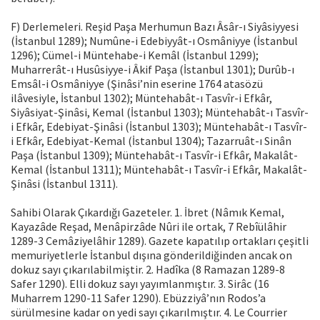
F) Derlemeleri. Reşid Paşa Merhumun Bazı Âsâr-ı Siyâsiyyesi
(İstanbul 1289); Numûne-i Edebiyyât-ı Osmâniyye (İstanbul
1296); Cümel-i Müntehabe-i Kemâl (İstanbul 1299);
Muharrerât-ı Husûsiyye-i Âkif Paşa (İstanbul 1301); Durûb-ı
Emsâl-i Osmâniyye (Şinâsi’nin eserine 1764 atasözü
ilâvesiyle, İstanbul 1302); Müntehabât-ı Tasvîr-i Efkâr,
Siyâsiyat-Şinâsi, Kemal (İstanbul 1303); Müntehabât-ı Tasvîr-
i Efkâr, Edebiyat-Şinâsi (İstanbul 1303); Müntehabât-ı Tasvîr-
i Efkâr, Edebiyat-Kemal (İstanbul 1304); Tazarruât-ı Sinân
Paşa (İstanbul 1309); Müntehabât-ı Tasvîr-i Efkâr, Makalât-
Kemal (İstanbul 1311); Müntehabât-ı Tasvîr-i Efkâr, Makalât-
Şinâsi (İstanbul 1311).
Sahibi Olarak Çıkardığı Gazeteler. 1. İbret (Nâmık Kemal,
Kayazâde Reşad, Menâpirzâde Nûri ile ortak, 7 Rebîülâhir
1289-3 Cemâziyelâhir 1289). Gazete kapatılıp ortakları çeşitli
memuriyetlerle İstanbul dışına gönderildiğinden ancak on
dokuz sayı çıkarılabilmiştir. 2. Hadîka (8 Ramazan 1289-8
Safer 1290). Elli dokuz sayı yayımlanmıştır. 3. Sirâc (16
Muharrem 1290-11 Safer 1290). Ebüzziyâ’nın Rodos’a
sürülmesine kadar on yedi sayı çıkarılmıştır. 4. Le Courrier