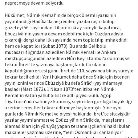
neşretmeye devam ediyordu.
Hükümet, Nâmık Kemal’in de birçok önemli yazısının
yayımlandığı Hadîka’da neşredilen yazıları aşırı bulup
gazeteyi 56. sayısından itibaren iki ay süreyle kapatınca,
Ebüzziyâ’nın yayıma devam edebilmek için Cüzdan adıyla
çıkardığı dergi daha ilk sayısında hem toplatılıp imha edildi
hem de kapatıldı (Şubat 1873). Bu arada Gelibolu
mutasarrıflığından azledilen Nâmık Kemal ile Ankara
mektupçuluğundan azledilen Nûri Bey İstanbul’a dönmüş ve
tekrar İbret’te yazmaya başlamışlardı. Cüzdan’ın
kapatıldığının ertesi günü İbret de 110. sayısında bir ay süreyle
tekrar tatil edildi. Yeni hükümet daha önce Sirâc için istenen
yayın iznini verince Ebüzziyâ bu defa Sirâc’ı yayımlamaya
başladı (Mart 1873). 1 Nisan 1873’ten itibaren Nâmık
Kemal’in Vatan yahut Silistre adlı piyesi Güllü Agop
Tiyatrosu’nda sahneye konmuş, seyirciden gördüğü büyük ilgi
üzerine temsiller tekrar edilmeye başlanmıştı. Yine aynı
günlerde Nâmık Kemal ve piyesi hakkında İbret’te sitayişkâr
yazılar yayımlanması ve Ebüzziyâ’nın Sirâc’da, maaşlarını
alamadıkları için yürüyüş yapan tersane işçilerini haklı bulan
makaleler yazması üzerine, “Yeni Osmanlılar canlanıyor”