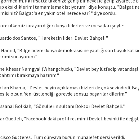
 görmedim. İlk fırsatta ülkenize geniş bir heyetle gelip ziyarette
alıp eksikliklerimi tamamlamak istiyorum" diye konuştu. "Balgat n
misiniz? Balgat'a en yakın otel nerede var?" diye sordu...
öre ülkemizi arayan diğer dünya liderleri ve mesajları şöyle:
ardo dos Santos, "Hareketin lideri Devlet Bahçeli."
Hamid, "Bilge lidere dünya demokrasisine yaptığı son büyük katkı
erimi sunuyorum."
me Khesar Namgyal (Whangchuck), "Devlet bey lütfedip vatandaşlı
 tahtımı bırakmaya hazırım."
Ian Khama, "Devlet beyin açıklaması bizleri de çok sevindirdi. Baş
esile olsun. Yeni üstlendiği görevde sonsuz başarılar dilerim."
ssanal Bolkiah, "Gönüllerin sultanı Doktor Devlet Bahçeli."
ar Guelleh, "Facebook'daki profil resmimi Devlet beyinki ile değişt
cisco Gutteres,"Tüm dünyaya bugün muhalefet dersi verildi."