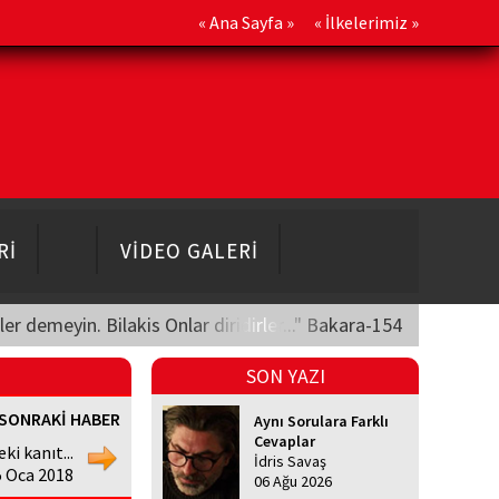
«
Ana Sayfa
» «
İlkelerimiz
»
Rİ
VİDEO GALERİ
üler demeyin. Bilakis Onlar diridirler..." Bakara-154
SON YAZI
SONRAKİ HABER
Aynı Sorulara Farklı
Cevaplar
i kanıt...
İdris Savaş
 Oca 2018
06 Ağu 2026