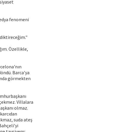
siyaset
medya fenomeni
diktireceğim."
ım. Özellikle,
arcelona'nın
döndü. Barca'ya
kımda görmekten
 cumhurbaşkanı
çekmez. Villalara
rbaşkanı olmaz.
nkarcıdan
ıkmaz, suda ateş
ahçeli'yi
ane tavsiyem;