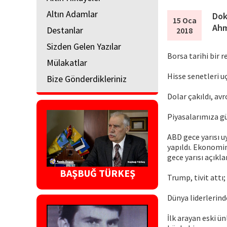
Altın Adamlar
Dok
15 Oca
Ahm
Destanlar
2018
Sizden Gelen Yazılar
Borsa tarihi bir re
Mülakatlar
Hisse senetleri uç
Bize Gönderdikleriniz
Dolar çakıldı, av
Piyasalarımıza gü
ABD gece yarısı u
yapıldı. Ekonomin
gece yarısı açıkla
BAŞBUĞ TÜRKEŞ
Trump, tivit attı
Dünya liderlerinde
İlk arayan eski 