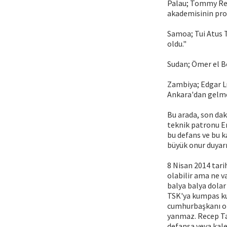
Palau; Tommy Rem
akademisinin pro
Samoa; Tui Atus 
oldu."
Sudan; Ömer el Be
Zambiya; Edgar L
Ankara'dan gelmek
Bu arada, son dak
teknik patronu E
bu defans ve bu 
büyük onur duyarız
8 Nisan 2014 tari
olabilir ama ne v
balya balya dolar
TSK'ya kumpas kur
cumhurbaşkanı ol
yanmaz. Recep Ta
defansa veya kale