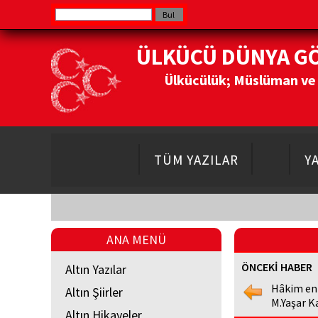
ÜLKÜCÜ DÜNYA G
Ülkücülük; Müslüman ve Do
TÜM YAZILAR
Y
ANA MENÜ
ÖNCEKİ HABER
Altın Yazılar
Hâkim en
Altın Şiirler
M.Yaşar K
Altın Hikayeler