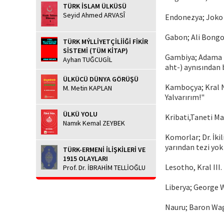
TÜRK İSLAM ÜLKÜSÜ
Seyid Ahmed ARVASÎ
Endonezya; Joko 
Gabon; Ali Bongo O
TÜRK MÝLLİYETÇİLİİĞİ FİKİR
SİSTEMİ (TÜM KİTAP)
Gambiya; Adama B
Ayhan TUĞCUGİL
aht-) aynısından 
ÜLKÜCÜ DÜNYA GÖRÜŞÜ
Kamboçya; Kral No
M. Metin KAPLAN
Yalvarırım!"
ÜLKÜ YOLU
Kribati,Taneti Ma
Namık Kemal ZEYBEK
Komorlar; Dr. İki
yarından tezi yok
TÜRK-ERMENİ İLİŞKİLERİ VE
1915 OLAYLARI
Lesotho, Kral III.
Prof. Dr. İBRAHİM TELLİOĞLU
Liberya; George 
Nauru; Baron Waga