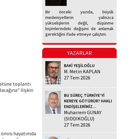
Bir önceki yazıda, büyük
medeniyetlerin yalnızca
yükselişlerini değil, düşünme
biçimlerindeki değişimi de anlamak
gerektiğini ifade etmeye çalıştım.
YAZARLAR
BAKİ YEŞİLOĞLU
M. Metin KAPLAN
27 Tem 2026
üstüne toplantı
acağına" ilişkin
BU SÜREÇ TÜRKİYE’Yİ
NEREYE GÖTÜRÜR? HAKLI
ENDİŞELERİMİZ...
Muharrem GÜNAY
(SIDDIKOĞLU)
27 Tem 2026
n ömrü hayatımda