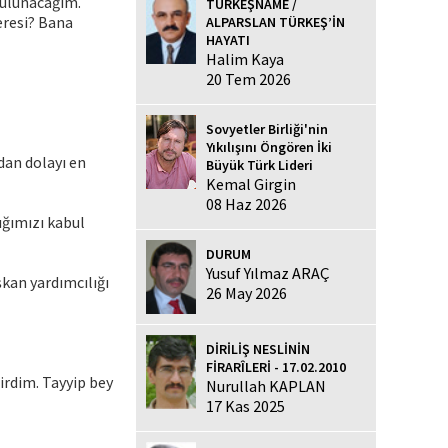
 bulunacağım.
TÜRKEŞNAME /
eresi? Bana
ALPARSLAN TÜRKEŞ’İN
HAYATI
Halim Kaya
20 Tem 2026
Sovyetler Birliği'nin
Yıkılışını Öngören İki
dan dolayı en
Büyük Türk Lideri
Kemal Girgin
08 Haz 2026
ğımızı kabul
DURUM
Yusuf Yılmaz ARAÇ
kan yardımcılığı
26 May 2026
DİRİLİŞ NESLİNİN
FİRARÎLERİ - 17.02.2010
irdim. Tayyip bey
Nurullah KAPLAN
17 Kas 2025