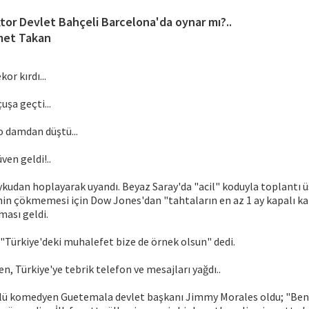
tor Devlet Bahçeli Barcelona'da oynar mı?..
et Takan
kor kırdı...
uşa geçti...
ro damdan düştü...
ven geldi!..
ykudan hoplayarak uyandı. Beyaz Saray'da "acil" koduyla toplantı 
in çökmemesi için Dow Jones'dan "tahtaların en az 1 ay kapalı kal
ması geldi.
; "Türkiye'deki muhalefet bize de örnek olsun" dedi.
n, Türkiye'ye tebrik telefon ve mesajları yağdı..
ünlü komedyen Guetemala devlet başkanı Jimmy Morales oldu; "Be