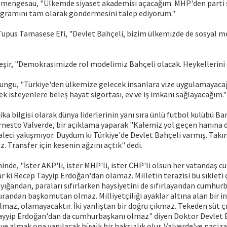
engesau, "Ülkemde siyaset akademisi açacağım. MHP'den parti 
gramını tam olarak göndermesini talep ediyorum."
Tupus Tamasese Efi, "Devlet Bahçeli, bizim ülkemizde de sosyal 
şir, "Demokrasimizde rol modelimiz Bahçeli olacak. Heykellerini 
ungu, "Türkiye'den ülkemize gelecek insanlara vize uygulamayacağ
 isteyenlere beleş hayat sigortası, ev ve iş imkanı sağlayacağım."
ika bilgisi olarak dünya liderlerinin yanı sıra ünlü futbol kulübü B
rnesto Valverde, bir açıklama yaparak "Kalemiz yol geçen hanına 
kaleci yakışmıyor. Duydum ki Türkiye'de Devlet Bahçeli varmış. Ta
. Transfer için kesenin ağzını açtık" dedi.
hinde, "İster AKP'li, ister MHP'li, ister CHP'li olsun her vatandaş
ar ki Recep Tayyip Erdoğan'dan olamaz. Milletin terazisi bu sıkleti 
 yığandan, paraları sıfırlarken haysiyetini de sıfırlayandan cumhu
andan başkomutan olmaz. Milliyetçiliği ayaklar altına alan bir i
maz, olamayacaktır. İki yanlıştan bir doğru çıkmaz. Tekeden süt ç
yyip Erdoğan'dan da cumhurbaşkanı olmaz" diyen Doktor Devlet B
ye almak ona yapılacak büyük bir haksızlık olur. Valverde'ye naçiz