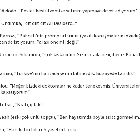
Widodo, "Devlet beyi ülkemize yatırım yapmaya davet ediyorum."
ndimba, "dıt dııt dıt Ali Desidero..."
arrow, "Bahçeli'nin promptırlarının (yazılı konuşmalarını okudu
ben de istiyorum. Parası önemli değil."
rodom Sihamoni, "Çok kıskandım. Sizin orada ne içiliyor? Bana da 
amau, "Türkiye'nin haritada yerini bilmezdik. Bu sayede tanıdık."
lilou, "Meğer bizdeki doktoralar ne kadar tenekeymiş. Üniversiteler
 kapatıyorum."
 Letsie, "Kral çıplak!"
Weah (eski çok ünlü topçu), "Ben hayatımda böyle asist görmedim.
, "Hareketin lideri. Siyasetin Lordu."