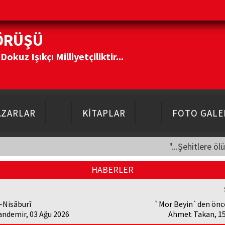
ÖRÜŞÜ
kuz Işıkçı Milliyetçiliktir...
AZARLAR
KİTAPLAR
FOTO GALE
"...Şehitlere öl
HABERLER
-Nisâburî
`Mor Beyin`den öncek
andemir, 03 Ağu 2026
Ahmet Takan, 15