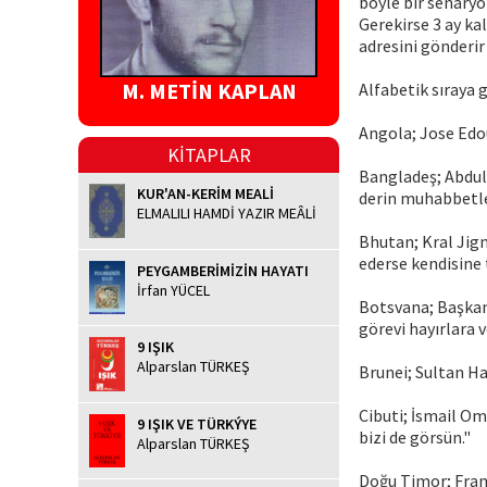
böyle bir senaryo
Gerekirse 3 ay k
adresini gönderir 
M. METİN KAPLAN
Alfabetik sıraya g
Angola; Jose Edou
KİTAPLAR
Bangladeş; Abdul 
KUR'AN-KERİM MEALİ
derin muhabbetl
ELMALILI HAMDİ YAZIR MEÂLİ
Bhutan; Kral Jig
ederse kendisine
PEYGAMBERİMİZİN HAYATI
İrfan YÜCEL
Botsvana; Başkan 
görevi hayırlara v
9 IŞIK
Alparslan TÜRKEŞ
Brunei; Sultan Ha
Cibuti; İsmail Om
9 IŞIK VE TÜRKÝYE
bizi de görsün."
Alparslan TÜRKEŞ
Doğu Timor; Fran