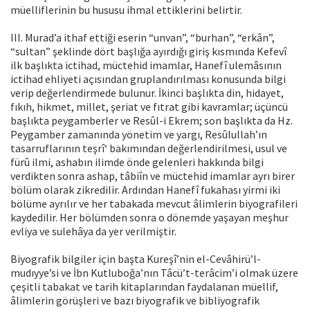
müelliflerinin bu hususu ihmal ettiklerini belirtir.
III. Murad’a ithaf ettiği eserin “unvan”, “burhan”, “erkân”,
“sultan” şeklinde dört başlığa ayırdığı giriş kısmında Kefevî
ilk başlıkta ictihad, müctehid imamlar, Hanefî ulemâsının
ictihad ehliyeti açısından gruplandırılması konusunda bilgi
verip değerlendirmede bulunur. İkinci başlıkta din, hidayet,
fıkıh, hikmet, millet, şeriat ve fıtrat gibi kavramlar; üçüncü
başlıkta peygamberler ve Resûl-i Ekrem; son başlıkta da Hz.
Peygamber zamanında yönetim ve yargı, Resûlullah’ın
tasarruflarının teşrî‘ bakımından değerlendirilmesi, usul ve
fürû ilmi, ashabın ilimde önde gelenleri hakkında bilgi
verdikten sonra ashap, tâbiîn ve müctehid imamlar ayrı birer
bölüm olarak zikredilir. Ardından Hanefî fukahası yirmi iki
bölüme ayrılır ve her tabakada mevcut âlimlerin biyografileri
kaydedilir. Her bölümden sonra o dönemde yaşayan meşhur
evliya ve sulehâya da yer verilmiştir.
Biyografik bilgiler için başta Kureşî’nin el-Cevâhirü’l-
mudıyye’si ve İbn Kutluboğa’nın Tâcü’t-terâcim’i olmak üzere
çeşitli tabakat ve tarih kitaplarından faydalanan müellif,
âlimlerin görüşleri ve bazı biyografik ve bibliyografik