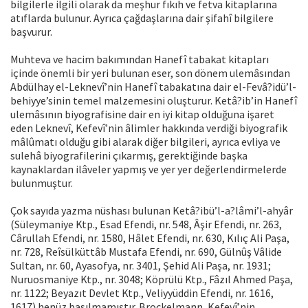
bilgilerle ilgili olarak da meşhur fıkıh ve fetva kitaplarına
atıflarda bulunur. Ayrıca çağdaşlarına dair şifahî bilgilere
başvurur.
Muhteva ve hacim bakımından Hanefî tabakat kitapları
içinde önemli bir yeri bulunan eser, son dönem ulemâsından
Abdülhay el-Leknevî’nin Hanefî tabakatına dair el-Fevâ?idü’l-
behiyye’sinin temel malzemesini oluşturur. Ketâ?ib’in Hanefî
ulemâsının biyografisine dair en iyi kitap olduğuna işaret
eden Leknevî, Kefevî’nin âlimler hakkında verdiği biyografik
mâlûmatı olduğu gibi alarak diğer bilgileri, ayrıca evliya ve
sulehâ biyografilerini çıkarmış, gerektiğinde başka
kaynaklardan ilâveler yapmış ve yer yer değerlendirmelerde
bulunmuştur.
Çok sayıda yazma nüshası bulunan Ketâ?ibü’l-a?lâmi’l-ahyâr
(Süleymaniye Ktp., Esad Efendi, nr. 548, Âşir Efendi, nr. 263,
Cârullah Efendi, nr. 1580, Hâlet Efendi, nr. 630, Kılıç Ali Paşa,
nr. 728, Reîsülküttâb Mustafa Efendi, nr. 690, Gülnûş Vâlide
Sultan, nr. 60, Ayasofya, nr. 3401, Şehid Ali Paşa, nr. 1931;
Nuruosmaniye Ktp., nr. 3048; Köprülü Ktp., Fâzıl Ahmed Paşa,
nr. 1122; Beyazıt Devlet Ktp., Veliyyüddin Efendi, nr. 1616,
1617) henüz basılmamıştır. Brockelmann, Kefevî’nin