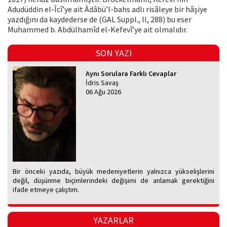
Adudüddin el-Îcî’ye ait Âdâbü’l-bahs adlı risâleye bir hâşiye
yazdığını da kaydederse de (GAL Suppl., II, 288) bu eser
Muhammed b. Abdülhamîd el-Kefevî’ye ait olmalıdır.
SON YAZI
Aynı Sorulara Farklı Cevaplar
İdris Savaş
06 Ağu 2026
Bir önceki yazıda, büyük medeniyetlerin yalnızca yükselişlerini
değil, düşünme biçimlerindeki değişimi de anlamak gerektiğini
ifade etmeye çalıştım.
YAZARLAR