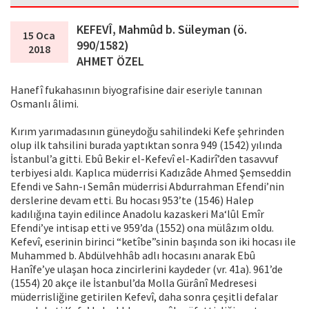
KEFEVÎ, Mahmûd b. Süleyman (ö.
15 Oca
990/1582)
2018
AHMET ÖZEL
Hanefî fukahasının biyografisine dair eseriyle tanınan
Osmanlı âlimi.
Kırım yarımadasının güneydoğu sahilindeki Kefe şehrinden
olup ilk tahsilini burada yaptıktan sonra 949 (1542) yılında
İstanbul’a gitti. Ebû Bekir el-Kefevî el-Kadirî’den tasavvuf
terbiyesi aldı. Kaplıca müderrisi Kadızâde Ahmed Şemseddin
Efendi ve Sahn-ı Semân müderrisi Abdurrahman Efendi’nin
derslerine devam etti. Bu hocası 953’te (1546) Halep
kadılığına tayin edilince Anadolu kazaskeri Ma‘lûl Emîr
Efendi’ye intisap etti ve 959’da (1552) ona mülâzım oldu.
Kefevî, eserinin birinci “ketîbe”sinin başında son iki hocası ile
Muhammed b. Abdülvehhâb adlı hocasını anarak Ebû
Hanîfe’ye ulaşan hoca zincirlerini kaydeder (vr. 41a). 961’de
(1554) 20 akçe ile İstanbul’da Molla Gürânî Medresesi
müderrisliğine getirilen Kefevî, daha sonra çeşitli defalar