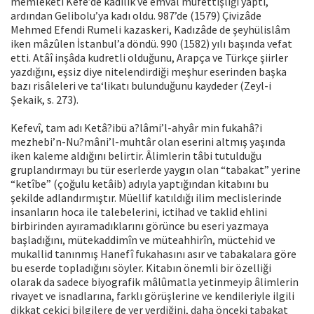
memleketi Kefe’de kadılık ve emvâl müfettişliği yaptı,
ardından Gelibolu’ya kadı oldu. 987’de (1579) Çivizâde
Mehmed Efendi Rumeli kazaskeri, Kadızâde de şeyhülislâm
iken mâzûlen İstanbul’a döndü. 990 (1582) yılı başında vefat
etti. Atâî inşâda kudretli olduğunu, Arapça ve Türkçe şiirler
yazdığını, eşsiz diye nitelendirdiği meşhur eserinden başka
bazı risâleleri ve ta‘likatı bulunduğunu kaydeder (Zeyl-i
Şekaik, s. 273).
Kefevî, tam adı Ketâ?ibü a?lâmi’l-ahyâr min fukahâ?i
mezhebi’n-Nu?mâni’l-muhtâr olan eserini altmış yaşında
iken kaleme aldığını belirtir. Âlimlerin tâbi tutulduğu
gruplandırmayı bu tür eserlerde yaygın olan “tabakat” yerine
“ketîbe” (çoğulu ketâib) adıyla yaptığından kitabını bu
şekilde adlandırmıştır. Müellif katıldığı ilim meclislerinde
insanların hoca ile talebelerini, ictihad ve taklid ehlini
birbirinden ayıramadıklarını görünce bu eseri yazmaya
başladığını, mütekaddimîn ve müteahhirîn, müctehid ve
mukallid tanınmış Hanefî fukahasını asır ve tabakalara göre
bu eserde topladığını söyler. Kitabın önemli bir özelliği
olarak da sadece biyografik mâlûmatla yetinmeyip âlimlerin
rivayet ve isnadlarına, farklı görüşlerine ve kendileriyle ilgili
dikkat çekici bilgilere de yer verdiğini, daha önceki tabakat