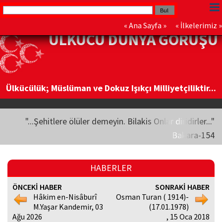
«
Ana Sayfa
» «
İlkelerimiz
»
ÜLKÜCÜ DÜNYA GÖRÜŞÜ
Ülkücülük; Müslüman ve Dokuz Işıkçı Milliyetçiliktir...
"...Şehitlere ölüler demeyin. Bilakis Onlar diridirler..."
Bakara-154
HABERLER
ÖNCEKİ HABER
SONRAKİ HABER
Hâkim en-Nisâburî
Osman Turan ( 1914)-
M.Yaşar Kandemir, 03
(17.01.1978)
Ağu 2026
, 15 Oca 2018