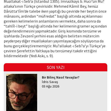
Muallakat-ı Seb‘a (İstanbul 1305). İmruülkays b. Hucr’ün Mu?
allaka’sının Türkçe çevirisidir. Mehmed Kâmil Bey, henüz
Dârütta‘lîm’de talebe iken yaptığı bu çeviride her beytin önce
mânasını, ardından “müfredat” başlığı altında açıklanması
gereken kelimelerin anlamlarını vermekte, daha sonra da
“tahlîl-i beyt” başlığı altında her kelimenin gramer açısından
değerlendirmesini yapmaktadır. Giriş kısmında tercüme ve
izahlarda Zevzenî şerhini esas aldığını belirten mütercim
peyderpey diğer muallakaları yayımlayacağını söylüyorsa da
bunu gerçekleştirememiştir. Mu?allakat-ı Seb?a’yı Türkçe’ye
çeviren Şerefettin Yaltkaya bu tercümeyi takdir ettiğini
bildirmektedir (Yedi Askı, s. 9).
SON YAZI
Bir Bilinç Nasıl Yavaşlar?
İdris Savaş
03 Ağu 2026