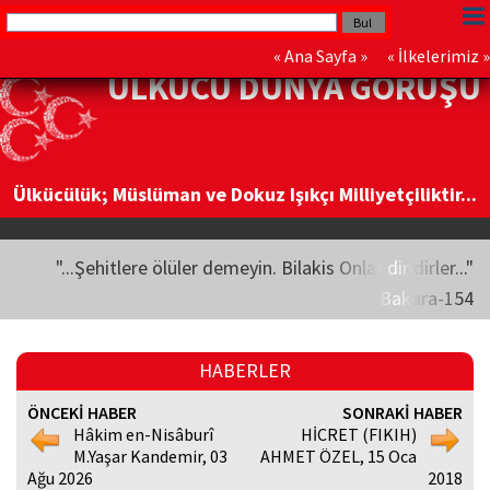
«
Ana Sayfa
» «
İlkelerimiz
»
ÜLKÜCÜ DÜNYA GÖRÜŞÜ
Ülkücülük; Müslüman ve Dokuz Işıkçı Milliyetçiliktir...
"...Şehitlere ölüler demeyin. Bilakis Onlar diridirler..."
Bakara-154
HABERLER
ÖNCEKİ HABER
SONRAKİ HABER
Hâkim en-Nisâburî
HİCRET (FIKIH)
M.Yaşar Kandemir, 03
AHMET ÖZEL, 15 Oca
Ağu 2026
2018