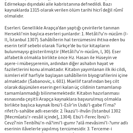
Edirnekapı dışındaki aile kabristanına defnedildi. Bazı
kaynaklarda 1315 olarak verilen ölüm tarihi hicrî değil rûmî
olmalıdır.
Eserleri. Genellikle Arapça’dan yaptığı çevirilerle tanınan
Hersekli’nin başlıca eserleri şunlardır: 1. Metâli?u’n-nücûm (I-
II, İstanbul 1307). Sahâbîlerin hal tercümesini ihtiva eden bu
eserin telif sebebi olarak Türkçe’de bu tür kitapların
bulunmayışı gösterilmiştir (Metâli?u’n-nücûm, I, 30). Eser
alfabetik olmakla birlikte önce Hz. Hasan ile Hüseyin ve
aşere-i mübeşşerenin, ardından diğer ashabın hayat ve
faziletlerini konu almaktadır. Kitabın yayımlanan ilk iki cildi,
isimleri elif harfiyle başlayan sahâbîlerin biyografilerini içine
almaktadır (Šabanovic, s. 601). Müellif tarafından beş cilt
olarak düşünülen eserin geri kalan üç cildinin tamamlanıp
tamamlanmadığı bilinmemektedir. Kitabın hazırlanması
esnasında çeşitli Arapça kaynaklara başvurulmuş olmakla
birlikte başlıca kaynak İbnü’l-Esîr’in Üsdü’l-gabe fî ma?
rifeti’s-sahâbe adlı eseridir. 2. Îkazü’l-ihvân (İstanbul 1302
[Mecmûatü’r-resâil içinde], 1304). Ebü’l-Ferec İbnü’l-
Cevzî’nin Tenbîhü’n-nâ?imi’l-gumr ?alâ mevâsimi’l-?umr adlı
eserinin ilâvelerle yapılmış tercümesidir. 3. Terceme-i