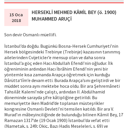
HERSEKLİ MEHMED KÂMİL BEY (ö. 1900)
15 Oca
MUHAMMED ARUÇİ
2018
Son devir Osmanlı müellifi.
İstanbul’da doğdu. Bugünkü Bosna-Hersek Cumhuriyeti’nin
Hersek bölgesindeki Trebinye (Trebinje) kazasının tanınmış
ailelerinden Cvijeticler’e mensup olan ve daha sonra
İstanbul’a göç eden Hacı Abdullah Efendi’nin oğludur. İlk
öğreniminin ardından Hacı İbrâhim Efendi’nin yeni bir
yöntemle kısa zamanda Arapça öğretmek için kurduğu
Dârütta‘lîm’e devam etti. Burada Arapça’sını geliştirdi ve bir
müddet sonra aynı mektebe hoca oldu. Bir ara Şehremâneti
Tahsilât Kalemi’nde çalıştı, ardından II. Abdülhamid
döneminde sarayda şifre kâtipliğine getirildi. Bu
memuriyette iken Madrid’de toplanan müsteşrikler
kongresine Osmanlı Devleti’ni temsilen katıldı. Bir ara V.
Murad’ın mâbeyinciliğinde de bulunduğu bilinen Kâmil Bey, 17
Ramazan 1317’de (19 Ocak 1900) İstanbul’da vefat etti
(Nametak, s. 249; Okiç, Bazı Hadis Meseleleri, s. 69) ve