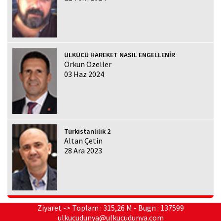
ÜLKÜCÜ HAREKET NASIL ENGELLENİR
Orkun Özeller
03 Haz 2024
Türkistanlılık 2
Altan Çetin
28 Ara 2023
Ziyaret -> Toplam : 315,26 M - Bugn : 137599
ulkucudunya@ulkucudunya.com