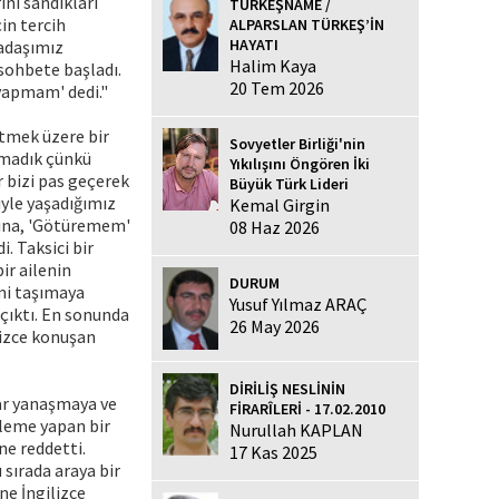
ını sandıkları
TÜRKEŞNAME /
in tercih
ALPARSLAN TÜRKEŞ’İN
HAYATI
kadaşımız
Halim Kaya
 sohbete başladı.
20 Tem 2026
 yapmam' dedi."
itmek üzere bir
Sovyetler Birliği'nin
şamadık çünkü
Yıkılışını Öngören İki
r bizi pas geçerek
Büyük Türk Lideri
yle yaşadığımız
Kemal Girgin
ıtına, 'Götüremem'
08 Haz 2026
. Taksici bir
ir ailenin
DURUM
 mi taşımaya
Yusuf Yılmaz ARAÇ
 çıktı. En sonunda
26 May 2026
lizce konuşan
DİRİLİŞ NESLİNİN
ar yanaşmaya ve
FİRARÎLERİ - 17.02.2010
kleme yapan bir
Nurullah KAPLAN
ne reddetti.
17 Kas 2025
 sırada araya bir
ne İngilizce