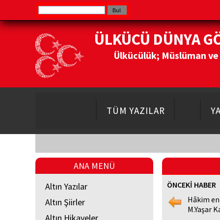
ÜLKÜCÜ DÜNYA G
Ülkücülük; Müslüman ve Do
TÜM YAZILAR
Y
ANA MENÜ
ÖNCEKİ HABER
Altın Yazılar
Hâkim en
Altın Şiirler
M.Yaşar K
Altın Hikayeler