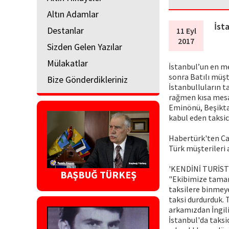
Altın Adamlar
İst
Destanlar
11 Eyl
2017
Sizden Gelen Yazılar
Mülakatlar
İstanbul’un en me
sonra Batılı müşte
Bize Gönderdikleriniz
İstanbulluların ta
rağmen kısa mesa
Eminönü, Beşiktaş
kabul eden taksic
Habertürk'ten Can
Türk müşterileri a
'KENDİNİ TURİS
BAŞBUĞ TÜRKEŞ
"Ekibimize tamame
taksilere binmey
taksi durdurduk. 
arkamızdan İngili
İstanbul'da taksi