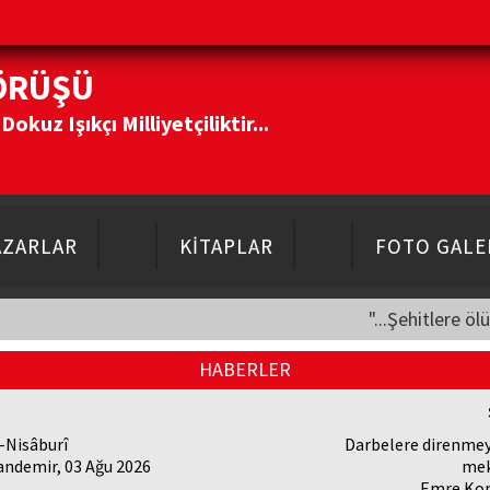
ÖRÜŞÜ
kuz Işıkçı Milliyetçiliktir...
AZARLAR
KİTAPLAR
FOTO GALE
"...Şehitlere öl
HABERLER
-Nisâburî
Darbelere direnmey
andemir, 03 Ağu 2026
mek
Emre Kon