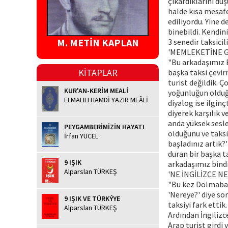
çıkardıklarını düş
halde kısa mesafe
ediliyordu. Yine 
binebildi. Kendini
M. METİN KAPLAN
3 senedir taksici
'MEMLEKETİNE G
"Bu arkadaşımız E
KİTAPLAR
başka taksi çevir
turist değildik. 
KUR'AN-KERİM MEALİ
yoğunluğun olduğ
ELMALILI HAMDİ YAZIR MEÂLİ
diyalog ise ilgin
diyerek karşılık v
anda yüksek sesle
PEYGAMBERİMİZİN HAYATI
olduğunu ve taksi
İrfan YÜCEL
başladınız artık?
duran bir başka t
9 IŞIK
arkadaşımız bindi,
Alparslan TÜRKEŞ
'NE İNGİLİZCE 
"Bu kez Dolmabah
'Nereye?' diye s
9 IŞIK VE TÜRKÝYE
taksiyi fark ettik
Alparslan TÜRKEŞ
Ardından İngilizc
Arap turist girdi 