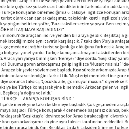
ünüyordu. Arap turistlerse hep pazarlık ettikleri ve iyi fiyat aldıklar
de bile çoğu kez yüksek ücret ödediklerinin farkında olmadıkları iç
de Türkçe konuşarak binemediğimiz 6. taksiye İngilizce konuşan ar
 turist olarak tanıtan arkadaşımız, taksicinin kısıtlı İngilizce'siyle
lik yaptığını belirten şoför, 'Bazı taksiler seçim yapıyor. Ben seçim
ÖRE Mİ TAŞIMAYA BAŞLADINIZ?'
minönü'nde araçtan indi ve yeniden bir araya geldik. Beşiktaş'a g
mek istediğimizde aynı tavırla karşılaştık. 7 taksiden 6'sıyla anla
Çok geçmeden etrafta bir turist yoğunluğu olduğunu fark ettik. Araçla
u bölgeye yöneliyordu. Türkçe konuşanı almayan taksicilerden biri
çti. Araca yarı yarıya binmişken 'Nereye?' diye sordu. 'Beşiktaş' yan
erdi. Durumu gören arkadaşımız gelip İngilizce 'Müsait misiniz?' dedi
 Arapça bir şeyler söylemeye başladı. Kısa sürede arkamızda Arap b
cinin onlara seslendiğini fark ettik. 'Müşteriyi memleketine göre
' diye sorunca taksici, 'Çocuklu aile, görmüyor musun?' diyerek sert
aksiye ise Türkçe konuşarak yine binemedik. Arkadan gelen ve İngi
 Beşiktaş'a doğru yol aldı."
NE TÜRKÇE… ARAPÇA KONUŞAN BİNDİ'
çe'de inerek yine taksi beklemeye başladık. Çok geçmeden araçl
ormaya başladı. Türkçe konuşarak 4 denemede başarısız olunca, be
. Yaklaşarak 'Beşiktaş'a' deyince şoför 'Aracı bırakacağım' diyerek yi
e konuşan arkadaşımız da yine aynı taksici tarafından reddedildi. Bu
ve birden araca bindi. Yani Beşiktaş'ta da 6 taksiden 5'ine ne Türkçe 