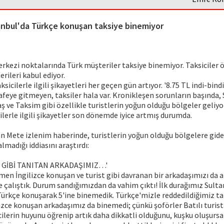
anbul'da Türkçe konuşan taksiye binemiyor
rkezi noktalarında Türk müşteriler taksiye binemiyor. Taksiciler 
rileri kabul ediyor.
ksicilerle ilgili şikayetleri her geçen gün artıyor. '8.75 TL indi-bi
feye gitmeyen, taksiler hala var. Kronikleşen sorunların başında
 ve Taksim gibi özellikle turistlerin yoğun olduğu bölgeler geliyor
ilerle ilgili şikayetler son dönemde iyice artmış durumda.
 Mete izlenim haberinde, turistlerin yoğun olduğu bölgelere gider
lmadığı iddiasını araştırdı:
T GİBİ TANITAN ARKADAŞIMIZ…'
n İngilizce konuşan ve turist gibi davranan bir arkadaşımızı da al
e çalıştık. Durum sandığımızdan da vahim çıktı! İlk durağımız Sul
Türkçe konuşarak 5'ine binemedik. Türkçe'mizle reddedildiğimiz ta
zce konuşan arkadaşımız da binemedi; çünkü şoförler Batılı turist
cilerin huyunu öğrenip artık daha dikkatli olduğunu, kuşku oluşurs