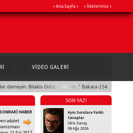
«
Ana Sayfa
» «
İlkelerimiz
»
Rİ
VİDEO GALERİ
üler demeyin. Bilakis Onlar diridirler..." Bakara-154
SON YAZI
SONRAKİ HABER
Aynı Sorulara Farklı
Cevaplar
en adalet
İdris Savaş
anizması
06 Ağu 2026
gar, 11 Eyl 2017