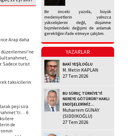
Bir önceki yazıda, büyük
medeniyetlerin yalnızca
yükselişlerini değil, düşünme
biçimlerindeki değişimi de anlamak
gerektiğini ifade etmeye çalıştım.
önce Arap daha
YAZARLAR
ndi düzenlemesi'ne
, Sultanahmet,
. Sadece turist
BAKİ YEŞİLOĞLU
M. Metin KAPLAN
27 Tem 2026
ek taksicilerin
BU SÜREÇ TÜRKİYE’Yİ
NEREYE GÖTÜRÜR? HAKLI
ENDİŞELERİMİZ...
arak peşi sıra
Muharrem GÜNAY
tanahmet'ti… 6
(SIDDIKOĞLU)
ksilere
27 Tem 2026
lerin de
a sorun