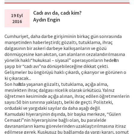
Cadı avı da, cadı kim?
19 Eyl
Aydın Engin
2016
Cumhuriyet, daha darbe girişiminin birkaç gün sonrasında
manşetinden haberleştirdi; gözaltı, tutuklama, ihraç
dalgasının bir askeri darbeye kalkışanların ve gözü
dönmüşçesine kan akıtan, can alanların cezalandırılmasına
yönelik haklı“hukuksal – siyasal” operasyonların hedeften
şaşıp bir “cadı avı”na dönüşebileceğine dikkat çekti.
Gelişmeler bu öngörüyü haklı çıkardı, çıkarıyor ve görünen o
ki çıkaracak...
Son haftada yaşanan gözaltı, tutuklama, açığa alma,
meslekten ihraç dalgası nicelik olarak ürkütücü. Yalnız
öğretmen kesiminde açığa alınan, ihraç edilen öğretmenlerin
sayısı 50 bin sınırına yaklaştı, belki de geçti. Polisteki,
ordudaki ve yargıdaki sayılar da daha aşağı değil.
Kamudaki hiyerarşinin dışında, bir başka merkeze, “Gülen
Cemaati”nin hiyerarşisine bağlı olan, bu paralelde
davrananların kamu görevlerinden uzaklaştırılmasına itiraz
edilmese gerek. Kuşkusuz bu bağlamda da yargı kararı, somut