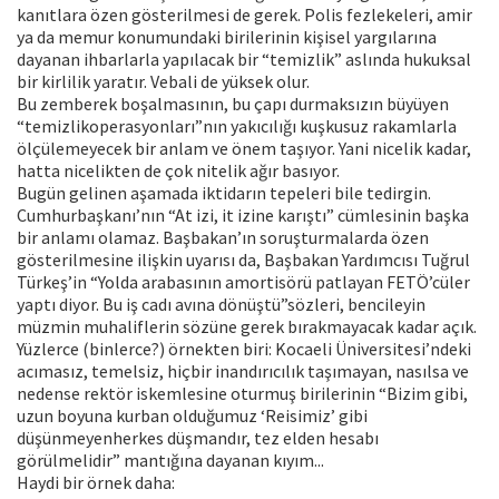
kanıtlara özen gösterilmesi de gerek. Polis fezlekeleri, amir
ya da memur konumundaki birilerinin kişisel yargılarına
dayanan ihbarlarla yapılacak bir “temizlik” aslında hukuksal
bir kirlilik yaratır. Vebali de yüksek olur.
Bu zemberek boşalmasının, bu çapı durmaksızın büyüyen
“temizlikoperasyonları”nın yakıcılığı kuşkusuz rakamlarla
ölçülemeyecek bir anlam ve önem taşıyor. Yani nicelik kadar,
hatta nicelikten de çok nitelik ağır basıyor.
Bugün gelinen aşamada iktidarın tepeleri bile tedirgin.
Cumhurbaşkanı’nın “At izi, it izine karıştı” cümlesinin başka
bir anlamı olamaz. Başbakan’ın soruşturmalarda özen
gösterilmesine ilişkin uyarısı da, Başbakan Yardımcısı Tuğrul
Türkeş’in “Yolda arabasının amortisörü patlayan FETÖ’cüler
yaptı diyor. Bu iş cadı avına dönüştü”sözleri, bencileyin
müzmin muhaliflerin sözüne gerek bırakmayacak kadar açık.
Yüzlerce (binlerce?) örnekten biri: Kocaeli Üniversitesi’ndeki
acımasız, temelsiz, hiçbir inandırıcılık taşımayan, nasılsa ve
nedense rektör iskemlesine oturmuş birilerinin “Bizim gibi,
uzun boyuna kurban olduğumuz ‘Reisimiz’ gibi
düşünmeyenherkes düşmandır, tez elden hesabı
görülmelidir” mantığına dayanan kıyım...
Haydi bir örnek daha: