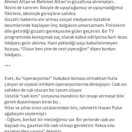
Ahmet Altan ve Mehmet Altan’ın gözaltına alınmaları...
İkisini de tanırım. İkisiyle de uyuştuğumuz ve uyuşmadığımız
fikirlere, ideolojik görüşlere sahibiz.
Gözaltı haberini alır almaz sosyal medyanın bataklık
kesimlerinde başlayan linç dalgasını umursamam. Polislerin
dile getirdiği gözaltı gerekçesine güler geçerim. Bir TV
programında konuşmak suç olarak kabul ediliyorsa kurt-kuzu
hikâyesi gelir aklıma. Hani yüklediği suçu kabullenmeyen
kuzuya, “Olsun ben yine de seni yiyeceğim” diyen kurdun
hikâyesi...
***
Evet, bu “operasyonlar” hukukun konusu olmaktan hızla
çıkıyor ve siyasal intikam operasyonlarına dönüşüyor. Cadı avı
sahiden de cuk oturan bir tanım oluyor.
Üstelik “cadı kim” sorusuna inandırıcı bir cevap vermeye bile
gerek duyulmayan birav bu...
Yıllar ve yıllar önce ustalarımdan biri, rahmetli Hasan Pulur
ağabeyim söylemişti:
- Oğlum, berbat bir mesleğimiz var. Bir yerlerde cadı avı
başladı mı, gazetecilik cadı olmayı gerektirir. Yoksa onu
gazeteciden sayma” demişti.