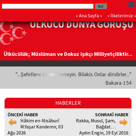
«
Ana Sayfa
» «
İlkelerimiz
»
ÜLKÜCÜ DÜNYA GÖRÜŞÜ
Ülkücülük; Müslüman ve Dokuz Işıkçı Milliyetçiliktir...
"...Şehitlere ölüler demeyin. Bilakis Onlar diridirler..."
Bakara-154
HABERLER
ÖNCEKİ HABER
SONRAKİ HABER
Hâkim en-Nisâburî
Rakka, Musul, Şam,
M.Yaşar Kandemir, 03
Bağdat…
Ağu 2026
Aydın Engin, 19 Eyl 2016