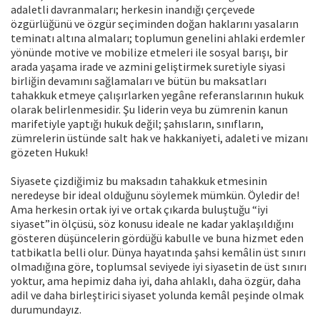
adaletli davranmaları; herkesin inandığı çerçevede
özgürlüğünü ve özgür seçiminden doğan haklarını yasaların
teminatı altına almaları; toplumun genelini ahlaki erdemler
yönünde motive ve mobilize etmeleri ile sosyal barışı, bir
arada yaşama irade ve azmini geliştirmek suretiyle siyasi
birliğin devamını sağlamaları ve bütün bu maksatları
tahakkuk etmeye çalışırlarken yegâne referanslarının hukuk
olarak belirlenmesidir. Şu liderin veya bu zümrenin kanun
marifetiyle yaptığı hukuk değil; şahısların, sınıfların,
zümrelerin üstünde salt hak ve hakkaniyeti, adaleti ve mizanı
gözeten Hukuk!
Siyasete çizdiğimiz bu maksadın tahakkuk etmesinin
neredeyse bir ideal olduğunu söylemek mümkün. Öyledir de!
Ama herkesin ortak iyi ve ortak çıkarda buluştuğu “iyi
siyaset”in ölçüsü, söz konusu ideale ne kadar yaklaşıldığını
gösteren düşüncelerin gördüğü kabulle ve buna hizmet eden
tatbikatla belli olur. Dünya hayatında şahsi kemâlin üst sınırı
olmadığına göre, toplumsal seviyede iyi siyasetin de üst sınırı
yoktur, ama hepimiz daha iyi, daha ahlaklı, daha özgür, daha
adil ve daha birleştirici siyaset yolunda kemâl peşinde olmak
durumundayız.