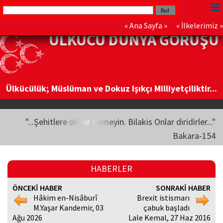
«
Ana Sayfa
» «
İlkelerimiz
»
ÜLKÜCÜ DÜNYA GÖRÜŞÜ
Ülkücülük; Müslüman ve Dokuz Işıkçı Milliyetçiliktir...
"...Şehitlere ölüler demeyin. Bilakis Onlar diridirler..."
Bakara-154
HABERLER
ÖNCEKİ HABER
SONRAKİ HABER
Hâkim en-Nisâburî
Brexit istismarı
M.Yaşar Kandemir, 03
çabuk başladı
Ağu 2026
Lale Kemal, 27 Haz 2016