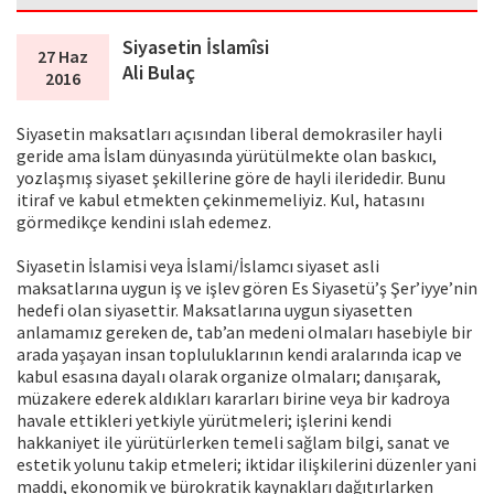
Siyasetin İslamîsi
27 Haz
Ali Bulaç
2016
Siyasetin maksatları açısından liberal demokrasiler hayli
geride ama İslam dünyasında yürütülmekte olan baskıcı,
yozlaşmış siyaset şekillerine göre de hayli ileridedir. Bunu
itiraf ve kabul etmekten çekinmemeliyiz. Kul, hatasını
görmedikçe kendini ıslah edemez.
Siyasetin İslamisi veya İslami/İslamcı siyaset asli
maksatlarına uygun iş ve işlev gören Es Siyasetü’ş Şer’iyye’nin
hedefi olan siyasettir. Maksatlarına uygun siyasetten
anlamamız gereken de, tab’an medeni olmaları hasebiyle bir
arada yaşayan insan topluluklarının kendi aralarında icap ve
kabul esasına dayalı olarak organize olmaları; danışarak,
müzakere ederek aldıkları kararları birine veya bir kadroya
havale ettikleri yetkiyle yürütmeleri; işlerini kendi
hakkaniyet ile yürütürlerken temeli sağlam bilgi, sanat ve
estetik yolunu takip etmeleri; iktidar ilişkilerini düzenler yani
maddi, ekonomik ve bürokratik kaynakları dağıtırlarken