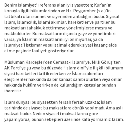
Benim İslamiyet’i referans alan iyi siyasetten; Kur’an’ın
konuyla ilgili hükümlerinden ve Hz. Peygamber (s.a.)’in
tatbikatı olan sünnet ve siyerinden anladığım budur. Siyasal
İslam, İslamcılık, İslami akımlar, hareketler ve partiler bu
maksatları tahakkuk ettirmeye yönelmişlerse meşru ve
makbuldürler. Bu maksatların dışında gaye ve yönelimleri
varsa, ya İslam’ın maksatlarını iyi bilmiyorlar, ya da
İslamiyet’i istismar ve suiistimal ederek siyasi kazanç elde
etme peşinde faaliyet gösteriyorlar.
Müslüman Kardeşler’den Cemaat-i İslami’ye, Milli Görüş’ten
AK Parti’ye şu veya bu düzeyde “İslam dini”yle ilişkili bilumum
siyasi hareketleri kritik ederken ve İslamcı akımları
eleştirenler hakkında da bir kanaat sahibi olurken veya onlar
hakkında hüküm verirken de kullandığım kıstaslar bundan
ibarettir.
İslam dünyası bu siyasetten fersah fersah uzakta; İslam
tarihinde de siyaset bu maksatlara dönük yapılmadı. Ama asli
maksat budur. Neden siyaseti maksatlarına göre
yapamıyoruz, bunun sebepleri üzerinde kafa yormamız lazım.