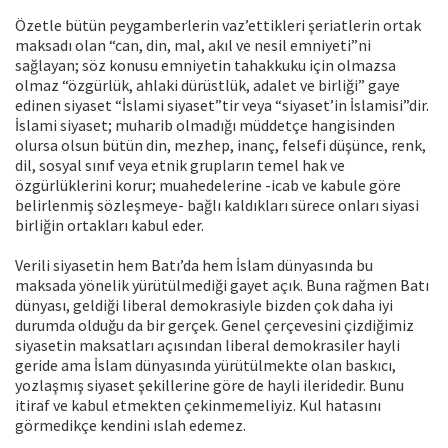
Özetle bütün peygamberlerin vaz’ettikleri şeriatlerin ortak
maksadı olan “can, din, mal, akıl ve nesil emniyeti”ni
sağlayan; söz konusu emniyetin tahakkuku için olmazsa
olmaz “özgürlük, ahlaki dürüstlük, adalet ve birliği” gaye
edinen siyaset “İslami siyaset”tir veya “siyaset’in İslamisi”dir.
İslami siyaset; muharib olmadığı müddetçe hangisinden
olursa olsun bütün din, mezhep, inanç, felsefi düşünce, renk,
dil, sosyal sınıf veya etnik grupların temel hak ve
özgürlüklerini korur; muahedelerine -icab ve kabule göre
belirlenmiş sözleşmeye- bağlı kaldıkları sürece onları siyasi
birliğin ortakları kabul eder.
Verili siyasetin hem Batı’da hem İslam dünyasında bu
maksada yönelik yürütülmediği gayet açık. Buna rağmen Batı
dünyası, geldiği liberal demokrasiyle bizden çok daha iyi
durumda olduğu da bir gerçek. Genel çerçevesini çizdiğimiz
siyasetin maksatları açısından liberal demokrasiler hayli
geride ama İslam dünyasında yürütülmekte olan baskıcı,
yozlaşmış siyaset şekillerine göre de hayli ileridedir. Bunu
itiraf ve kabul etmekten çekinmemeliyiz. Kul hatasını
görmedikçe kendini ıslah edemez.