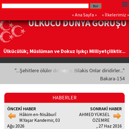
«
Ana Sayfa
» «
İlkelerimiz
»
ÜLKÜCÜ DÜNYA GÖRÜŞÜ
Ülkücülük; Müslüman ve Dokuz Işıkçı Milliyetçiliktir...
"...Şehitlere ölüler demeyin. Bilakis Onlar diridirler..."
Bakara-154
HABERLER
ÖNCEKİ HABER
SONRAKİ HABER
Hâkim en-Nisâburî
AHMED YÜKSEL
M.Yaşar Kandemir, 03
ÖZEMRE
Ağu 2026
, 27 Haz 2016