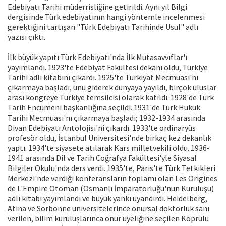
Edebiyatı Tarihi müderrisliğine getirildi. Aynı yıl Bilgi
dergisinde Türk edebiyatının hangi yöntemle incelenmesi
gerektiğini tartışan "Türk Edebiyatı Tarihinde Usul" adlı
yazısı çıktı.
İlk büyük yapıtı Türk Edebiyatı'nda İlk Mutasavvıflar'ı
yayımlandı. 1923'te Edebiyat Fakültesi dekanı oldu, Türkiye
Tarihi adlı kitabını çıkardı. 1925'te Türkiyat Mecmuası'nı
çıkarmaya başladı, ünü giderek dünyaya yayıldı, birçok uluslar
arası kongreye Türkiye temsilcisi olarak katıldı. 1928'de Türk
Tarih Encümeni başkanlığına seçildi. 1931'de Türk Hukuk
Tarihi Mecmuası'nı çıkarmaya başladı; 1932-1934 arasında
Divan Edebiyatı Antolojisi'ni çıkardı. 1933'te ordinaryüs
profesör oldu, İstanbul Üniversitesi'nde birkaç kez dekanlık
yaptı. 1934'te siyasete atılarak Kars milletvekili oldu. 1936-
1941 arasında Dil ve Tarih Coğrafya Fakültesi'yle Siyasal
Bilgiler Okulu'nda ders verdi. 1935'te, Paris'te Türk Tetkikleri
Merkezi'nde verdiği konferansların toplamı olan Les Origines
de L'Empire Otoman (Osmanlı İmparatorluğu'nun Kuruluşu)
adlı kitabı yayımlandı ve büyük yankı uyandırdı. Heidelberg,
Atina ve Sorbonne üniversitelerince onursal doktorluk sanı
verilen, bilim kuruluşlarınca onur üyeliğine seçilen Köprülü