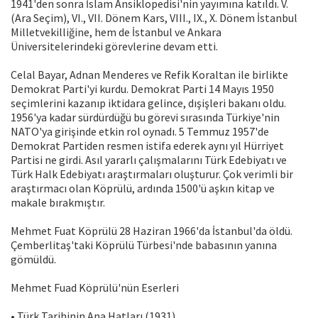
1941'den sonra İslam Ansiklopedisi'nin yayımına katıldı. V.
(Ara Seçim), VI., VII. Dönem Kars, VIII., IX., X. Dönem İstanbul
Milletvekilliğine, hem de İstanbul ve Ankara
Üniversitelerindeki görevlerine devam etti.
Celal Bayar, Adnan Menderes ve Refik Koraltan ile birlikte
Demokrat Parti'yi kurdu. Demokrat Parti 14 Mayıs 1950
seçimlerini kazanıp iktidara gelince, dışişleri bakanı oldu.
1956'ya kadar sürdürdüğü bu görevi sırasında Türkiye'nin
NATO'ya girişinde etkin rol oynadı. 5 Temmuz 1957'de
Demokrat Partiden resmen istifa ederek aynı yıl Hürriyet
Partisi ne girdi. Asıl yararlı çalışmalarını Türk Edebiyatı ve
Türk Halk Edebiyatı araştırmaları oluşturur. Çok verimli bir
araştırmacı olan Köprülü, ardında 1500'ü aşkın kitap ve
makale bırakmıştır.
Mehmet Fuat Köprülü 28 Haziran 1966'da İstanbul'da öldü.
Çemberlitaş'taki Köprülü Türbesi'nde babasının yanına
gömüldü.
Mehmet Fuad Köprülü'nün Eserleri
• Türk Tarihinin Ana Hatları (1931)