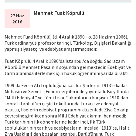
Mehmet Fuat Köprülü
27 Haz
2016
Mehmet Fuad Köprülü, (d. 4 Aralık 1890 - ö. 28 Haziran 1966),
Türk ordinaryüs profesör tarihçi, Türkolog, Dışişleri Bakanlığı
yapmış siyasetçi ve edebiyat araştırmacısıdır.
Fuat Köprülü 4 Aralık 1890'da İstanbul'da doğdu. Sadrazam
Köprülü Mehmet Paşa'nın soyundan gelmektedir. Edebiyat ve
tarih alanında ilerlemek için hukuk öğrenimini yarıda bıraktı.
1909'da Fecr-i Ati topluluğuna katıldı. Şiirlerini 1913'e kadar
Mehasin ve Servet-i Fünun dergilerinde yayımladı. Bu yıllarda
"Milli Edebiyat" ve "Yeni Lisan" akımlarına karşıydı. 1910'dan
sonra İstanbul'un çeşitli okullarında Türkçe ve edebiyat
okuttu, liselerin edebiyat programını düzenledi. Ziya Gökalp
çevresine girdikten sonra Milli Edebiyat akımını benimsedi;
Türk tarihinin ilk dönemlerine kadar indi, ilk Türk
topluluklarının tarih ve edebiyatlarını inceledi. 1913'te, Halit
Ziya Uşaklıgil'den boşalan İstanbul Darülfünunu Türk