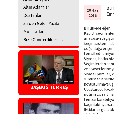
Altın Adamlar
Bu 
20 Haz
Emr
Destanlar
2016
Sizden Gelen Yazılar
Bir ülkede eğer:
Mülakatlar
Kayıtlı seçmenleri
anayasayı değiştir
Bize Gönderdikleriniz
Seçim sistemindek
çoğunluğa erişen 
temsil edilemiyor
Siyaset, halka hi
Seçimlerden sonra,
ve siyasetlerine y
Siyasal partiler,
olmuşsa ve seçile
kovuşturmaya uğr
BAŞBUĞ TÜRKEŞ
Uyuşturucu kaçakçı
polisin gözaltına
teması kurabiliyor
kaçırılabiliyorsa..
İktidarlar geneld