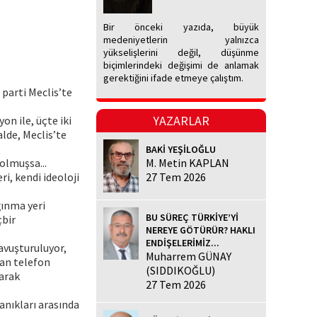
Bir önceki yazıda, büyük
medeniyetlerin yalnızca
yükselişlerini değil, düşünme
biçimlerindeki değişimi de anlamak
gerektiğini ifade etmeye çalıştım.
 parti Meclis’te
YAZARLAR
on ile, üçte iki
alde, Meclis’te
BAKİ YEŞİLOĞLU
olmuşsa...
M. Metin KAPLAN
ri, kendi ideoloji
27 Tem 2026
ğınma yeri
BU SÜREÇ TÜRKİYE’Yİ
çbir
NEREYE GÖTÜRÜR? HAKLI
ENDİŞELERİMİZ...
kavuşturuluyor,
Muharrem GÜNAY
dan telefon
(SIDDIKOĞLU)
larak
27 Tem 2026
sanıkları arasında