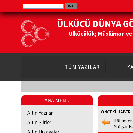
ÜLKÜCÜ DÜNYA G
Ülkücülük; Müslüman ve Do
TÜM YAZILAR
Y
ANA MENÜ
ÖNCEKİ HABER
Altın Yazılar
Hâkim en
Altın Şiirler
M.Yaşar K
Altın Hikayeler