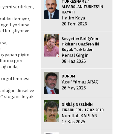
TÜRKEŞNAME /
 yemi verilirken,
ALPARSLAN TÜRKEŞ’İN
HAYATI
Halim Kaya
ımıldatılamıyor,
20 Tem 2026
ngelliyorlarsa...
etler işliyor ve
Sovyetler Birliği'nin
rsa,
Yıkılışını Öngören İki
...
Büyük Türk Lideri
daş yapan giyim-
Kemal Girgin
llarına göre
08 Haz 2026
n ağzında,
DURUM
en örgütlenmesi
Yusuf Yılmaz ARAÇ
26 May 2026
unluğun dinsel ve
r” sloganı ile yok
DİRİLİŞ NESLİNİN
FİRARÎLERİ - 17.02.2010
Nurullah KAPLAN
17 Kas 2025