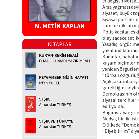
el değiştiriyorsa...
Arsa yağması devl
siyaset, büyük top
Siyasal partileri
M. METİN KAPLAN
tam bir diktatör g
Politikacılar, esk
olay sadece tetikç
KİTAPLAR
Yasadışı örgüt me
yakalandıklarında
KUR'AN-KERİM MEALİ
Kadınlar, babalar
ELMALILI HAMDİ YAZIR MEÂLİ
kuşam biçimlerin
yeniden örgütleme
“türban özgürlüğü
PEYGAMBERİMİZİN HAYATI
Açıkça Cumhuriyet
İrfan YÜCEL
gerektiğini söyle
Demokrasinin olm
9 IŞIK
siyasal tercihleri
Alparslan TÜRKEŞ
ediliyorsa...
Bağımsız yargı si
Medya, bir-iki ist
9 IŞIK VE TÜRKÝYE
O ülkede “Demokra
Alparslan TÜRKEŞ
“Diyebilirim” diy