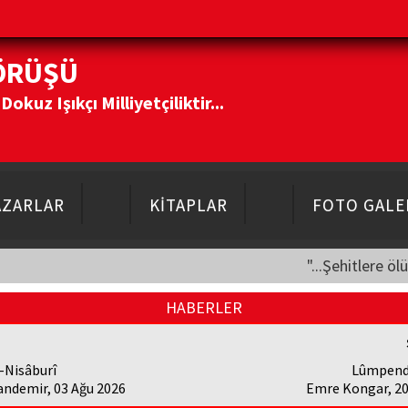
ÖRÜŞÜ
kuz Işıkçı Milliyetçiliktir...
AZARLAR
KİTAPLAR
FOTO GALE
"...Şehitlere öl
HABERLER
-Nisâburî
Lûmpend
andemir, 03 Ağu 2026
Emre Kongar, 20