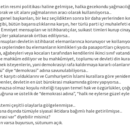
etin resmi politikası haline gelmişse, halka gecekondu yağmacılığı
rak ve sit alanı yağmalarının aracı olarak kullanılıyorsa...
n genel başkanları, bir kez seçildikten sonra bir daha yerlerinden k
ibi, bütün başarısızlıklarına karşın, her türlü parti içi muhalefeti e
i Emniyet mensupları ve istihbaratçılar, suikast timleri kurup cinay
iler yakalanarak örtbas ediliyorsa...
nsupları devletin istihbarat elemanlarınca korunuyor ve kollanıyo
 ceplerinden bu elemanların kimlikleri ya da pasaportları çıkıyorsa
ı, ağabeyleri veya kocaları tarafından kendilerini ikinci sınıf vatan
e mahkûm ediliyor ve bu mahkûmiyet, toplumu ve devleti din kura
k isteyenlerin, yani demokrasiyi rafa kaldırmaya kararlı olanları
” diye “demokrasi” adına savunulabiliyorsa...
 karşıtı olduklarını ve Cumhuriyetin İslami kurallara göre yenid
yenler, devletin en üst bürokrasi makamında görev yapıyorsa...
azsa olmaz koşulu niteliği taşıyan temel hak ve özgürlükler, çoğ
 uğruna ve üstelik de “demokrasi adına”, “halk ne eylerse güzel eyle
stemi çeşitli olaylarla gölgelenmişse...
isna dışında tümüyle siyasal iktidara bağımlı hale getirilmişse...
si var” diyebilir misiniz?
en varsa buyursun, sütunum açık.