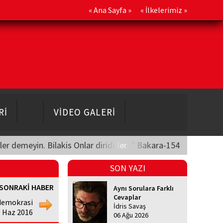
«
Ana Sayfa
» «
İlkelerimiz
»
Rİ
VİDEO GALERİ
üler demeyin. Bilakis Onlar diridirler..." Bakara-154
SON YAZI
SONRAKİ HABER
Aynı Sorulara Farklı
Cevaplar
emokrasi
İdris Savaş
 Haz 2016
06 Ağu 2026