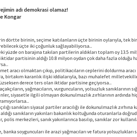
rejimin adı demokrasi olamaz!
e Kongar
n dörtte birinin, seçime katılanların üçte birinin oylarıyla, tek bir
ebilecek üçte iki çoğunluk sağlayabiliyorsa...
i yüzde on barajına takılan partilerin aldıkları toplam oy 13.5 mily
iktidar partisinin aldığı 10.8 milyon oydan çok daha fazla olduğu h
sa...
zmet aracı olmaktan çıkıp, politikacıların ceplerini doldurma aracı 
 birtakım karanlık ilişki iddialarıyla, bazı muhalefet milletvekille
üzseksen derece ters olan iktidar partisine geçiyorsa...
 kaçakçıların, yağmacıların, vurguncuların, yolsuzluk sanıklarının sı
nler, siyasetle ilgili olmayan dokunulmazlık zırhlarının ardında hi
amıyorlarsa...
lığı sanıkları siyasal partiler aracılığı ile dokunulmazlık zırhına 
 aldığı sanıkların yakınları bakanlık koltuğunda oturanlarla doğru
, polis merkezleri, sanık yakınlarınca basılıp, sanıklar zor kullanı
.
e, banka soyguncuları ile arazi yağmacıları ve fatura yolsuzlukları 