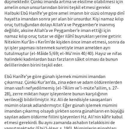
düşmektedir. Çünkü imanda artma ve eksilme olabilmesi için
amelin onun unsurlarından birini teşkil etmesi gerekir.
Halbuki Ebû Hanîfe’ye göre amel imanın bir cüzü olmayıp dinî
hayatta imandan sonra yer alan bir unsurdur. Kişi namaz kılıp
oruç tuttuğundan dolayı Allah’a ve Peygamber’e inanmış
değildir, aksine Allah’a ve Peygamber’e iman ettiği için
namaz kılıp oruç tutar ve diğer ilâhî buyrukları yerine getirir.
Nitekim Kur’ân-ı Kerîm’de kişiden önce iman etmesi, sonra da
iyi işler yapması istenmek suretiyle iman amelden ayrı
tutulmuştur (el-Mâide 5/69; el-Mü’min 40/40). Hayız ve nifas
halindeki kadınlardan bazı farzların sâkıt olması da bunun
delillerinden birini teşkil eder.
Ebû Hanîfe’ye göre günah işlemek mümini imandan
çıkarmaz. Çünkü Kur’an’da, zina eden ve adam öldürenlerden
iman vasfı nefyedilmemiş (el-?Âlim ve’l-müte?allim, s. 27-
28), zerre miktarı hayır işleyenlere bunun karşılığının
verileceği bildirilmiştir. Hz. Ali de kendisiyle savaşanları
mümin olarak adlandırmıştır. Eğer günah işlemek mümini
imandan çıkarmış olsaydı şirkten sonra günahların en büyüğü
sayılan adam öldürme fiilini işleyenleri Hz. Ali’nin kâfir kabul
etmesi gerekirdi. Bu aynı zamanda ashabın telakkisini de
yansıtmaktadır (Ebü’l-Hayr, s. 190). Müminlerin günahları