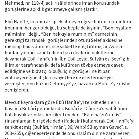
Mehmed, nr. 110/4) adlı risâlelerinde iman konusundaki
görüşlerine açıklık getirmeye çalışmışlardır.
Ebû Hanîfe, imanın artıp eksilmeyeceği ve bütün müminlerin
imanının benzer olduğu, bu sebeple de kişinin, “Ben inşallah
müminim” değil, “Ben hakkıyla müminim” demesinin
gerektiği tarzındaki görüşlerinden ötürü Selef akîdesine
mensup hadis âlimlerince şiddetle eleştirilmiştir. Ayrıca
bunlar, yalancı kabul edilen bazı râvilerin nakillerine
dayanarak Ebû Hanîfe’nin İbn Ebû Leylâ, Süfyân es-Sevrî gibi
âlimler tarafından iki defa küfürden tövbe etmeye davet
edildiğine ve bid‘atçı olduğu için görüşlerine itibar
edilmeyeceğine ilişkin rivayetlere de eserlerinde yer
vermişler, onu bazan Cehmiyye’ye, bazan da Mürcie’ye nisbet
etmişlerdir.
Mevcut kaynaklara göre Ebû Hanîfe’yi tenkit edenlerin
başında Buhârî gelmektedir. Buhârî el-Câmi?u’s-sahîh’inin
bab başlıklarında isim zikretmeden, “Kale ba‘zu’n-nâs”
(insanlardan biri şöyle dedi) ifadesini kullanarak Ebû Hanîfe’yi
tenkit etmiş (Buhârî, “Îmân”, 36; Vehbî Süleyman Gavecî, s.
203-265), diğer eserlerinde de onun İslâm dinine zarar veren