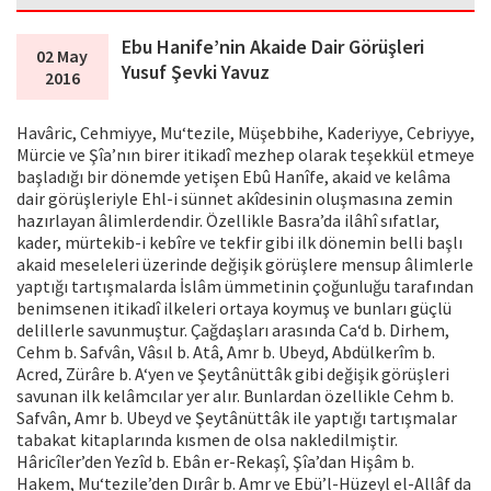
Ebu Hanife’nin Akaide Dair Görüşleri
02 May
Yusuf Şevki Yavuz
2016
Havâric, Cehmiyye, Mu‘tezile, Müşebbihe, Kaderiyye, Cebriyye,
Mürcie ve Şîa’nın birer itikadî mezhep olarak teşekkül etmeye
başladığı bir dönemde yetişen Ebû Hanîfe, akaid ve kelâma
dair görüşleriyle Ehl-i sünnet akîdesinin oluşmasına zemin
hazırlayan âlimlerdendir. Özellikle Basra’da ilâhî sıfatlar,
kader, mürtekib-i kebîre ve tekfir gibi ilk dönemin belli başlı
akaid meseleleri üzerinde değişik görüşlere mensup âlimlerle
yaptığı tartışmalarda İslâm ümmetinin çoğunluğu tarafından
benimsenen itikadî ilkeleri ortaya koymuş ve bunları güçlü
delillerle savunmuştur. Çağdaşları arasında Ca‘d b. Dirhem,
Cehm b. Safvân, Vâsıl b. Atâ, Amr b. Ubeyd, Abdülkerîm b.
Acred, Zürâre b. A‘yen ve Şeytânüttâk gibi değişik görüşleri
savunan ilk kelâmcılar yer alır. Bunlardan özellikle Cehm b.
Safvân, Amr b. Ubeyd ve Şeytânüttâk ile yaptığı tartışmalar
tabakat kitaplarında kısmen de olsa nakledilmiştir.
Hâricîler’den Yezîd b. Ebân er-Rekaşî, Şîa’dan Hişâm b.
Hakem, Mu‘tezile’den Dırâr b. Amr ve Ebü’l-Hüzeyl el-Allâf da