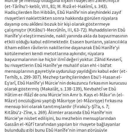
Mürcie’ye mensup olduğuna ilişkin rivayetleri zikretmiştir
(et-Târîhu’l-kebîr, VIII, 81; M. Rızâ el-Hakîmî, s. 343).
Hadisçilerden İbn Hibbân, Ebû Hanîfe’nin aleyhindeki zayıf
rivayetleri naklettikten sonra hakkında görülen rüyalara
dayanıp onu akîdesi bozuk bir kişi olarak göstermeye
çalışmıştır (Kitâbü’l-Mecrûhîn, III, 63-72). Muhaddislerin Ebû
Hanîfe’yi eleştirmesinde, nakil yanında akla da başvurmasının
etkili olduğu kabul edilmektedir. Esasen bunların, yalancılıkla
itham edilen râvilerin nakillerine dayanarak Ebû Hanîfe’yi
kötülemeleri kendi metotlarına aykırıdır, rüyalara
başvurmalarının ise hiçbir ilmî değeri yoktur. Zâhid Kevserî,
bu rivayetlerin Ebû Hanîfe’ye muhalif olan ehl-i bid‘at
mensuplarının gayretiyle uydurulup yayıldığını kabul eder (et-
Terhîb, s. 299-307). Mezhep tarihçilerinden Ebü’l-Hasan el-
Eş‘arî, Ebû Hanîfe’yi Mürcie’nin dokuzuncu fırkasının kurucusu
olarak göstermiş (Makalât, s. 138-139), Nevbahtî ve Ebû
Hâtim er-Râzî de onu Mürcie’nin Amr b. Kays el-Mâsır’ın (el-
Mâzır) öncülüğünü yaptığı Mâsıriyye (el-Mâzıriyye) fırkasına
mensup biri olarak tanıtmışlardır (Fıraku’ş-Şî?a, s. 7;
Kitâbü’z-Zîne, s. 269). Âlimler arasında Ebû Hanîfe’nin
Mürcie’ye nisbet edilişini, bu mezhebin mensuplarından
Gassân el-Kûfî tarafından yapılan bir rivayete bağlayanlar
bulunduğu gibi bunu Ebû Hanîfe’nin iman görüşüyle