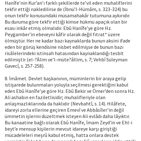
Hanîfe’nin Kur’an’ı farklı şekillerde te’vil eden muhaliflerini
tekfir ettiği nakledilirse de (İbnü’l-Hümâm, s. 323-324) bu
onun tekfir konusundaki müsamahakâr tutumuna aykırıdır.
Bu duruma göre tekfir ettiği kimse hükmü apaçık olan bir
esası inkâr etmiş olmalıdır. Ebû Hanîfe’ye göre Hz.
Peygamber’in ebeveyni kâfir olarak değil fıtrat* üzere
ölmüştür. Her ne kadar bazı kaynaklarda bunun aksini ifade
eden bir görüş kendisine nisbet edilmişse de bunun bazı
risâlelerindeki istinsah hatasından kaynaklandığı tesbit
edilmiştir (el-?Âlim ve’l-müte?âllim, s. 7; Vehbî Süleyman
Gavecî, s. 257-258).
8. İmâmet. Devlet başkanının, müminlerin bir araya gelip
istişarede bulunmaları yoluyla seçilmesi gerektiğini kabul
eden Ebû Hanîfe’ye göre Hz. Ebû Bekir ve Ömer’den sonra Hz.
Ali ashabın en faziletlisidir; muhalifleriyle olan
anlaşmazlıklarında da haklıdır (Nevbahtî, s. 14). Hilâfete,
idareyi zorla ellerine geçiren Emevî ve Abbâsîler’in değil
ümmetin işlerini düzeltmek isteyen Ali evlâdı daha lâyıktır.
Bu kanaatine bağlı olarak Ebû Hanîfe, İmam Zeyd’in ve Ehl-i
beyt’e mensup kişilerin mevcut idareye karşı giriştiği
mücadeleleri meşrû kabul etmiş, hatta onlara destek