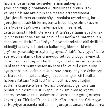
hadisler ve ashabın ileri gelenlerinin anlayışları
şekillendirdiği için yabancı kültürlerin tesirinden uzak
kalmıştır. İslâm akaidinin ana meseleleri etrafındaki
görüşleri âlimler arasında büyük yankılar uyandırmış, bu
görüşlerin büyük bir kısmı, başta Mâtürîdiyye olmak üzere
Selefiyye ve Eşa‘riyye âlimlerince benimsenerek
geliştirilmiştir. Mülhidlere karşı Allah’ın varlığını ispatlamak
için başvurulan ve esaslarına Kur’ân-ı Kerîm’de işaret edilen,
daha sonra “ihtirâ‘” ve “inâyet” diye adlandırılan aklî delilleri
bilindiği kadarıyla ilk defa o kullanmış, âlemin “lâ min
şey”‘den yaratıldığını söylemiş, ayrıca Allah’a “şey’iyyet” izâfe
ederek bir anlamda hâricî mevcudiyeti bulunduğuna yine ilk
defa o temas etmiştir. Ebû Hanîfe, zât-sıfat ayırımı yaparak
ilâhî sıfatları muhtemelen ilk defa zâtî ve fiilî kısımlarına
ayırıp hepsinin kadîm olduğunu savunmuş, böylece Cehmiyye
ve Mu‘tezile’nin sıfat anlayışını reddetmiştir. Bir taraftan
haberî sıfatlara “bilâ keyf” iman edilmesi gerektiğini
söylemek suretiyle Selef’e öncülük etmiş, diğer taraftan
bunların bir kısmını üstü kapalı, bir kısmını da açıkça te’vil
ederek teşbih ve ta‘tîl akîdesine alternatif bir görüş ortaya
koymuştur. Ebû Hanîfe, halku’l-Kur’ân konusunda Cehmiyye
ve Haşviyye arasında mûtedil bir görüşü savunarak daha sonra