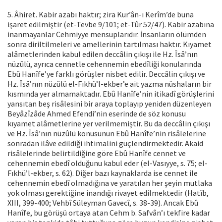
5. Âhiret. Kabir azabı haktır; zira Kur’ân-ı Kerîm’de buna
işaret edilmiştir (et-Tevbe 9/101; et-Tûr 52/47). Kabir azabına
inanmayanlar Cehmiyye mensuplarıdır. İnsanların ölümden
sonra diriltilmeleri ve amellerinin tartılması haktır. Kıyamet
alâmetlerinden kabul edilen deccâlin çıkışı ile Hz. Îsâ’nın
nüzûlü, ayrıca cennetle cehennemin ebedîliği konularında
Ebû Hanîfe’ye farklı görüşler nisbet edilir. Deccâlin çıkışı ve
Hz. Îsâ’nın nüzûlü el-Fıkhü’l-ekber’e ait yazma nüshaların bir
kısmında yer almamaktadır. Ebû Hanîfe’nin itikadî görüşlerini
yansıtan beş risâlesini bir araya toplayıp yeniden düzenleyen
Beyâzîzâde Ahmed Efendi’nin eserinde de söz konusu
kıyamet alâmetlerine yer verilmemiştir. Bu da deccâlin çıkışı
ve Hz. Îsâ’nın nüzûlü konusunun Ebû Hanîfe’nin risâlelerine
sonradan ilâve edildiği ihtimalini güçlendirmektedir. Akaid
risâlelerinde belirtildiğine göre Ebû Hanîfe cennet ve
cehennemin ebedî olduğunu kabul eder (el-Vasıyye, s. 75; el-
Fıkhü’l-ekber, s. 62). Diğer bazı kaynaklarda ise cennet ile
cehennemin ebedî olmadığına ve yaratılan her şeyin mutlaka
yok olması gerektiğine inandığı rivayet edilmektedir (Hatîb,
XIII, 399-400; Vehbî Süleyman Gavecî, s. 38-39). Ancak Ebû
Hanîfe, bu görüşü ortaya atan Cehm b. Safvân’ı tekfire kadar