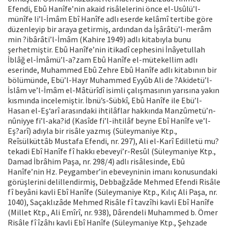
Efendi, Ebû Hanîfe’nin akaid risâlelerini önce el-Usûlü’l-
münîfe li’l-İmâm Ebî Hanîfe adlı eserde kelâmî tertibe göre
düzenleyip bir araya getirmiş, ardından da İşârâtü’l-merâm
min ?ibârâti’l-İmâm (Kahire 1949) adlı kitabıyla bunu
şerhetmiştir. Ebû Hanîfe’nin itikadî cephesini İnâyetullah
İblâğ el-İmâmü’l-a?zam Ebû Hanîfe el-mütekellim adlı
eserinde, Muhammed Ebû Zehre Ebû Hanîfe adlı kitabının bir
bölümünde, Ebü’l-Hayr Muhammed Eyyûb Ali de ?Akidetü’l-
İslâm ve’l-İmâm el-Mâtürîdî isimli çalışmasının yarısına yakın
kısmında incelemiştir. İbnü’s-Sübkî, Ebû Hanîfe ile Ebü’l-
Hasan el-Eş‘arî arasındaki ihtilâflar hakkında Manzûmetü’n-
nûniyye fi’l-aka?id (Kasîde fi’l-ihtilâf beyne Ebî Hanîfe ve’l-
Eş?arî) adıyla bir risâle yazmış (Süleymaniye Ktp.,
Reîsülküttâb Mustafa Efendi, nr. 297), Ali el-Karî Edilletü mu?
tekadi Ebî Hanîfe fî hakkı ebeveyi’r-Resûl (Süleymaniye Ktp.,
Damad İbrâhim Paşa, nr. 298/4) adlı risâlesinde, Ebû
Hanîfe’nin Hz. Peygamber’in ebeveyninin imanı konusundaki
görüşlerini delillendirmiş, Debbağzâde Mehmed Efendi Risâle
fî beyâni kavli Ebî Hanîfe (Süleymaniye Ktp., Kılıç Ali Paşa, nr.
1040), Saçaklızâde Mehmed Risâle fî tavzîhi kavli Ebî Hanîfe
(Millet Ktp., Ali Emîrî, nr. 938), Dârendeli Muhammed b. Ömer
Risâle fî îzâhı kavli Ebî Hanîfe (Süleymaniye Ktp., Şehzade