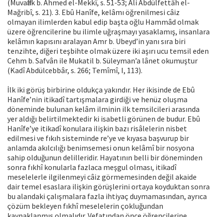
(Muvaffak b. Ahmed el-Mekkî, s. 51-53; Ali Abdülfettâh el-
Mağribî, s. 21). 3. Ebû Hanîfe, kelâmı öğrenilmesi câiz
olmayan ilimlerden kabul edip başta oğlu Hammâd olmak
üzere öğrencilerine bu ilimle uğraşmayı yasaklamış, insanlara
kelâmın kapısını aralayan Amr b. Ubeyd’in yanı sıra biri
tenzihte, diğeri teşbihte olmak üzere iki aşırı ucu temsil eden
Cehm b. Safvân ile Mukatil b. Süleyman’a lânet okumuştur
(Kadî Abdülcebbâr, s. 266; Temîmî, I, 113).
İlk iki görüş birbirine oldukça yakındır. Her ikisinde de Ebû
Hanîfe’nin itikadî tartışmalara girdiği ve henüz oluşma
döneminde bulunan kelâm ilminin ilk temsilcileri arasında
yer aldığı belirtilmektedir ki isabetli görünen de budur. Ebû
Hanîfe’ye itikadî konulara ilişkin bazı risâlelerin nisbet
edilmesi ve fıkıh sisteminde re’ye ve kıyasa başvurup bir
anlamda akılcılığı benimsemesi onun kelâmî bir nosyona
sahip olduğunun delilleridir. Hayatının belli bir döneminden
sonra fıkhî konularla fazlaca meşgul olması, itikadî
meselelerle ilgilenmeyi câiz görmemesinden değil akaide
dair temel esaslara ilişkin görüşlerini ortaya koyduktan sonra
bu alandaki çalışmalara fazla ihtiyaç duymamasından, ayrıca
çözüm bekleyen fıkhî meselelerin çokluğundan
kaynaklanmış olmalıdır. Vefatından önce öğrencilerine