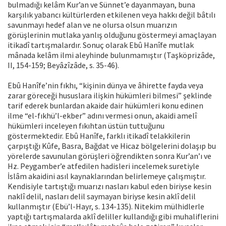
bulmadığı kelâm Kur’an ve Sünnet’e dayanmayan, buna
karşılık yabancı kültürlerden etkilenen veya hakkı değil bâtılı
savunmayı hedef alan ve ne olursa olsun muarızın
görüşlerinin mutlaka yanlış olduğunu göstermeyi amaçlayan
itikadî tartışmalardır. Sonuç olarak Ebû Hanîfe mutlak
mânada kelâm ilmi aleyhinde bulunmamıştır (Taşköprizâde,
II, 154-159; Beyâzîzâde, s. 35-46).
Ebû Hanîfe’nin fıkhı, “kişinin dünya ve âhirette fayda veya
zarar göreceği hususlara ilişkin hükümleri bilmesi” şeklinde
tarif ederek bunlardan akaide dair hükümleri konu edinen
ilme “el-fıkhü’l-ekber” adını vermesi onun, akaidi amelî
hükümleri inceleyen fıkıhtan üstün tuttuğunu
göstermektedir. Ebû Hanîfe, farklı itikadî telakkilerin
çarpıştığı Kûfe, Basra, Bağdat ve Hicaz bölgelerini dolaşıp bu
yörelerde savunulan görüşleri öğrendikten sonra Kur’an’ı ve
Hz. Peygamber’e atfedilen hadisleri incelemek suretiyle
İslâm akaidini asıl kaynaklarından belirlemeye çalışmıştır.
Kendisiyle tartıştığı muarızı nasları kabul eden biriyse kesin
naklî delil, nasları delil saymayan biriyse kesin aklî delil
kullanmıştır (Ebü’l-Hayr, s. 134-135). Nitekim mülhidlerle
yaptığı tartışmalarda aklî deliller kullandığı gibi muhaliflerini