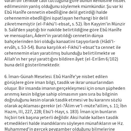
varan bir tenkide tâbi tuttuğuna göre bunun kendisine nisbet
edilmesinin yanlış olduğunu söylemek mümkündür. Şu var ki
Ebû Hanîfe cennetin ebedîliğine delil getirdiği halde
cehennemin ebedîliğini ispatlayan herhangi bir delil
zikretmemiştir (el-Fıkhü’l-ebsat, s. 52). İbn Kayyim’in Münzir
b. Saîd’den yaptığı bir nakilde belirtildiğine göre Ebû Hanîfe
ve mensupları, Âdem’in yaratıldığı cennetin dünya
bahçelerinden biri olduğu kanaatini taşıyorlardı (Hâdi’l-
ervâh, s. 53-54). Buna karşılık el-Fıkhü’l-ebsat’ta cennet ile
cehennemin elan yaratılmış bulunduğu belirtilmekte ve
Allah’ın her şeyi yarattığını bildiren âyet (el-En‘âm 6/102)
buna delil gösterilmektedir.
6. İman-Günah Meselesi. Ebû Hanîfe’ye nisbet edilen
görüşlere göre iman bilgi, tasdik ve ikrar unsurlarından
oluşur. Bir insanda imanın gerçekleşmesi için onun şüpheden
arınmış kesin bilgiye sahip olmasının yanı sıra bu bilginin
doğruluğunu kesin olarak tasdik etmesi ve bu kararını sözlü
olarak açıklaması gerekir (el-?Âlim ve’l-müte?allim, s. 11; İbn
Hazm, III, 227, 228; Ebü’l-Hayr, s. 183). İman için bunların
hiçbiri tek başına yeterli değildir. Aksi halde kalben tasdik
etmedikleri halde inandıklarını söyleyen münafıkların ve Hz.
Muhammed’in gerçek peygamber olduğunu bilmelerine