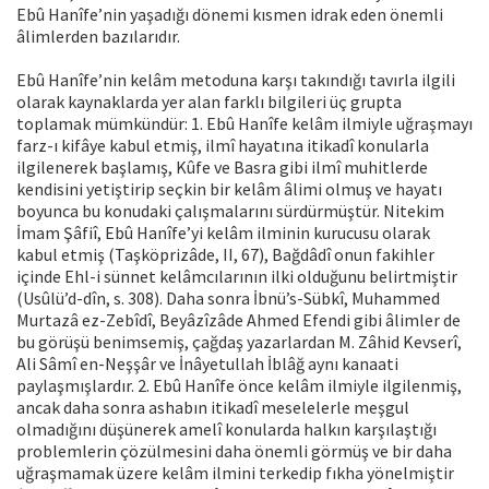
Ebû Hanîfe’nin yaşadığı dönemi kısmen idrak eden önemli
âlimlerden bazılarıdır.
Ebû Hanîfe’nin kelâm metoduna karşı takındığı tavırla ilgili
olarak kaynaklarda yer alan farklı bilgileri üç grupta
toplamak mümkündür: 1. Ebû Hanîfe kelâm ilmiyle uğraşmayı
farz-ı kifâye kabul etmiş, ilmî hayatına itikadî konularla
ilgilenerek başlamış, Kûfe ve Basra gibi ilmî muhitlerde
kendisini yetiştirip seçkin bir kelâm âlimi olmuş ve hayatı
boyunca bu konudaki çalışmalarını sürdürmüştür. Nitekim
İmam Şâfiî, Ebû Hanîfe’yi kelâm ilminin kurucusu olarak
kabul etmiş (Taşköprizâde, II, 67), Bağdâdî onun fakihler
içinde Ehl-i sünnet kelâmcılarının ilki olduğunu belirtmiştir
(Usûlü’d-dîn, s. 308). Daha sonra İbnü’s-Sübkî, Muhammed
Murtazâ ez-Zebîdî, Beyâzîzâde Ahmed Efendi gibi âlimler de
bu görüşü benimsemiş, çağdaş yazarlardan M. Zâhid Kevserî,
Ali Sâmî en-Neşşâr ve İnâyetullah İblâğ aynı kanaati
paylaşmışlardır. 2. Ebû Hanîfe önce kelâm ilmiyle ilgilenmiş,
ancak daha sonra ashabın itikadî meselelerle meşgul
olmadığını düşünerek amelî konularda halkın karşılaştığı
problemlerin çözülmesini daha önemli görmüş ve bir daha
uğraşmamak üzere kelâm ilmini terkedip fıkha yönelmiştir