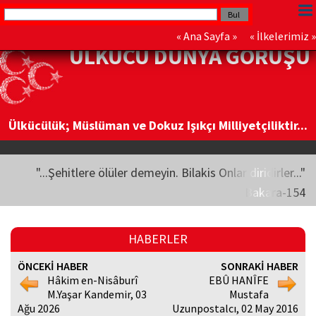
«
Ana Sayfa
» «
İlkelerimiz
»
ÜLKÜCÜ DÜNYA GÖRÜŞÜ
Ülkücülük; Müslüman ve Dokuz Işıkçı Milliyetçiliktir...
"...Şehitlere ölüler demeyin. Bilakis Onlar diridirler..."
Bakara-154
HABERLER
ÖNCEKİ HABER
SONRAKİ HABER
Hâkim en-Nisâburî
EBÛ HANÎFE
M.Yaşar Kandemir, 03
Mustafa
Ağu 2026
Uzunpostalcı, 02 May 2016