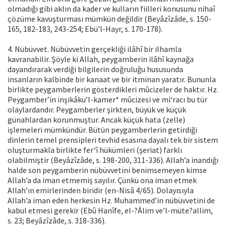
olmadığı gibi aklın da kader ve kulların fiilleri konusunu nihaî
çözüme kavuşturması mümkün değildir (Beyâzîzâde, s. 150-
165, 182-183, 243-254; Ebü’l-Hayr, s. 170-178).
4. Nübüvvet. Nübüvvetin gerçekliği ilâhî bir ilhamla
kavranabilir. Şöyle ki Allah, peygamberin ilâhî kaynağa
dayandırarak verdiği bilgilerin doğruluğu hususunda
insanların kalbinde bir kanaat ve bir itminan yaratır. Bununla
birlikte peygamberlerin gösterdikleri mûcizeler de haktır. Hz.
Peygamber’in inşikâku’l-kamer* mûcizesi ve mi‘racı bu tür
olaylardandır. Peygamberler şirkten, büyük ve küçük
günahlardan korunmuştur. Ancak küçük hata (zelle)
işlemeleri mümkündür. Bütün peygamberlerin getirdiği
dinlerin temel prensipleri tevhid esasına dayalı tek bir sistem
oluşturmakla birlikte fer‘î hükümleri (şeriat) farklı
olabilmiştir (Beyâzîzâde, s. 198-200, 311-336). Allah’a inandığı
halde son peygamberin nübüvvetini benimsemeyen kimse
Allah’a da iman etmemiş sayılır. Çünkü ona iman etmek
Allah’ın emirlerinden biridir (en-Nisâ 4/65). Dolayısıyla
Allah’a iman eden herkesin Hz. Muhammed’in nübüvvetini de
kabul etmesi gerekir (Ebû Hanîfe, el-?Âlim ve’l-müte?allim,
s. 23; Beyâzîzâde, s. 318-336).