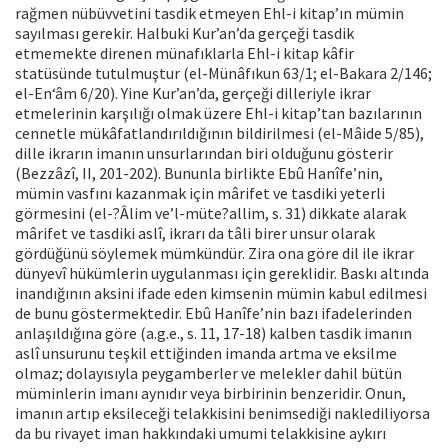
rağmen nübüvvetini tasdik etmeyen Ehl-i kitap’ın mümin
sayılması gerekir. Halbuki Kur’an’da gerçeği tasdik
etmemekte direnen münafıklarla Ehl-i kitap kâfir
statüsünde tutulmuştur (el-Münâfıkun 63/1; el-Bakara 2/146;
el-En‘âm 6/20). Yine Kur’an’da, gerçeği dilleriyle ikrar
etmelerinin karşılığı olmak üzere Ehl-i kitap’tan bazılarının
cennetle mükâfatlandırıldığının bildirilmesi (el-Mâide 5/85),
dille ikrarın imanın unsurlarından biri olduğunu gösterir
(Bezzâzî, II, 201-202). Bununla birlikte Ebû Hanîfe’nin,
mümin vasfını kazanmak için mârifet ve tasdiki yeterli
görmesini (el-?Âlim ve’l-müte?allim, s. 31) dikkate alarak
mârifet ve tasdiki aslî, ikrarı da tâli birer unsur olarak
gördüğünü söylemek mümkündür. Zira ona göre dil ile ikrar
dünyevî hükümlerin uygulanması için gereklidir. Baskı altında
inandığının aksini ifade eden kimsenin mümin kabul edilmesi
de bunu göstermektedir. Ebû Hanîfe’nin bazı ifadelerinden
anlaşıldığına göre (a.g.e., s. 11, 17-18) kalben tasdik imanın
aslî unsurunu teşkil ettiğinden imanda artma ve eksilme
olmaz; dolayısıyla peygamberler ve melekler dahil bütün
müminlerin imanı aynıdır veya birbirinin benzeridir. Onun,
imanın artıp eksileceği telakkisini benimsediği naklediliyorsa
da bu rivayet iman hakkındaki umumi telakkisine aykırı