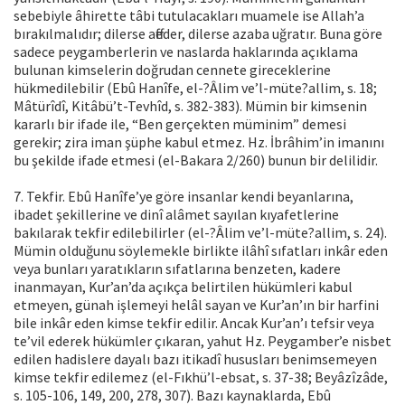
sebebiyle âhirette tâbi tutulacakları muamele ise Allah’a
bırakılmalıdır; dilerse affeder, dilerse azaba uğratır. Buna göre
sadece peygamberlerin ve naslarda haklarında açıklama
bulunan kimselerin doğrudan cennete gireceklerine
hükmedilebilir (Ebû Hanîfe, el-?Âlim ve’l-müte?allim, s. 18;
Mâtürîdî, Kitâbü’t-Tevhîd, s. 382-383). Mümin bir kimsenin
kararlı bir ifade ile, “Ben gerçekten müminim” demesi
gerekir; zira iman şüphe kabul etmez. Hz. İbrâhim’in imanını
bu şekilde ifade etmesi (el-Bakara 2/260) bunun bir delilidir.
7. Tekfir. Ebû Hanîfe’ye göre insanlar kendi beyanlarına,
ibadet şekillerine ve dinî alâmet sayılan kıyafetlerine
bakılarak tekfir edilebilirler (el-?Âlim ve’l-müte?allim, s. 24).
Mümin olduğunu söylemekle birlikte ilâhî sıfatları inkâr eden
veya bunları yaratıkların sıfatlarına benzeten, kadere
inanmayan, Kur’an’da açıkça belirtilen hükümleri kabul
etmeyen, günah işlemeyi helâl sayan ve Kur’an’ın bir harfini
bile inkâr eden kimse tekfir edilir. Ancak Kur’an’ı tefsir veya
te’vil ederek hükümler çıkaran, yahut Hz. Peygamber’e nisbet
edilen hadislere dayalı bazı itikadî hususları benimsemeyen
kimse tekfir edilemez (el-Fıkhü’l-ebsat, s. 37-38; Beyâzîzâde,
s. 105-106, 149, 200, 278, 307). Bazı kaynaklarda, Ebû