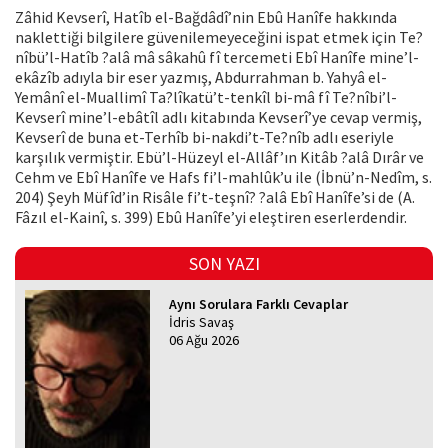
Zâhid Kevserî, Hatîb el-Bağdâdî’nin Ebû Hanîfe hakkında
naklettiği bilgilere güvenilemeyeceğini ispat etmek için Te?
nîbü’l-Hatîb ?alâ mâ sâkahû fî tercemeti Ebî Hanîfe mine’l-
ekâzîb adıyla bir eser yazmış, Abdurrahman b. Yahyâ el-
Yemânî el-Muallimî Ta?lîkatü’t-tenkîl bi-mâ fî Te?nîbi’l-
Kevserî mine’l-ebâtîl adlı kitabında Kevserî’ye cevap vermiş,
Kevserî de buna et-Terhîb bi-nakdi’t-Te?nîb adlı eseriyle
karşılık vermiştir. Ebü’l-Hüzeyl el-Allâf’ın Kitâb ?alâ Dırâr ve
Cehm ve Ebî Hanîfe ve Hafs fi’l-mahlûk’u ile (İbnü’n-Nedîm, s.
204) Şeyh Müfîd’in Risâle fi’t-teşnî? ?alâ Ebî Hanîfe’si de (A.
Fâzıl el-Kainî, s. 399) Ebû Hanîfe’yi eleştiren eserlerdendir.
SON YAZI
Aynı Sorulara Farklı Cevaplar
İdris Savaş
06 Ağu 2026