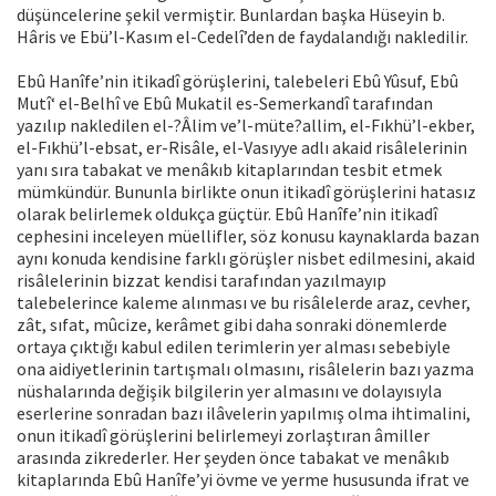
düşüncelerine şekil vermiştir. Bunlardan başka Hüseyin b.
Hâris ve Ebü’l-Kasım el-Cedelî’den de faydalandığı nakledilir.
Ebû Hanîfe’nin itikadî görüşlerini, talebeleri Ebû Yûsuf, Ebû
Mutî‘ el-Belhî ve Ebû Mukatil es-Semerkandî tarafından
yazılıp nakledilen el-?Âlim ve’l-müte?allim, el-Fıkhü’l-ekber,
el-Fıkhü’l-ebsat, er-Risâle, el-Vasıyye adlı akaid risâlelerinin
yanı sıra tabakat ve menâkıb kitaplarından tesbit etmek
mümkündür. Bununla birlikte onun itikadî görüşlerini hatasız
olarak belirlemek oldukça güçtür. Ebû Hanîfe’nin itikadî
cephesini inceleyen müellifler, söz konusu kaynaklarda bazan
aynı konuda kendisine farklı görüşler nisbet edilmesini, akaid
risâlelerinin bizzat kendisi tarafından yazılmayıp
talebelerince kaleme alınması ve bu risâlelerde araz, cevher,
zât, sıfat, mûcize, kerâmet gibi daha sonraki dönemlerde
ortaya çıktığı kabul edilen terimlerin yer alması sebebiyle
ona aidiyetlerinin tartışmalı olmasını, risâlelerin bazı yazma
nüshalarında değişik bilgilerin yer almasını ve dolayısıyla
eserlerine sonradan bazı ilâvelerin yapılmış olma ihtimalini,
onun itikadî görüşlerini belirlemeyi zorlaştıran âmiller
arasında zikrederler. Her şeyden önce tabakat ve menâkıb
kitaplarında Ebû Hanîfe’yi övme ve yerme hususunda ifrat ve