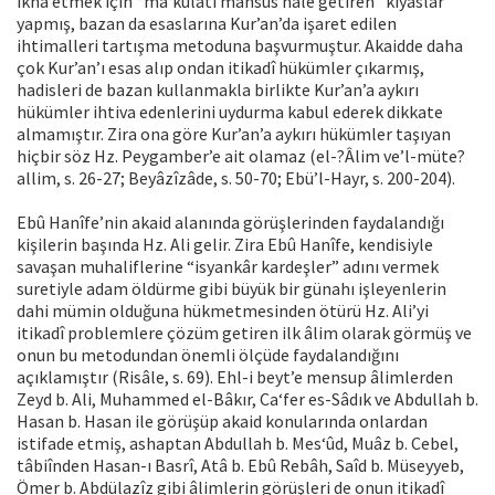
ikna etmek için “ma‘kulâtı mahsûs hale getiren” kıyaslar
yapmış, bazan da esaslarına Kur’an’da işaret edilen
ihtimalleri tartışma metoduna başvurmuştur. Akaidde daha
çok Kur’an’ı esas alıp ondan itikadî hükümler çıkarmış,
hadisleri de bazan kullanmakla birlikte Kur’an’a aykırı
hükümler ihtiva edenlerini uydurma kabul ederek dikkate
almamıştır. Zira ona göre Kur’an’a aykırı hükümler taşıyan
hiçbir söz Hz. Peygamber’e ait olamaz (el-?Âlim ve’l-müte?
allim, s. 26-27; Beyâzîzâde, s. 50-70; Ebü’l-Hayr, s. 200-204).
Ebû Hanîfe’nin akaid alanında görüşlerinden faydalandığı
kişilerin başında Hz. Ali gelir. Zira Ebû Hanîfe, kendisiyle
savaşan muhaliflerine “isyankâr kardeşler” adını vermek
suretiyle adam öldürme gibi büyük bir günahı işleyenlerin
dahi mümin olduğuna hükmetmesinden ötürü Hz. Ali’yi
itikadî problemlere çözüm getiren ilk âlim olarak görmüş ve
onun bu metodundan önemli ölçüde faydalandığını
açıklamıştır (Risâle, s. 69). Ehl-i beyt’e mensup âlimlerden
Zeyd b. Ali, Muhammed el-Bâkır, Ca‘fer es-Sâdık ve Abdullah b.
Hasan b. Hasan ile görüşüp akaid konularında onlardan
istifade etmiş, ashaptan Abdullah b. Mes‘ûd, Muâz b. Cebel,
tâbiînden Hasan-ı Basrî, Atâ b. Ebû Rebâh, Saîd b. Müseyyeb,
Ömer b. Abdülazîz gibi âlimlerin görüşleri de onun itikadî