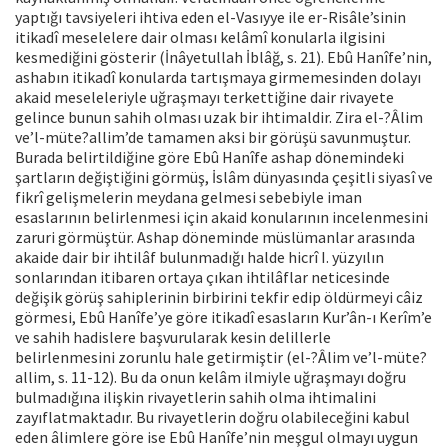
yaptığı tavsiyeleri ihtiva eden el-Vasıyye ile er-Risâle’sinin
itikadî meselelere dair olması kelâmî konularla ilgisini
kesmediğini gösterir (İnâyetullah İblâğ, s. 21). Ebû Hanîfe’nin,
ashabın itikadî konularda tartışmaya girmemesinden dolayı
akaid meseleleriyle uğraşmayı terkettiğine dair rivayete
gelince bunun sahih olması uzak bir ihtimaldir. Zira el-?Âlim
ve’l-müte?allim’de tamamen aksi bir görüşü savunmuştur.
Burada belirtildiğine göre Ebû Hanîfe ashap dönemindeki
şartların değiştiğini görmüş, İslâm dünyasında çeşitli siyasî ve
fikrî gelişmelerin meydana gelmesi sebebiyle iman
esaslarının belirlenmesi için akaid konularının incelenmesini
zaruri görmüştür. Ashap döneminde müslümanlar arasında
akaide dair bir ihtilâf bulunmadığı halde hicrî I. yüzyılın
sonlarından itibaren ortaya çıkan ihtilâflar neticesinde
değişik görüş sahiplerinin birbirini tekfir edip öldürmeyi câiz
görmesi, Ebû Hanîfe’ye göre itikadî esasların Kur’ân-ı Kerîm’e
ve sahih hadislere başvurularak kesin delillerle
belirlenmesini zorunlu hale getirmiştir (el-?Âlim ve’l-müte?
allim, s. 11-12). Bu da onun kelâm ilmiyle uğraşmayı doğru
bulmadığına ilişkin rivayetlerin sahih olma ihtimalini
zayıflatmaktadır. Bu rivayetlerin doğru olabileceğini kabul
eden âlimlere göre ise Ebû Hanîfe’nin meşgul olmayı uygun