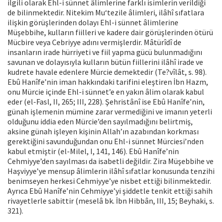
ilgili olarak Ehl-i sünnet âlimlerine farklı isimlerin verildiği
de bilinmektedir. Nitekim Mu‘tezile âlimleri, ilâhî sıfatlara
ilişkin görüşlerinden dolayı Ehl-i sünnet âlimlerine
Müşebbihe, kulların fiilleri ve kadere dair görüşlerinden ötürü
Mücbire veya Cebriyye adını vermişlerdir. Mâtürîdî de
insanların irade hürriyeti ve fiil yapma gücü bulunmadığını
savunan ve dolayısıyla kulların bütün fiillerini ilâhî irade ve
kudrete havale edenlere Mürcie demektedir (Te?vîlât, s. 98).
Ebû Hanîfe’nin iman hakkındaki tarifini eleştiren İbn Hazm,
onu Mürcie içinde Ehl-i sünnet’e en yakın âlim olarak kabul
eder (el-Fasl, II, 265; III, 228). Şehristânî ise Ebû Hanîfe’nin,
günah işlemenin mümine zarar vermediğini ve imanın yeterli
olduğunu iddia eden Mürcie’den sayılmadığını belirtmiş,
aksine günah işleyen kişinin Allah’ın azabından korkması
gerektiğini savunduğundan onu Ehl-i sünnet Mürciesi’nden
kabul etmiştir (el-Milel, I, 141, 146). Ebû Hanîfe’nin
Cehmiyye’den sayılması da isabetli değildir. Zira Müşebbihe ve
Haşviyye’ye mensup âlimlerin ilâhî sıfatlar konusunda tenzihi
benimseyen herkesi Cehmiyye’ye nisbet ettiği bilinmektedir.
Ayrıca Ebû Hanîfe’nin Cehmiyye’yi şiddetle tenkit ettiği sahih
rivayetlerle sabittir (meselâ bk. İbn Hibbân, III, 15; Beyhaki, s.
321).