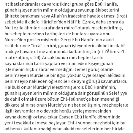
irtibatlandıranlar da vardır. İkinci gruba göre Ebû Hanîfe,
günah işleyenlerin mümin olduğunu savunup âkıbetlerini
âhirete bırakması veya Allah’ın iradesine havale etmesi (ircâ)
sebebiyle ilk defa Hâricîler’den Nâfi‘ b. Ezrak, daha sonra da
Mu‘tezile âlimleri tarafından mürciî olarak nitelendirilmiş,
bu sebeple mezhep tarihçileri de bunlara uyarak onu
Mürcie’den göstermişlerdir. Gerçi Ebû Hanîfe’nin akaid
risâlelerinde “ircâ” terimi, günah işleyenlerin âkıbetini ilâhî
iradeye havale etme anlamında kullanılmıştır (el-?Âlim ve’l-
müte?allim, s. 24). Ancak bunun mezhepler tarihi
kaynaklarında tarifi yapılan ve iman eden kişiye günah
işlemenin hiçbir zarar vermediğini temel görüş olarak
benimseyen Mürcie ile bir ilgisi yoktur. Öyle olsaydı akîdesini
benimseyip nakleden öğrencileri de aynı görüşü savunurlardı.
Halbuki onlar Mürcie’yi eleştirmişlerdir. Ebû Hanîfe’nin,
günah işleyenlerin mümin olduğuna dair görüşünün Selefiyye
de dahil olmak üzere bütün Ehl-i sünnet’çe benimsendiği
dikkate alınırsa onun Mürcie’ye nisbet edilişinin, mezheplerle
ilgili kavramların o devirde henüz yerleşmemesinden
kaynaklandığı ortaya çıkar. Esasen Ebû Hanîfe döneminde
yeni teşekkül etmeye başlayan Ehl-i sünnet mezhebi için bu
ad henüz kullanılmadığından akaid meselelerinin her biriyle