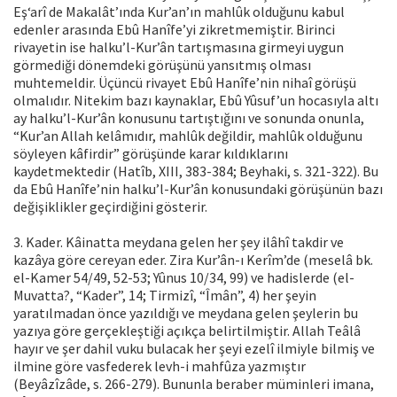
Eş‘arî de Makalât’ında Kur’an’ın mahlûk olduğunu kabul
edenler arasında Ebû Hanîfe’yi zikretmemiştir. Birinci
rivayetin ise halku’l-Kur’ân tartışmasına girmeyi uygun
görmediği dönemdeki görüşünü yansıtmış olması
muhtemeldir. Üçüncü rivayet Ebû Hanîfe’nin nihaî görüşü
olmalıdır. Nitekim bazı kaynaklar, Ebû Yûsuf’un hocasıyla altı
ay halku’l-Kur’ân konusunu tartıştığını ve sonunda onunla,
“Kur’an Allah kelâmıdır, mahlûk değildir, mahlûk olduğunu
söyleyen kâfirdir” görüşünde karar kıldıklarını
kaydetmektedir (Hatîb, XIII, 383-384; Beyhaki, s. 321-322). Bu
da Ebû Hanîfe’nin halku’l-Kur’ân konusundaki görüşünün bazı
değişiklikler geçirdiğini gösterir.
3. Kader. Kâinatta meydana gelen her şey ilâhî takdir ve
kazâya göre cereyan eder. Zira Kur’ân-ı Kerîm’de (meselâ bk.
el-Kamer 54/49, 52-53; Yûnus 10/34, 99) ve hadislerde (el-
Muvatta?, “Kader”, 14; Tirmizî, “Îmân”, 4) her şeyin
yaratılmadan önce yazıldığı ve meydana gelen şeylerin bu
yazıya göre gerçekleştiği açıkça belirtilmiştir. Allah Teâlâ
hayır ve şer dahil vuku bulacak her şeyi ezelî ilmiyle bilmiş ve
ilmine göre vasfederek levh-i mahfûza yazmıştır
(Beyâzîzâde, s. 266-279). Bununla beraber müminleri imana,