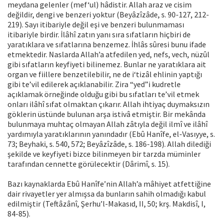
meydana gelenler (mef‘ul) hâdistir. Allah araz ve cisim
değildir, dengi ve benzeri yoktur (Beyâzîzâde, s. 90-127, 212-
219). Sayı itibariyle değil eşi ve benzeri bulunmaması
itibariyle birdir. İlâhî zatın yanı sıra sıfatların hiçbiri de
yaratıklara ve sıfatlarına benzemez. İhlâs sûresi bunu ifade
etmektedir. Naslarda Allah’a atfedilen yed, nefs, vech, nüzûl
gibi sıfatların keyfiyeti bilinemez. Bunlar ne yaratıklara ait
organ ve fiillere benzetilebilir, ne de i‘tizâl ehlinin yaptığı
gibi te’vil edilerek açıklanabilir. Zira “yed”i kudretle
açıklamak örneğinde olduğu gibi bu sıfatları te’vil etmek
onları ilâhî sıfat olmaktan çıkarır. Allah ihtiyaç duymaksızın
göklerin üstünde bulunan arşa istivâ etmiştir. Bir mekânda
bulunmaya muhtaç olmayan Allah zâtıyla değil ilmî ve ilâhî
yardımıyla yaratıklarının yanındadır (Ebû Hanîfe, el-Vasıyye, s.
73; Beyhaki, s. 540, 572; Beyâzîzâde, s. 186-198). Allah dilediği
şekilde ve keyfiyeti bizce bilinmeyen bir tarzda müminler
tarafından cennette görülecektir (Dârimî, s. 15).
Bazı kaynaklarda Ebû Hanîfe’nin Allah’a mâhiyet atfettiğine
dair rivayetler yer almışsa da bunların sahih olmadığı kabul
edilmiştir (Teftâzânî, Şerhu’l-Makasıd, II, 50; krş. Makdisî, I,
84-85).