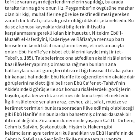
tefrite varan aşırı değerlendirmelerin yapıldığı, bu arada
taraftarlarına göre onun Hz. Peygamber’in övgüsüne mazhar
olan bir kişi, muhaliflerine göre ise tekfir edilmesi gereken
zararlı bir bid‘atçı olarak gösterildiği dikkati çekmektedir. Bu
da söz konusu kaynaklardaki bilgilerin ihtiyatla
karşılanmasını gerekli kılan bir husustur. Nitekim Ebü’l-
Muzaffer el-İsferâyînî, Kaderiyye ve Râfiza’ya mensup bazı
kimselerin kendi bâtıl inançlarını terviç etmek amacıyla
onları Ebû Hanîfe’ye nisbet ettiklerini kaydetmiştir (et-
Tebsîr, s. 185). Talebelerince ona atfedilen akaid risâlelerine
bazı ilâveler yapılmış olmasına rağmen bunların ana
hatlarıyla ona ait görüşleri ihtiva ettiği hususu ittifaka yakın
bir kanaat halindedir. Ebû Hanîfe ile öğrencilerinin akaide dair
görüşlerini naklettiğini belirten Ebû Ca‘fer et-Tahâvî’nin
Akide’sindeki görüşlerle söz konusu risâlelerdeki görüşlerin
büyük çapta benzerlik arzetmesi de bunu teyit etmektedir.
İlgili risâlelerde yer alan araz, cevher, zât, sıfat, mûcize ve
kerâmet terimleri bunlara sonradan ilâve edilmiş olabileceği
gibi Ebû Hanîfe’nin bunlardan bahsetmiş olması da uzak bir
ihtimal değildir. Zira onun döneminde yaşayan Ca‘d b. Dirhem,
Cehm b. Safvân, Şeytânüttâk, Hişâm b. Hakem gibi
kelâmcıların aynı terimleri kullandıkları ve Ebû Hanîfe’nin de
Cehm b. Safvân ve Şeytânüttâk ile münazaralar yaptığı