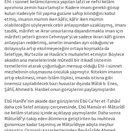
Ehl-i sünnet kelâmcılarınca yapılan lafzî ve nefsî kelâm
ayırımına zemin hazırlamıştır. Kadere imanı gerekli görüp
kulun iradesiyle fiil yapma gücüne sahip kılındığını kabul
etmiş, insanın mümin iken kâfir, kâfir iken mümin
olabileceğini söyleyerek cebir anlayışından uzaklaşmış, imanı
tasdik, mârifet ve ikrar unsurlarına dayandırmakla iman için
mârifeti yeterli gören Cehmiyye’yi ve sadece ikrarı kâfi gören
anlayışları reddetmiş, amelin imandan ayrı olduğunu ve
dolayısıyla artıp eksilmeyeceğini ortaya koymakla da
Selefiyye, Mu‘tezile ve Havâric’e muhalefet etmiştir. Böylece
akaidin ana meselelerinde mûtedil bir itikadî sistemin
temellerini atarak çoğunluğun mensup olduğu Ehl-i sünnet
mezhebinin oluşmasına öncülük yapmıştır. Nitekim imanın
artıp eksilmesi, iman-İslâm ilişkisi, imanda istisna gibi
önemsiz sayılabilecek bazı hususlar dışında Mâlik b. Enes,
Şâfiî, Ahmed b. Hanbel onun görüşlerini paylaşmışlardır.
Ebû Hanîfe’nin akaide dair görüşlerini Ebû Ca‘fer et-Tahâvî
daha çok Selef anlayışı çerçevesinde, Ebû Mansûr el-Mâtürîdî
ise kelâm statüsü içinde açıklayıp yaymışlardır. Daha sonra
Mâtürîdî’yi takip eden âlimlerce geliştirilen bu muhteva
günümüze kadar taşınmış ve Mâtürîdiyye adıyla meşhur
olmuştur. Osmanlı kazaskerlerinden Beyâzîzâde Ahmed