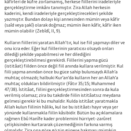
kâfirleri de küfre zorlamamış, herkese fiillerini iradeleriyle
gerçekleştirme imkânı tanımıştır. Zira Allah herkesin
kaderini, kendi iradeleriyle gerçekleştirecekleri şekilde
yazmıştır. Bundan dolayı kişi annesinden mümin veya kâfir
(saîd veya şakî) olarak doğmaz; mümin iken kâfir, kâfir iken
mümin olabilir (Zebîdî, II, 9).
Kulların fiillerini yaratan Allah’tır, kul ise fiil yapmayı diler ve
onu icra eder. Eğer kul fiillerinin yaratıcısı olsaydı onları
dilediği şekilde yapabilmesi ve her dilediğini
gerçekleştirebilmesi gerekirdi. Fiillerini yapma gücü
(istitâat) fiilden önce değil fiil anında kullara verilmiştir. Kul
fiili yapma anından önce bu güce sahip bulunsaydı Allah’a
muhtaç olmazdı; halbuki Kur’an’da kulların her an Allah’a
muhtaç oldukları bildirilmiştir (Fâtır 35/15; Muhammed
47/38). İstitâat, fiilini gerçekleştirmesinden sonra da kula
verilmiş olamaz; zira bu takdirde fiilin istitâatsız meydana
gelmesi gerekir ki bu muhaldir. Kulda istitâat yaratmakla
Allah kulun fiilinin hâlikı, kul ise bu istitâatı hayır veya şer
yönünde kullanmakla fiilin kâsibidir. Bütün bu açıklamalara
rağmen Ebû Hanîfe kader problemini hürriyet-zarûret
çelişkisinden kurtararak çözemediğinin farkına varmış
olmalıdır. Zira ona göre gözün güneşe bakması mümkün