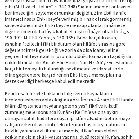
vermiştir. Fakat buna dayanarak bazı Şiî yazarların iddia ettiği
gibi (M. Rızâ el-Hakîmî, s. 347-348) Şîa’nın imâmet anlayışını
benimsediğini söylemek mümkün değildir. Zira Ebû Hanîfe
imâmeti nasla Ehl-i beyt’e verilmiş bir hak olarak görmemiş,
sadece döneminde Ehl-i beyt’e mensup olanları imâmete
diğerlerinden daha lâyık kabul etmiştir (İnâyetullah İblâğ, s.
190-191; M. Ebû Zehre, s. 160-165). Buna karşılık onun,
ashabın faziletini fiilî bir durum olan hilâfet sırasına göre
değerlendirmek gerektiği ve zorla da olsa idareyi eline
geçiren halifeye itaatin luzumlu olduğu kanaatini taşıdığı da
nakledilmektedir. Ancak Ebû Hanîfe’nin Hz. Ali’ye ve evlâdına
karşı bir temayülü bulunduğu sezilmekte ve idareyi zorla
eline geçirenlere karşı direnen Ehl-i beyt mensuplarına
destek verdiği herkesçe kabul edilmektedir.
Kendi risâleleriyle hakkında bilgi veren kaynakların
incelenmesinden anlaşıldığına göre İmâm-ı Âzam Ebû Hanîfe
İslâm dünyasında meydana gelen siyasî, fikrî ve itikadî
zümreleşmeler sonunda Kur’ân-ı Kerîm’e ve ona aykırı
olmayan sahih hadislere dayanıp İslâm akaidini belirlemeye
çalışan erken devir mütefekkirlerinin başında yer almıştır.
Naklin yanında aklı ihmal etmemiş, itikadî meseleleri
açıklamak için aklî kıyaslar yapmış, düşüncesini Kur’an, sahih