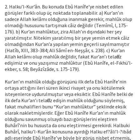
2. Halku’l-Kur’ân. Bu konuda Ebû Hanîfe’ye nisbet edilen
görüşler farklı olup üç noktada toplanabilir. a) Kur’an’ın
sadece Allah kelâmı olduğuna inanmak gerekir, mahlûk olup
olmadığı hususunu tartışmak câiz değildir (Temîmî, I, 175-
176). b) Kur’an mahlûktur, zira Allah’ın dışındaki her şey
yaratılmıştır. Nitekim yaratılmış bir şeye yemin etmek câiz
olmadığından Kur’an’a yapılan yemin geçerli sayılmamıştır
(Hatîb, XIII, 383-384; Ali Sâmî en-Neşşâr, s. 238). c) Kur’an
Allah kelâmı olup mahlûk değildir, fakat Kur’an’ı telaffuz
edişimiz ve onu yazışımız mahlûktur (Ebû Hanîfe, el-Fıkhü’l-
ekber, s. 58; Beyâzîzâde, s. 175-179).
Kur’an’ın mahlûk olduğu görüşünü ilk defa Ebû Hanîfe’nin
ortaya attığını ileri süren ikinci rivayet ya onu kötülemek
isteyenlerce uydurulmuştur veya eksiktir. Ebû Hanîfe belki de
ilk defa Kur’an’ı telaffuz edişin mahlûk olduğunu söylemiş,
fakat muhalifleri bunu “Kur’an mahlûktur” şeklinde eksik
olarak nakletmişlerdir. Eğer Ebû Hanîfe Kur’an’ın mahlûk
olduğunu savunmuş olsaydı bazı görüşlerini eleştiren
Buhârî’nin bu hususta da onu eleştirmesi gerekirdi. Halbuki
Buhârî, halku’l-Kur’ân konusuna ayırdığı Halku ef?âli’l-?ibâd
adlı eserinde Ebû Hanîfe’ye böyle bir görüş nisbet etmemiş,