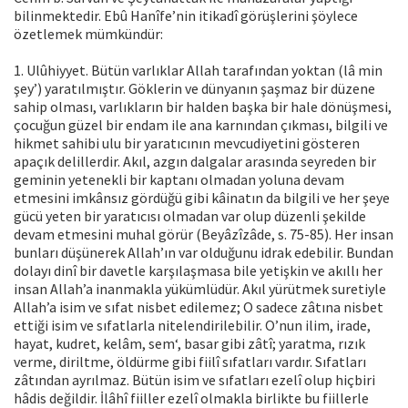
bilinmektedir. Ebû Hanîfe’nin itikadî görüşlerini şöylece
özetlemek mümkündür:
1. Ulûhiyyet. Bütün varlıklar Allah tarafından yoktan (lâ min
şey’) yaratılmıştır. Göklerin ve dünyanın şaşmaz bir düzene
sahip olması, varlıkların bir halden başka bir hale dönüşmesi,
çocuğun güzel bir endam ile ana karnından çıkması, bilgili ve
hikmet sahibi ulu bir yaratıcının mevcudiyetini gösteren
apaçık delillerdir. Akıl, azgın dalgalar arasında seyreden bir
geminin yetenekli bir kaptanı olmadan yoluna devam
etmesini imkânsız gördüğü gibi kâinatın da bilgili ve her şeye
gücü yeten bir yaratıcısı olmadan var olup düzenli şekilde
devam etmesini muhal görür (Beyâzîzâde, s. 75-85). Her insan
bunları düşünerek Allah’ın var olduğunu idrak edebilir. Bundan
dolayı dinî bir davetle karşılaşmasa bile yetişkin ve akıllı her
insan Allah’a inanmakla yükümlüdür. Akıl yürütmek suretiyle
Allah’a isim ve sıfat nisbet edilemez; O sadece zâtına nisbet
ettiği isim ve sıfatlarla nitelendirilebilir. O’nun ilim, irade,
hayat, kudret, kelâm, sem‘, basar gibi zâtî; yaratma, rızık
verme, diriltme, öldürme gibi fiilî sıfatları vardır. Sıfatları
zâtından ayrılmaz. Bütün isim ve sıfatları ezelî olup hiçbiri
hâdis değildir. İlâhî fiiller ezelî olmakla birlikte bu fiillerle