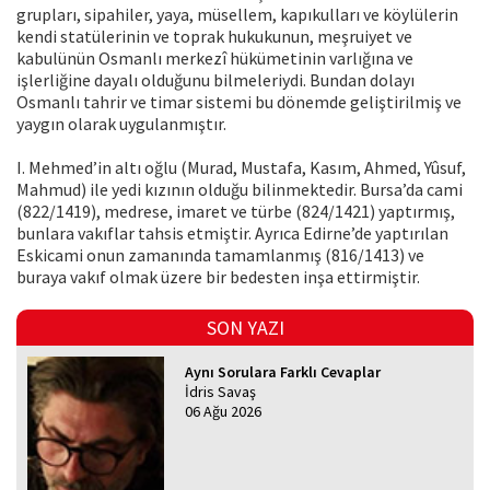
grupları, sipahiler, yaya, müsellem, kapıkulları ve köylülerin
kendi statülerinin ve toprak hukukunun, meşruiyet ve
kabulünün Osmanlı merkezî hükümetinin varlığına ve
işlerliğine dayalı olduğunu bilmeleriydi. Bundan dolayı
Osmanlı tahrir ve timar sistemi bu dönemde geliştirilmiş ve
yaygın olarak uygulanmıştır.
I. Mehmed’in altı oğlu (Murad, Mustafa, Kasım, Ahmed, Yûsuf,
Mahmud) ile yedi kızının olduğu bilinmektedir. Bursa’da cami
(822/1419), medrese, imaret ve türbe (824/1421) yaptırmış,
bunlara vakıflar tahsis etmiştir. Ayrıca Edirne’de yaptırılan
Eskicami onun zamanında tamamlanmış (816/1413) ve
buraya vakıf olmak üzere bir bedesten inşa ettirmiştir.
SON YAZI
Aynı Sorulara Farklı Cevaplar
İdris Savaş
06 Ağu 2026