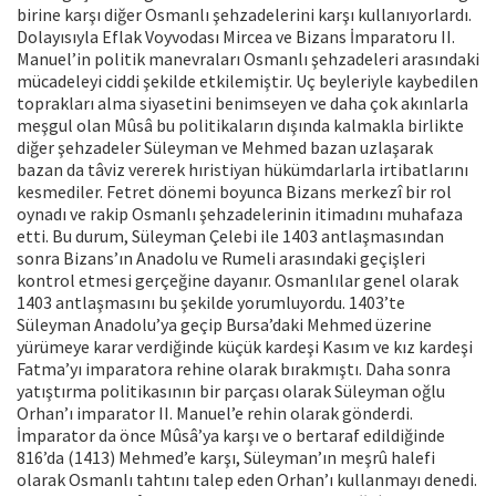
birine karşı diğer Osmanlı şehzadelerini karşı kullanıyorlardı.
Dolayısıyla Eflak Voyvodası Mircea ve Bizans İmparatoru II.
Manuel’in politik manevraları Osmanlı şehzadeleri arasındaki
mücadeleyi ciddi şekilde etkilemiştir. Uç beyleriyle kaybedilen
toprakları alma siyasetini benimseyen ve daha çok akınlarla
meşgul olan Mûsâ bu politikaların dışında kalmakla birlikte
diğer şehzadeler Süleyman ve Mehmed bazan uzlaşarak
bazan da tâviz vererek hıristiyan hükümdarlarla irtibatlarını
kesmediler. Fetret dönemi boyunca Bizans merkezî bir rol
oynadı ve rakip Osmanlı şehzadelerinin itimadını muhafaza
etti. Bu durum, Süleyman Çelebi ile 1403 antlaşmasından
sonra Bizans’ın Anadolu ve Rumeli arasındaki geçişleri
kontrol etmesi gerçeğine dayanır. Osmanlılar genel olarak
1403 antlaşmasını bu şekilde yorumluyordu. 1403’te
Süleyman Anadolu’ya geçip Bursa’daki Mehmed üzerine
yürümeye karar verdiğinde küçük kardeşi Kasım ve kız kardeşi
Fatma’yı imparatora rehine olarak bırakmıştı. Daha sonra
yatıştırma politikasının bir parçası olarak Süleyman oğlu
Orhan’ı imparator II. Manuel’e rehin olarak gönderdi.
İmparator da önce Mûsâ’ya karşı ve o bertaraf edildiğinde
816’da (1413) Mehmed’e karşı, Süleyman’ın meşrû halefi
olarak Osmanlı tahtını talep eden Orhan’ı kullanmayı denedi.