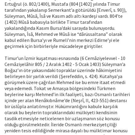
Ertuğrul (ö. 802/1400), Mustafa (804 [1402] yılında Timur
tarafından yakalanıp Semerkant’a götürüldü [Enverî, s. 90]),
Süleyman, Mûsâ, Îsâ ve Kasım adlı altı kardeşi vardı. 804’te
(1402) Mûsâ babasıyla birlikte Timur tarafından
yakalandığında Kasım Bursa’daki sarayda bulunuyordu.
Süleyman, Îsâ, Mehmed ve Mûsâ ise “dârüssaltana” olarak
kabul edilen Bursa’yı ve Rumeli’nin merkezi Edirne’yi ele
geçirmek için birbirleriyle mücadeleye giriştiler.
Timur’un İzmir kuşatması esnasında (6 Cemâziyelevvel - 10
Cemâziyelâhir 805 / 2 Aralık 1402 - 5 Ocak 1403) Süleyman’a
Boğaz’ın öte yakasındaki topraklar üzerinde hâkimiyetini
belirleyen bir yarlık verildi (Şerefeddin, s. 424). Kütahya’ya
görüşmek üzere çağrılan Mehmed ise bu emre itaat etmedi
veya edemedi. Tokat ve Amasya bölgesindeki Türkmen
beylerine karşı Mehmed’in ilk faaliyeti, bazı Osmanlı tarihleri
içinde yer alan Menâkıbnâme’de (Neşrî, II, 423-551) destansı
bir üslûpla anlatılmıştır. Hükümranlığını kabule karşılık
olarak bu beylerin topraklarındaki mülkiyeti kendisinin
tasdik etmesiyle neticelenen bir uzlaşmanın söz konusu
olduğu görülmektedir. İleride Osmanlı merkeziyetçiliği
yeniden tesis edildiğinde mirasa dayalı bu mülktimar konusu