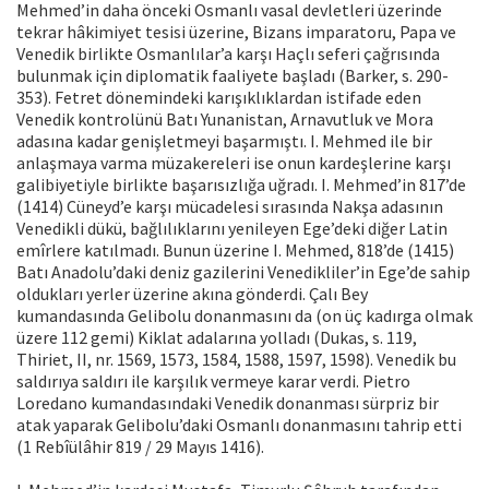
Mehmed’in daha önceki Osmanlı vasal devletleri üzerinde
tekrar hâkimiyet tesisi üzerine, Bizans imparatoru, Papa ve
Venedik birlikte Osmanlılar’a karşı Haçlı seferi çağrısında
bulunmak için diplomatik faaliyete başladı (Barker, s. 290-
353). Fetret dönemindeki karışıklıklardan istifade eden
Venedik kontrolünü Batı Yunanistan, Arnavutluk ve Mora
adasına kadar genişletmeyi başarmıştı. I. Mehmed ile bir
anlaşmaya varma müzakereleri ise onun kardeşlerine karşı
galibiyetiyle birlikte başarısızlığa uğradı. I. Mehmed’in 817’de
(1414) Cüneyd’e karşı mücadelesi sırasında Nakşa adasının
Venedikli dükü, bağlılıklarını yenileyen Ege’deki diğer Latin
emîrlere katılmadı. Bunun üzerine I. Mehmed, 818’de (1415)
Batı Anadolu’daki deniz gazilerini Venedikliler’in Ege’de sahip
oldukları yerler üzerine akına gönderdi. Çalı Bey
kumandasında Gelibolu donanmasını da (on üç kadırga olmak
üzere 112 gemi) Kiklat adalarına yolladı (Dukas, s. 119,
Thiriet, II, nr. 1569, 1573, 1584, 1588, 1597, 1598). Venedik bu
saldırıya saldırı ile karşılık vermeye karar verdi. Pietro
Loredano kumandasındaki Venedik donanması sürpriz bir
atak yaparak Gelibolu’daki Osmanlı donanmasını tahrip etti
(1 Rebîülâhir 819 / 29 Mayıs 1416).