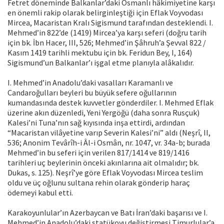
Fetret döneminde Balkanlar’daki Osmanlı hâkimiyetine karşı
en önemli rakip olarak belirginleştiği için Eflak Voyvodası
Mircea, Macaristan Kralı Sigismund tarafından desteklendi. I.
Mehmed’in 822’de (1419) Mircea’ya karşı seferi (doğru tarih
için bk. İbn Hacer, III, 526; Mehmed’in Şâhruh’a Şevval 822 /
Kasım 1419 tarihli mektubu için bk. Feridun Bey, I, 164)
Sigismund’un Balkanlar’ı işgal etme planıyla alâkalıdır.
I. Mehmed’in Anadolu’daki vasalları Karamanlı ve
Candaroğulları beyleri bu büyük sefere oğullarının
kumandasında destek kuvvetler gönderdiler. I. Mehmed Eflak
üzerine akın düzenledi, Yeni Yergöğü (daha sonra Rusçuk)
Kalesi’ni Tuna’nın sağ kıyısında inşa ettirdi, ardından
“Macaristan vilâyetine varıp Severin Kalesi’ni” aldı (Neşrî, II,
536; Anonim Tevârîh-i Âl-i Osmân, nr. 1047, vr. 34a-b; burada
Mehmed’in bu seferi için verilen 817/1414 ve 819/1416
tarihleri uç beylerinin önceki akınlarına ait olmalıdır; bk.
Dukas, s. 125). Neşrî’ye göre Eflak Voyvodası Mircea teslim
oldu ve üç oğlunu sultana rehin olarak gönderip haraç
ödemeyi kabul etti.
Karakoyunlular’ın Azerbaycan ve Batı İran’daki başarısı ve I.
Mehmed’in Anadolu’daki statükoyu değiştirmesi Timurlular’a