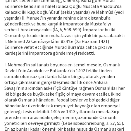
için bk. Lebensbeschreibung, s. 56-58). Buna göre Murad
Edirne’de kendisinin halefi olacak; oğlu Mustafa Anadolu’da
kalacak; iki küçük oğlu Yûsuf (sekiz yaşında) ve Mahmûd (yedi
yaşında) II. Manuel’in yanında rehine olarak İstanbul’a
gönderilecek ve buna karşılık imparator da Mustafa’yı
serbest bırakmayacaktı (İA, V, 598-599). İmparator bu iki
Osmanlı şehzadesinin muhafazası için yıllık bir para alacaktı.
I. Mehmed 23 Cemâziyelâhir 824’te (25 Haziran 1421)
Edirne’de vefat ettiğinde Murad Bursa’da tahta çıktı ve
kardeşlerini imparatora göndermeyi reddetti.
I. Mehmed’in saltanatı boyunca en temel mesele, Osmanlı
Devleti’nin Anadolu ve Balkanlar’da 1402 felâketinden
sonraki olumsuz şartlarda hâkim bir güç olarak yeniden
ortaya çıkmasının gerçekleşmesidir. İlk önce Ankara
Savaşı’nın ardından askerî çöküntüye rağmen Osmanlılar her
iki bölgede de büyük askerî güç olmaya devam ettiler. İkinci
olarak Osmanlı hânedanı, feodal beyler ve bölgedeki diğer
hânedanlar üzerinde tek meşruiyet kaynağı olan emperyal
geleneği tesis edebildi. 1405 ve 1413 yıllarında meselâ Sırp
prenslerinin arasındaki çekişmenin çözümünde Osmanlı
yöneticileri devreye girmişti (Lebensbeschreibung, s. 27, 55).
En az bunlar kadar önemli bir başka husus da Osmanlı askerî