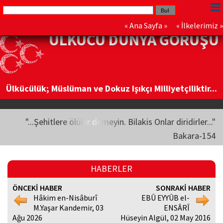
«
Ana Sayfa
» «
İlkelerimiz
»
ÜLKÜCÜ DÜNYA GÖRÜŞÜ
Ülkücülük; Müslüman ve Dokuz Işıkçı Milliyetçiliktir...
"...Şehitlere ölüler demeyin. Bilakis Onlar diridirler..."
Bakara-154
HABERLER
ÖNCEKİ HABER
SONRAKİ HABER
Hâkim en-Nisâburî
EBÛ EYYÛB el-
M.Yaşar Kandemir, 03
ENSÂRÎ
Ağu 2026
Hüseyin Algül, 02 May 2016