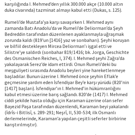
karşılığında I. Mehmed’den yıllık 300.000 akçe (10.000 altın
duka civarında) tazminat almayı kabul etti (Dukas, s. 125).
Rumeli’de Mustafa’ya karşı savaşırken I. Mehmed aynı
zamanda Batı Anadolu’da ve Rumeli’de Deliorman’da Şeyh
Bedreddin tarafından düzenlenen ayaklanmayla uğraşmak
zorunda kaldı (819’un [1416] yaz ve sonbaharı). Şeyhi koruyan
ve bilfiil destekleyen Mircea Deliorman’ı işgal etti ve
Silistre’ye saldırdı (sonbahar 819/1416; bk. Jorga, Geschichte
des Osmanischen Reiches, I, 374). I. Mehmed şeyhi Zağra’da
yakalayarak Serez’de idam ettirdi. Onun Rumeli’deki bu
meşguliyeti sırasında Anadolu beyleri yine hareketlenmeye
başladılar. Bunun üzerine I. Mehmed önce şeyhin Eflak’e
geçmesine yardım eden İsfendiyar Bey’e karşı yürüdü (820’nin
[1417] başları). İsfendiyar’ın I. Mehmed’in hükümranlığını
kabul etmesi üzerine barış sağlandı. 820’de (1417) I. Mehmed
ciddi şekilde hasta olduğu için Karaman üzerine olan sefer
Bayezid Paşa tarafından düzenlendi, Karaman beyi yakalandı
(İdrîs-i Bitlisî, s. 289-291; Neşrî, II, 530-534; ilk Osmanlı
derlemelerinde, Karaman’a yapılan çeşitli seferler birbirine
karıştırılmıştır).