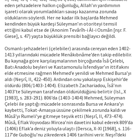
eden şehzadelere halkın çoğunluğu, Allah’ın yardımının
işareti olarak yorumladıkları savaşı kazanma zorunda
olduklarını söylerdi. Her ne kadar ilk başlarda Mehmed
kendinden büyük kardeşi Süleyman’ın otoriteyi temsil
ettiğini kabul etse de (Anonim Tevârîh-i Âl-i Osmân [nşr. F.
Giese], s. 47) yaşta büyüklük prensibi bağlayıcı değildi.
Osmanlı şehzadeleri (çelebiler) arasında cereyan eden 1402-
1413 yıllarındaki mücadele Menâkıbnâme’den takip edilebilir.
Bu kaynağa göre karşılaşmalarının birçoğunda Îsâ Çelebi,
Batı Anadolu beyleri ve Kastamonulu İsfendiyar’ın ittifakını
elde etmesine rağmen Mehmed’e yenildi ve Mehmed Bursa’yı
aldı (Neşrî, II, 422-450). Ardından onu yakalayıp Eskişehir’de
öldürdü (806/1403-1404). Elizabeth Zachariadou, Îsâ’nın
1403’te Süleyman tarafından öldürüldüğünü belirtir (Isl., X
[1983], s. 283-291). 806’da (1403-1404) Mehmed, Süleyman
Çelebi ile yaptığı mücadele sonrasında Bursa ve Ankara’yı
kaybetti, Tokat-Amasya üssüne çekilmek zorunda kaldı ve
Mûsâ’yı Rumeli’ye gitmeye teşvik etti (Neşrî, II, 473-474).
Mûsâ, Eflak Voyvodası Mircea’nin davetini kabul ederek 809’da
(1406) Eflak’a deniz yoluyla ulaştı (Dersca, X-XI [1968], s. 116-
117’de Guboğlu’nu zikrederek 1406 tarihini verir. Neşrî’deki