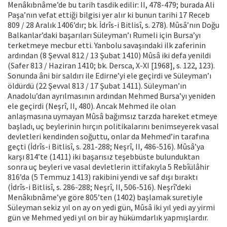
Menâkıbnâme’de bu tarih tasdik edilir: II, 478-479; burada Ali
Paşa’nın vefat ettiği bilgisi yer alır ki bunun tarihi 17 Receb
809 / 28 Aralık 1406’dır; bk. İdrîs-i Bitlisî, s. 278). Mûsâ’nın Doğu
Balkanlar’daki başarıları Süleyman’ı Rumeli için Bursa’yı
terketmeye mecbur etti. Yanbolu savaşındaki ilk zaferinin
ardından (8 Şevval 812 / 13 Şubat 1410) Mûsâ iki defa yenildi
(Safer 813 / Haziran 1410; bk. Dersca, X-XI [1968], s. 122, 123).
Sonunda âni bir saldırı ile Edirne’yi ele geçirdi ve Süleyman’ı
öldürdü (22 Şevval 813 / 17 Şubat 1411). Süleyman’ın
Anadolu’dan ayrılmasının ardından Mehmed Bursa’yı yeniden
ele geçirdi (Neşrî, II, 480). Ancak Mehmed ile olan
anlaşmasına uymayan Mûsâ bağımsız tarzda hareket etmeye
başladı, uç beylerinin hırçın politikalarını benimseyerek vasal
devletleri kendinden soğuttu, onlar da Mehmed’in tarafına
geçti (İdrîs-i Bitlisî, s. 281-288; Neşrî, II, 486-516). Mûsâ’ya
karşı 814’te (1411) iki başarısız teşebbüste bulunduktan
sonra uç beyleri ve vasal devletlerin ittifakıyla 5 Rebîülâhir
816’da (5 Temmuz 1413) rakibini yendi ve saf dışı bıraktı
(İdrîs-i Bitlisî, s. 286-288; Neşrî, II, 506-516). Neşrî’deki
Menâkıbnâme’ye göre 805’ten (1402) başlamak suretiyle
Süleyman sekiz yıl on ay on yedi gün, Mûsâ iki yıl yedi ay yirmi
gün ve Mehmed yedi yıl on bir ay hükümdarlık yapmışlardır.