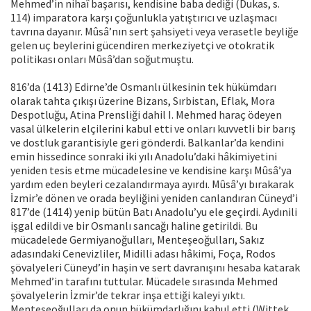
Mehmed’in nihaî başarısı, kendisine baba dediği (Dukas, s.
114) imparatora karşı çoğunlukla yatıştırıcı ve uzlaşmacı
tavrına dayanır. Mûsâ’nın sert şahsiyeti veya verasetle beyliğe
gelen uç beylerini gücendiren merkeziyetçi ve otokratik
politikası onları Mûsâ’dan soğutmuştu.
816’da (1413) Edirne’de Osmanlı ülkesinin tek hükümdarı
olarak tahta çıkışı üzerine Bizans, Sırbistan, Eflak, Mora
Despotluğu, Atina Prensliği dahil I. Mehmed haraç ödeyen
vasal ülkelerin elçilerini kabul etti ve onları kuvvetli bir barış
ve dostluk garantisiyle geri gönderdi. Balkanlar’da kendini
emin hissedince sonraki iki yılı Anadolu’daki hâkimiyetini
yeniden tesis etme mücadelesine ve kendisine karşı Mûsâ’ya
yardım eden beyleri cezalandırmaya ayırdı. Mûsâ’yı bırakarak
İzmir’e dönen ve orada beyliğini yeniden canlandıran Cüneyd’i
817’de (1414) yenip bütün Batı Anadolu’yu ele geçirdi. Aydınili
işgal edildi ve bir Osmanlı sancağı haline getirildi. Bu
mücadelede Germiyanoğulları, Menteşeoğulları, Sakız
adasındaki Cenevizliler, Midilli adası hâkimi, Foça, Rodos
şövalyeleri Cüneyd’in haşin ve sert davranışını hesaba katarak
Mehmed’in tarafını tuttular. Mücadele sırasında Mehmed
şövalyelerin İzmir’de tekrar inşa ettiği kaleyi yıktı.
Menteşeoğulları da onun hükümdarlığını kabul etti (Wittek,