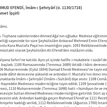
MUD EFENDİ, İmâm-ı Şehriyârî (ö. 1130/1718)
met İpşirli
lâmı.
u. Tophane sakinlerinden Ahmed Ağa’nın oğludur. Medrese eğitim
elliği sayesinde bir süre Şeyhülislâm Ankaravî Mehmed Emin Efend
nlu Kara Mustafa Paşa’nın imamlığını yaptı. 1093 Rebîülevvelinde
 müstakil olarak Şeyhülislâm Ali Efendi’den mülâzim oldu.
 Viyana Seferi’ne katıldı. Aynı yıl içinde halîfe-i mukabele-i süvârî de
başladı. 1100 Ramazanında (Temmuz 1689) ibtidâ-i hâric derecesi 
06 Muharreminde (Eylül 1694) Damad Efendi Medresesi’ne tayin edild
de dâhil derecesine yükseldi ve ardından II. Mustafa’nın ikinci ima
naklarda İmâm-ı Şehriyârî (İmâm-ı Sultânî) diye anılır. 1108 Cemâ
Hayreddin Medresesi müderrisliğine tayin edildi. 1109 Şevvalinde 
sesi, 1110 Muharreminde (Temmuz 1698) hatt-ı hümâyun ile ve mû
cesiyle Sultan Ahmed Medresesi müderrisliğine getirildi. Dört ay
ecesini aldı. Ardından kadılığa geçen Mahmud Efendi’ye 1111 Rece
Yenişehir kadılığı verildi, 1112 Rebîülevvelinde (Ağustos 1700) İstan