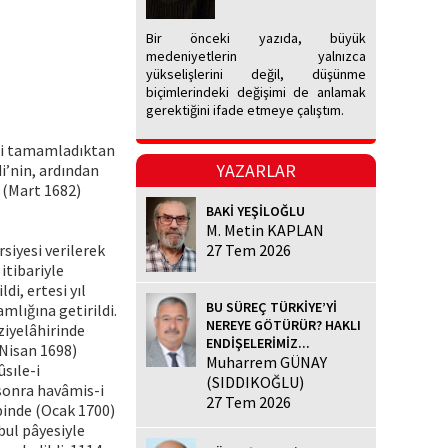
Bir önceki yazıda, büyük
medeniyetlerin yalnızca
yükselişlerini değil, düşünme
biçimlerindeki değişimi de anlamak
gerektiğini ifade etmeye çalıştım.
ini tamamladıktan
YAZARLAR
i’nin, ardından
 (Mart 1682)
BAKİ YEŞİLOĞLU
M. Metin KAPLAN
rsiyesi verilerek
27 Tem 2026
itibariyle
i, ertesi yıl
BU SÜREÇ TÜRKİYE’Yİ
mlığına getirildi.
NEREYE GÖTÜRÜR? HAKLI
ziyelâhirinde
ENDİŞELERİMİZ...
(Nisan 1698)
Muharrem GÜNAY
sıle-i
(SIDDIKOĞLU)
 sonra havâmis-i
27 Tem 2026
binde (Ocak 1700)
bul pâyesiyle