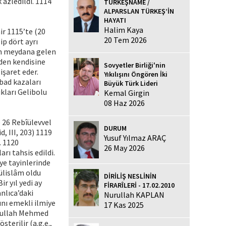
k azledildi. 1114
TÜRKEŞNAME /
ALPARSLAN TÜRKEŞ’İN
HAYATI
Halim Kaya
hir 1115’te (20
20 Tem 2026
ip dört ayrı
dan meydana gelen
iden kendisine
Sovyetler Birliği'nin
işaret eder.
Yıkılışını Öngören İki
bad kazaları
Büyük Türk Lideri
ıkları Gelibolu
Kemal Girgin
08 Haz 2026
 26 Rebîülevvel
DURUM
, III, 203) 1119
Yusuf Yılmaz ARAÇ
. 1120
26 May 2026
rı tahsis edildi.
iye tayinlerinde
ülislâm oldu
DİRİLİŞ NESLİNİN
ir yıl yedi ay
FİRARÎLERİ - 17.02.2010
nlıca’daki
Nurullah KAPLAN
nı emekli ilmiye
17 Kas 2025
tâullah Mehmed
terilir (a.g.e.,