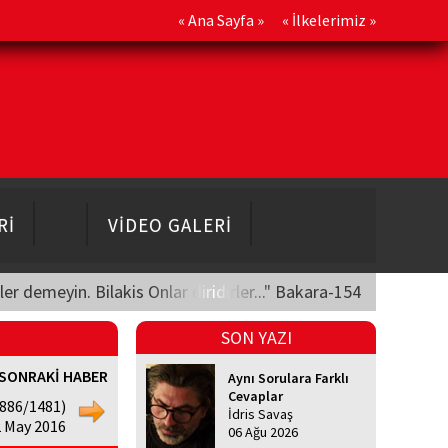
«
Ana Sayfa
» «
İlkelerimiz
»
Rİ
VİDEO GALERİ
üler demeyin. Bilakis Onlar diridirler..." Bakara-154
SON YAZI
SONRAKİ HABER
Aynı Sorulara Farklı
Cevaplar
 886/1481)
İdris Savaş
02 May 2016
06 Ağu 2026