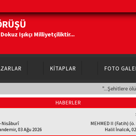
ÖRÜŞÜ
kuz Işıkçı Milliyetçiliktir...
AZARLAR
KİTAPLAR
FOTO GALE
"...Şehitlere öl
HABERLER
-Nisâburî
MEHMED II (Fatih) (ö.
andemir, 03 Ağu 2026
Halil İnalcık, 