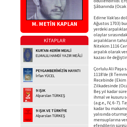
ödüllendirildi. Er
Şâbanında (Ocak 
Edirne Vak‘ası dol
M. METİN KAPLAN
Ağustos 1703) bur
yerdeki arpalıkla
olaylar sırasında
KİTAPLAR
arpalıkların tahs
Nitekim 1116 Cem
KUR'AN-KERİM MEALİ
arpalık olarak ve
ELMALILI HAMDİ YAZIR MEÂLİ
kazası ile değiştir
Çorlulu Ali Paşa 
PEYGAMBERİMİZİN HAYATI
1118’de (8 Temmuz
İrfan YÜCEL
Recebinde (Ekim 1
Zilkadesinde (Oca
9 IŞIK
Beş yıl kadar sür
Alparslan TÜRKEŞ
ihmal ve kusuru 
(a.g.e., IV, 6-7). 
kadar bu makamda 
9 IŞIK VE TÜRKÝYE
yalısında oturmay
Alparslan TÜRKEŞ
mensuplarına ver
efendilerin sürgü