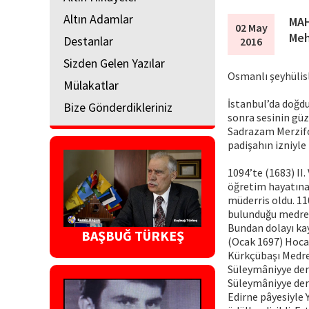
Altın Adamlar
MAH
02 May
Meh
Destanlar
2016
Sizden Gelen Yazılar
Osmanlı şeyhülis
Mülakatlar
İstanbul’da doğd
Bize Gönderdikleriniz
sonra sesinin güz
Sadrazam Merzifo
padişahın izniyle
1094’te (1683) II.
öğretim hayatına 
müderris oldu. 11
bulunduğu medrese
Bundan dolayı kay
BAŞBUĞ TÜRKEŞ
(Ocak 1697) Hoca 
Kürkçübaşı Medre
Süleymâniyye dere
Süleymâniyye der
Edirne pâyesiyle 