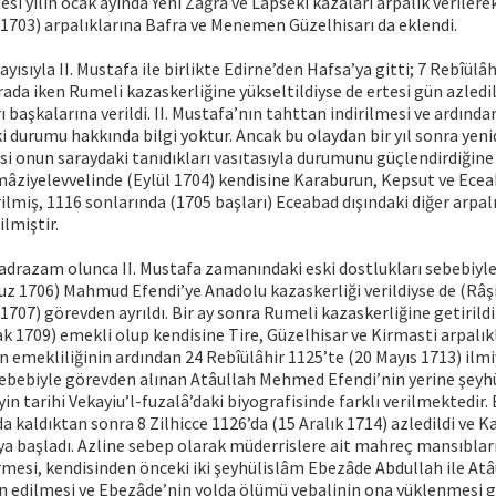
tesi yılın ocak ayında Yeni Zağra ve Lapseki kazaları arpalık verilere
1703) arpalıklarına Bafra ve Menemen Güzelhisarı da eklendi.
ayısıyla II. Mustafa ile birlikte Edirne’den Hafsa’ya gitti; 7 Rebîülâ
ada iken Rumeli kazaskerliğine yükseltildiyse de ertesi gün azledil
rı başkalarına verildi. II. Mustafa’nın tahttan indirilmesi ve ardın
ki durumu hakkında bilgi yoktur. Ancak bu olaydan bir yıl sonra yen
isi onun saraydaki tanıdıkları vasıtasıyla durumunu güçlendirdiğine 
âziyelevvelinde (Eylül 1704) kendisine Karaburun, Kepsut ve Ecea
rilmiş, 1116 sonlarında (1705 başları) Eceabad dışındaki diğer arpal
ilmiştir.
sadrazam olunca II. Mustafa zamanındaki eski dostlukları sebebiyle
 1706) Mahmud Efendi’ye Anadolu kazaskerliği verildiyse de (Râşid
707) görevden ayrıldı. Bir ay sonra Rumeli kazaskerliğine getirildi
k 1709) emekli olup kendisine Tire, Güzelhisar ve Kirmasti arpalıkla
en emekliliğinin ardından 24 Rebîülâhir 1125’te (20 Mayıs 1713) ilm
sebebiyle görevden alınan Atâullah Mehmed Efendi’nin yerine şeyh
Tayin tarihi Vekayiu’l-fuzalâ’daki biyografisinde farklı verilmektedir. B
kaldıktan sonra 8 Zilhicce 1126’da (15 Aralık 1714) azledildi ve Ka
a başladı. Azline sebep olarak müderrislere ait mahreç mansıbları
mesi, kendisinden önceki iki şeyhülislâm Ebezâde Abdullah ile A
n edilmesi ve Ebezâde’nin yolda ölümü vebalinin ona yüklenmesi gös