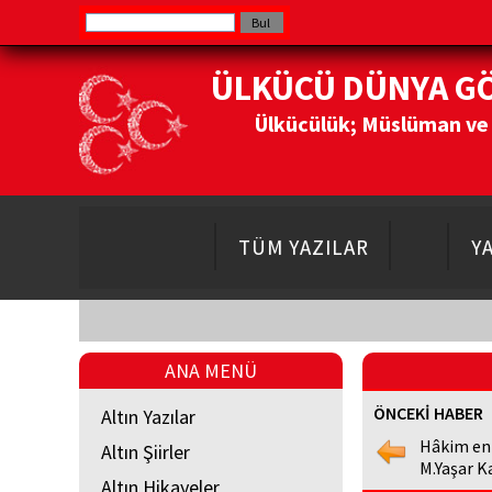
ÜLKÜCÜ DÜNYA G
Ülkücülük; Müslüman ve Do
TÜM YAZILAR
Y
ANA MENÜ
ÖNCEKİ HABER
Altın Yazılar
Hâkim en
Altın Şiirler
M.Yaşar K
Altın Hikayeler