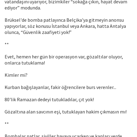
vatandaşını uyarıyor, bizimkiler “sokağa çıkın, hayat devam
ediyor” modunda.
Brüksel'de bomba patlayınca Belçika'ya gitmeyin anonsu
yapıyorlar, söz konusu İstanbul veya Ankara, hatta Antalya
olunca, “Güvenlik zaafiyeti yok!”
**
Evet, hemen her gün bir operasyon var, gözaltılar oluyor,
onlarca tutuklama!
Kimler mi?
Kurban bağışlayanlar, fakir öğrencilere burs verenler...
80'lik Ramazan dedeyi tutukladılar, çıt yok!
Gözaltına alan savcının eşi, tutuklayan hakim çıkmasın mı!
**
Bombalar patlar, siviller havaya uçarken ve kanları yerde