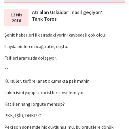
Atı alan Üsküdar’ı nasıl geçiyor?
12 Nis
Tarık Toros
2016
Şehit haberleri ilk sıradaki yerini kaybedeli çok oldu.
9 ayda binlerce ocağa ateş düştü.
Failleri aramızda dolaşıyor.
**
Kürsüler, teröre lanet okumakta pek mahir.
Lakin işini yapıp teröristleri enselemiyor.
Katiller hangi örgüte mensup?
PKK, IŞİD, DHKP-C.
Peki son dönemde hiç duydunuz mu, bu örgütlere dönük