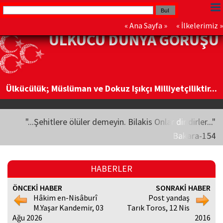
«
Ana Sayfa
» «
İlkelerimiz
»
ÜLKÜCÜ DÜNYA GÖRÜŞÜ
Ülkücülük; Müslüman ve Dokuz Işıkçı Milliyetçiliktir...
"...Şehitlere ölüler demeyin. Bilakis Onlar diridirler..."
Bakara-154
HABERLER
ÖNCEKİ HABER
SONRAKİ HABER
Hâkim en-Nisâburî
Post yandaş
M.Yaşar Kandemir, 03
Tarık Toros, 12 Nis
Ağu 2026
2016