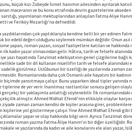
unu, küçük kızı Zübeyde İsmet hanımın ailesinden ayrılarak katoli
anan maceranın ve bu konu etrafında devrin gazetelerine akseden
e sarstığı, yayımlanan mektuplarından anlaşılan Fatma Aliye Hanım
etti ve Feriköy Mezarlığı’na defnedildi.
 yazdıklarından çok yaptıklarıyla kendine belli bir yer edinen Fat
yük bir edebî değeri olduğunu söylemek mümkün değildir. Onun asıl
üme yapan, roman yazan, sosyal faaliyetlere katılan ve hakkında 
 ilk kadın yazar olmasından gelir. Hâtıra, tarih ve felsefe alanında
ye yazı hayatında Tanzimat edebiyatının genel çizgilerine bağlı k
llikle sade bir dil kullanan müellifin tarih ve felsefe alanındaki e
 sadelik görülmez. Üslûbunun bir özelliği de yazılarında zaman z
rmesidir. Romanlarında daha çok Osmanlı aile hayatını bir kadının 
bir biçimde yansıtmaya çalışır. Bunu yaparken ideal tipler yanında 
 tiplerine de yer verir. İnanılmaz rastlantılar sonucu gelişen olayla
i gerçekçi bir yaklaşımla anlattığı söylenebilir. İlk romanlarındaki
rçekçilik almıştır. Ahmed Midhat Efendi’nin etkisiyle olaylar karşı
 ziyade zaman zaman kendisi de kişiler arasına girer, problemler
kişilerine yol göstermeye çalışır. Yine Ahmed Midhat Efendi gibi 
 açıklamalar yapar ve olay hakkında bilgi verir. Ayrıca Tanzimat döne
arzında roman yazma Fatma Âliye Hanım’ın bir diğer özelliğidir. 
makale ve yazılarında da kadın ve aile konularını ele alan yazar, İs