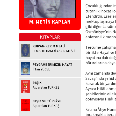
Çocukluğundan iti
tutan iki hocası 
Efendi’dir. Eserl
M. METİN KAPLAN
mektuplaşmaya ba
gibi diğer taraft
Osmâniyye’nin Neş
KİTAPLAR
anlatan ilk mono
KUR'AN-KERİM MEALİ
Tercüme çalışmala
ELMALILI HAMDİ YAZIR MEÂLİ
birlikte Hayal ve
hayatına dair doğ
hâtıralarına dayan
PEYGAMBERİMİZİN HAYATI
İrfan YÜCEL
Aynı zamanda devr
Savaşı’nda şehid 
9 IŞIK
kurarak bir yardı
Alparslan TÜRKEŞ
Ayrıca Hilâliahme
şehidlerinin aile
dolayısıyla Hilâl
9 IŞIK VE TÜRKÝYE
Alparslan TÜRKEŞ
Fatma Âliye Hanım
bırakmakla berabe