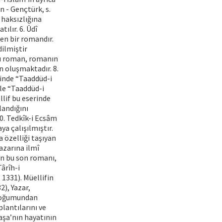
n - Gençtürk, s.
 haksızlığına
ılır. 6. Ûdî
yen bir romandır.
dilmiştir
bu roman, romanın
n oluşmaktadır. 8.
inde “Taaddüd-i
ale “Taaddüd-i
llif bu eserinde
landığını
0. Tedkîk-i Ecsâm
a çalışılmıştır.
 özelliği taşıyan
azarına ilmî
in bu son romanı,
ârîh-i
1331). Müellifin
2), Yazar,
 doğumundan
lantılarını ve
aşa’nın hayatının