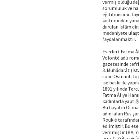
vermiş olduğu değ
sorumluluk ve hak
eğitilmesinin fay
kültüründen yana
durulan İslâm din
medeniyete ulaşt
faydalanmaktır.
Eserleri. Fatma Â
Volonté adlı roma
gazetesinde tefri
3. Muhâdarât (İsta
sonu Osmanlı topl
ise baskı ile yapı
1891 yılında Terc
Fatma Âliye Hanım
kadınlarla yaptığ
Bu hayatın Osmanl
adını alan Rus şa
Roukié tarafında
edilmiştir. Bu es
verilmiştir (BA, Yı
eser Ta?rîbü nisâ