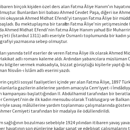
baren birçok kişiden özel ders alan Fatma Âliye Hanım’ın hayatınd
olmuştur. Bunlardan biri babası Ahmed Cevdet Paşa, diğeri ise Ahm
erini okuyarak Ahmed Midhat Efendi’yi tanıyan Fatma Âliye bir müd
şladı. Bu mektuplaşma bir taraftan Fatma Âliye’nin yetişmesinde 
an da Ahmed Midhat Efendi’nin Fatma Âliye Hanım yahud Bir Muharrir
’eti (İstanbul 1311) adlı eseriyle Osmanlı toplumunda bir kadın y
grafiyi yazmasına sebep olmuştur.
rı yanında telif eserler de veren Fatma Âliye ilk olarak Ahmed Mid
 Hakikat adlı romanı kaleme aldı. Ardından yabancılara müslüman 
ru bilgiler vermek maksadıyla, bizzat görüştüğü kişilerle yaptığı
an Nisvân-ı İslâm adlı eserini yazdı.
in çeşitli sosyal faaliyetleri içinde yer alan Fatma Âliye, 1897 Tür
olanlarla gazilerin ailelerine yardım amacıyla Cem‘iyyet-i İmdâdiy
m kampanyası başlattığından II. Abdülhamid tarafından bir beratla t
r Cemiyeti’nin de ilk kadın mensubu olarak Trablusgarp ve Balkan
leriyle savaş mâlüllerine yardım toplanması çalışmalarında gösterd
iahmer Cemiyeti tarafından bir madalya ile ödüllendirildi.
 sağlığının bozulması sebebiyle 1924 yılından itibaren yavaş yava
r hayatının son günlerine kadar sanat ve edebiyat çalışmalarını t