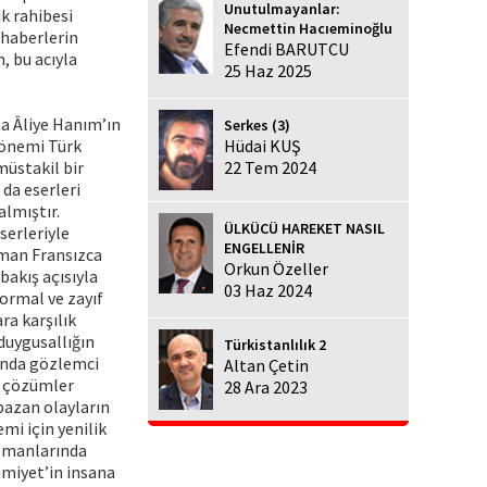
Unutulmayanlar:
k rahibesi
Necmettin Hacıeminoğlu
 haberlerin
Efendi BARUTCU
, bu acıyla
25 Haz 2025
ma Âliye Hanım’ın
Serkes (3)
 önemi Türk
Hüdai KUŞ
müstakil bir
22 Tem 2024
 da eserleri
almıştır.
ÜLKÜCÜ HAREKET NASIL
serleriyle
ENGELLENİR
aman Fransızca
Orkun Özeller
bakış açısıyla
03 Haz 2024
normal ve zayıf
ra karşılık
 duygusallığın
Türkistanlılık 2
sında gözlemci
Altan Çetin
e çözümler
28 Ara 2023
bazan olayların
mi için yenilik
Romanlarında
lâmiyet’in insana