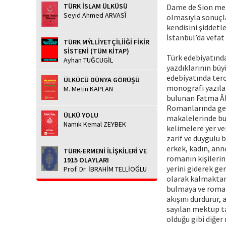
TÜRK İSLAM ÜLKÜSÜ
Dame de Sion mez
Seyid Ahmed ARVASÎ
olmasıyla sonuçl
kendisini şiddetl
İstanbul’da vefat 
TÜRK MÝLLİYETÇİLİİĞİ FİKİR
SİSTEMİ (TÜM KİTAP)
Türk edebiyatında
Ayhan TUĞCUGİL
yazdıklarının bü
edebiyatında terc
ÜLKÜCÜ DÜNYA GÖRÜŞÜ
monografi yazılan
M. Metin KAPLAN
bulunan Fatma Âli
Romanlarında gene
ÜLKÜ YOLU
makalelerinde bu
Namık Kemal ZEYBEK
kelimelere yer ve
zarif ve duygulu 
erkek, kadın, anne
TÜRK-ERMENİ İLİŞKİLERİ VE
romanın kişilerin
1915 OLAYLARI
yerini giderek ge
Prof. Dr. İBRAHİM TELLİOĞLU
olarak kalmaktan
bulmaya ve roman 
akışını durdurur,
sayılan mektup t
olduğu gibi diğer 