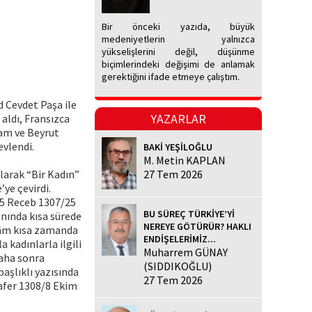
Bir önceki yazıda, büyük
medeniyetlerin yalnızca
yükselişlerini değil, düşünme
biçimlerindeki değişimi de anlamak
gerektiğini ifade etmeye çalıştım.
 Cevdet Paşa ile
YAZARLAR
 aldı, Fransızca
Şam ve Beyrut
evlendi.
BAKİ YEŞİLOĞLU
M. Metin KAPLAN
 olarak “Bir Kadın”
27 Tem 2026
ye çevirdi.
(5 Receb 1307/25
BU SÜREÇ TÜRKİYE’Yİ
nında kısa sürede
NEREYE GÖTÜRÜR? HAKLI
erâm kısa zamanda
ENDİŞELERİMİZ...
kadınlarla ilgili
Muharrem GÜNAY
daha sonra
(SIDDIKOĞLU)
aşlıklı yazısında
27 Tem 2026
Safer 1308/8 Ekim