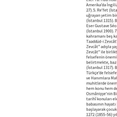
Amerika’da İngili
27). 5. Re’fet (İ
uğrayan yetim bir
(İstanbul 1315). 
Eser Gustave Séon
(İstanbul 1900).
kahramanı beş kad
Taaddüd-i Zevcât
Zevcât” adıyla ya
Zevcât” ile birlik
felsefenin önemi 
belirtmekte, bazı
(İstanbul 1317). 
Türkçe’de felsefe
ve Hanımlara Mahs
muhitlerde önemli
hem konu hem de 
Osmâniyye’nin Bi
tarihî konuları el
babasının hayatı
başlayarak çocukl
1272 (1855-56) yı