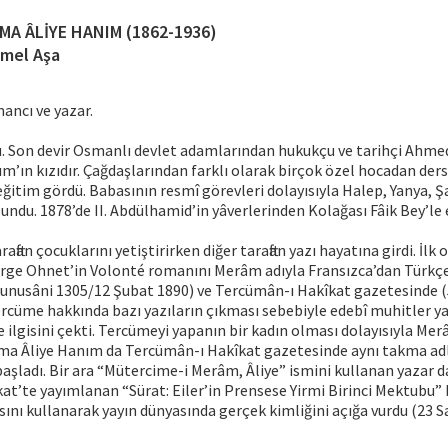
MA ÂLİYE HANIM (1862-1936)
Emel Aşa
mancı ve yazar.
u. Son devir Osmanlı devlet adamlarından hukukçu ve tarihçi Ahmed
m’ın kızıdır. Çağdaşlarından farklı olarak birçok özel hocadan ders
r eğitim gördü. Babasının resmî görevleri dolayısıyla Halep, Yanya, 
lundu. 1878’de II. Abdülhamid’in yâverlerinden Kolağası Fâik Bey’le 
raftan çocuklarını yetiştirirken diğer taraftan yazı hayatına girdi. İlk
rge Ohnet’in Volonté romanını Merâm adıyla Fransızca’dan Türkçe’
nunusâni 1305/12 Şubat 1890) ve Tercümân-ı Hakîkat gazetesinde 
rcüme hakkında bazı yazıların çıkması sebebiyle edebî muhitler ya
de ilgisini çekti. Tercümeyi yapanın bir kadın olması dolayısıyla M
ma Âliye Hanım da Tercümân-ı Hakîkat gazetesinde aynı takma adla 
aşladı. Bir ara “Mütercime-i Merâm, Âliye” ismini kullanan yazar 
t’te yayımlanan “Sürat: Eiler’in Prensese Yirmi Birinci Mektubu” b
ını kullanarak yayın dünyasında gerçek kimliğini açığa vurdu (23 