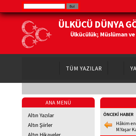
ÜLKÜCÜ DÜNYA G
Ülkücülük; Müslüman ve Do
TÜM YAZILAR
Y
ANA MENÜ
ÖNCEKİ HABER
Altın Yazılar
Hâkim en
Altın Şiirler
M.Yaşar K
Altın Hikayeler