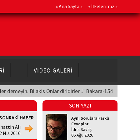
«
Ana Sayfa
» «
İlkelerimiz
»
Rİ
VİDEO GALERİ
üler demeyin. Bilakis Onlar diridirler..." Bakara-154
SON YAZI
SONRAKİ HABER
Aynı Sorulara Farklı
Cevaplar
hattin Ali
İdris Savaş
12 Nis 2016
06 Ağu 2026