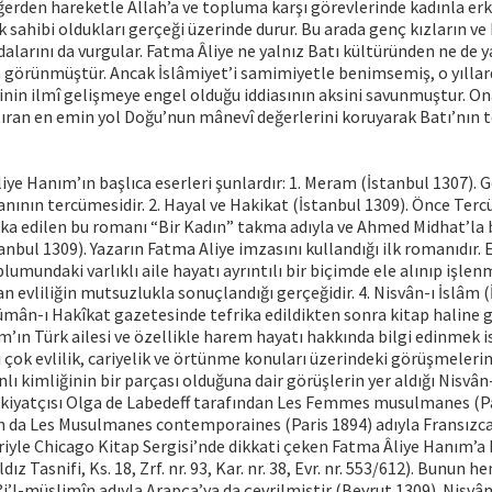
erden hareketle Allah’a ve topluma karşı görevlerinde kadınla erk
 sahibi oldukları gerçeği üzerinde durur. Bu arada genç kızların ve
dalarını da vurgular. Fatma Âliye ne yalnız Batı kültüründen ne de 
 görünmüştür. Ancak İslâmiyet’i samimiyetle benimsemiş, o yıllar
inin ilmî gelişmeye engel olduğu iddiasının aksini savunmuştur. On
ıran en emin yol Doğu’nun mânevî değerlerini koruyarak Batı’nın 
liye Hanım’ın başlıca eserleri şunlardır: 1. Meram (İstanbul 1307).
nının tercümesidir. 2. Hayal ve Hakikat (İstanbul 1309). Önce Ter
ka edilen bu romanı “Bir Kadın” takma adıyla ve Ahmed Midhat’la b
nbul 1309). Yazarın Fatma Aliye imzasını kullandığı ilk romanıdır. E
umundaki varlıklı aile hayatı ayrıntılı bir biçimde ele alınıp işlen
lan evliliğin mutsuzlukla sonuçlandığı gerçeğidir. 4. Nisvân-ı İslâm 
ümân-ı Hakîkat gazetesinde tefrika edildikten sonra kitap haline ge
’ın Türk ailesi ve özellikle harem hayatı hakkında bilgi edinmek i
ı çok evlilik, cariyelik ve örtünme konuları üzerindeki görüşmeler
ı kimliğinin bir parçası olduğuna dair görüşlerin yer aldığı Nisvân
rkiyatçısı Olga de Labedeff tarafından Les Femmes musulmanes (Pa
n da Les Musulmanes contemporaines (Paris 1894) adıyla Fransızc
eriyle Chicago Kitap Sergisi’nde dikkati çeken Fatma Âliye Hanım’a 
ldız Tasnifi, Ks. 18, Zrf. nr. 93, Kar. nr. 38, Evr. nr. 553/612). Bunun
?i’l-müslimîn adıyla Arapça’ya da çevrilmiştir (Beyrut 1309). Nisvân