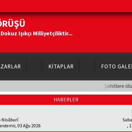
ÖRÜŞÜ
kuz Işıkçı Milliyetçiliktir...
AZARLAR
KİTAPLAR
FOTO GALE
"...Şehitlere öl
HABERLER
-Nisâburî
Saba
andemir, 03 Ağu 2026
, 