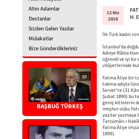
Altın Adamlar
FAT
12 Nis
H. 
Destanlar
2016
Sizden Gelen Yazılar
İlk Türk kadın ro
Mülakatlar
İstanbul’da doğd
Bize Gönderdikleriniz
Adviye Râbia Hanı
öğrendi ve iyi bi
vilâyetlerinde bu
Fatma Âliye bir ta
takma adıyla Geo
Servet’te (31 Kâ
Şubat 1890) bu te
geniş kitlelerin 
BAŞBUĞ TÜRKEŞ
meşhur oldu; Fat
yazılar yazmaya b
Tercümân-ı Hakîka
Fatma Âliye imzas
1890).