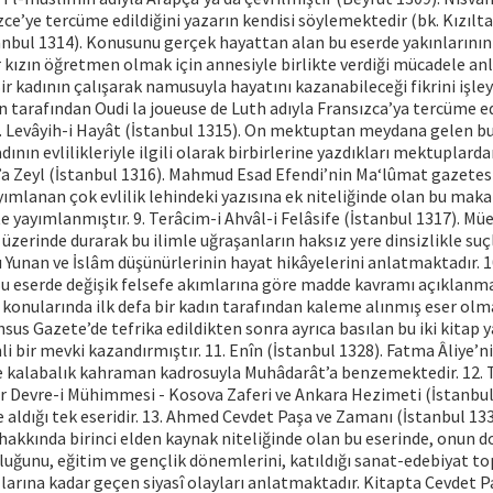
zce’ye tercüme edildiğini yazarın kendisi söylemektedir (bk. Kızılta
stanbul 1314). Konusunu gerçek hayattan alan bu eserde yakınlarının
 kızın öğretmen olmak için annesiyle birlikte verdiği mücadele anlat
Bir kadının çalışarak namusuyla hayatını kazanabileceği fikrini işle
 tarafından Oudi la joueuse de Luth adıyla Fransızca’ya tercüme e
 7. Levâyih-i Hayât (İstanbul 1315). On mektuptan meydana gelen 
ının evlilikleriyle ilgili olarak birbirlerine yazdıkları mektuplarda
’a Zeyl (İstanbul 1316). Mahmud Esad Efendi’nin Ma‘lûmat gazetes
yımlanan çok evlilik lehindeki yazısına ek niteliğinde olan bu mak
te yayımlanmıştır. 9. Terâcim-i Ahvâl-i Felâsife (İstanbul 1317). Müe
üzerinde durarak bu ilimle uğraşanların haksız yere dinsizlikle suç
 Yunan ve İslâm düşünürlerinin hayat hikâyelerini anlatmaktadır. 1
Bu eserde değişik felsefe akımlarına göre madde kavramı açıklanmay
 konularında ilk defa bir kadın tarafından kaleme alınmış eser olma
us Gazete’de tefrika edildikten sonra ayrıca basılan bu iki kitap y
 bir mevki kazandırmıştır. 11. Enîn (İstanbul 1328). Fatma Âliye’n
kalabalık kahraman kadrosuyla Muhâdarât’a benzemektedir. 12. T
r Devre-i Mühimmesi - Kosova Zaferi ve Ankara Hezimeti (İstanbul 
e aldığı tek eseridir. 13. Ahmed Cevdet Paşa ve Zamanı (İstanbul 133
 hakkında birinci elden kaynak niteliğinde olan bu eserinde, onun
uğunu, eğitim ve gençlik dönemlerini, katıldığı sanat-edebiyat top
llarına kadar geçen siyasî olayları anlatmaktadır. Kitapta Cevdet P