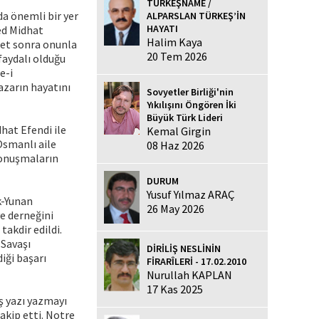
TÜRKEŞNAME /
a önemli bir yer
ALPARSLAN TÜRKEŞ’İN
HAYATI
ed Midhat
Halim Kaya
det sonra onunla
20 Tem 2026
faydalı olduğu
e-i
azarın hayatını
Sovyetler Birliği'nin
Yıkılışını Öngören İki
Büyük Türk Lideri
hat Efendi ile
Kemal Girgin
Osmanlı aile
08 Haz 2026
 konuşmaların
DURUM
Yusuf Yılmaz ARAÇ
k-Yunan
26 May 2026
ye derneğini
akdir edildi.
 Savaşı
DİRİLİŞ NESLİNİN
iği başarı
FİRARÎLERİ - 17.02.2010
Nurullah KAPLAN
17 Kas 2025
ş yazı yazmayı
akip etti. Notre