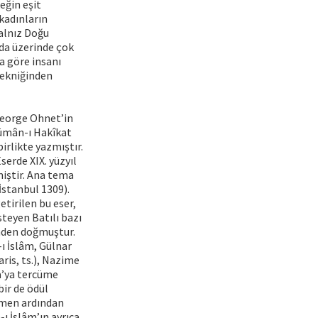
eğin eşit
 kadınların
yalnız Doğu
da üzerinde çok
a göre insanı
tekniğinden
 George Ohnet’in
cümân-ı Hakîkat
irlikte yazmıştır.
serde XIX. yüzyıl
miştir. Ana tema
(İstanbul 1309).
tirilen bu eser,
steyen Batılı bazı
inden doğmuştur.
-ı İslâm, Gülnar
ris, ts.), Nazime
a’ya tercüme
bir de ödül
 hemen ardından
-ı İslâm’ın ayrıca