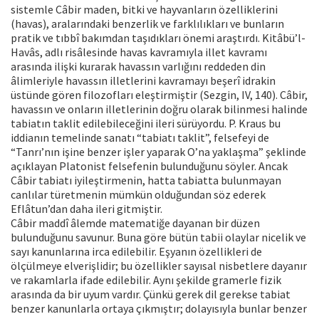
sistemle Câbir maden, bitki ve hayvanların özelliklerini
(havas), aralarındaki benzerlik ve farklılıkları ve bunların
pratik ve tıbbî bakımdan taşıdıkları önemi araştırdı. Kitâbü’l-
Havâs, adlı risâlesinde havas kavramıyla illet kavramı
arasında ilişki kurarak havassın varlığını reddeden din
âlimleriyle havassın illetlerini kavramayı beşerî idrakin
üstünde gören filozofları eleştirmiştir (Sezgin, IV, 140). Câbir,
havassın ve onların illetlerinin doğru olarak bilinmesi halinde
tabiatın taklit edilebileceğini ileri sürüyordu. P. Kraus bu
iddianın temelinde sanatı “tabiatı taklit”, felsefeyi de
“Tanrı’nın işine benzer işler yaparak O’na yaklaşma” şeklinde
açıklayan Platonist felsefenin bulunduğunu söyler. Ancak
Câbir tabiatı iyileştirmenin, hatta tabiatta bulunmayan
canlılar türetmenin mümkün olduğundan söz ederek
Eflâtun’dan daha ileri gitmiştir.
Câbir maddî âlemde matematiğe dayanan bir düzen
bulunduğunu savunur. Buna göre bütün tabii olaylar nicelik ve
sayı kanunlarına irca edilebilir. Eşyanın özellikleri de
ölçülmeye elverişlidir; bu özellikler sayısal nisbetlere dayanır
ve rakamlarla ifade edilebilir. Aynı şekilde gramerle fizik
arasında da bir uyum vardır. Çünkü gerek dil gerekse tabiat
benzer kanunlarla ortaya çıkmıştır; dolayısıyla bunlar benzer