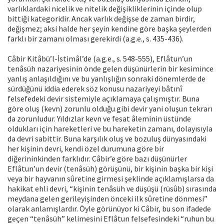
varlıklardaki nicelik ve nitelik değişikliklerinin içinde olup
bittiği kategoridir. Ancak varlık değişse de zaman birdir,
değişmez; aksi halde her şeyin kendine göre başka şeylerden
farklı bir zamanı olması gerekirdi (a.g.e., s. 435-436).
Câbir Kitâbü’l-İstimâl’de (a.g.e., s. 548-555), Eflâtun’un
tenâsüh nazariyesinin önde gelen düşünürlerin bir kesimince
yanlış anlaşıldığını ve bu yanlışlığın sonraki dönemlerde de
sürdüğünü iddia ederek söz konusu nazariyeyi bâtınî
felsefedeki devir sistemiyle açıklamaya çalışmıştır. Buna
göre oluş (kevn) zorunlu olduğu gibi devir yani oluşun tekrarı
da zorunludur. Yıldızlar kevn ve fesat âleminin üstünde
oldukları için hareketleri ve bu hareketin zamanı, dolayısıyla
da devri sabittir. Buna karşılık oluş ve bozuluş dünyasındaki
her kişinin devri, kendi özel durumuna göre bir
diğerininkinden farklıdır. Câbir’e göre bazı düşünürler
Eflâtun’un devir (tenâsüh) görüşünü, bir kişinin başka bir kişi
veya bir hayvanın sûretine girmesi şeklinde açıklamışlarsa da
hakikat ehli devri, “kişinin tenâsüh ve düşüşü (rüsûb) sırasında
meydana gelen gerileyişinden önceki ilk sûretine dönmesi”
olarak anlamışlardır. Öyle görünüyor ki Câbir, bu son ifadede
geçen “tenâsüh” kelimesini Eflâtun felsefesindeki “ruhun bu