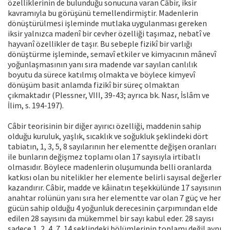
özelliklerinin de bulunduğu sonucuna varan Câbir, iksir
kavramıyla bu görüşünü temellendirmiştir. Madenlerin
dönüştürülmesi işleminde mutlaka uygulanması gereken
iksir yalnızca madenî bir cevher özelliği taşımaz, nebatî ve
hayvanî özellikler de taşır. Bu sebeple fizikî bir varlığı
dönüştürme işleminde, semavî etkiler ve kimyacının mânevî
yoğunlaşmasının yanı sıra madende var sayılan canlılık
boyutu da sürece katılmış olmakta ve böylece kimyevî
dönüşüm basit anlamda fizikî bir süreç olmaktan
çıkmaktadır (Plessner, VIII, 39-43; ayrıca bk. Nasr, İslâm ve
İlim, s. 194-197).
Câbir teorisinin bir diğer ayırıcı özelliği, maddenin sahip
olduğu kuruluk, yaşlık, sıcaklık ve soğukluk şeklindeki dört
tabiatın, 1, 3, 5, 8 sayılarının her elementte değişen oranları
ile bunların değişmez toplamı olan 17 sayısıyla irtibatlı
olmasıdır. Böylece madenlerin oluşumunda belli oranlarda
katkısı olan bu nitelikler her elemente belirli sayısal değerler
kazandırır. Câbir, madde ve kâinatın teşekkülünde 17 sayısının
anahtar rolünün yanı sıra her elementte var olan 7 güç ve her
gücün sahip olduğu 4 yoğunluk derecesinin çarpımından elde
edilen 28 sayısını da mükemmel bir sayı kabul eder. 28 sayısı
sadece 1, 2, 4, 7, 14 şeklindeki bölümlerinin toplamı değil aynı