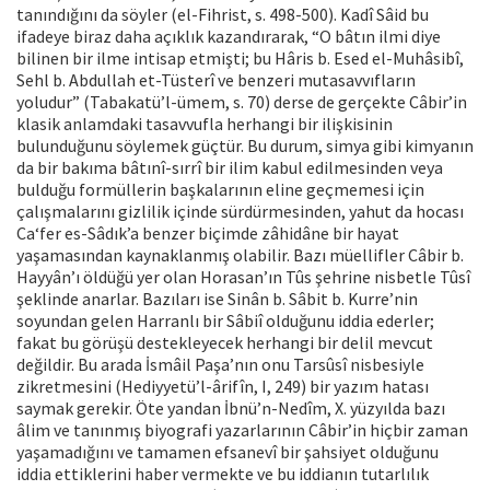
tanındığını da söyler (el-Fihrist, s. 498-500). Kadî Sâid bu
ifadeye biraz daha açıklık kazandırarak, “O bâtın ilmi diye
bilinen bir ilme intisap etmişti; bu Hâris b. Esed el-Muhâsibî,
Sehl b. Abdullah et-Tüsterî ve benzeri mutasavvıfların
yoludur” (Tabakatü’l-ümem, s. 70) derse de gerçekte Câbir’in
klasik anlamdaki tasavvufla herhangi bir ilişkisinin
bulunduğunu söylemek güçtür. Bu durum, simya gibi kimyanın
da bir bakıma bâtınî-sırrî bir ilim kabul edilmesinden veya
bulduğu formüllerin başkalarının eline geçmemesi için
çalışmalarını gizlilik içinde sürdürmesinden, yahut da hocası
Ca‘fer es-Sâdık’a benzer biçimde zâhidâne bir hayat
yaşamasından kaynaklanmış olabilir. Bazı müellifler Câbir b.
Hayyân’ı öldüğü yer olan Horasan’ın Tûs şehrine nisbetle Tûsî
şeklinde anarlar. Bazıları ise Sinân b. Sâbit b. Kurre’nin
soyundan gelen Harranlı bir Sâbiî olduğunu iddia ederler;
fakat bu görüşü destekleyecek herhangi bir delil mevcut
değildir. Bu arada İsmâil Paşa’nın onu Tarsûsî nisbesiyle
zikretmesini (Hediyyetü’l-ârifîn, I, 249) bir yazım hatası
saymak gerekir. Öte yandan İbnü’n-Nedîm, X. yüzyılda bazı
âlim ve tanınmış biyografi yazarlarının Câbir’in hiçbir zaman
yaşamadığını ve tamamen efsanevî bir şahsiyet olduğunu
iddia ettiklerini haber vermekte ve bu iddianın tutarlılık