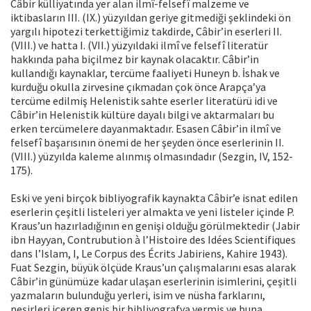
Câbir külliyatında yer alan ilmî-felsefî malzeme ve
iktibasların III. (IX.) yüzyıldan geriye gitmediği şeklindeki ön
yargılı hipotezi terkettiğimiz takdirde, Câbir’in eserleri II.
(VIII.) ve hatta I. (VII.) yüzyıldaki ilmî ve felsefî literatür
hakkında paha biçilmez bir kaynak olacaktır. Câbir’in
kullandığı kaynaklar, tercüme faaliyeti Huneyn b. İshak ve
kurduğu okulla zirvesine çıkmadan çok önce Arapça’ya
tercüme edilmiş Helenistik sahte eserler literatürü idi ve
Câbir’in Helenistik kültüre dayalı bilgi ve aktarmaları bu
erken tercümelere dayanmaktadır. Esasen Câbir’in ilmî ve
felsefî başarısının önemi de her şeyden önce eserlerinin II.
(VIII.) yüzyılda kaleme alınmış olmasındadır (Sezgin, IV, 152-
175).
Eski ve yeni birçok bibliyografik kaynakta Câbir’e isnat edilen
eserlerin çeşitli listeleri yer almakta ve yeni listeler içinde P.
Kraus’un hazırladığının en genişi olduğu görülmektedir (Jabir
ibn Hayyan, Contrubution à l’Histoire des Idées Scientifiques
dans l’Islam, I, Le Corpus des Écrits Jabiriens, Kahire 1943).
Fuat Sezgin, büyük ölçüde Kraus’un çalışmalarını esas alarak
Câbir’in günümüze kadar ulaşan eserlerinin isimlerini, çeşitli
yazmaların bulunduğu yerleri, isim ve nüsha farklarını,
neşirleri içeren geniş bir bibliyografya vermiş ve buna