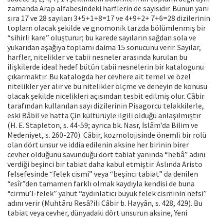
zamanda Arap alfabesindeki harflerin de sayısıdır. Bunun yanı
sıra 17 ve 28 sayıları 3+5+1+8=17 ve 4+9+2+ 7+6=28 dizilerinin
toplam olacak şekilde ve gnomonik tarzda bölümlenmiş bir
“sihirli kare” oluşturur; bu karede sayıların sağdan sola ve
yukarıdan aşağıya toplamı daima 15 sonucunu verir. Sayılar,
harfler, nitelikler ve tabii nesneler arasında kurulan bu
ilişkilerde ideal hedef bütün tabii nesnelerin bir katalogunu
çıkarmaktır. Bu katalogda her cevhere ait temel ve özel
nitelikler yer alır ve bu nitelikler ölçme ve deneyin de konusu
olacak şekilde nicelikleri açısından tesbit edilmiş olur. Câbir
tarafından kullanılan sayı dizilerinin Pisagorcu telakkilerle,
eski Bâbil ve hatta Çin kültürüyle ilgili olduğu anlaşılmıştır
(H. E. Stapleton, s. 44-59; ayrıca bk. Nasr, İslâm’da Bilim ve
Medeniyet, s. 260-270). Câbir, kozmolojisinde önemli bir rolü
olan dört unsur ve iddia edilenin aksine her birinin birer
cevher olduğunu savunduğu dört tabiat yanında “hebâ” adını
verdiği beşinci bir tabiat daha kabul etmiştir. Aslında Aristo
felsefesinde “felek cismi” veya “beşinci tabiat” da denilen
“esîr”den tamamen farklı olmak kaydıyla kendisi de buna
“cirmü’l-felek” yahut “aydınlatıcı büyük felek cisminin nefsi”
adını verir (Muhtâru Resâ?ili Câbir b. Hayyân, s. 428, 429). Bu
tabiat veya cevher, dünyadaki dört unsurun aksine, Yeni