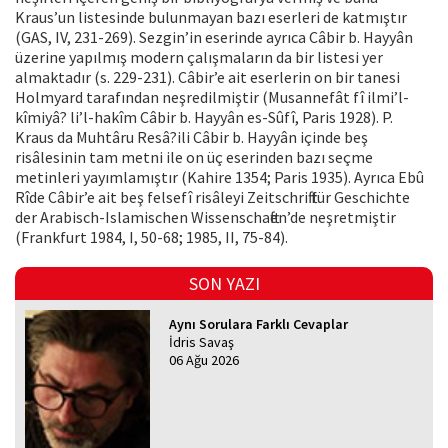
Kraus’un listesinde bulunmayan bazı eserleri de katmıştır
(GAS, IV, 231-269). Sezgin’in eserinde ayrıca Câbir b. Hayyân
üzerine yapılmış modern çalışmaların da bir listesi yer
almaktadır (s. 229-231). Câbir’e ait eserlerin on bir tanesi
Holmyard tarafından neşredilmiştir (Musannefât fî ilmi’l-
kîmiyâ? li’l-hakîm Câbir b. Hayyân es-Sûfî, Paris 1928). P.
Kraus da Muhtâru Resâ?ili Câbir b. Hayyân içinde beş
risâlesinin tam metni ile on üç eserinden bazı seçme
metinleri yayımlamıştır (Kahire 1354; Paris 1935). Ayrıca Ebû
Rîde Câbir’e ait beş felsefî risâleyi Zeitschrift für Geschichte
der Arabisch-Islamischen Wissenschaften’de neşretmiştir
(Frankfurt 1984, I, 50-68; 1985, II, 75-84).
SON YAZI
Aynı Sorulara Farklı Cevaplar
İdris Savaş
06 Ağu 2026