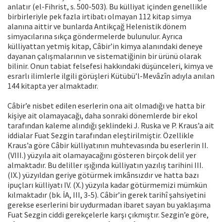
anlatır (el-Fihrist, s. 500-503). Bu külliyat içinden genellikle
birbirleriyle pek fazla irtibatı olmayan 112 kitap simya
alanına aittir ve bunlarda Antikçağ Helenistik dönem
simyacılarına sıkça göndermelerde bulunulur. Ayrıca
külliyattan yetmiş kitap, Câbir’in kimya alanındaki deneye
dayanan çalışmalarının ve sistematiğinin bir ürünü olarak
bilinir. Onun tabiat felsefesi hakkındaki düşünceleri, kimya ve
esrarlı ilimlerle ilgili görüşleri Kütübü’l-Mevâzîn adıyla anılan
144 kitapta yer almaktadır.
Câbir’e nisbet edilen eserlerin ona ait olmadığı ve hatta bir
kişiye ait olamayacağı, daha sonraki dönemlerde bir ekol
tarafından kaleme alındığı şeklindeki J. Ruska ve P. Kraus’a ait
iddialar Fuat Sezgin tarafından eleştirilmiştir. Özellikle
Kraus’a göre Câbir külliyatının muhtevasında bu eserlerin II.
(VIII.) yüzyıla ait olamayacağını gösteren birçok delil yer
almaktadır. Bu deliller ışığında külliyatın yazılış tarihini III.
(IX.) yüzyıldan geriye götürmek imkânsızdır ve hatta bazı
ipuçları külliyatı IV. (X.) yüzyıla kadar götürmemizi mümkün
kılmaktadır (bk. İA, III, 3-5). Câbir’in gerek tarihî şahsiyetini
gerekse eserlerini bir uydurmadan ibaret sayan bu yaklaşıma
Fuat Sezgin ciddi gerekçelerle karşı çıkmıştır. Sezgin’e göre,