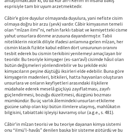
anlaşılmaktadır ki, bu da Kur’ân-ı Kerîm’in insana bakış
esprisiyle tam bir uyum arzetmektedir.
Câbir’e göre duyulur olmayanda duyulura, yani nefiste cisim
olmaya doğru bir arzu (şevk) vardır. Câbir kimyasının temeli
olan “mîzan ilmi”ni, nefsin farklı tabiat ve kemiyetteki cisme
yahut unsurlara dönme arzusuna dayandırmıştır. Tabii
niteliklerin nicelik diliyle ifadesi anlamına gelen mîzan, her
cismin klasik fizikte kabul edilen dört unsurunun oranını
tesbit ederek bu cismin terkibini yenilemeyi amaçlayan bir
teoridir. Bu teoriyle kimyager (es-san‘avî) cisimde hâsıl olan
bütün değişmeleri yönlendirebilir ve bu şekilde eski
kimyacıların peşine düştüğü iksirleri elde edebilir. Buna göre
kimyagerin madenleri, bitkileri, hatta hayvanları oluşturan
unsurlara ve onların keyfiyetleri arasındaki ilişkilere
müdahale ederek meselâ güçlüyü zayıflatması, zayıfı
güçlendirmesi, bozuğu düzeltmesi, düzgünü bozması
mümkündür. Bu üç varlık âlemindeki unsurları etkileme
gücüne sahip olan kişi bütün ilimlere ulaşmış, mahlûkatın
bilgisini, tabiattaki işleyişi kavramış olur (a.g.e., s. 481).
Câbir’in mîzan teorisi ve bu teoriye dayanan kimya sistemi
onu “ilmü’l-havâs” denilen başka bir sisteme götürdü ve bu