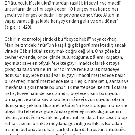
Eflâtunculuk’taki uknûmlardan (asıl) biri sayılır ve maddî
unsurların da aslını teşkil eder. “O her şeyin aslıdır; o her
şeydir ve her şey ondadır. Her şey ona döner. Yüce Allah’ın
yapıp yarattığı şekilde her şey ondan gelir ve ona döner”
(a.g.e., s. 428).
Câbir’in kozmolojisindeki bu “beyaz hebâ” veya cevher,
Maniheizm’deki “nûr”un karşılığı gibi görünmektedir; ancak
yine de Câbir’i düalist saymak doğru değildir. Ona göre bu
cevher evrende, önce içinde bulunduğumuz âlemi kuşatan,
aydınlatıcı ve en büyük felekte gayri maddî olarak ortaya
çıkar, daha sonra belirli bir form ve renk alarak maddeye
dönüşür. Böylece bu aslî varlık gayri maddî mertebede basit
bir cevher, maddî mertebede ise birleşik, hareketli, zaman ve
mekânla ilişkili halde bulunur. İlk mertebede iken fiilî olarak
nefis, kuvve halinde ise cisimdir; böylece cisim bu duyulur
olmayan ve akılla kavranabilen mânevî özün duyulur olana
dönüşmüş şeklidir. Bu suretle Câbir’in kozmolojisi monizme
ulaşır. Bu felsefeye göre Aristo geleneğindeki düşüncenin
aksine, en değerli varlık ne yalnız ruh ne de yalnız ceset olup
ruhla cesedin birlikte meydana getirdiği varlıktır. Buradan
insanın bütünüyle ruhanî varlıklardan daha üstün tutulduğu