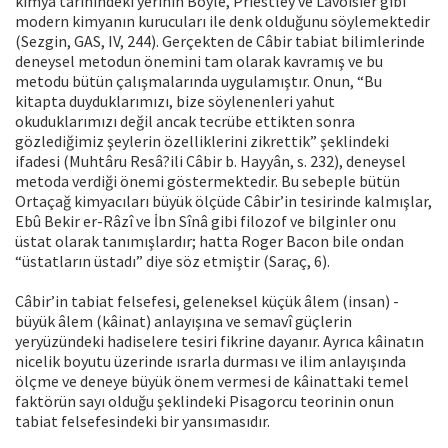
kimya tarihindeki yerinin Boyle, Priestley ve Lavoisier gibi
modern kimyanın kurucuları ile denk olduğunu söylemektedir
(Sezgin, GAS, IV, 244). Gerçekten de Câbir tabiat bilimlerinde
deneysel metodun önemini tam olarak kavramış ve bu
metodu bütün çalışmalarında uygulamıştır. Onun, “Bu
kitapta duyduklarımızı, bize söylenenleri yahut
okuduklarımızı değil ancak tecrübe ettikten sonra
gözlediğimiz şeylerin özelliklerini zikrettik” şeklindeki
ifadesi (Muhtâru Resâ?ili Câbir b. Hayyân, s. 232), deneysel
metoda verdiği önemi göstermektedir. Bu sebeple bütün
Ortaçağ kimyacıları büyük ölçüde Câbir’in tesirinde kalmışlar,
Ebû Bekir er-Râzî ve İbn Sînâ gibi filozof ve bilginler onu
üstat olarak tanımışlardır; hatta Roger Bacon bile ondan
“üstatların üstadı” diye söz etmiştir (Saraç, 6).
Câbir’in tabiat felsefesi, geleneksel küçük âlem (insan) -
büyük âlem (kâinat) anlayışına ve semavî güçlerin
yeryüzündeki hadiselere tesiri fikrine dayanır. Ayrıca kâinatın
nicelik boyutu üzerinde ısrarla durması ve ilim anlayışında
ölçme ve deneye büyük önem vermesi de kâinattaki temel
faktörün sayı olduğu şeklindeki Pisagorcu teorinin onun
tabiat felsefesindeki bir yansımasıdır.