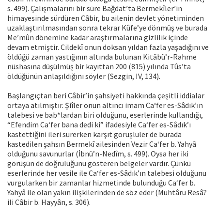
s. 499). Çalışmalarını bir süre Bağdat’ta Bermekîler’in
himayesinde sürdüren Câbir, bu ailenin devlet yönetiminden
uzaklaştırılmasından sonra tekrar Kûfe’ye dönmüş ve burada
Me’mûn dönemine kadar araştırmalarına gizlilik içinde
devam etmiştir. Cildekî onun doksan yıldan fazla yaşadığını ve
öldüğü zaman yastığının altında bulunan Kitâbü’r-Rahme
nüshasına düşülmüş bir kayıttan 200 (815) yılında Tûs’ta
öldüğünün anlaşıldığını söyler (Sezgin, IV, 134).
Başlangıçtan beri Câbir’in şahsiyeti hakkında çeşitli iddialar
ortaya atılmıştır. Şiîler onun altıncı imam Ca‘fer es-Sâdık’ın
talebesi ve bab*lardan biri olduğunu, eserlerinde kullandığı,
“Efendim Ca‘fer bana dedi ki” ifadesiyle Ca‘fer es-Sâdık’ı
kastettiğini ileri sürerken karşıt görüşlüler de burada
kastedilen şahsın Bermekî ailesinden Vezir Ca‘fer b. Yahyâ
olduğunu savunurlar (İbnü’n-Nedîm, s. 499). Oysa her iki
görüşün de doğruluğunu gösteren belgeler vardır. Çünkü
eserlerinde her vesile ile Ca‘fer es-Sâdık’ın talebesi olduğunu
vurgularken bir zamanlar hizmetinde bulunduğu Ca‘fer b.
Yahyâ ile olan yakın ilişkilerinden de söz eder (Muhtâru Resâ?
ili Câbir b. Hayyân, s. 306).