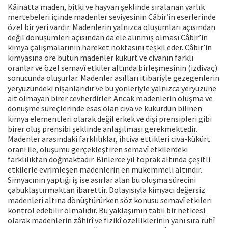
Kâinatta maden, bitki ve hayvan şeklinde sıralanan varlık
mertebeleri içinde madenler seviyesinin Câbir’in eserlerinde
özel bir yeri vardır. Madenlerin yalnızca oluşumları açısından
değil dönüşümleri açısından da ele alınmış olması Câbir’in
kimya çalışmalarının hareket noktasını teşkil eder. Câbir’in
kimyasına öre bütün madenler kükürt ve civanın farklı
oranlar ve özel semavî etkiler altında birleşmesinin (izdivaç)
sonucunda oluşurlar. Madenler asılları itibariyle gezegenlerin
yeryüzündeki nişanlarıdır ve bu yönleriyle yalnızca yeryüzüne
ait olmayan birer cevherdirler. Ancak madenlerin oluşma ve
dönüşme süreçlerinde esas olan civa ve kükürdün bilinen
kimya elementleri olarak değil erkek ve dişi prensipleri gibi
birer oluş prensibi şeklinde anlaşılması gerekmektedir.
Madenler arasındaki farklılıklar, ihtiva ettikleri civa-kükürt
oranı ile, oluşumu gerçekleştiren semavî etkilerdeki
farklılıktan doğmaktadır. Binlerce yıl toprak altında çeşitli
etkilerle evrimleşen madenlerin en mükemmeli altındır.
Simyacının yaptığı iş ise asırlar alan bu oluşma sürecini
çabuklaştırmaktan ibarettir. Dolayısıyla kimyacı değersiz
madenleri altına dönüştürürken söz konusu semavî etkileri
kontrol edebilir olmalıdır. Bu yaklaşımın tabii bir neticesi
olarak madenlerin zâhirî ve fizikî özelliklerinin yanı sıra ruhî