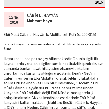
2016
CÂBİR b. HAYYÂN
12 Nis
Mahmut Kaya
2016
Ebû Mûsâ Câbir b. Hayyân b. Abdillâh el-Kûfî (ö. 200/815)
İslâm kimyacılarının en ünlüsü, tabiat filozofu ve çok yönlü
âlim.
Hayatı hakkında pek az şey bilinmektedir. Onunla ilgili ilk
kaynaklarda yer alan bilgiler tam bir belirsizlik içindedir, aynı
zamanda bunlar hayat hikâyesine efsanevî birtakım
unsurların da karışmış olduğunu gösterir. İbnü’n-Nedîm
Câbir’in künyesini Ebû Abdullah olarak bildirir; fakat daha
sonra Ebû Bekir er-Râzî’nin bir cümlesinde, “Hocamız Ebû
Mûsâ Câbir b. Hayyân der ki” ifadesine yer vermesinden,
künyenin Ebû Abdullah değil Ebû Mûsâ olması gerektiği
anlaşılmaktadır. Bizzat kendisi de eserlerinde Ebû Mûsâ
künyesini kullanmaktadır (Muhtâru Resâ?ili Câbir b. Hayyân,
s. 307). İbnü’n-Nedîm, Câbir’in aynı zamanda sûfî olarak