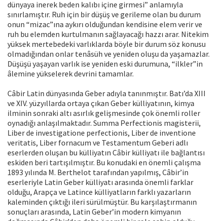
dünyaya inerek beden kalıbı içine girmesi” anlamıyla
sınırlamıştır. Ruh için bir düşüş ve gerileme olan bu durum
onun “mizac”ına aykırı olduğundan kendisine elem verir ve
ruh bu elemden kurtulmanın sağlayacağı hazzı arar. Nitekim
yüksek mertebedeki varlıklarda böyle bir durum söz konusu
olmadığından onlar tenâsüh ve yeniden oluşu da yaşamazlar.
Düşüşü yaşayan varlık ise yeniden eski durumuna, “ilkler”in
âlemine yükselerek devrini tamamlar.
Câbir Latin dünyasında Geber adıyla tanınmıştır. Batı’da XIII
ve XIV. yüzyıllarda ortaya çıkan Geber külliyatının, kimya
ilminin sonraki altı asırlık gelişmesinde çok önemli roller
oynadığı anlaşılmaktadır. Summa Perfectionis magisterii,
Liber de investigatione perfectionis, Liber de inventione
veritatis, Liber fornacum ve Testamentum Geberi adlı
eserlerden oluşan bu külliyatın Câbir külliyatı ile bağlantısı
eskiden beri tartışılmıştır. Bu konudaki en önemli çalışma
1893 yılında M. Berthelot tarafından yapılmış, Câbir’in
eserleriyle Latin Geber külliyatı arasında önemli farklar
olduğu, Arapça ve Latince külliyatların farklı yazarların
kaleminden çıktığı ileri sürülmüştür. Bu karşılaştırmanın
sonuçları arasında, Latin Geber’in modern kimyanın