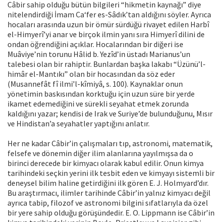
Câbir sahip olduğu bütün bilgileri “hikmetin kaynağı” diye
nitelendirdiği İmam Ca‘fer es-Sâdık’tan aldığını söyler. Ayrıca
hocaları arasında uzun bir ömür sürdüğü rivayet edilen Harbî
el-Himyerî’yi anar ve birçok ilmin yanı sıra Himyerî dilini de
ondan öğrendiğini açıklar. Hocalarından bir diğeri ise
Muâviye’nin torunu Hâlid b. Yezîd’in üstadı Marianus’un
talebesi olan bir rahiptir. Bunlardan başka lakabı “Üzünü’l-
himâr el-Mantıkı” olan bir hocasından da söz eder
(Musannefât fî ilmi’l-kîmiyâ, s. 100). Kaynaklar onun
yönetimin baskısından korktuğu için uzun süre bir yerde
ikamet edemediğini ve sürekli seyahat etmek zorunda
kaldığını yazar; kendisi de Irak ve Suriye’de bulunduğunu, Mısır
ve Hindistan’a seyahatler yaptığını anlatır.
Her ne kadar Câbir’in çalışmaları tıp, astronomi, matematik,
felsefe ve dönemin diğer ilim alanlarına yayılmışsa da o
birinci derecede bir kimyacı olarak kabul edilir. Onun kimya
tarihindeki seçkin yerini ilk tesbit eden ve kimyayı sistemli bir
deneysel bilim haline getirdiğini ilk gören E. J. Holmyard’dır.
Bu araştırmacı, ilimler tarihinde Câbir’in yalnız kimyacı değil
ayrıca tabip, filozof ve astronomi bilgini sıfatlarıyla da özel
bir yere sahip olduğu görüşündedir. E. O. Lippmann ise Câbir’in