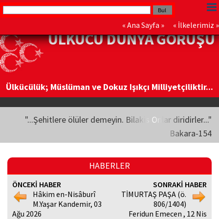
«
Ana Sayfa
» «
İlkelerimiz
»
ÜLKÜCÜ DÜNYA GÖRÜŞÜ
Ülkücülük; Müslüman ve Dokuz Işıkçı Milliyetçiliktir...
"...Şehitlere ölüler demeyin. Bilakis Onlar diridirler..."
Bakara-154
HABERLER
ÖNCEKİ HABER
SONRAKİ HABER
Hâkim en-Nisâburî
TİMURTAŞ PAŞA (ö.
M.Yaşar Kandemir, 03
806/1404)
Ağu 2026
Feridun Emecen , 12 Nis