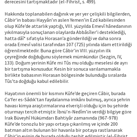
derecesini tartışmaktadır (el-Fihrist, s. 499).
Hakkında toplanabilen dağınık ve yer yer çelişkili bilgilerden,
Câbir’in babası Hayyân’ın aslen Yemen’in Ezd kabilesinden
olup Kûfe’de attarlık yaptığı, VIII. yüzyılda Emevî hânedanının
yıkılmasıyla sonuçlanan olaylarda Abbâsîler’i desteklediği,
hatta dâî* sıfatıyla Horasan’a gönderildiği ve daha sonra
orada Emevî valisi tarafından 107 (725) yılında idam ettirildiği
öğrenilmektedir. Buna göre Câbir’in VIII. yüzyılın ilk
çeyreğinde doğduğunu söylemek mümkündür (Sezgin, IV,
133). Doğum yerinin Kûfe mi Tûs mu olduğu meselesi de ayrı
bir tartışma konusudur. Kesin bir sonuca varılamamakla
birlikte babasının Horasan bölgesinde bulunduğu sıralarda
Tûs’ta doğduğu kabul edilebilir.
Hayatının önemli bir kısmını Kûfe’de geçiren Câbir, burada
Ca‘fer es-Sâdık’tan faydalanma imkânı bulmuş, ayrıca şehrin
havası kimya araştırmalarına elverişli olduğu için bu şehirde
oturmayı tercih etmiştir. İbnü’n-Nedîm’in verdiği bilgiye göre
Irak Büveyhî Hükümdarı Bahtiyâr zamanında (967-978)
Kûfe’de tonozlu bir yapı ortaya çıkarılmış ve içinde 200
batman altın bulunan bir havanla bir potaya rastlanarak
Câbir’in evinin de burada olduğu tesbit edilmiştir (el-Fihrist,