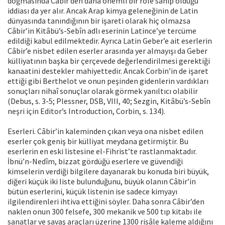
doğmasında Câbir’den daha önemli bir role sahip olduğu
iddiası da yer alır. Ancak Arap kimya geleneğinin de Latin
dünyasında tanındığının bir işareti olarak hiç olmazsa
Câbir’in Kitâbü’s-Sebîn adlı eserinin Latince’ye tercüme
edildiği kabul edilmektedir. Ayrıca Latin Geber’e ait eserlerin
Câbir’e nisbet edilen eserler arasında yer almayışı da Geber
külliyatının başka bir çerçevede değerlendirilmesi gerektiği
kanaatini destekler mahiyettedir. Ancak Corbin’in de işaret
ettiği gibi Berthelot ve onun peşinden gidenlerin vardıkları
sonuçları nihaî sonuçlar olarak görmek yanıltıcı olabilir
(Debus, s. 3-5; Plessner, DSB, VIII, 40; Sezgin, Kitâbü’s-Sebîn
neşri için Editor’s Introduction, Corbin, s. 134).
Eserleri. Câbir’in kaleminden çıkan veya ona nisbet edilen
eserler çok geniş bir külliyat meydana getirmiştir. Bu
eserlerin en eski listesine el-Fihrist’te rastlanmaktadır.
İbnü’n-Nedîm, bizzat gördüğü eserlere ve güvendiği
kimselerin verdiği bilgilere dayanarak bu konuda biri büyük,
diğeri küçük iki liste bulunduğunu, büyük olanın Câbir’in
bütün eserlerini, küçük listenin ise sadece kimyayı
ilgilendirenleri ihtiva ettiğini söyler. Daha sonra Câbir’den
naklen onun 300 felsefe, 300 mekanik ve 500 tıp kitabı ile
sanatlar ve savaş araçları üzerine 1300 risâle kaleme aldığını