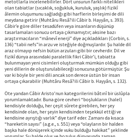
metotlarla incelenebilirler. Dört unsurun farklı nitelikleri
olan tabiatlar (sıcaklık, soğukluk, kuruluk, yaşlık) fizikî
âlemin oluşumunu sağladığı gibi harflerin birleşimi de dili
meydana getirir (Muhtâru Resâ?ili Câbir b. Hayyân, s. 393).
Câbir’e göre diller tesadüfen veya insanların düşünüp
tasarlamaları sonucu ortaya çıkmamıştır; aksine bazı
araştırmacıların “mânevî enerji” diye açıkladıkları (Corbin, s.
136) “tabii nefs”in arzu ve isteğiyle doğmuşlardır. Şu halde dil
araz olmayıp nefsin bütün arzuları gibi bir cevherdir. Dil ve
fizikî dünya arasındaki paralellik fikri Câbir’i, tabiatta
bulunmayan yeni cisimleri oluşturmak mümkün olduğu gibi
yeni dillerin de oluşturulabileceği sonucuna götürmüştür. Şu
var ki böyle bir yeni dili ancak son derece üstün bir insan
ortaya çıkarabilir (Muhtâru Resâ?ili Câbir b. Hayyân, s. 132).
Öte yandan Câbir Aristo’nun kategorilerini bâtınî bir üslûpla
yorumlamaktadır. Buna göre cevheri “boşlukların (halel)
kendisiyle dolduğu, her çeşit sûrete girebilen, her şey
kendisinde olan, her şeyin kendisinden teşekkül ettiği ve
kendisine ayrıştığı varlık” diye tarif eder. Zamanı da kısaca
“hareketin sayısı” (a.g.e., s. 551) veya “olayların bir halden
başka hale dönüşerek içinde vuku bulduğu hakikat” şeklinde
yorumlar. Şu halde oluş ve bozuluş dünyasında zaman,