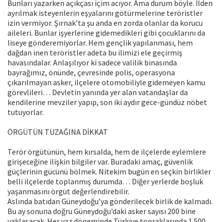
Bunları yazarken açıkçası içim acıyor. Ama durum böyle. İlden
ayrılmak isteyenlerin eşyalarını götürmelerine teröristler
izin vermiyor. Şırnak’ta şu anda en zorda olanlar da korucu
aileleri. Bunlar işyerlerine gidemedikleri gibi çocuklarını da
liseye gönderemiyorlar. Hem gençlik yapılanması, hem
dağdan inen teröristler adeta bu ilimizi ele geçirmiş
havasındalar. Anlaşılıyor ki sadece valilik binasında
bayrağımız, önünde, çevresinde polis, operasyona
çıkarılmayan asker, ilçelere otomobiliyle gidemeyen kamu
görevlileri… Devletin yanında yer alan vatandaşlar da
kendilerine mevziler yapıp, son iki aydır gece-gündüz nöbet
tutuyorlar.
ÖRGÜTÜN TUZAĞINA DİKKAT
Terör örgütünün, hem kırsalda, hem de ilçelerde eylemlere
girişeceğine ilişkin bilgiler var. Buradaki amaç, güvenlik
güçlerinin gücünü bölmek. Nitekim bugün en seçkin birlikler
belli ilçelerde toplanmış durumda… Diğer yerlerde boşluk
yaşanmasını örgüt değerlendirebilir.
Aslında batıdan Güneydoğu’ya gönderilecek birlik de kalmadı.
Bu ay sonuna doğru Güneydoğu’daki asker sayısı 200 bine
yaklaşacak. Her yaz döneminde Türkiye topraklarında 1.500,