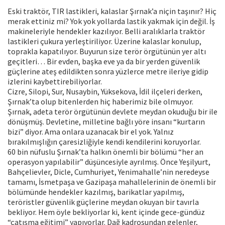
Eski traktör, TIR lastikleri, kalaslar Şırnak’a niçin taşınır? Hiç
merak ettiniz mi? Yok yok yollarda lastik yakmak için değil. İş
makineleriyle hendekler kazılıyor. Belli aralıklarla traktör
lastikleri çukura yerleştiriliyor. Üzerine kalaslar konulup,
toprakla kapatılıyor. Buyurun size terör örgütünün yer altı
geçitleri… Bir evden, başka eve ya da bir yerden güvenlik
güçlerine ateş edildikten sonra yüzlerce metre ileriye gidip
izlerini kaybettirebiliyorlar.
Cizre, Silopi, Sur, Nusaybin, Yüksekova, İdil ilçeleri derken,
Şırnak’ta olup bitenlerden hiç haberimiz bile olmuyor.
Şırnak, adeta terör örgütünün devlete meydan okuduğu bir ile
dönüşmüş. Devletine, milletine bağlı yöre insanı “kurtarın
bizi” diyor. Ama onlara uzanacak bir el yok. Yalnız
bırakılmışlığın çaresizliğiyle kendi kendilerini koruyorlar.
60 bin nüfuslu Şırnak’ta halkın önemli bir bölümü “her an
operasyon yapılabilir” düşüncesiyle ayrılmış. Önce Yeşilyurt,
Bahçelievler, Dicle, Cumhuriyet, Yenimahalle’nin neredeyse
tamamı, İsmetpaşa ve Gazipaşa mahallelerinin de önemli bir
bölümünde hendekler kazılmış, barikatlar yapılmış,
teröristler güvenlik güçlerine meydan okuyan bir tavırla
bekliyor. Hem öyle bekliyorlar ki, kent içinde gece-gündüz
“çatışma eğitimi” yapıyorlar. Dağ kadrosundan gelenler,