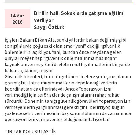
Bir ilin hali: Sokaklarda çatışma eğitimi
14 Mar
veriliyor
2016
Saygı Öztürk
İçişleri Bakanı Efkan Ala, sanki yıllardır bakan değilmiş gibi
son günlerde çoğu eski olan ama “yeni” dediği “güvenlik
önlemleri”ni açıklıyor. Yani, bundan önce meydana gelen
olaylar meğer hep “güvenlik önlemi alınmamasından”
kaynaklanıyormuş. Yani devletin müthiş ihmallerini bir yerde
bakan açıklamış oluyor.
Güvenlik birimleri, terör örgütünün ilçelere yerleşme planını
görmüştü. Hatta mühimmatların depolandığı yerlerin
koordinatları da ellerindeydi. Ancak “operasyon izni”
verilmediği için teröristler de çalışmalarını rahat rahat
sürdürdü. Dönemin tanığı güvenlik görevlileri “operasyon izni
vermeyenlerin yargılanması gerektiğini” belirtiyor, bugün
yüzlerce şehit verilmesinin baş sorumlularının da zamanında
operasyon izni vermeyenler olduğunu anlatıyorlar.
TIR’LAR DOLUSU LASTİK