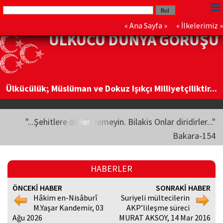
«
Ana Sayfa
» «
İlkelerimiz
»
ÜLKÜCÜ DÜNYA GÖRÜŞÜ
Ülkücülük; Müslüman ve Dokuz Işıkçı Milliyetçiliktir...
"...Şehitlere ölüler demeyin. Bilakis Onlar diridirler..."
Bakara-154
HABERLER
ÖNCEKİ HABER
SONRAKİ HABER
Hâkim en-Nisâburî
Suriyeli mültecilerin
M.Yaşar Kandemir, 03
AKP’lileşme süreci
Ağu 2026
MURAT AKSOY, 14 Mar 2016