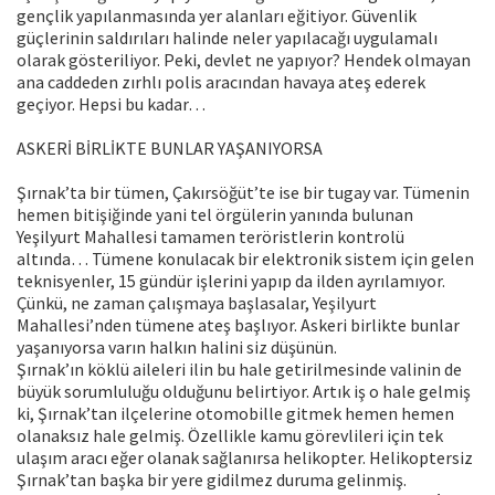
gençlik yapılanmasında yer alanları eğitiyor. Güvenlik
güçlerinin saldırıları halinde neler yapılacağı uygulamalı
olarak gösteriliyor. Peki, devlet ne yapıyor? Hendek olmayan
ana caddeden zırhlı polis aracından havaya ateş ederek
geçiyor. Hepsi bu kadar…
ASKERİ BİRLİKTE BUNLAR YAŞANIYORSA
Şırnak’ta bir tümen, Çakırsöğüt’te ise bir tugay var. Tümenin
hemen bitişiğinde yani tel örgülerin yanında bulunan
Yeşilyurt Mahallesi tamamen teröristlerin kontrolü
altında… Tümene konulacak bir elektronik sistem için gelen
teknisyenler, 15 gündür işlerini yapıp da ilden ayrılamıyor.
Çünkü, ne zaman çalışmaya başlasalar, Yeşilyurt
Mahallesi’nden tümene ateş başlıyor. Askeri birlikte bunlar
yaşanıyorsa varın halkın halini siz düşünün.
Şırnak’ın köklü aileleri ilin bu hale getirilmesinde valinin de
büyük sorumluluğu olduğunu belirtiyor. Artık iş o hale gelmiş
ki, Şırnak’tan ilçelerine otomobille gitmek hemen hemen
olanaksız hale gelmiş. Özellikle kamu görevlileri için tek
ulaşım aracı eğer olanak sağlanırsa helikopter. Helikoptersiz
Şırnak’tan başka bir yere gidilmez duruma gelinmiş.