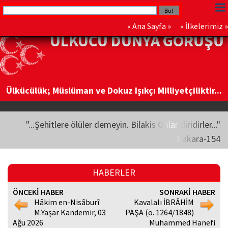
«
Ana Sayfa
» «
İlkelerimiz
»
ÜLKÜCÜ DÜNYA GÖRÜŞÜ
Ülkücülük; Müslüman ve Dokuz Işıkçı Milliyetçiliktir...
"...Şehitlere ölüler demeyin. Bilakis Onlar diridirler..."
Bakara-154
HABERLER
ÖNCEKİ HABER
SONRAKİ HABER
Hâkim en-Nisâburî
Kavalalı İBRÂHİM
M.Yaşar Kandemir, 03
PAŞA (ö. 1264/1848)
Ağu 2026
Muhammed Hanefi