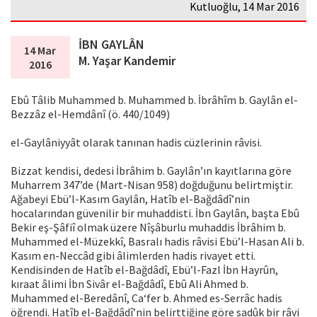
Kutluoğlu, 14 Mar 2016
İBN GAYLÂN
14 Mar
M. Yaşar Kandemir
2016
Ebû Tâlib Muhammed b. Muhammed b. İbrâhîm b. Gaylân el-
Bezzâz el-Hemdânî (ö. 440/1049)
el-Gaylâniyyât olarak tanınan hadis cüzlerinin râvisi.
Bizzat kendisi, dedesi İbrâhim b. Gaylân’ın kayıtlarına göre
Muharrem 347’de (Mart-Nisan 958) doğduğunu belirtmiştir.
Ağabeyi Ebü’l-Kasım Gaylân, Hatîb el-Bağdâdî’nin
hocalarından güvenilir bir muhaddisti. İbn Gaylân, başta Ebû
Bekir eş-Şâfiî olmak üzere Nîşâburlu muhaddis İbrâhim b.
Muhammed el-Müzekkî, Basralı hadis râvisi Ebü’l-Hasan Ali b.
Kasım en-Neccâd gibi âlimlerden hadis rivayet etti.
Kendisinden de Hatîb el-Bağdâdî, Ebü’l-Fazl İbn Hayrûn,
kıraat âlimi İbn Sivâr el-Bağdâdî, Ebû Ali Ahmed b.
Muhammed el-Beredânî, Ca‘fer b. Ahmed es-Serrâc hadis
öğrendi. Hatîb el-Bağdâdî’nin belirttiğine göre sadûk bir râvi