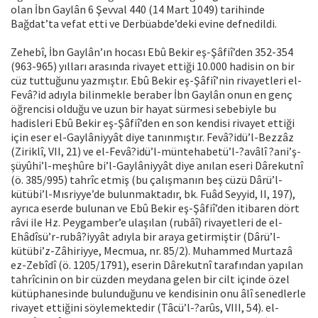
olan İbn Gaylân 6 Şevval 440 (14 Mart 1049) tarihinde
Bağdat’ta vefat etti ve Derbüabde’deki evine defnedildi.
Zehebî, İbn Gaylân’ın hocası Ebû Bekir eş-Şâfiî’den 352-354
(963-965) yılları arasında rivayet ettiği 10.000 hadisin on bir
cüz tuttuğunu yazmıştır. Ebû Bekir eş-Şâfiî’nin rivayetleri el-
Fevâ?id adıyla bilinmekle beraber İbn Gaylân onun en genç
öğrencisi olduğu ve uzun bir hayat sürmesi sebebiyle bu
hadisleri Ebû Bekir eş-Şâfiî’den en son kendisi rivayet ettiği
için eser el-Gaylâniyyât diye tanınmıştır. Fevâ?idü’l-Bezzâz
(Ziriklî, VII, 21) ve el-Fevâ?idü’l-müntehabetü’l-?avâlî ?ani’ş-
şüyûhi’l-meşhûre bi’l-Gaylâniyyât diye anılan eseri Dârekutnî
(ö. 385/995) tahrîc etmiş (bu çalışmanın beş cüzü Dârü’l-
kütübi’l-Mısriyye’de bulunmaktadır, bk. Fuâd Seyyid, II, 197),
ayrıca eserde bulunan ve Ebû Bekir eş-Şâfiî’den itibaren dört
râvi ile Hz. Peygamber’e ulaşılan (rubâî) rivayetleri de el-
Ehâdîsü’r-rubâ?iyyât adıyla bir araya getirmiştir (Dârü’l-
kütübi’z-Zâhiriyye, Mecmua, nr. 85/2). Muhammed Murtazâ
ez-Zebîdî (ö. 1205/1791), eserin Dârekutnî tarafından yapılan
tahrîcinin on bir cüzden meydana gelen bir cilt içinde özel
kütüphanesinde bulunduğunu ve kendisinin onu âlî senedlerle
rivayet ettiğini söylemektedir (Tâcü’l-?arûs, VIII, 54). el-