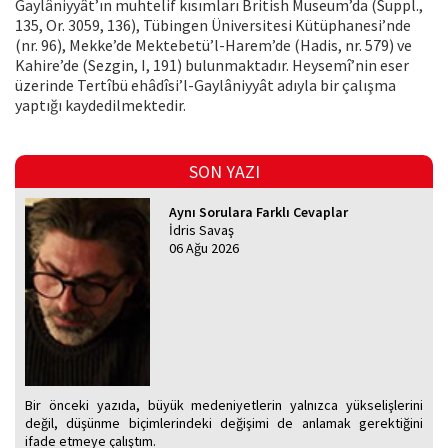
Gaylâniyyât’ın muhtelif kısımları British Museum’da (Suppl.,
135, Or. 3059, 136), Tübingen Üniversitesi Kütüphanesi’nde
(nr. 96), Mekke’de Mektebetü’l-Harem’de (Hadis, nr. 579) ve
Kahire’de (Sezgin, I, 191) bulunmaktadır. Heysemî’nin eser
üzerinde Tertîbü ehâdîsi’l-Gaylâniyyât adıyla bir çalışma
yaptığı kaydedilmektedir.
SON YAZI
Aynı Sorulara Farklı Cevaplar
İdris Savaş
06 Ağu 2026
Bir önceki yazıda, büyük medeniyetlerin yalnızca yükselişlerini
değil, düşünme biçimlerindeki değişimi de anlamak gerektiğini
ifade etmeye çalıştım.