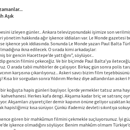
zamanlar...
ih Aşık
sini izleyen günler... Ankara televizyonundaki işimize son verilmiş.
ri yönetim hakkında ağır işkence iddiaları var. Le Monde gazetesi bu
 ise işkence yok iddiasında. Sonunda Le Monde yazarı Paul Balta Tür
olmadığına ikna edilecek. O sırada kimi arkadaşlar:
ş bir gencin Hacettepe’de yattığını”, söylüyor...
idip gencin filmini çekeceğiz. Ve bir biçimde Paul Balta’ya ileteceğ
uz. O arada tabii muhbirler de çalışıyor. Birkaç gün sonra polis ta
avcının karşısına çıkarılıyoruz... Askeri savcı bizim film teşebbüsünü
 Kısa bir sorgudan sonra Yıldırım Merkez diye adlandırılan askeri
k bir koğuşta hapis günleri başlıyor. İçerde yemekler tatsız ama hay
r kahvehanesi. Herkes kafa dengi. Akşama kadar briç ve satranç oy
yor. Akşamları ziyaretçiler demir kapının önüne geliyor uzaktan k
k hapisliğimiz kısa sürüyor. Çünkü ifademiz devleti sıkıntıya sokuy
şkence gören bir mahkûmun filmini çekmekle suçluyorsunuz. İyi gü
iye’de işkence olmadığını söylüyor. Benim mahkûm olmam Türkiye’