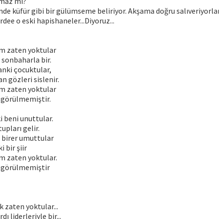
amaz mı?
e küfür gibi bir gülümseme beliriyor. Akşama doğru salıveriyorlar
dee o eski hapishaneler...Diyoruz...
im zaten yoktular
 sonbaharla bir.
anki çocuktular,
 gözleri sislenir.
im zaten yoktular
 görülmemiştir.
i beni unuttular.
upları gelir.
, birer umuttular
i bir şiir
m zaten yoktular.
 görülmemiştir
k zaten yoktular...
ı liderleriyle bir...