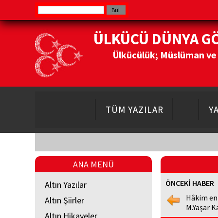
ÜLKÜCÜ DÜNYA G
Ülkücülük; Müslüman ve Do
TÜM YAZILAR
Y
ANA MENÜ
ÖNCEKİ HABER
Altın Yazılar
Hâkim en
Altın Şiirler
M.Yaşar K
Altın Hikayeler