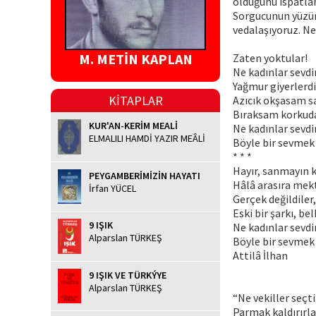
olduğunu ispatl
Sorgucunun yüzünd
vedalaşıyoruz. Ner
M. METİN KAPLAN
Zaten yoktular!
Ne kadınlar sevd
Yağmur giyerlerdi
KİTAPLAR
Azıcık okşasam s
Bıraksam korkudan
KUR'AN-KERİM MEALİ
Ne kadınlar sevd
ELMALILI HAMDİ YAZIR MEÂLİ
Böyle bir sevmek
* * *
Hayır, sanmayın k
PEYGAMBERİMİZİN HAYATI
Hâlâ arasıra mekt
İrfan YÜCEL
Gerçek değildiler
Eski bir şarkı, belk
9 IŞIK
Ne kadınlar sevdi
Alparslan TÜRKEŞ
Böyle bir sevmek
Attilâ İlhan
9 IŞIK VE TÜRKÝYE
Alparslan TÜRKEŞ
“Ne vekiller seçti
Parmak kaldırırlard