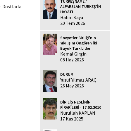
TÜRKEŞNAME /
. Dostlarla
ALPARSLAN TÜRKEŞ’İN
HAYATI
Halim Kaya
20 Tem 2026
Sovyetler Birliği'nin
Yıkılışını Öngören İki
Büyük Türk Lideri
Kemal Girgin
08 Haz 2026
DURUM
Yusuf Yılmaz ARAÇ
26 May 2026
DİRİLİŞ NESLİNİN
FİRARÎLERİ - 17.02.2010
Nurullah KAPLAN
17 Kas 2025