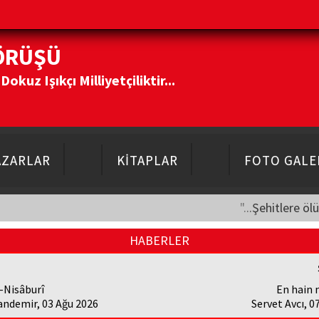
ÖRÜŞÜ
kuz Işıkçı Milliyetçiliktir...
AZARLAR
KİTAPLAR
FOTO GALE
"...Şehitlere öl
HABERLER
-Nisâburî
En hain 
andemir, 03 Ağu 2026
Servet Avcı, 0