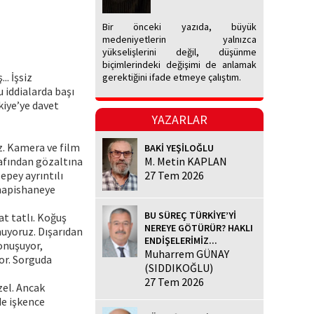
Bir önceki yazıda, büyük
medeniyetlerin yalnızca
yükselişlerini değil, düşünme
biçimlerindeki değişimi de anlamak
.. İşsiz
gerektiğini ifade etmeye çalıştım.
 iddialarda başı
kiye’ye davet
YAZARLAR
iz. Kamera ve film
BAKİ YEŞİLOĞLU
rafından gözaltına
M. Metin KAPLAN
 epey ayrıntılı
27 Tem 2026
 hapishaneye
BU SÜREÇ TÜRKİYE’Yİ
at tatlı. Koğuş
NEREYE GÖTÜRÜR? HAKLI
nuyoruz. Dışarıdan
ENDİŞELERİMİZ...
onuşuyor,
Muharrem GÜNAY
or. Sorguda
(SIDDIKOĞLU)
27 Tem 2026
zel. Ancak
de işkence