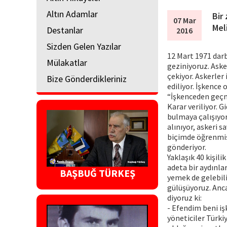
Altın Adamlar
Bir 
07 Mar
Mel
Destanlar
2016
Sizden Gelen Yazılar
12 Mart 1971 darbe
Mülakatlar
geziniyoruz. Aske
çekiyor. Askerler
Bize Gönderdikleriniz
ediliyor. İşkence 
“İşkenceden geçmi
Karar veriliyor. G
bulmaya çalışıyor
alınıyor, askeri s
biçimde öğrenmiş!
gönderiyor.
Yaklaşık 40 kişili
adeta bir aydınla
BAŞBUĞ TÜRKEŞ
yemek de gelebili
gülüşüyoruz. Anca
diyoruz ki:
- Efendim beni i
yöneticiler Türk