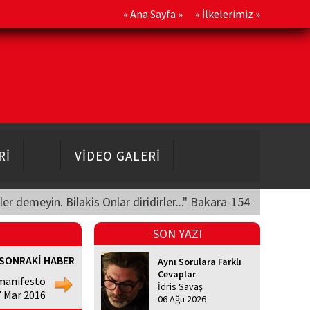
«
Ana Sayfa
» «
İlkelerimiz
»
Rİ
VİDEO GALERİ
üler demeyin. Bilakis Onlar diridirler..." Bakara-154
SON YAZI
SONRAKİ HABER
Aynı Sorulara Farklı
Cevaplar
manifesto
İdris Savaş
7 Mar 2016
06 Ağu 2026