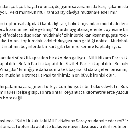
ından çok çok hayatî olunca, değişimi savunanın da karşı çıkanın da
uyor... Peki mümkün mü? Yani Saray dâvâya müdahale eder mi?
n toplumsal algıdaki kapladığı yer, hukuk açısından müdahaleden d
... İnsanlar ne hâle gelmiş? Yıllardır uygulanagelenler, öylesine bi
ş ki 'adalete dışarıdan müdahale' zihinlerde kanıksanmış, şaşırtıc
hlikeli olan, toplumdaki adalet duygusunun geldiği nokta... Müdahal
imalinin beyinlerde bir kurt gibi kemire kemire kapladığı yer...
rtileri sürekli kapatılan bir ekolden geliyor... Milli Nizam Partisi kap
patıldı... Refah Partisi kapatıldı... Fazilet Partisi kapatıldı... Bu hu
'mağdur' kimliğiyle daha sonra tek başına iktidara gelen birisinin, ş
te müdahale etmesi, siyasi tarihimizin en büyük ironisi olur...
ü hırpalanmaya rağmen Türkiye Cumhuriyeti, bir hukuk devleti... Bur
miralleri teftişe gidip, sonra onları okyanusta kilometrelerce yüzd
 Kore değil...
 aslında "Sulh Hukuk'taki MHP dâvâsına Saray müdahale eder mi?"
sıl amaç, toplumda adalete bakış ve güven duygusuyla ilgili gelinen