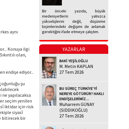
Bir önceki yazıda, büyük
medeniyetlerin yalnızca
yükselişlerini değil, düşünme
biçimlerindeki değişimi de anlamak
erkes aynı
gerektiğini ifade etmeye çalıştım.
YAZARLAR
... Konuya ilgi
ıkıntılı olan,
BAKİ YEŞİLOĞLU
M. Metin KAPLAN
n endişe ediyor...
27 Tem 2026
 çoğunluğu şu
BU SÜREÇ TÜRKİYE’Yİ
olabilecek
NEREYE GÖTÜRÜR? HAKLI
li ne yapılacaksa
ENDİŞELERİMİZ...
er seçim yenilen
Muharrem GÜNAY
î iktidar için risk
(SIDDIKOĞLU)
ekiple siyasî
27 Tem 2026
 bitirecek bir