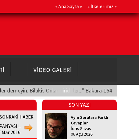
«
Ana Sayfa
» «
İlkelerimiz
»
Rİ
VİDEO GALERİ
üler demeyin. Bilakis Onlar diridirler..." Bakara-154
SON YAZI
SONRAKİ HABER
Aynı Sorulara Farklı
Cevaplar
ANYASI!..
İdris Savaş
 Mar 2016
06 Ağu 2026