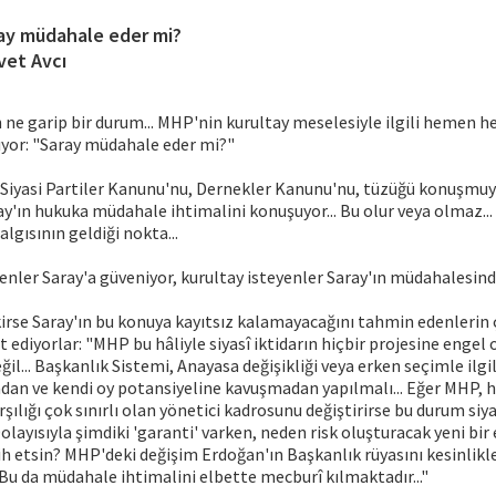
ay müdahale eder mi?
vet Avcı
n ne garip bir durum... MHP'nin kurultay meselesiyle ilgili hemen h
yor: "Saray müdahale eder mi?"
Siyasi Partiler Kanunu'nu, Dernekler Kanunu'nu, tüzüğü konuşmuyor
y'ın hukuka müdahale ihtimalini konuşuyor... Bu olur veya olmaz... S
lgısının geldiği nokta...
nler Saray'a güveniyor, kurultay isteyenler Saray'ın müdahalesinde
rse Saray'ın bu konuya kayıtsız kalamayacağını tahmin edenlerin
ediyorlar: "MHP bu hâliyle siyasî iktidarın hiçbir projesine engel 
il... Başkanlık Sistemi, Anayasa değişikliği veya erken seçimle ilgi
n ve kendi oy potansiyeline kavuşmadan yapılmalı... Eğer MHP, h
ılığı çok sınırlı olan yönetici kadrosunu değiştirirse bu durum siyas
Dolayısıyla şimdiki 'garanti' varken, neden risk oluşturacak yeni bir 
cih etsin? MHP'deki değişim Erdoğan'ın Başkanlık rüyasını kesinlikle
.. Bu da müdahale ihtimalini elbette mecburî kılmaktadır..."