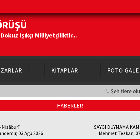
ÖRÜŞÜ
kuz Işıkçı Milliyetçiliktir...
AZARLAR
KİTAPLAR
FOTO GALE
"...Şehitlere öl
HABERLER
-Nisâburî
SAYGI DUYMAMA KAMP
andemir, 03 Ağu 2026
Mehmet Tezkan, 07