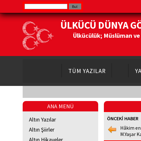
ÜLKÜCÜ DÜNYA G
Ülkücülük; Müslüman ve Do
TÜM YAZILAR
Y
ANA MENÜ
ÖNCEKİ HABER
Altın Yazılar
Hâkim en
Altın Şiirler
M.Yaşar K
Altın Hikayeler