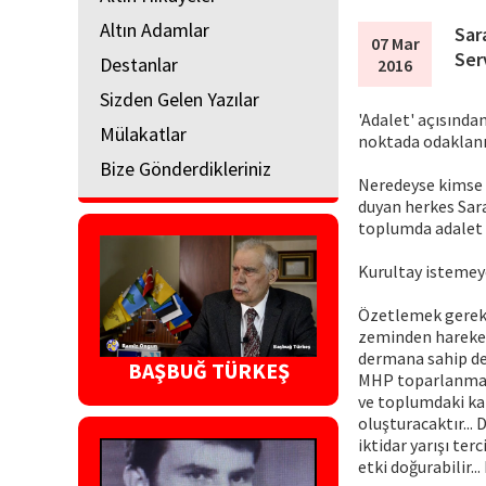
Altın Adamlar
Sar
07 Mar
Ser
Destanlar
2016
Sizden Gelen Yazılar
'Adalet' açısında
Mülakatlar
noktada odaklanı
Bize Gönderdikleriniz
Neredeyse kimse 
duyan herkes Sara
toplumda adalet a
Kurultay istemeye
Özetlemek gereki
zeminden hareket 
dermana sahip değ
BAŞBUĞ TÜRKEŞ
MHP toparlanmada
ve toplumdaki karş
oluşturacaktır... 
iktidar yarışı ter
etki doğurabilir.