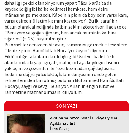
daha ilgi çekici olanbir yorum yapar: Tâcu'l-arûs'ta da
kaydedildiği gibi kâ'be kelimesi hemkare, hem daire
mânasına gelmektedir. Kâbe'nin planı da böyledir; yarısı kare,
yarısı dairedir (Hatîm kısmını kastediyor). Bu iki taraf bir
bütün olarak alındığında kalbin şeklini gösteriyor. Hadiste de
"Beni yere ve göğe sığmam, ben ancak müminin kalbine
sığarım" (s. 25). buyurulmuştur.
Bu örnekler denizden bir avuç, tamamını görmek isteyenlere
"denize girin, Hamîdullah Hoca'yı okuyun" diyorum.
Fıkh'ın diğer alanlarında olduğu gibi Usul ve İbadet fıkhı
alanlarında da yaptığı çalışmalar, ortaya koyduğu düşünce,
yaklaşım ve çözümler ile "özü bozmadan çağdaşlaşma"
hedefine doğru yolculukta, İslam dünyasının önde gelen
rehberlerinden biri olmuş bulunan Muhammed Hamîdullah
Hoca'yı, saygı ve sevgi ile anıyor, Allah'ın engin lutuf ve
rahmetine mazhar olmasını diliyorum.
SON YAZI
Avrupa Yalnızca Kendi Hikâyesiyle mi
Açıklanabilir?
İdris Savaş