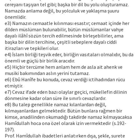
cereyanı taşıyan tel gibi; başka bir dil bu yolu oluşturamaz.
Namazda anlama değil, bu yolculuk ve yaklaşma şuuru
önemlidir.
e3) Namazın cemaatle kılınması esastır; cemaat içinde her
dilden müslüman bulunabilir, bütün müslümanlar vahye
dayalı ilâhî sözün tercih edilmesinde birleşebilirler, ama
başka bir dilin tercihine, çeşitli sebeplere dayalı ciddi
itirazları ve tepkileri olur.
e4) İslam birliği teşvik eder, birliğin vasıtaları olmalıdır, bu da
önemli ve güçlü bir birlik aracıdır.
e5) Hiçbir tercüme hem anlam hem de asla ait ahenk ve
musiki bakımından aslın yerini tutamaz.
e6) Ebû Hanîfe bu konuda, cevaz verdiği ictihadından rücu
etmiştir.
e7) Cevaz ifade eden bazı olaylar geçici, mükellefin dilinin
dönmesine kadar olan süre ile sınırlı cevazlardır.
e8) Bu talep genellikle namaz kılanlardan değil,
kılmayanlardan gelmektedir. Bütün bunlara rağmen bir
kimse, anadilinden okumadığı takdirde namaz kılmayacaksa
Hamîdullah hoca ona özel olarak izin vermektedir (s.192-
197).
Prof. Hamîdullah ibadetleri anlatırken dışa, şekle, surete