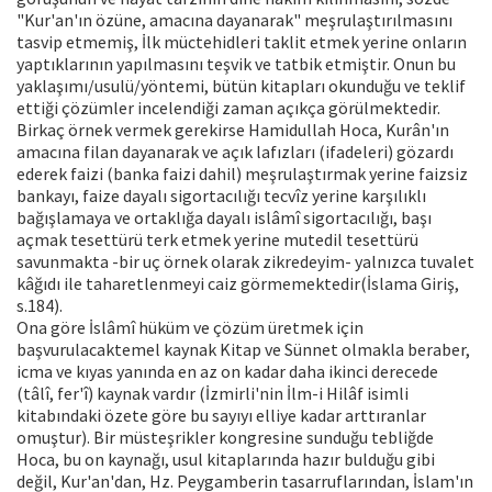
"Kur'an'ın özüne, amacına dayanarak" meşrulaştırılmasını
tasvip etmemiş, İlk müctehidleri taklit etmek yerine onların
yaptıklarının yapılmasını teşvik ve tatbik etmiştir. Onun bu
yaklaşımı/usulü/yöntemi, bütün kitapları okunduğu ve teklif
ettiği çözümler incelendiği zaman açıkça görülmektedir.
Birkaç örnek vermek gerekirse Hamidullah Hoca, Kurân'ın
amacına filan dayanarak ve açık lafızları (ifadeleri) gözardı
ederek faizi (banka faizi dahil) meşrulaştırmak yerine faizsiz
bankayı, faize dayalı sigortacılığı tecvîz yerine karşılıklı
bağışlamaya ve ortaklığa dayalı islâmî sigortacılığı, başı
açmak tesettürü terk etmek yerine mutedil tesettürü
savunmakta -bir uç örnek olarak zikredeyim- yalnızca tuvalet
kâğıdı ile taharetlenmeyi caiz görmemektedir(İslama Giriş,
s.184).
Ona göre İslâmî hüküm ve çözüm üretmek için
başvurulacaktemel kaynak Kitap ve Sünnet olmakla beraber,
icma ve kıyas yanında en az on kadar daha ikinci derecede
(tâlî, fer'î) kaynak vardır (İzmirli'nin İlm-i Hilâf isimli
kitabındaki özete göre bu sayıyı elliye kadar arttıranlar
omuştur). Bir müsteşrikler kongresine sunduğu tebliğde
Hoca, bu on kaynağı, usul kitaplarında hazır bulduğu gibi
değil, Kur'an'dan, Hz. Peygamberin tasarruflarından, İslam'ın