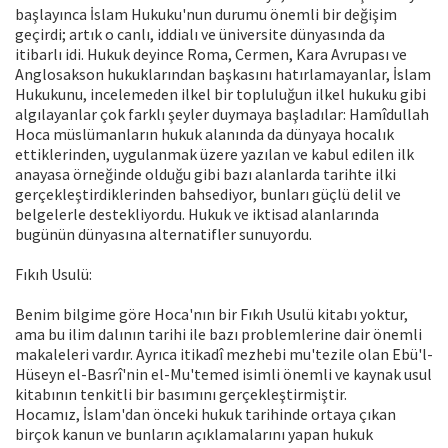
başlayınca İslam Hukuku'nun durumu önemli bir değişim
geçirdi; artık o canlı, iddialı ve üniversite dünyasında da
itibarlı idi. Hukuk deyince Roma, Cermen, Kara Avrupası ve
Anglosakson hukuklarından başkasını hatırlamayanlar, İslam
Hukukunu, incelemeden ilkel bir topluluğun ilkel hukuku gibi
algılayanlar çok farklı şeyler duymaya başladılar: Hamîdullah
Hoca müslümanların hukuk alanında da dünyaya hocalık
ettiklerinden, uygulanmak üzere yazılan ve kabul edilen ilk
anayasa örneğinde olduğu gibi bazı alanlarda tarihte ilki
gerçekleştirdiklerinden bahsediyor, bunları güçlü delil ve
belgelerle destekliyordu. Hukuk ve iktisad alanlarında
bugünün dünyasına alternatifler sunuyordu.
Fıkıh Usulü:
Benim bilgime göre Hoca'nın bir Fıkıh Usulü kitabı yoktur,
ama bu ilim dalının tarihi ile bazı problemlerine dair önemli
makaleleri vardır. Ayrıca itikadî mezhebi mu'tezile olan Ebü'l-
Hüseyn el-Basrî'nin el-Mu'temed isimli önemli ve kaynak usul
kitabının tenkitli bir basımını gerçekleştirmiştir.
Hocamız, İslam'dan önceki hukuk tarihinde ortaya çıkan
birçok kanun ve bunların açıklamalarını yapan hukuk