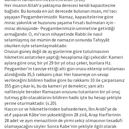
Her insanın Allah'a yaklaşma derecesi kendi kapasitesine
bağlıdır. Bu konuda en üst derecede bulunan insan, mi'racı
yaşayan Peygamberimizdir. Namaz, kapasitelerine göre
mirac yakınlık ve huzurunu yaşama fırsatı bulmaları için -
mirac dönüşünde- Peygamberimizin ümmetine getirdiği
armağandır. O, mi'racın nihayetinde Rabbi ile nasıl
selamlaşmış ise mümin de namazın sonunda Tahiyyât
okurken öyle selamlaşmaktadır.
Orucun güneş değil de ay günlerine göre tutulmasının
hikmetini anlatırken yaptığı hesaplama ilgi çekicidir: Kameri
aylara göre oruç bir yıl 29 bir yıl otuz çeker, bunlara Hz.
Peygamber'in tavsiye ettiği altı gün orucu eklenip ortalaması
alındığında 35,5 rakkamı çıkar. Her haseneye on sevap
verileceğini bildiren hadise göre bu rakkamı 10 ile çarparsanız
355 gün çıkar ki, bu da kameri yıl demektir; yani altı
nafilesiyle beraber Ramazan orucunu tutanların bir yıl oruç
tutmuş gibi olacaklarını bildiren hadis işte bu hesap şekliyle
yerine oturmaktadır. (s.20).
Haccın sır ve hikmetlerinden bahsederken, İbn Arabî'ye de
atıf yaparak Kâbe'nin yüksekliğinin 28 zirâ, Arap Harflerinin
28 adet ve ayın menazilinin de yirmi sekiz olmasının tesadüfi
olamayacağını söyler. Sonra Kabe'nin şekliyle ilgili olarak