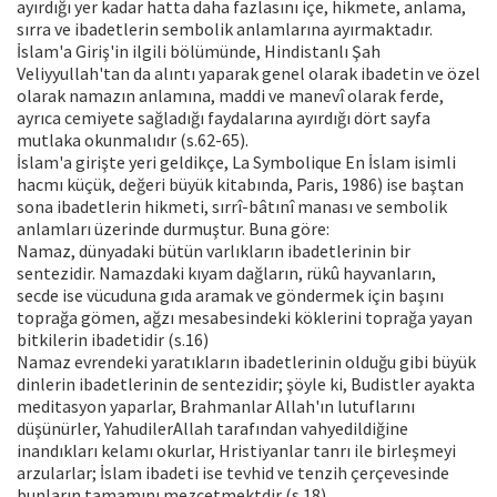
ayırdığı yer kadar hatta daha fazlasını içe, hikmete, anlama,
sırra ve ibadetlerin sembolik anlamlarına ayırmaktadır.
İslam'a Giriş'in ilgili bölümünde, Hindistanlı Şah
Veliyyullah'tan da alıntı yaparak genel olarak ibadetin ve özel
olarak namazın anlamına, maddi ve manevî olarak ferde,
ayrıca cemiyete sağladığı faydalarına ayırdığı dört sayfa
mutlaka okunmalıdır (s.62-65).
İslam'a girişte yeri geldikçe, La Symbolique En İslam isimli
hacmı küçük, değeri büyük kitabında, Paris, 1986) ise baştan
sona ibadetlerin hikmeti, sırrî-bâtınî manası ve sembolik
anlamları üzerinde durmuştur. Buna göre:
Namaz, dünyadaki bütün varlıkların ibadetlerinin bir
sentezidir. Namazdaki kıyam dağların, rükû hayvanların,
secde ise vücuduna gıda aramak ve göndermek için başını
toprağa gömen, ağzı mesabesindeki köklerini toprağa yayan
bitkilerin ibadetidir (s.16)
Namaz evrendeki yaratıkların ibadetlerinin olduğu gibi büyük
dinlerin ibadetlerinin de sentezidir; şöyle ki, Budistler ayakta
meditasyon yaparlar, Brahmanlar Allah'ın lutuflarını
düşünürler, YahudilerAllah tarafından vahyedildiğine
inandıkları kelamı okurlar, Hristiyanlar tanrı ile birleşmeyi
arzularlar; İslam ibadeti ise tevhid ve tenzih çerçevesinde
bunların tamamını mezcetmektdir (s.18).