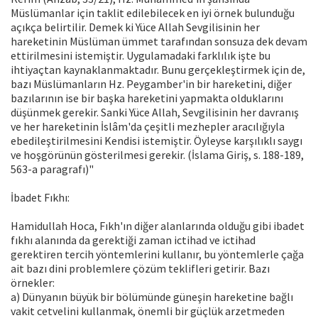
Müslümanlar için taklit edilebilecek en iyi örnek bulunduğu
açıkça belirtilir. Demek ki Yüce Allah Sevgilisinin her
hareketinin Müslüman ümmet tarafından sonsuza dek devam
ettirilmesini istemiştir. Uygulamadaki farklılık işte bu
ihtiyaçtan kaynaklanmaktadır. Bunu gerçekleştirmek için de,
bazı Müslümanların Hz. Peygamber'in bir hareketini, diğer
bazılarının ise bir başka hareketini yapmakta olduklarını
düşünmek gerekir. Sanki Yüce Allah, Sevgilisinin her davranış
ve her hareketinin İslâm'da çeşitli mezhepler aracılığıyla
ebedileştirilmesini Kendisi istemiştir. Öyleyse karşılıklı saygı
ve hoşgörünün gösterilmesi gerekir. (İslama Giriş, s. 188-189,
563-a paragrafı)"
İbadet Fıkhı:
Hamidullah Hoca, Fıkh'ın diğer alanlarında olduğu gibi ibadet
fıkhı alanında da gerektiği zaman ictihad ve ictihad
gerektiren tercih yöntemlerini kullanır, bu yöntemlerle çağa
ait bazı dini problemlere çözüm teklifleri getirir. Bazı
örnekler:
a) Dünyanın büyük bir bölümünde güneşin hareketine bağlı
vakit cetvelini kullanmak, önemli bir güçlük arzetmeden