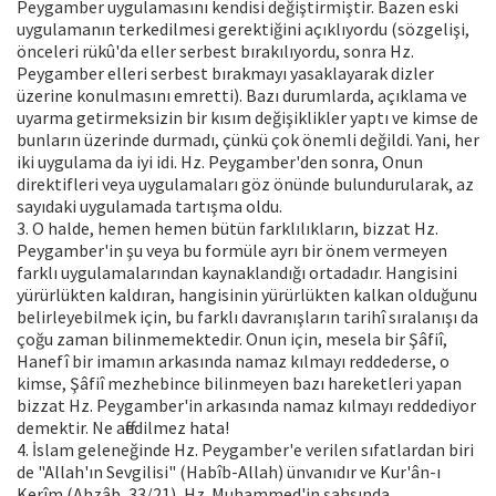
Peygamber uygulamasını kendisi değiştirmiştir. Bazen eski
uygulamanın terkedilmesi gerektiğini açıklıyordu (sözgelişi,
önceleri rükû'da eller serbest bırakılıyordu, sonra Hz.
Peygamber elleri serbest bırakmayı yasaklayarak dizler
üzerine konulmasını emretti). Bazı durumlarda, açıklama ve
uyarma getirmeksizin bir kısım değişiklikler yaptı ve kimse de
bunların üzerinde durmadı, çünkü çok önemli değildi. Yani, her
iki uygulama da iyi idi. Hz. Peygamber'den sonra, Onun
direktifleri veya uygulamaları göz önünde bulundurularak, az
sayıdaki uygulamada tartışma oldu.
3. O halde, hemen hemen bütün farklılıkların, bizzat Hz.
Peygamber'in şu veya bu formüle ayrı bir önem vermeyen
farklı uygulamalarından kaynaklandığı ortadadır. Hangisini
yürürlükten kaldıran, hangisinin yürürlükten kalkan olduğunu
belirleyebilmek için, bu farklı davranışların tarihî sıralanışı da
çoğu zaman bilinmemektedir. Onun için, mesela bir Şâfiî,
Hanefî bir imamın arkasında namaz kılmayı reddederse, o
kimse, Şâfiî mezhebince bilinmeyen bazı hareketleri yapan
bizzat Hz. Peygamber'in arkasında namaz kılmayı reddediyor
demektir. Ne affedilmez hata!
4. İslam geleneğinde Hz. Peygamber'e verilen sıfatlardan biri
de "Allah'ın Sevgilisi" (Habîb-Allah) ünvanıdır ve Kur'ân-ı
Kerîm (Ahzâb, 33/21), Hz. Muhammed'in şahsında