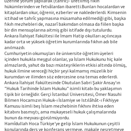
üzerine yorum yapılarak (tahrîc)- üretilmiş fıkıh
hükümlerinden ve fetvâlardan ibaretti.Bunları hocalardan ve
kitaplardan okur, öğrenir, ezberler ve naklederlerdi. Kimsenin
ictihad ve tahrîc yapmasına müsamaha edilmediği gibi, başka
fıkıh mezhebleri de, nazarî bakımdan olmasa da fiilen başka
bir din mensuplarına aitmiş gibi istifade dışı tutulurdu.
Ankara İlahiyat Fakültesi ile İmam Hatip okulları açılıncaya
kadar orta ve yüksek öğretim kurumlarında fıkhın adı bile
anılmazdı.
Cumhuriyetin okumuşları ile üniversite öğretim üyeleri
içinden hukukla meşgul olanlar, ya İslam Hukukunu hiç kale
almazlardı, yahut da bazı müsteşriklerin etkisi altında ölmüş,
hukuk ilmine vereceği hiçbir şeyi kalmamış müzelik bir
kurumdan ve ilimden söz edercesine ona temas ederlerdi.
Ankara İlahiyat Fakültesinde Okutulan Sabri Şakir Ansay'ın
"Hukuk Tarihinde İslam Hukuku" isimli kitabı bu yaklaşımın
tipik bir örneğidir. Gerçi İstanbul Üniversitesi, Ömer Nasuhi
Bilmen Hocamızın Hukuk-ı İslamiye ve Istılâhât-ı Fıkhiyye
Kamusu isimli beş İslam mezhebinin fıkhını ihtiva eden
kitabını basmıştı, ama mukayeseli hukuk çalışmalarında
bunun da meyvası görülmüyordu.
Hamîdullah Hoca Türkiye'ye gelip İslam Hukukunun çeşitli
konularında ders ve konferans vermeye, makale neşretmeye