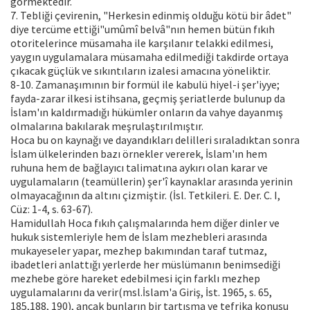
görmektedir.
7. Tebliği çevirenin, "Herkesin edinmiş olduğu kötü bir âdet"
diye tercüme ettiği"umûmî belvâ"nın hemen bütün fıkıh
otoritelerince müsamaha ile karşılanır telakki edilmesi,
yaygın uygulamalara müsamaha edilmediği takdirde ortaya
çıkacak güçlük ve sıkıntıların izalesi amacına yöneliktir.
8-10. Zamanaşımının bir formül ile kabulü hiyel-i şer'iyye;
fayda-zarar ilkesi istihsana, geçmiş şeriatlerde bulunup da
İslam'ın kaldırmadığı hükümler onların da vahye dayanmış
olmalarına bakılarak meşrulaştırılmıştır.
Hoca bu on kaynağı ve dayandıkları delilleri sıraladıktan sonra
İslam ülkelerinden bazı örnekler vererek, İslam'ın hem
ruhuna hem de bağlayıcı talimatına aykırı olan karar ve
uygulamaların (teamüllerin) şer'î kaynaklar arasında yerinin
olmayacağının da altını çizmiştir. (İsl. Tetkileri. E. Der. C. I,
Cüz: 1-4, s. 63-67).
Hamidullah Hoca fıkıh çalışmalarında hem diğer dinler ve
hukuk sistemleriyle hem de İslam mezhebleri arasında
mukayeseler yapar, mezhep bakımından taraf tutmaz,
ibadetleri anlattığı yerlerde her müslümanın benimsediği
mezhebe göre hareket edebilmesi için farklı mezhep
uygulamalarını da verir(msl.İslam'a Giriş, İst. 1965, s. 65,
185,188, 190), ancak bunların bir tartışma ve tefrika konusu