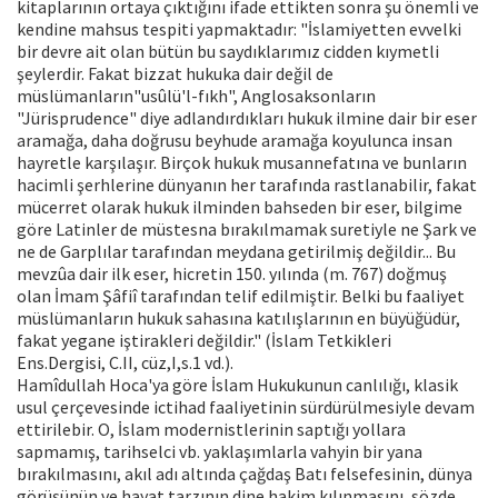
kitaplarının ortaya çıktığını ifade ettikten sonra şu önemli ve
kendine mahsus tespiti yapmaktadır: "İslamiyetten evvelki
bir devre ait olan bütün bu saydıklarımız cidden kıymetli
şeylerdir. Fakat bizzat hukuka dair değil de
müslümanların"usûlü'l-fıkh", Anglosaksonların
"Jürisprudence" diye adlandırdıkları hukuk ilmine dair bir eser
aramağa, daha doğrusu beyhude aramağa koyulunca insan
hayretle karşılaşır. Birçok hukuk musannefatına ve bunların
hacimli şerhlerine dünyanın her tarafında rastlanabilir, fakat
mücerret olarak hukuk ilminden bahseden bir eser, bilgime
göre Latinler de müstesna bırakılmamak suretiyle ne Şark ve
ne de Garplılar tarafından meydana getirilmiş değildir... Bu
mevzûa dair ilk eser, hicretin 150. yılında (m. 767) doğmuş
olan İmam Şâfiî tarafından telif edilmiştir. Belki bu faaliyet
müslümanların hukuk sahasına katılışlarının en büyüğüdür,
fakat yegane iştirakleri değildir." (İslam Tetkikleri
Ens.Dergisi, C.II, cüz,I,s.1 vd.).
Hamîdullah Hoca'ya göre İslam Hukukunun canlılığı, klasik
usul çerçevesinde ictihad faaliyetinin sürdürülmesiyle devam
ettirilebir. O, İslam modernistlerinin saptığı yollara
sapmamış, tarihselci vb. yaklaşımlarla vahyin bir yana
bırakılmasını, akıl adı altında çağdaş Batı felsefesinin, dünya
görüşünün ve hayat tarzının dine hakim kılınmasını, sözde