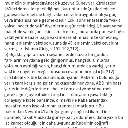
mümkün olmaktadır.Ancak Kuzey ve Güney yarıkürelerden
45'inci dereceler geçildiğinde, kutuplara doğru ilerledikçe
güneşin hareketine bağlı vakit cetvelini uygulamak ya güç
veya imkansız hale gelmektedir. Eski alimler arasında "vakit
yoksa ibadet de yok" diyenlerin düşüncesini değil, hayat varsa
ibadet de var düşüncesini tercih etmiş, buralarda güneşe bağlı
vakit yerine saate bağlı vaktin esas alınmasını teklif etmiş,
hangi enlemin vakti sorusuna da 45. enlemin vakti cevabını
vermiştir (İslama Giriş, s. 191-192,212).
b) Uçakla yapılan uzun seyahetlerde bazan bir günlük
farkların meydana geldiğinigörmüş, hangi durumlarda
yolcunun ayrıldığı yerin, hangi durumlarda da vardığı yerin
vaktine riayet edeceği sorusunu cevaplandırmıştır(s. 212).
c) İstikbal-i kıble konusunda, dünyanın, Kabe'nin bulunduğu
yerin tam karşısına gelen noktasında her yöne, ABD'nin bazı
yerlerinde diğerlerine nisbetle tam aksi yöne yönelmek
gerektiğini şöyle ifade etmiştir: "... dünyanın yuvarlaklığı
dolayısıyle kıble bahsinde, o mevki ile Kabe arasındaki
mesafenin en kısa olanının aranması matluptur. Bu
bakımdan New-York'ta Doğu-güney-doğu istikametine
dönmek, fakat Alaskada güney-batıya dönmek, daha yakın bir
istikamet olduğu için daha uygundur. Kabe'nin coğrafi