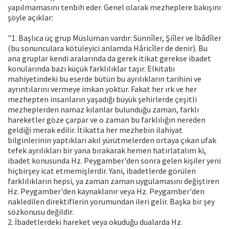
yapılmamasını tenbih eder. Genel olarak mezheplere bakışını
şöyle açıklar:
"1. Başlıca üç grup Müslüman vardır: Sünnîler, Şiîler ve İbâdîler
(bu sonunculara kötüleyici anlamda Hâricîler de denir). Bu
ana gruplar kendi aralarında da gerek itikat gerekse ibadet
konularında bazı küçük farklılıklar taşır. Elkitabı
mahiyetindeki bu eserde bütün bu ayrılıkların tarihini ve
ayrıntılarını vermeye imkan yoktur. Fakat her ırk ve her
mezhepten insanların yaşadığı büyük şehirlerde çeşitli
mezheplerden namaz kılanlar bulunduğu zaman, farklı
hareketler göze çarpar ve o zaman bu farklılığın nereden
geldiği merak edilir. İtikatta her mezhebin ilahiyat
bilginlerinin yaptıkları akıl yürütmelerden ortaya çıkan ufak
tefek ayrılıkları bir yana bırakarak hemen hatırlatalım ki,
ibadet konusunda Hz. Peygamber'den sonra gelen kişiler yeni
hiçbirşey icat etmemişlerdir. Yani, ibadetlerde görülen
farklılıkların hepsi, ya zaman zaman uygulamasını değiştiren
Hz. Peygamber'den kaynaklanır veya Hz. Peygamber'den
nakledilen direktiflerin yorumundan ileri gelir. Başka bir şey
sözkonusu değildir.
2. İbadetlerdeki hareket veya okuduğu dualarda Hz.