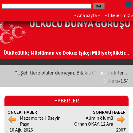
«
Ana Sayfa
» «
İlkelerimiz
»
ÜLKÜCÜ DÜNYA GÖRÜŞÜ
Ülkücülük; Müslüman ve Dokuz Işıkçı Milliyetçiliktir...
"...Şehitlere ölüler demeyin. Bilakis Onlar diridirler..."
Bakara-154
HABERLER
ÖNCEKİ HABER
SONRAKİ HABER
Mezamorta Hüseyin
Âlimin ölümü
Paşa
Orhan OKAY, 12 Ara
, 10 Ağu 2026
2007