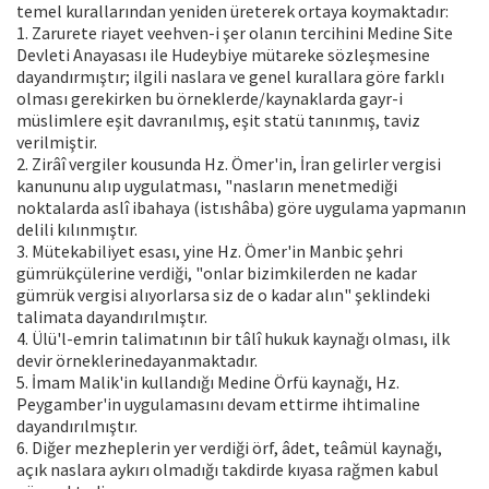
temel kurallarından yeniden üreterek ortaya koymaktadır:
1. Zarurete riayet veehven-i şer olanın tercihini Medine Site
Devleti Anayasası ile Hudeybiye mütareke sözleşmesine
dayandırmıştır; ilgili naslara ve genel kurallara göre farklı
olması gerekirken bu örneklerde/kaynaklarda gayr-i
müslimlere eşit davranılmış, eşit statü tanınmış, taviz
verilmiştir.
2. Zirâî vergiler kousunda Hz. Ömer'in, İran gelirler vergisi
kanununu alıp uygulatması, "nasların menetmediği
noktalarda aslî ibahaya (istıshâba) göre uygulama yapmanın
delili kılınmıştır.
3. Mütekabiliyet esası, yine Hz. Ömer'in Manbic şehri
gümrükçülerine verdiği, "onlar bizimkilerden ne kadar
gümrük vergisi alıyorlarsa siz de o kadar alın" şeklindeki
talimata dayandırılmıştır.
4. Ülü'l-emrin talimatının bir tâlî hukuk kaynağı olması, ilk
devir örneklerinedayanmaktadır.
5. İmam Malik'in kullandığı Medine Örfü kaynağı, Hz.
Peygamber'in uygulamasını devam ettirme ihtimaline
dayandırılmıştır.
6. Diğer mezheplerin yer verdiği örf, âdet, teâmül kaynağı,
açık naslara aykırı olmadığı takdirde kıyasa rağmen kabul