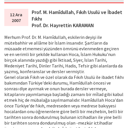
Prof. M. Hamîdullah, Fıkıh Usulü ve İbadet
12 Ara
Fıkhı
2007
Prof. Dr. Hayrettin KARAMAN
Merhum Prof. Dr. M. Hamîdullah, eskilerin deyişi ile
mütebahhir ve allâme bir İslam insanıdır. Şartların da
müsaade etmemesi yüzünden ömrünü evlenmeden geçiren
ve en verimli bir şekilde kullanan Hoca, İslam Hukuku'nun
birçok alanında yazdığı gibi İktisad, Siyer, İslan Tarihi,
Medeniyet Tarihi, Dinler Tarihi, Hadis, Tefsir gibi alanlarda da
yazmış, konferanslar ve dersler vermiştir.
Genel olarak Fıkıh ve özel olarak da Fıkıh Usulü ile ibadet fıkhı
bakımından Türkiye'deki durumu, Hamîdullah öncesi ve
sonrası diye ayırmak ve onun burada dersler vermeye,
kitaplarını yayımlamaya başladığı zamanı bir mîlad gibi kabul
etmek hiç de mübalağa sayılmamalıdır. Hamîdullah Hoca'dan
önce Türkiye'de fıkıh, medreseden veya medrese bakıyyesi
hocalardan onu öğrenenlere göre belli bir mezhebin, belli bir
tarihten sonra dondurulmuş bulunan ictihadları ile yine belli
bir tarihten sonra dondurulmuş olan -mezkür ictihadlar