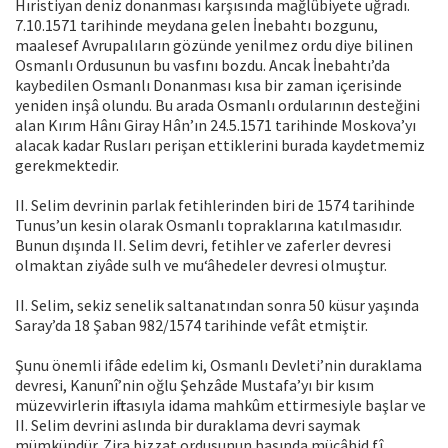
Hıristiyan deniz donanması karşısında mağlûbiyete uğradı.
7.10.1571 tarihinde meydana gelen İnebahtı bozgunu,
maalesef Avrupalıların gözünde yenilmez ordu diye bilinen
Osmanlı Ordusunun bu vasfını bozdu. Ancak İnebahtı’da
kaybedilen Osmanlı Donanması kısa bir zaman içerisinde
yeniden inşâ olundu. Bu arada Osmanlı ordularının desteğini
alan Kırım Hânı Giray Hân’ın 24.5.1571 tarihinde Moskova’yı
alacak kadar Rusları perişan ettiklerini burada kaydetmemiz
gerekmektedir.
II. Selim devrinin parlak fetihlerinden biri de 1574 tarihinde
Tunus’un kesin olarak Osmanlı topraklarına katılmasıdır.
Bunun dışında II. Selim devri, fetihler ve zaferler devresi
olmaktan ziyâde sulh ve mu‘âhedeler devresi olmuştur.
II. Selim, sekiz senelik saltanatından sonra 50 küsur yaşında
Saray’da 18 Şaban 982/1574 tarihinde vefât etmiştir.
Şunu önemli ifâde edelim ki, Osmanlı Devleti’nin duraklama
devresi, Kanunî’nin oğlu Şehzâde Mustafa’yı bir kısım
müzevvirlerin iftirasıyla idama mahkûm ettirmesiyle başlar ve
II. Selim devrini aslında bir duraklama devri saymak
mümkündür. Zira bizzat ordusunun başında mücâhid fî