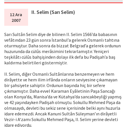
II. Selim (Sarı Selim)
12 Ara
2007
Sarı Sultân Selim diye de bilinen II. Selim 1566’da babasının
vefâtından 23 gün sonra İstanbul’a gelerek Osmanlı tahtına
oturmuştur. Daha sonra da bizzat Belgrad’a gelerek ordunun
huzurunda da cülûs merâsimini tekrarlamıştır. Yeniçeri
teşkilâtı cülûs bahşişinden dolayı ilk defa bu Padişah’a baş
kaldırma belirtileri göstermiştir.
II. Selim, diğer Osmanlı Sultânlarına benzemeyen ve hem
dirâyette ve hem ilim irfânda onların seviyesine çıkamayan
bir şahsiyete sahiptir. Ordunun başında hiç bir sefere
çıkmamıştır. Daha evvel Karaman Eyâletinin Paşa Sancağı
olan Konya’da, Manisa’da ve Kütahya’da sancakbeyliği yapmış
ve 42 yaşındayken Padişah olmuştu. Sokullu Mehmed Paşa da
olmasaydı, devleti bu sekiz sene içerisinde belki aynı huzurla
idare edemezdi. Ancak Kanuni Sultân Süleyman’ın dirâyetli
Vezir-i A‘zamı Sokullu Mehmed Paşa, II. Selim yerine devleti
idare ediyordu.