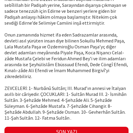
sebîlillah bir Padişah yerine, Sarayından dışarıya çıkmayan ve
sadece tenezzüh için Edirne ve benzeri yerlere giden bir
Padişah anlayışı hâkim olmaya başlamıştır. Nitekim çok
sevdiği Edirne’de Selimiye Camiini inşâ ettirmiştir.
Onun zamanında hizmet ifa eden Sadrazamlar arasında,
devleti asıl yürüten insan diye bilinen Sokullu Mehmed Paşa,
Lala Mustafa Paşa ve Özdemiroğlu Osman Paşa’yı; diğer
devlet adamları meyânında Piyale Paşa, Koca Nişancı Celal-
zâde Mustafa Çelebi ve Feridun Ahmed Bey’i ve ilim adamları
arasında ise Şeyhülislâm Ebüssuud Efendi, Dede Cöngî Efendi,
Kınalı-zâde Ali Efendi ve İmam Muhammed Birgivî’yi
zikredebiliriz.
ZEVCELERİ: 1- Nurbânû Sultân; III. Murad’ın annesi ve İtalyan
asıllı bir câriyedir. ÇOCUKLARI: 1- Sultân Murad III. 2- İsmihân
Sultân. 3-Şehzâde Mehmed. 4-Şehzâde Ali. 5-Şehzâde
Süleyman. 6-Şehzâde Mustafa. 7-Şehzâde Cihangir. 8-
Şehzâde Abdullah. 9-Şehzâde Osman. 10- Gevherhân Sultân.
11-Şah Sultân. 12- Fatma Sultân .
SON YAZI