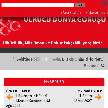
«
Ana Sayfa
» «
İlkelerimiz
»
ÜLKÜCÜ DÜNYA GÖRÜŞÜ
Ülkücülük; Müslüman ve Dokuz Işıkçı Milliyetçiliktir...
"...Şehitlere ölüler demeyin. Bilakis Onlar diridirler..."
Bakara-154
HABERLER
ÖNCEKİ HABER
SONRAKİ HABER
Hâkim en-Nisâburî
II. Selim
M.Yaşar Kandemir, 03
, 12 Ara 2007
Ağu 2026