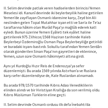
II. Selim devrinde patlak veren hadiselerden birincisi Yemen
Meselesi idi. Kanunî devrinde iki beylerbeyilik haline getirilen
Yemen’de zayıflayan Osmanlı idaresine karşı, Zeyd bin Ali
neslinden gelen Topal Mutahhar isyan etti ve San‘a ile Te‘az
taraflarına hâkim olan Murâd Paşa’yı mağlûb ederek katl
eyledi. Bunun üzerine Yemen Eyâleti tek eyâlet haline
getirilerek 975 Zilhicce/1568 Haziran tarihinde Haleb
Beylerbeyi Özdemiroğlu Osman Paşa Beylerbeyiliğe getirildi
ve buradaki isyanı bastırdı. Sokullu tarafından Yemen Serdârı
olarak gönderilen Sinan Paşa’nın gayretleri de eklenince,
Yemen, uzun süre Osmanlı hâkimiyeti altına girdi.
Aynı yıl Kurdoğlu Hızır Reis de Endenozya’ya sefer
düzenlemişti. Bu arada 1569 yılında Astırhan’a ve Ruslara
karşı sefer düzenlendiyse de, Kale Ruslardan alınamadı.
Bu arada 978/1570 tarihinde Kıbrıs Adası Venediklilerin
elinden alındı ve bir Hıristiyan Krallığa da son verilmiş oldu.
Kıbrıs Müslüman Türklerin eline geçti.
II. Selim devrinde Osmanlı ordusu ilk defa İnebahtı’da