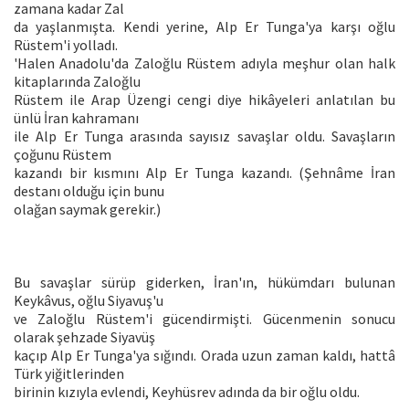
zamana kadar Zal
da yaşlanmışta. Kendi yerine, Alp Er Tunga'ya karşı oğlu
Rüstem'i yolladı.
'Halen Anadolu'da Zaloğlu Rüstem adıyla meşhur olan halk
kitaplarında Zaloğlu
Rüstem ile Arap Üzengi cengi diye hikâyeleri anlatılan bu
ünlü İran kahramanı
ile Alp Er Tunga arasında sayısız savaşlar oldu. Savaşların
çoğunu Rüstem
kazandı bir kısmını Alp Er Tunga kazandı. (Şehnâme İran
destanı olduğu için bunu
olağan saymak gerekir.)
Bu savaşlar sürüp giderken, İran'ın, hükümdarı bulunan
Keykâvus, oğlu Siyavuş'u
ve Zaloğlu Rüstem'i gücendirmişti. Gücenmenin sonucu
olarak şehzade Siyavüş
kaçıp Alp Er Tunga'ya sığındı. Orada uzun zaman kaldı, hattâ
Türk yiğitlerinden
birinin kızıyla evlendi, Keyhüsrev adında da bir oğlu oldu.