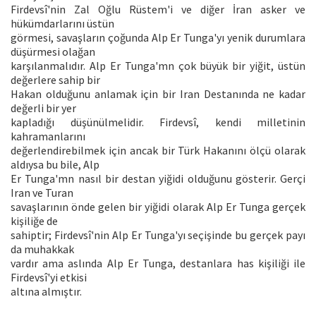
Firdevsî'nin Zal Oğlu Rüstem'i ve diğer İran asker ve
hükümdarlarını üstün
görmesi, savaşların çoğunda Alp Er Tunga'yı yenik durumlara
düşürmesi olağan
karşılanmalıdır. Alp Er Tunga'mn çok büyük bir yiğit, üstün
değerlere sahip bir
Hakan olduğunu anlamak için bir Iran Destanında ne kadar
değerli bir yer
kapladığı düşünülmelidir. Firdevsî, kendi milletinin
kahramanlarını
değerlendirebilmek için ancak bir Türk Hakanını ölçü olarak
aldıysa bu bile, Alp
Er Tunga'mn nasıl bir destan yiğidi olduğunu gösterir. Gerçi
Iran ve Turan
savaşlarının önde gelen bir yiğidi olarak Alp Er Tunga gerçek
kişiliğe de
sahiptir; Firdevsî'nin Alp Er Tunga'yı seçişinde bu gerçek payı
da muhakkak
vardır ama aslında Alp Er Tunga, destanlara has kişiliği ile
Firdevsî'yi etkisi
altına almıştır.