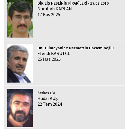
DİRİLİŞ NESLİNİN FİRARÎLERİ - 17.02.2010
Nurullah KAPLAN
17 Kas 2025
Unutulmayanlar: Necmettin Hacıeminoğlu
Efendi BARUTCU
25 Haz 2025
Serkes (3)
Hüdai KUŞ
22 Tem 2024