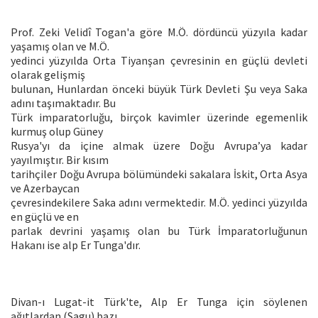
Prof. Zeki Velidî Togan'a göre M.Ö. dördüncü yüzyıla kadar
yaşamış olan ve M.Ö.
yedinci yüzyılda Orta Tiyanşan çevresinin en güçlü devleti
olarak gelişmiş
bulunan, Hunlardan önceki büyük Türk Devleti Şu veya Saka
adını taşımaktadır. Bu
Türk imparatorluğu, birçok kavimler üzerinde egemenlik
kurmuş olup Güney
Rusya'yı da içine almak üzere Doğu Avrupa’ya kadar
yayılmıştır. Bir kısım
tarihçiler Doğu Avrupa bölümündeki sakalara İskit, Orta Asya
ve Azerbaycan
çevresindekilere Saka adını vermektedir. M.Ö. yedinci yüzyılda
en güçlü ve en
parlak devrini yaşamış olan bu Türk İmparatorluğunun
Hakanı ise alp Er Tunga'dır.
Divan-ı Lugat-it Türk'te, Alp Er Tunga için söylenen
ağıtlardan (Sagu) bazı