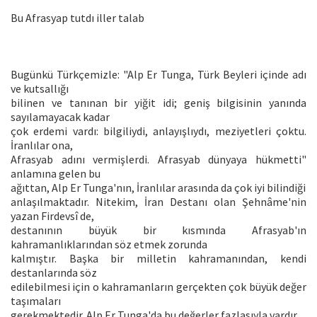
Bu Afrasyap tutdı iller talab
Bugünkü Türkçemizle: "Alp Er Tunga, Türk Beyleri içinde adı
ve kutsallığı
bilinen ve tanınan bir yiğit idi; geniş bilgisinin yanında
sayılamayacak kadar
çok erdemi vardı: bilgiliydi, anlayışlıydı, meziyetleri çoktu.
İranlılar ona,
Afrasyab adını vermişlerdi. Afrasyab dünyaya hükmetti"
anlamına gelen bu
ağıttan, Alp Er Tunga'nın, İranlılar arasında da çok iyi bilindiği
anlaşılmaktadır. Nitekim, İran Destanı olan Şehnâme'nin
yazan Firdevsî de,
destanının büyük bir kısmında Afrasyab'ın
kahramanlıklarından söz etmek zorunda
kalmıştır. Başka bir milletin kahramanından, kendi
destanlarında söz
edilebilmesi için o kahramanların gerçekten çok büyük değer
taşımaları
gerekmektedir. Alp Er Tunga'da bu değerler fazlasıyla vardır.