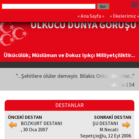
«
Ana Sayfa
» «
İlkelerimiz
»
ÜLKÜCÜ DÜNYA GÖRÜŞÜ
Ülkücülük; Müslüman ve Dokuz Işıkçı Milliyetçiliktir...
"...Şehitlere ölüler demeyin. Bilakis Onlar diridirler..."
Bakara-154
DESTANLAR
ÖNCEKİ DESTAN
SONRAKİ DESTAN
BOZKURT DESTANI
ŞU DESTANI
, 30 Oca 2007
M.Necati
Sepetçioğlu, 12 Eyl 2006