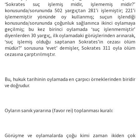
‘Sokrates suç işlemiş midir, işlememiş midir?’
konusunda/sorununda 502 yargıçtan 281’i işlemiştir; 221’i
işlememiştir yönünde oy kullanmış; suçun işlendiği
konusunda/sorununda çoğunluk sağlanınca ikinci oylamaya
geçilmiş; bu kez birinci oylamada ‘suç işlenmemiştir’
diyenlerden 30 yargıç, ilk oylamadaki görüşlerinden arınarak,
‘suç işlemiş olduğu saptanan Sokrates’in cezası ölüm
müdür?’ sorusuna ‘evet’ demişler, Sokrates 311 oyla ölüm
cezasına çarptırılmıştır.
Bu, hukuk tarihinin oylamada en çarpıcı örneklerinden biridir
ve doğrudur.
Oyların sanık yararına (favor rei) toplanması kuralı:
Görüşme ve oylamalarda çoğu kimi zaman ikiden çok