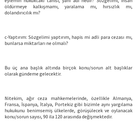
eylemin hukuktaki tanısı, yani adı nedir? Sözgelimi, insan
öldürmeye kalkışmamı, yaralama mı, hırsızlık mı,
dolandırıcılık mı?
c-Yaptırım: Sözgelimi yaptırım, hapis mi adli para cezası mı,
bunlarsa miktarları ne olmalı?
Bu üç ana başlık altında birçok konu/sorun alt başlıklar
olarak gündeme gelecektir.
Nitekim, ağır ceza mahkemelerinde, özellikle Almanya,
Fransa, İspanya, İtalya, Portekiz gibi bizimle aynı yargılama
hukukunu benimsemiş ülkelerde, görüşülecek ve oylanacak
konu/sorun sayısı, 90 ila 120 arasında değişmektedir.