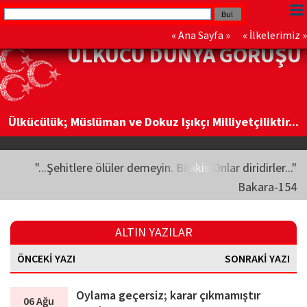
«
Ana Sayfa
» «
İlkelerimiz
»
ÜLKÜCÜ DÜNYA GÖRÜŞÜ
Ülkücülük; Müslüman ve Dokuz Işıkçı Milliyetçiliktir...
"...Şehitlere ölüler demeyin. Bilakis Onlar diridirler..."
Bakara-154
ALTIN YAZILAR
ÖNCEKİ YAZI
SONRAKİ YAZI
Oylama geçersiz; karar çıkmamıştır
06 Ağu