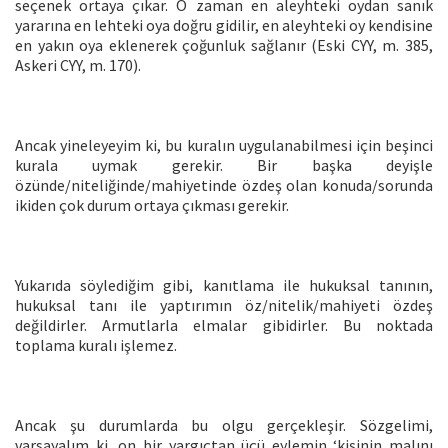
seçenek ortaya çıkar. O zaman en aleyhteki oydan sanık
yararına en lehteki oya doğru gidilir, en aleyhteki oy kendisine
en yakın oya eklenerek çoğunluk sağlanır (Eski CYY, m. 385,
Askeri CYY, m. 170).
Ancak yineleyeyim ki, bu kuralın uygulanabilmesi için beşinci
kurala uymak gerekir. Bir başka deyişle
özünde/niteliğinde/mahiyetinde özdeş olan konuda/sorunda
ikiden çok durum ortaya çıkması gerekir.
Yukarıda söylediğim gibi, kanıtlama ile hukuksal tanının,
hukuksal tanı ile yaptırımın öz/nitelik/mahiyeti özdeş
değildirler. Armutlarla elmalar gibidirler. Bu noktada
toplama kuralı işlemez.
Ancak şu durumlarda bu olgu gerçekleşir. Sözgelimi,
varsayalım ki, on bir yargıçtan üçü eylemin ‘kişinin malını