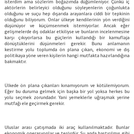
isterdim ama sözlerim boğazımda düğümleniyor. Çünkü iç
aktörlerin belirleyici olduğunu söyleyenlerin çoğunlukta
olduğunu ve suçu hep dışarıda arayanlara ciddi bir tepkinin
olduğunu biliyorum. Onlar ülkeye kendilerinin yön verdiğini
düşünüyor ve küçümsenmek istemiyorlar. Ancak eğer
gelişmelerde dış odaklar etkiliyse ve bunların incelenmesine
karşı çıkıyorlarsa bu güçlerin kullandığı bir kamuflaja
dönüştüklerini düşünmeleri gerekir. Bunu anlamanın
kestirme yolu toplumda ön plana çıkan, ekonomi ve dış
politikaya yöne veren kişilerin hangi mutfakta hazırlandığına
bakmaktır.
Ülkede ön plana çıkanları kınamıyorum ve kötülemiyorum.
Eğer bu duruma gelmek için başka bir yol yoksa herkes bu
yolu seçmek zorundadır. Yani yemeklerle uğraşmak yerine
mutfağı ele geçirmek gerekir.
Uluslar arası çatışmada iki araç kullanılmaktadır. Bunlar
ekonomik operasyonlar ve terördür. Şu anda bastırılmış gibi