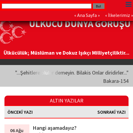
«
Ana Sayfa
» «
İlkelerimiz
»
ÜLKÜCÜ DÜNYA GÖRÜŞÜ
Ülkücülük; Müslüman ve Dokuz Işıkçı Milliyetçiliktir...
"...Şehitlere ölüler demeyin. Bilakis Onlar diridirler..."
Bakara-154
ALTIN YAZILAR
ÖNCEKİ YAZI
SONRAKİ YAZI
Hangi aşamadayız?
06 Ağu