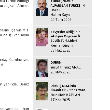
rca temin edildiği
TÜRKEŞNAME /
hurbaşkanı Ahmet
ALPARSLAN TÜRKEŞ’İN
HAYATI
Halim Kaya
20 Tem 2026
masını içeren MİT
Sovyetler Birliği'nin
n ne işi var sayın
Yıkılışını Öngören İki
Büyük Türk Lideri
Kemal Girgin
08 Haz 2026
ında, Cumhuriyet
DURUM
ım?
Yusuf Yılmaz ARAÇ
26 May 2026
ın yanında, Deniz
DİRİLİŞ NESLİNİN
FİRARÎLERİ - 17.02.2010
Nurullah KAPLAN
17 Kas 2025
ının yanında, İlhan