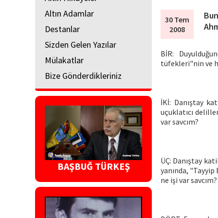
Altın Adamlar
Bun
30 Tem
Ah
Destanlar
2008
Sizden Gelen Yazılar
BİR: Duyulduğun
Mülakatlar
tüfekleri"nin ve 
Bize Gönderdikleriniz
İKİ: Danıştay ka
uçuklatıcı delill
var savcım?
ÜÇ: Danıştay kati
BAŞBUĞ TÜRKEŞ
yanında, "Tayyip 
ne işi var savcım?