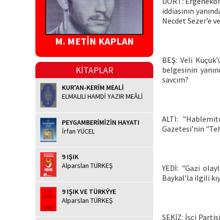
DÖRT: Ergenekon ö
iddiasının yanı
Necdet Sezer’e ve
M. METİN KAPLAN
BEŞ: Veli Küçük’
KİTAPLAR
belgesinin yanınd
savcım?
KUR'AN-KERİM MEALİ
ELMALILI HAMDİ YAZIR MEÂLİ
ALTI: "Hablemit
PEYGAMBERİMİZİN HAYATI
Gazetesi’nin "Tehl
İrfan YÜCEL
9 IŞIK
Alparslan TÜRKEŞ
YEDİ: "Gazi olay
Baykal’la ilgili kı
9 IŞIK VE TÜRKÝYE
Alparslan TÜRKEŞ
SEKİZ: İşçi Partis