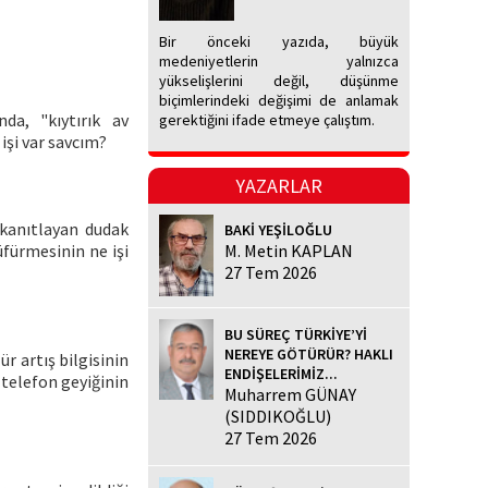
Bir önceki yazıda, büyük
medeniyetlerin yalnızca
yükselişlerini değil, düşünme
biçimlerindeki değişimi de anlamak
da, "kıytırık av
gerektiğini ifade etmeye çalıştım.
işi var savcım?
YAZARLAR
 kanıtlayan dudak
BAKİ YEŞİLOĞLU
üfürmesinin ne işi
M. Metin KAPLAN
27 Tem 2026
BU SÜREÇ TÜRKİYE’Yİ
NEREYE GÖTÜRÜR? HAKLI
r artış bilgisinin
ENDİŞELERİMİZ...
 telefon geyiğinin
Muharrem GÜNAY
(SIDDIKOĞLU)
27 Tem 2026