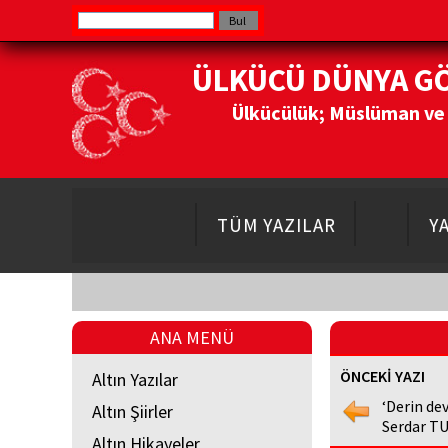
ÜLKÜCÜ DÜNYA G
Ülkücülük; Müslüman ve Do
TÜM YAZILAR
Y
ANA MENÜ
ÖNCEKİ YAZI
Altın Yazılar
‘Derin dev
Altın Şiirler
Serdar T
Altın Hikayeler