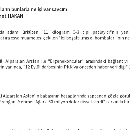
ların bunlarla ne işi var savcım
met HAKAN
da adamı ürküten "11 kilogram C-3 tipi patlayıcı"nın yanın
hatıra eşya muamelesi çekilen "içi boşaltılmış el bombaları"nın ne 
tili Alparslan Arslan ile "Ergenekoncular" arasındaki bağlantıyı
erin yanında, "12 Eylül darbesinin PKK’ya önceden haber verildiği" 
li Alparslan Aslan’ın babasının hesaplarında saptanan gözle görülü
Erdoğan, Mehmet Ağar’a 60 milyon dolar rüşvet verdi" tarzında bir