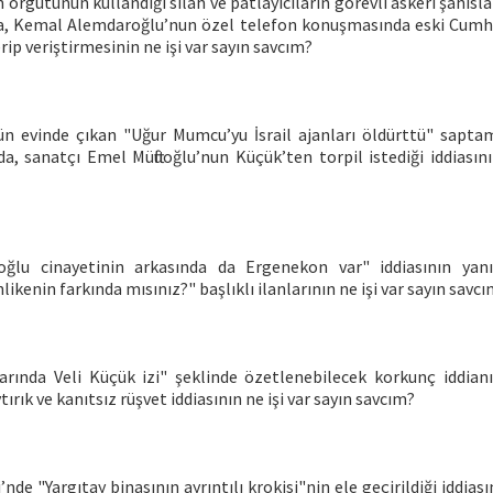
rgütünün kullandığı silah ve patlayıcıların görevli askeri şahısla
nda, Kemal Alemdaroğlu’nun özel telefon konuşmasında eski Cum
rip veriştirmesinin ne işi var sayın savcım?
ün evinde çıkan "Uğur Mumcu’yu İsrail ajanları öldürttü" sapta
a, sanatçı Emel Müftüoğlu’nun Küçük’ten torpil istediği iddiasını
oğlu cinayetinin arkasında da Ergenekon var" iddiasının yan
ikenin farkında mısınız?" başlıklı ilanlarının ne işi var sayın savc
larında Veli Küçük izi" şeklinde özetlenebilecek korkunç iddian
ytırık ve kanıtsız rüşvet iddiasının ne işi var sayın savcım?
i’nde "Yargıtay binasının ayrıntılı krokisi"nin ele geçirildiği iddias