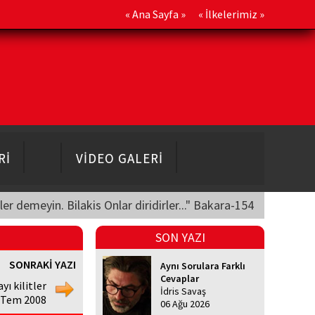
«
Ana Sayfa
» «
İlkelerimiz
»
Rİ
VİDEO GALERİ
üler demeyin. Bilakis Onlar diridirler..." Bakara-154
SON YAZI
SONRAKİ YAZI
Aynı Sorulara Farklı
Cevaplar
ı kilitler
İdris Savaş
0 Tem 2008
06 Ağu 2026