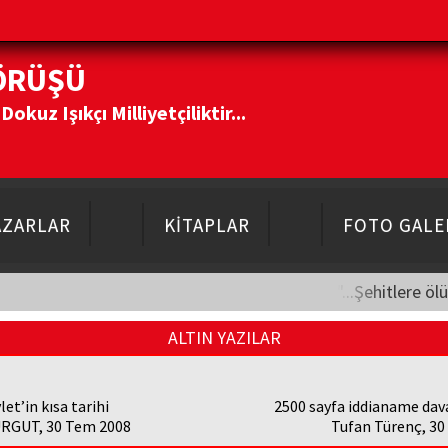
ÖRÜŞÜ
kuz Işıkçı Milliyetçiliktir...
AZARLAR
KİTAPLAR
FOTO GALE
"...Şehitlere öl
ALTIN YAZILAR
let’in kısa tarihi
2500 sayfa iddianame davay
URGUT, 30 Tem 2008
Tufan Türenç, 3