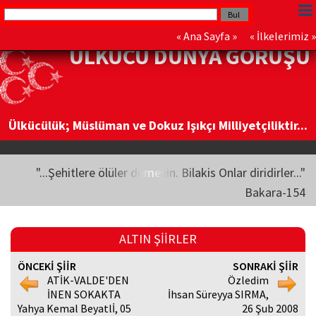
«
Ana Sayfa
» «
İlkelerimiz
»
ÜLKÜCÜ DÜNYA GÖRÜŞÜ
Ülkücülük; Müslüman ve Dokuz Işıkçı Milliyetçiliktir...
"...Şehitlere ölüler demeyin. Bilakis Onlar diridirler..."
Bakara-154
ALTIN ŞİİRLER
ÖNCEKİ ŞİİR
SONRAKİ ŞİİR
ATİK-VALDE'DEN
Özledim
İNEN SOKAKTA
İhsan Süreyya SIRMA,
Yahya Kemal Beyatlİ, 05
26 Şub 2008