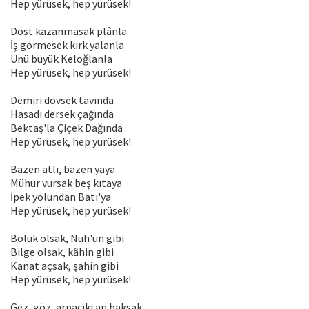
Hep yürüsek, hep yürüsek!
Dost kazanmasak plânla
İş görmesek kırk yalanla
Ünü büyük Keloğlanla
Hep yürüsek, hep yürüsek!
Demiri dövsek tavında
Hasadı dersek çağında
Bektaş'la Çiçek Dağında
Hep yürüsek, hep yürüsek!
Bazen atlı, bazen yaya
Mühür vursak beş kıtaya
İpek yolundan Batı'ya
Hep yürüsek, hep yürüsek!
Bölük olsak, Nuh'un gibi
Bilge olsak, kâhin gibi
Kanat açsak, şahin gibi
Hep yürüsek, hep yürüsek!
Gez, göz ,arpacıktan baksak