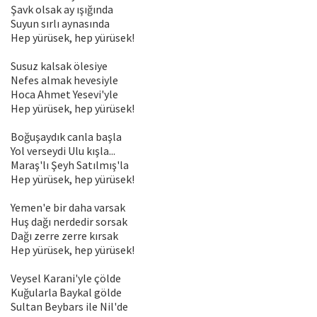
Şavk olsak ay ışığında
Suyun sırlı aynasında
Hep yürüsek, hep yürüsek!
Susuz kalsak ölesiye
Nefes almak hevesiyle
Hoca Ahmet Yesevi'yle
Hep yürüsek, hep yürüsek!
Boğuşaydık canla başla
Yol verseydi Ulu kışla...
Maraş'lı Şeyh Satılmış'la
Hep yürüsek, hep yürüsek!
Yemen'e bir daha varsak
Huş dağı nerdedir sorsak
Dağı zerre zerre kırsak
Hep yürüsek, hep yürüsek!
Veysel Karani'yle çölde
Kuğularla Baykal gölde
Sultan Beybars ile Nil'de