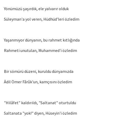
Yönümüzü şaşırdık, ele yalvarır olduk
Süleyman'a yol veren, Hüdhüd'leri özledim
Yaşanmıyor dünyanın, bu rahmet kıtlığında
Rahmeti unutulan, Muhammed'i özledim
Bir sömürü düzeni, kuruldu dünyamızda
Âdil Ömer Fârûk'un, kamçısını özledim
"Hilâfet" kaldırıldı, "Saltanat" oturtuldu
Saltanata "yok!" diyen, Hüseyin'i özledim