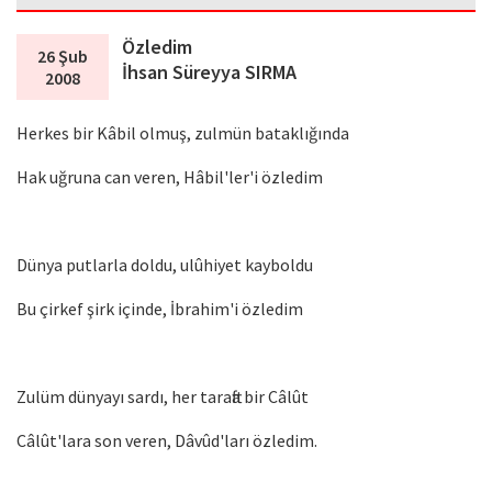
Özledim
26 Şub
İhsan Süreyya SIRMA
2008
Herkes bir Kâbil olmuş, zulmün bataklığında
Hak uğruna can veren, Hâbil'ler'i özledim
Dünya putlarla doldu, ulûhiyet kayboldu
Bu çirkef şirk içinde, İbrahim'i özledim
Zulüm dünyayı sardı, her tarafta bir Câlût
Câlût'lara son veren, Dâvûd'ları özledim.