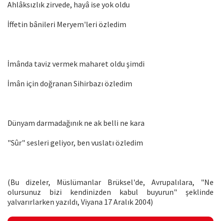
Ahlâksızlık zirvede, hayâ ise yok oldu
İffetin bânileri Meryem'leri özledim
İmânda taviz vermek maharet oldu şimdi
İmân için doğranan Sihirbazı özledim
Dünyam darmadağınık ne ak belli ne kara
"Sûr" sesleri geliyor, ben vuslatı özledim
(Bu dizeler, Müslümanlar Brüksel'de, Avrupalılara, "Ne
olursunuz bizi kendinizden kabul buyurun" şeklinde
yalvarırlarken yazıldı, Viyana 17 Aralık 2004)