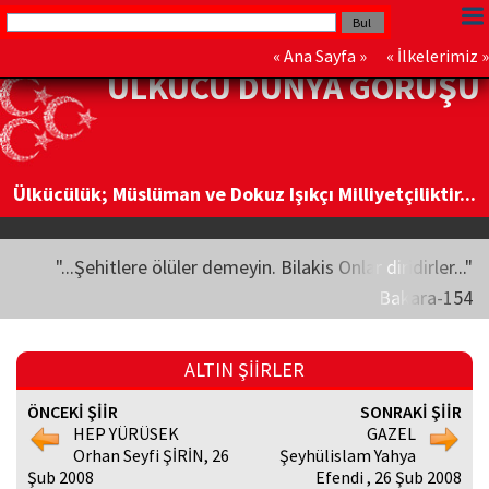
«
Ana Sayfa
» «
İlkelerimiz
»
ÜLKÜCÜ DÜNYA GÖRÜŞÜ
Ülkücülük; Müslüman ve Dokuz Işıkçı Milliyetçiliktir...
"...Şehitlere ölüler demeyin. Bilakis Onlar diridirler..."
Bakara-154
ALTIN ŞİİRLER
ÖNCEKİ ŞİİR
SONRAKİ ŞİİR
HEP YÜRÜSEK
GAZEL
Orhan Seyfi ŞİRİN, 26
Şeyhülislam Yahya
Şub 2008
Efendi , 26 Şub 2008