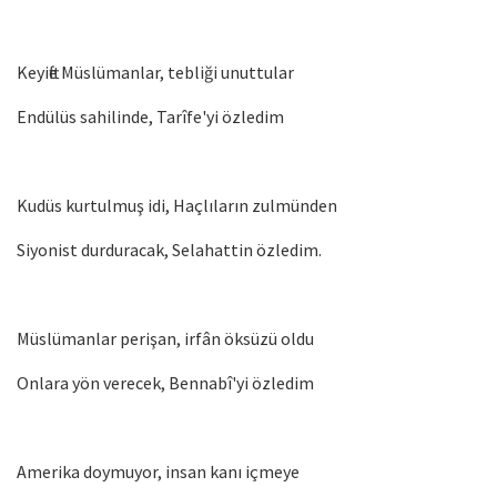
Keyifte Müslümanlar, tebliği unuttular
Endülüs sahilinde, Tarîfe'yi özledim
Kudüs kurtulmuş idi, Haçlıların zulmünden
Siyonist durduracak, Selahattin özledim.
Müslümanlar perişan, irfân öksüzü oldu
Onlara yön verecek, Bennabî'yi özledim
Amerika doymuyor, insan kanı içmeye