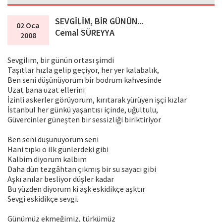
SEVGİLİM, BİR GÜNÜN...
02 Oca
Cemal SÜREYYA
2008
Sevgilim, bir günün ortası şimdi
Taşıtlar hızla gelip geçiyor, her yer kalabalık,
Ben seni düşünüyorum bir bodrum kahvesinde
Uzat bana uzat ellerini
İzinli askerler görüyorum, kırıtarak yürüyen işçi kızlar
İstanbul her günkü yaşantısı içinde, uğultulu,
Güvercinler güneşten bir sessizliği biriktiriyor
Ben seni düşünüyorum seni
Hani tıpkı o ilk günlerdeki gibi
Kalbim diyorum kalbim
Daha dün tezgâhtan çıkmış bir su sayacı gibi
Aşkı anılar besliyor düşler kadar
Bu yüzden diyorum ki aşk eskidikçe aşktır
Sevgi eskidikçe sevgi.
Günümüz ekmeğimiz, türkümüz