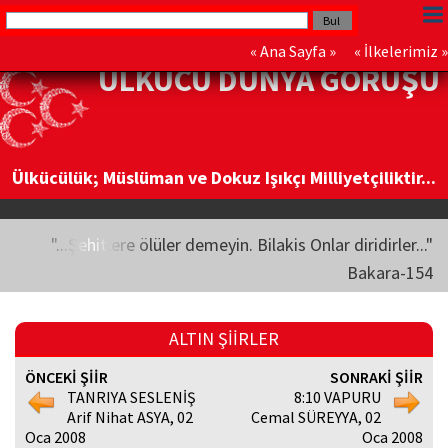
«
Ana Sayfa
» «
İlkelerimiz
»
ÜLKÜCÜ DÜNYA GÖRÜŞÜ
Ülkücülük; Müslüman ve Dokuz Işıkçı Milliyetçiliktir...
"...Şehitlere ölüler demeyin. Bilakis Onlar diridirler..."
Bakara-154
ALTIN ŞİİRLER
ÖNCEKİ ŞİİR
SONRAKİ ŞİİR
TANRIYA SESLENİŞ
8:10 VAPURU
Arif Nihat ASYA, 02
Cemal SÜREYYA, 02
Oca 2008
Oca 2008