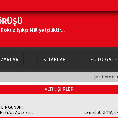
ÖRÜŞÜ
kuz Işıkçı Milliyetçiliktir...
AZARLAR
KİTAPLAR
FOTO GALE
"...Şehitlere öl
ALTIN ŞİİRLER
 BİR GÜNÜN...
REYYA, 02 Oca 2008
Cemal SÜREYYA, 02