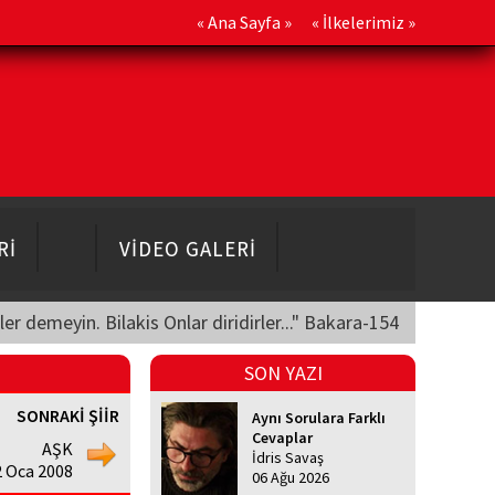
«
Ana Sayfa
» «
İlkelerimiz
»
Rİ
VİDEO GALERİ
üler demeyin. Bilakis Onlar diridirler..." Bakara-154
SON YAZI
SONRAKİ ŞİİR
Aynı Sorulara Farklı
Cevaplar
AŞK
İdris Savaş
 Oca 2008
06 Ağu 2026