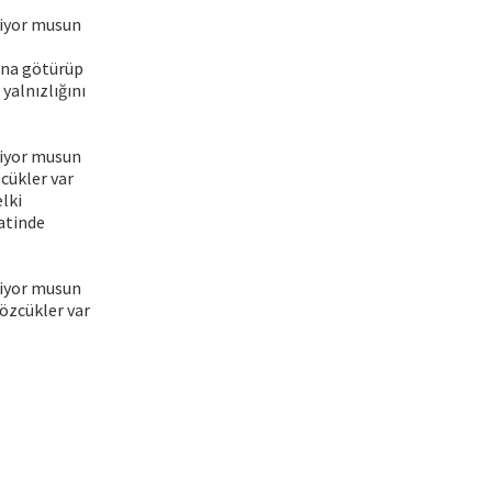
liyor musun
şına götürüp
yalnızlığını
liyor musun
cükler var
lki
atinde
liyor musun
özcükler var