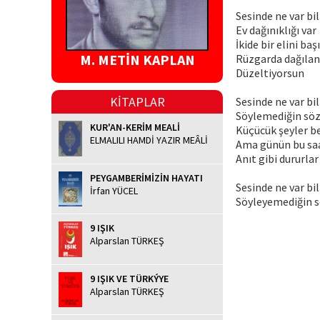
Sesinde ne var bi
Ev dağınıklığı var
İkide bir elini ba
M. METİN KAPLAN
Rüzgarda dağılan 
Düzeltiyorsun
KİTAPLAR
Sesinde ne var bi
Söylemediğin söz
KUR'AN-KERİM MEALİ
Küçücük şeyler be
ELMALILI HAMDİ YAZIR MEÂLİ
Ama günün bu sa
Anıt gibi dururlar
PEYGAMBERİMİZİN HAYATI
Sesinde ne var bi
İrfan YÜCEL
Söyleyemediğin s
9 IŞIK
Alparslan TÜRKEŞ
9 IŞIK VE TÜRKÝYE
Alparslan TÜRKEŞ