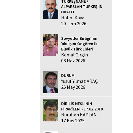
TÜRKEŞNAME /
ALPARSLAN TÜRKEŞ’İN
HAYATI
Halim Kaya
20 Tem 2026
Sovyetler Birliği'nin
Yıkılışını Öngören İki
Büyük Türk Lideri
Kemal Girgin
08 Haz 2026
DURUM
Yusuf Yılmaz ARAÇ
26 May 2026
DİRİLİŞ NESLİNİN
FİRARÎLERİ - 17.02.2010
Nurullah KAPLAN
17 Kas 2025