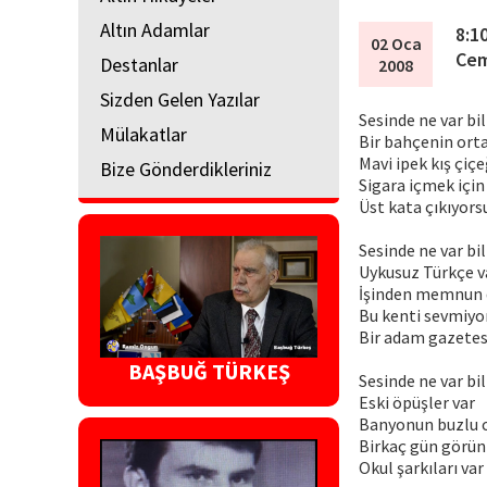
Altın Adamlar
8:1
02 Oca
Cem
Destanlar
2008
Sizden Gelen Yazılar
Sesinde ne var bi
Mülakatlar
Bir bahçenin orta
Mavi ipek kış çiçe
Bize Gönderdikleriniz
Sigara içmek için
Üst kata çıkıyors
Sesinde ne var bi
Uykusuz Türkçe v
İşinden memnun 
Bu kenti sevmiyo
Bir adam gazetes
BAŞBUĞ TÜRKEŞ
Sesinde ne var bi
Eski öpüşler var
Banyonun buzlu 
Birkaç gün görü
Okul şarkıları var