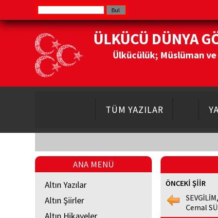
ÜLKÜCÜ DÜNYA G
Ülkücülük; Müslüman ve Do
TÜM YAZILAR
Y
ANA MENÜ
ÖNCEKİ ŞİİR
Altın Yazılar
SEVGİLİM,
Altın Şiirler
Cemal SÜ
Altın Hikayeler