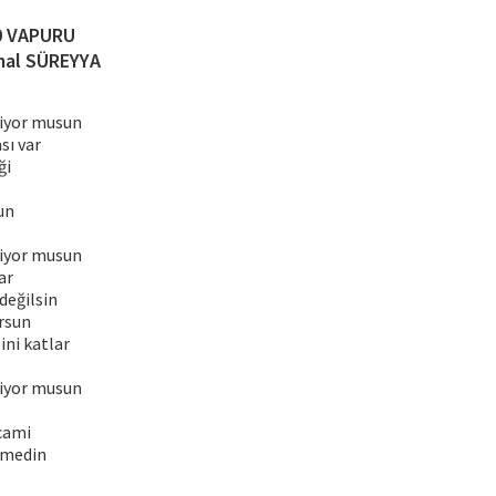
0 VAPURU
al SÜREYYA
liyor musun
sı var
ği
un
liyor musun
ar
değilsin
rsun
ini katlar
liyor musun
cami
nmedin