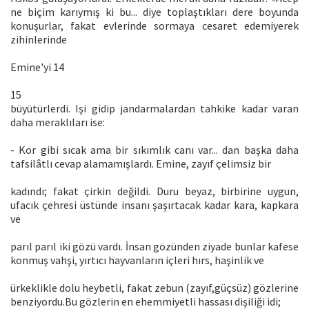
ne biçim karıymış ki bu... diye toplaştıkları dere boyunda
konuşurlar, fakat evlerinde sormaya cesaret edemiyerek
zihinlerinde
Emine'yi 14
15
büyütürlerdi. Işi gidip jandarmalardan tahkike kadar varan
daha meraklıları ise:
- Kor gibi sıcak ama bir sıkımlık canı var... dan başka daha
tafsilâtlı cevap alamamışlardı. Emine, zayıf çelimsiz bir
kadındı; fakat çirkin değildi. Duru beyaz, birbirine uygun,
ufacık çehresi üstünde insanı şaşırtacak kadar kara, kapkara
ve
parıl parıl iki gözü vardı. İnsan gözünden ziyade bunlar kafese
konmuş vahşi, yırtıcı hayvanların içleri hırs, haşinlik ve
ürkeklikle dolu heybetli, fakat zebun (zayıf,güçsüz) gözlerine
benziyordu.Bu gözlerin en ehemmiyetli hassası dişiliği idi;