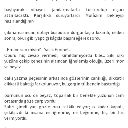
başlıyarak nihayet jandarmalarla tutturulup dışarı
attırılacaktı. Karşılıklı duruyorlardı. Mülâzım bekleyip
hazırlandığının
çıkmamasından dolayı büsbütün durgunlaşıp kızardı; neden
sonra, okur gibi yaptığı kâğıda başını eğerek sordu:
- Emine sen misin?... Yatık Emine!...
Obürü hiç cevap vermedi; kımıldamıyordu bile... Sıkı sıkı
yüzüne çekip çenesinin altından iğnelemiş olduğu, üzeri mor
ve beyaz
dallı yazma peçesinin arkasında gözlerinin canlılığı, dikkatli
dikkatli baktığı farkolunuyor, bu gergin tülbendin bastırdığı
burnunun ucu da beyaz, toparlak bir benekle yüzünün tam
ortasında göze çarpıyordu:
Sabri şimdi yan gözle onu tetkik ediyor; o kadar kapalı,
şekilsizdi ki insana ne iğrenme, ne beğen­me, hiç bir his
vermiyordu.