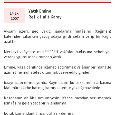
Yatık Emine
24 Eki
Refik Halit Karay
2007
Akşam üzeri, geç vakit, jandarma mülâzımı (teğmen)
kalemden çıkarken çavuş odaya girdi: selâm verip bir kâğıt
uzattı:
Merkezi vilâyette müt*******i vak'alar hudusuna sebebiyet
veren uygunsuz takımından Yatık
Emine, kaza dahilinde ikâmet ettirilmek ve âhar bir mahalle
azimetine muhalefet olunmak üzere edildiğinden
icrayı icabı emrediyordu. Kaymakam bu tezkerenin arkasına
lâal mürekkebe batmış kamış kalemle yazdığı havalede
Kasaba­nın ahlâk-ı umumiyesini ifsada meydan verilme­mek
için lâzım gelen tedabirin jandarma
bölük kumandanlığınca ittihazı» demişti.