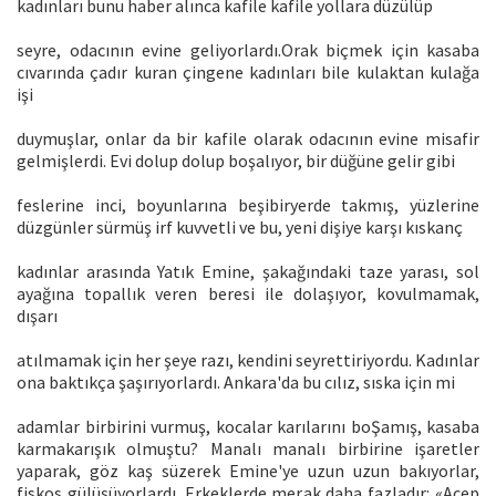
kadınları bunu haber alınca kafile kafile yollara düzülüp
seyre, odacının evine geliyorlardı.Orak biçmek için kasaba
cıvarında çadır kuran çingene kadınları bile kulaktan kulağa
işi
duymuşlar, onlar da bir kafile olarak odacının evine misafir
gelmişlerdi. Evi dolup dolup boşalıyor, bir düğüne gelir gibi
feslerine inci, boyunlarına beşibiryerde takmış, yüzlerine
düzgünler sürmüş irf kuvvetli ve bu, yeni dişiye karşı kıskanç
kadınlar arasında Yatık Emine, şakağındaki taze yarası, sol
ayağına topallık veren beresi ile dolaşıyor, kovulmamak,
dışarı
atılmamak için her şeye razı, kendini seyrettiriyordu. Kadınlar
ona baktıkça şaşırıyorlardı. Ankara'da bu cılız, sıska için mi
adamlar birbirini vurmuş, kocalar karılarını boŞamış, kasaba
karmakarışık olmuştu? Manalı manalı birbirine işaretler
yaparak, göz kaş süzerek Emine'ye uzun uzun bakıyorlar,
fiskos gülüşüyorlardı. Erkeklerde merak daha fazladır: «Acep