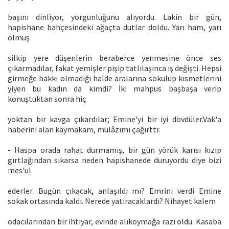
başını dinliyor, yorgunluğunu alıyordu. Lakin bir gün,
hapishane bahçesindeki ağaçta dutlar doldu. Yarı ham, yarı
olmuş
silkip yere düşenlerin beraberce yenmesine önce ses
çıkarmadılar, fakat yemişler pişip tatlılaşınca iş değişti. Hepsi
girmeğe hakkı olmadığı halde aralarına sokulup kısmetlerini
yiyen bu kadın da kimdi? İki mahpus başbaşa verip
konuştuktan sonra hiç
yoktan bir kavga çıkardılar; Emine'yi bir iyi dövdüler.Vak'a
haberini alan kaymakam, mülâzımı çağırttı:
- Haspa orada rahat durmamış, bir gün yörük karısı kızıp
gırtlağından sıkarsa neden hapishanede duruyordu diye bizi
mes'ul
ederler. Bugün çıkacak, anlaşıldı mı? Emrini verdi Emine
sokak ortasında kaldı. Nerede yatıracaklardı? Nihayet kalem
odacılarından bir ihtiyar, evinde alıkoymağa razı oldu. Kasaba