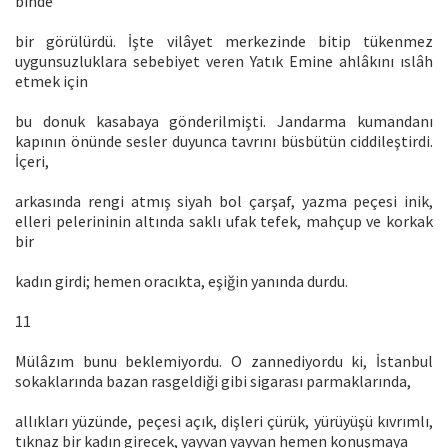
binde
bir görülürdü. İşte vilâyet merkezinde bitip tükenmez
uygunsuzluklara sebebiyet veren Yatık Emine ahlâkını ıslâh
etmek için
bu donuk kasabaya gönderilmişti. Jandarma kumandanı
kapının önünde sesler duyunca tavrını büsbütün ciddileştirdi.
İçeri,
arkasında rengi atmış siyah bol çarşaf, yazma peçesi inik,
elleri pelerininin altında saklı ufak tefek, mahçup ve korkak
bir
kadın girdi; hemen oracıkta, eşiğin yanında durdu.
11
Mülâzım bunu beklemiyordu. O zannediyordu ki, İstanbul
sokaklarında bazan rasgeldiği gibi sigarası parmaklarında,
allıkları yüzünde, peçesi açık, dişleri çürük, yürüyüşü kıvrımlı,
tıknaz bir kadın girecek, yayvan yayvan hemen konuşmaya