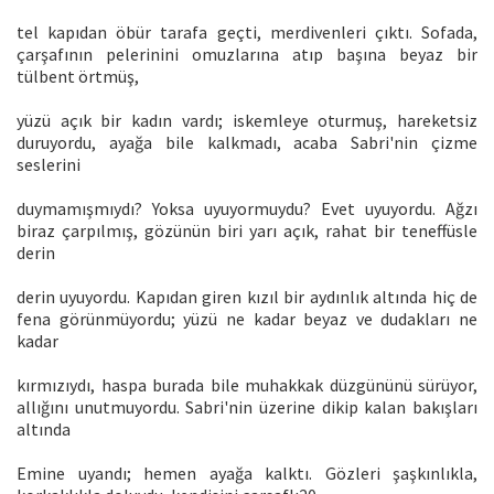
tel kapıdan öbür tarafa geçti, merdivenleri çıktı. Sofada,
çarşafının pelerinini omuzlarına atıp başına beyaz bir
tülbent örtmüş,
yüzü açık bir kadın vardı; iskemleye oturmuş, hareketsiz
duruyordu, ayağa bile kalkmadı, acaba Sabri'nin çizme
seslerini
duymamışmıydı? Yoksa uyuyormuydu? Evet uyuyordu. Ağzı
biraz çarpılmış, gözünün biri yarı açık, rahat bir teneffüsle
derin
derin uyuyordu. Kapıdan giren kızıl bir aydınlık altında hiç de
fena görünmüyordu; yüzü ne kadar beyaz ve dudakları ne
kadar
kırmızıydı, haspa burada bile muhakkak düzgününü sürüyor,
allığını unutmuyordu. Sabri'nin üzerine dikip kalan bakışları
altında
Emine uyandı; hemen ayağa kalktı. Gözleri şaşkınlıkla,