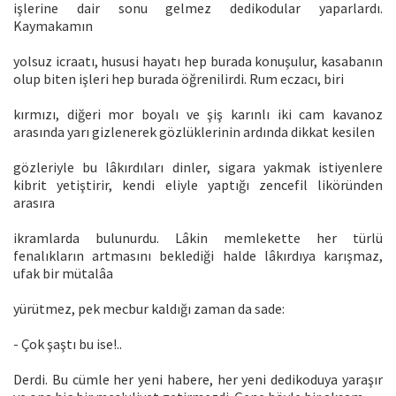
işlerine dair sonu gelmez dedikodular yaparlardı.
Kaymakamın
yolsuz icraatı, hususi hayatı hep burada konuşulur, kasabanın
olup biten işleri hep burada öğrenilirdi. Rum eczacı, biri
kırmızı, diğeri mor boyalı ve şiş karınlı iki cam kavanoz
arasında yarı gizlenerek gözlüklerinin ardında dikkat kesilen
gözleriyle bu lâkırdıları dinler, sigara yakmak istiyenlere
kibrit yetiştirir, kendi eliyle yaptığı zencefil liköründen
arasıra
ikramlarda bulunurdu. Lâkin memlekette her türlü
fenalıkların artmasını beklediği halde lâkırdıya karışmaz,
ufak bir mütalâa
yürütmez, pek mecbur kaldığı zaman da sade:
- Çok şaştı bu ise!..
Derdi. Bu cümle her yeni habere, her yeni dedikoduya yaraşır