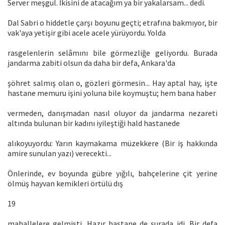
Server meşgul. İkisini de atacağım ya bir yakalarsam... dedi.
Dal Sabri o hiddetle çarşı boyunu geçti; etrafına bakmıyor, bir
vak'aya yetişir gibi acele acele yürüyordu. Yolda
rasgelenlerin selâmını bile görmezliğe geliyordu. Burada
jandarma zabiti olsun da daha bir defa, Ankara'da
şöhret salmış olan o, gözleri görmesin... Hay aptal hay, işte
hastane memuru işini yoluna bile koymuştu; hem bana haber
vermeden, danışmadan nasıl oluyor da jandarma nezareti
altında bulunan bir kadını iyileştiği hald hastanede
alıkoyuyordu: Yarın kaymakama müzekkere (Bir iş hakkında
amire sunulan yazı) verecekti...
Önlerinde, ev boyunda gübre yığılı, bahçelerine çit yerine
ölmüş hayvan kemikleri örtülü dış
19
mahallelere gelmişti. Hazır hastane de şurada idi. Bir defa