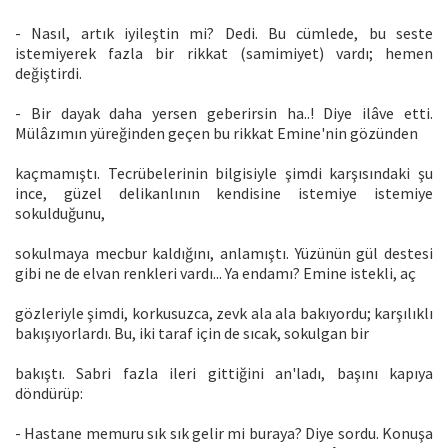
- Nasıl, artık iyileştin mi? Dedi. Bu cümlede, bu seste
istemiyerek fazla bir rikkat (samimiyet) vardı; hemen
değiştirdi.
- Bir dayak daha yersen geberirsin ha..! Diye ilâve etti.
Mülâzımın yüreğinden geçen bu rikkat Emine'nin gözünden
kaçmamıştı. Tecrübelerinin bilgisiyle şimdi karşısındaki şu
ince, güzel delikanlının kendisine istemiye istemiye
sokulduğunu,
sokulmaya mecbur kaldığını, anlamıştı. Yüzünün gül destesi
gibi ne de elvan renkleri vardı... Ya endamı? Emine istekli, aç
gözleriyle şimdi, korkusuzca, zevk ala ala bakıyordu; karşılıklı
bakışıyorlardı. Bu, iki taraf için de sıcak, sokulgan bir
bakıştı. Sabri fazla ileri gittiğini an'ladı, başını kapıya
döndürüp:
- Hastane memuru sık sık gelir mi buraya? Diye sordu. Konuşa