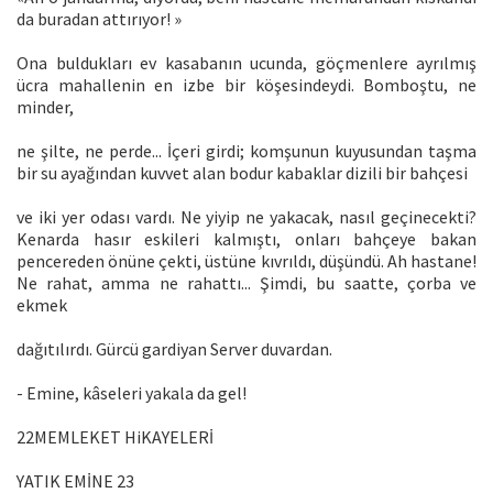
da buradan attırıyor! »
Ona buldukları ev kasabanın ucunda, göçmenlere ayrılmış
ücra mahallenin en izbe bir köşesindeydi. Bomboştu, ne
minder,
ne şilte, ne perde... İçeri girdi; komşunun kuyusundan taşma
bir su ayağından kuvvet alan bodur kabaklar dizili bir bahçesi
ve iki yer odası vardı. Ne yiyip ne yakacak, nasıl geçinecekti?
Kenarda hasır eskileri kalmıştı, onları bahçeye bakan
pencereden önüne çekti, üstüne kıvrıldı, düşündü. Ah hastane!
Ne rahat, amma ne rahattı... Şimdi, bu saatte, çorba ve
ekmek
dağıtılırdı. Gürcü gardiyan Server duvardan.
- Emine, kâseleri yakala da gel!
22MEMLEKET HiKAYELERİ
YATIK EMİNE 23