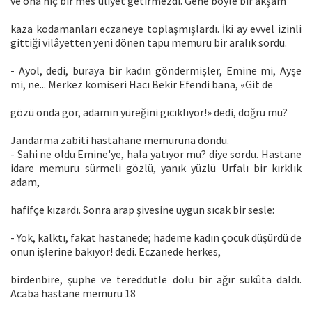
ve ona hiç bir mes'uliyet getirmezdi. Gene böyle bir akşam
kaza kodamanları eczaneye toplaşmışlardı. İki ay evvel izinli
gittiği vilâyetten yeni dönen tapu memuru bir aralık sordu.
- Ayol, dedi, buraya bir kadın göndermişler, Emine mi, Ayşe
mi, ne... Merkez komiseri Hacı Bekir Efendi bana, «Git de
gözü onda gör, adamın yüreğini gıcıklıyor!» dedi, doğru mu?
Jandarma zabiti hastahane memuruna döndü.
- Sahi ne oldu Emine'ye, hala yatıyor mu? diye sordu. Hastane
idare memuru sürmeli gözlü, yanık yüzlü Urfalı bir kırklık
adam,
hafifçe kızardı. Sonra arap şivesine uygun sıcak bir sesle:
- Yok, kalktı, fakat hastanede; hademe kadın çocuk düşürdü de
onun işlerine bakıyor! dedi. Eczanede herkes,
birdenbire, şüphe ve tereddütle dolu bir ağır sükûta daldı.
Acaba hastane memuru 18