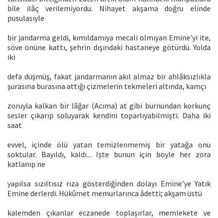
bile ilâç verilemiyordu. Nihayet akşama doğru elinde
pusulasıyle
bir jandarma geldi, kımıldamıya mecali olmıyan Emine'yi ite,
söve önüne kattı, şehrin dışındaki hastaneye götürdü. Yolda
iki
defa düşmüş, fakat jandarmanın akıl almaz bir ahlâksızlıkla
şurasına burasına attığı çizmelerin tekmeleri altında, kamçı
zoruyla kalkan bir lâğar (Acıma) at gibi burnundan korkunç
sesler çıkarıp soluyarak kendini toparlıyabilmişti. Daha iki
saat
evvel, içinde ölü yatan temizlenmemiş bir yatağa onu
soktular. Bayıldı, kaldı... Işte bunun için böyle her zora
katlanıp ne
yapılsa sızıltısız rıza gösterdiğinden dolayı Emine'ye Yatık
Emine derlerdi. Hükûmet memurlarınca âdetti; akşam üstü
kalemden çıkanlar eczanede toplaşırlar, memlekete ve