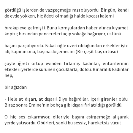
gördüğü işlerden de vazgeçmeğe razı oluyordu. Bir gün, kendi
de evde yokken, hiç âdeti olmadığı halde kocası kalemi
bırakıp eve gelmişti. Bunu komşulardan haber alınca kıyamet
koptu; hırsından pencereleri açıp sokağa bağırıyor, üstünü
başını parçalıyordu. Fakat öğle üzeri olduğundan erkekler işte
idi; kapının önü, başına döşemesini (Bir çeşit baş örtüsü)
şöyle iğreti örtüp evinden fırlamış kadınlar, entarilerinin
etekleri yerlerde sürünen çocuklarla, doldu. Bir aralık kadınlar
hep,
bir ağızdan:
- Hele at dışarı, at dışarı!..Diye bağırdılar. İçeri girenler oldu.
Biraz sonra Emine'nin bohça gibi dışarı fırlatıldığı görüldü.
O hiç ses çıkarmıyor, elleriyle başını esirgemeğe alışarak
yerde yatıyordu. Öbürleri, sanki bu sessiz, hareketsiz vücut