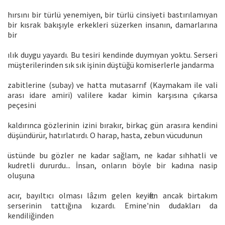
hırsını bir türlü yenemiyen, bir türlü cinsiyeti bastırılamıyan
bir kısrak bakışıyle erkekleri süzerken insanın, damarlarına
bir
ılık duygu yayardı. Bu tesiri kendinde duymıyan yoktu. Serseri
müşterilerinden sık sık işinin düştüğü komiserlerle jandarma
zabitlerine (subay) ve hatta mutasarrıf (Kaymakam ile vali
arası idare amiri) valilere kadar kimin karşısına çıkarsa
peçesini
kaldırınca gözlerinin izini bırakır, birkaç gün arasıra kendini
düşündürür, hatırlatırdı. O harap, hasta, zebun vücudunun
üstünde bu gözler ne kadar sağlam, ne kadar sıhhatli ve
kudretli dururdu... İnsan, onların böyle bir kadına nasip
oluşuna
acır, bayıltıcı olması lâzım gelen keyiften ancak birtakım
serserinin tattığına kızardı. Emine'nin dudakları da
kendiliğinden