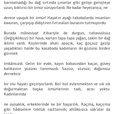
barınamadığı bu dağ sırtında çınarlar gibi gelişe genişleye
uzun, bıktırıcı bir ömür sürüyorlardı. Ne kadar heyecansız, ne
derece uyuşuk bir ömür! Hayatın aşağı tabakalarda insanları
kavuran,. çarpışıp didiştiren fırtınaları burasını tutmuyordu.
Burada mâneviyat itibariyle de durgun, tahavvülsüz
(Değişikliksiz) bir hava, karları lapa lapa yağan, sakin bir dağ
iklimi vardı. Köylerinde ahali apaçık, kaç göçsüz gezip
yaşadıkları halde bu kasabada kadınların iki gözünü birden
görmek
imkânsızdı. Gelin bir evde, kayın babasından kaçar, güvey
baldızının yüzünü tanımazdı. Sazsız, sözsüz; düğünsüz
derneksiz
bir ölü hayatı geçiriyorlardı. Bol bol evlenmekten ve sık sık
doğurmaktan başka ömürlerinin tadı, acısı yoktu.
Kadınlarında
ne oynaklık, erkeklerinde ne bir haşarılık.. Kaçma, kaçırma
gibi hâdiselere tektük rastlanırdı; ahlâksızca vak'alar da