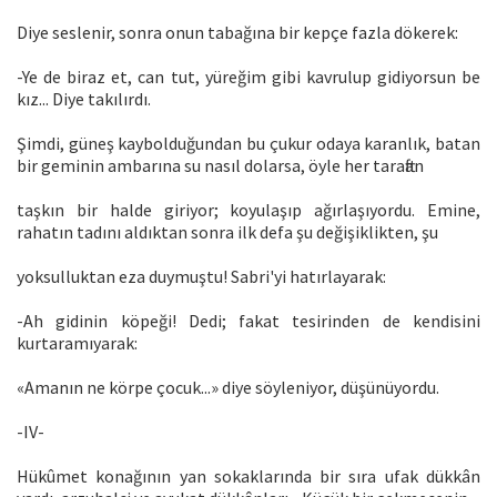
Diye seslenir, sonra onun tabağına bir kepçe fazla dökerek:
-Ye de biraz et, can tut, yüreğim gibi kavrulup gidiyorsun be
kız... Diye takılırdı.
Şimdi, güneş kaybolduğundan bu çukur odaya karanlık, batan
bir geminin ambarına su nasıl dolarsa, öyle her taraftan
taşkın bir halde giriyor; koyulaşıp ağırlaşıyordu. Emine,
rahatın tadını aldıktan sonra ilk defa şu değişiklikten, şu
yoksulluktan eza duymuştu! Sabri'yi hatırlayarak:
-Ah gidinin köpeği! Dedi; fakat tesirinden de kendisini
kurtaramıyarak:
«Amanın ne körpe çocuk...» diye söyleniyor, düşünüyordu.
-IV-
Hükûmet konağının yan sokaklarında bir sıra ufak dükkân