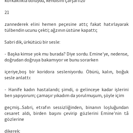
korkaklıkla doluydu, kendisini çarşaflı20
21
zannederek elini hemen peçesine attı; fakat hatırlayarak
tülbendin ucunu çekti; ağzının üstüne kapattı;
Sabri dik, ürkütücü bir sesle:
- Başka kimse yok mu burada? Diye sordu. Emine'ye, nedense,
doğrudan doğruya bakamıyor ve bunu sorarken
içeriye,boş bir koridora sesleniyordu. Öbürü, kalın, boğuk
sesle anlattı:
- Hanife kadın hastalandı; şimdi, o gelinceye kadar işlerini
ben yapıyorum; çamaşır yıkadım da yorulmuşum, şöyle içim
geçmiş...Sabri, etrafın sessizliğinden, binanın loşluğundan
cesaret aldı, birden başını çevirip gözlerini Emine'nin tâ
gözlerine
dikerek: