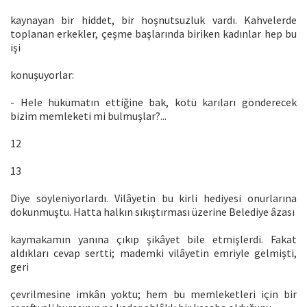
kaynayan bir hiddet, bir hoşnutsuzluk vardı. Kahvelerde
toplanan erkekler, çeşme başlarında biriken kadınlar hep bu
işi
konuşuyorlar:
- Hele hükümatın ettiğine bak, kötü karıları gönderecek
bizim memleketi mi bulmuşlar?...
12
13
Diye söyleniyorlardı. Vilâyetin bu kirli hediyesi onurlarına
dokunmuştu. Hatta halkın sıkıştırması üzerine Belediye âzası
kaymakamın yanına çıkıp şikâyet bile etmişlerdi. Fakat
aldıkları cevap sertti; mademki vilâyetin emriyle gelmişti,
geri
çevrilmesine imkân yoktu; hem bu memleketleri için bir