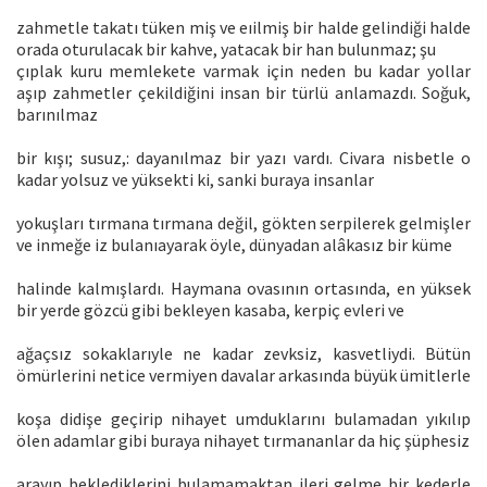
zahmetle takatı tüken miş ve eıilmiş bir halde gelindiği halde
orada oturulacak bir kahve, yatacak bir han bulunmaz; şu
çıplak kuru memlekete varmak için neden bu kadar yollar
aşıp zahmetler çekildiğini insan bir türlü anlamazdı. Soğuk,
barınılmaz
bir kışı; susuz,: dayanılmaz bir yazı vardı. Civara nisbetle o
kadar yolsuz ve yüksekti ki, sanki buraya insanlar
yokuşları tırmana tırmana değil, gökten serpilerek gelmişler
ve inmeğe iz bulanıayarak öyle, dünyadan alâkasız bir küme
halinde kalmışlardı. Haymana ovasının ortasında, en yüksek
bir yerde gözcü gibi bekleyen kasaba, kerpiç evleri ve
ağaçsız sokaklarıyle ne kadar zevksiz, kasvetliydi. Bütün
ömürlerini netice vermiyen davalar arkasında büyük ümitlerle
koşa didişe geçirip nihayet umduklarını bulamadan yıkılıp
ölen adamlar gibi buraya nihayet tırmananlar da hiç şüphesiz
arayıp beklediklerini bulamamaktan ileri gelme bir kederle