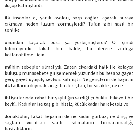
düşüp kalmışlardı.
ilk insanlar o, yanık ovaları, sarp dağları aşarak buraya
çıkmaya neden lüzum görmüşlerdi? Tufan gibi nasıl bir
tehlike
önünden kaçarak bura ya yerleşmişlerdi? O, şimdi
bilinmiyordu, fakat her halde, bu derece zorluğa
katlanabilmek için
mühim sebepler olmalıydı. Zaten civardaki halk He kolayca
buluşup münasebete girişememek yüzünden bu hesaba gayet
geri, gayet uyuşuk, şevksiz kalmıştı. Ne gençlerin de hayatın
ilk tadlarını duymaktan gelen bir iştah, bir sıcaklık; ne de
ihtiyarlarında rahat bir yaşlılığın verdiği çubuklu, hikâyeli bir
keyif... Kadınlar ise taş gibi hissiz, kütük kadar hareketsiz ve
dönuktular; fakat hepsinin de ne kadar gürbüz, ne dinç, ve
sağlam vücutları vardı... sıtmaların tırmanamadığı,
hastalıkların