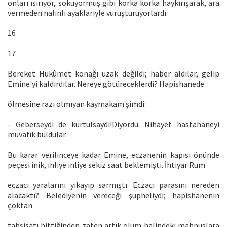
onları ısırıyor, sokuyormuş gibi korka korka haykırışarak, ara
vermeden nalınlı ayaklarıyle vuruşturuyorlardı.
16
17
Bereket Hükûmet konağı uzak değildi; haber aldılar, gelip
Emine'yi kaldırdılar. Nereye götüreceklerdi? Hapishanede
ölmesine razı olmıyan kaymakam şimdi:
- Geberseydi de kurtulsaydı!Diyordu. Nihayet hastahaneyi
muvafık buldular.
Bu karar verilinceye kadar Emine, eczanenin kapısı önünde
peçesi inik, inliye inliye sekiz saat beklemişti. İhtiyar Rum
eczacı yaralarını yıkayıp sarmıştı. Eczacı parasını nereden
alacaktı? Belediyenin vereceği şüpheliydi; hapishanenin
çoktan
tahsisatı bittiğinden zaten artık ölüm halindeki mahpuslara