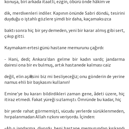
konuşa, biri arkada itaatli, ezgin, öbürü önde hâkim ve
dik, merdivenleri indiler. Kapının önünde Sabri döndü, tesirini
duyduğu o iştahlı gözlere şimdi bir daha, kaçamaksızca
baktı sonra hiç bir şey demeden, yeni bir karar almış gibi sert,
çıkıp gitti.
Kaymakam ertesi günü hastane memurunu çağırdı:
- Hani, dedi; Ankara'dan gelme bir kadın vardı; jandarma
dairesi ona bir ev bulmuş, artık hastanede kalması caiz
değil, elin aşiftesini biz mi besliyeceğiz; onu gönderin de yerine
namus ehli bir başkasını kullanın!
Emine'ye bu kararı bildirdikleri zaman gene, âdeti üzere, hiç
itiraz etmedi. Fakat yüreği sızlamıştı. Ömründe bu kadar, hiç
bir yerde rahat görmemişti, vücudu yerlerde sürüklenmeden,
hırpalanmadan Allah rızkını veriyordu. İçinden:
«Ah o jandarma, diyordu, beni hastane memurundan kıskandı