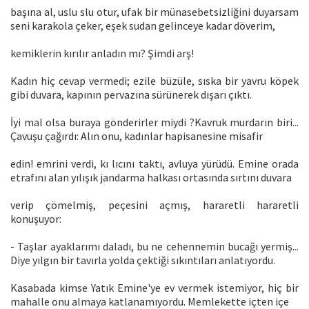
başına al, uslu slu otur, ufak bir münasebetsizliğini duyarsam
seni karakola çeker, eşek sudan gelinceye kadar döverim,
kemiklerin kırılır anladın mı? Şimdi arş!
Kadın hiç cevap vermedi; ezile büzüle, sıska bir yavru köpek
gibi duvara, kapının pervazına sürünerek dışarı çıktı.
İyi mal olsa buraya gönderirler miydi ?Kavruk murdarın biri...
Çavuşu çağırdı: Alın onu, kadınlar hapisanesine misafir
edin! emrini verdi, kı lıcını taktı, avluya yürüdü. Emine orada
etrafını alan yılışık jandarma halkası ortasında sırtını duvara
verip çömelmiş, peçesini açmış, hararetli hararetli
konuşuyor:
- Taşlar ayaklarımı daladı, bu ne cehennemin bucağı yermiş...
Diye yılgın bir tavırla yolda çektiği sıkıntıları anlatıyordu.
Kasabada kimse Yatık Emine'ye ev vermek istemiyor, hiç bir
mahalle onu almaya katlanamıyordu. Memlekette içten içe