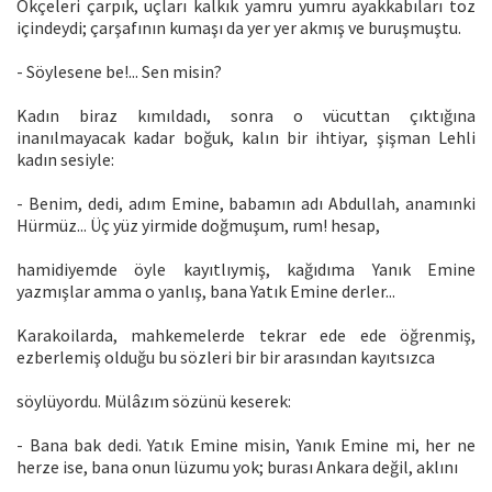
Ökçeleri çarpık, uçları kalkık yamru yumru ayakkabıları toz
içindeydi; çarşafının kumaşı da yer yer akmış ve buruşmuştu.
- Söylesene be!... Sen misin?
Kadın biraz kımıldadı, sonra o vücuttan çıktığına
inanılmayacak kadar boğuk, kalın bir ihtiyar, şişman Lehli
kadın sesiyle:
- Benim, dedi, adım Emine, babamın adı Abdullah, anamınki
Hürmüz... Üç yüz yirmide doğmuşum, rum! hesap,
hamidiyemde öyle kayıtlıymiş, kağıdıma Yanık Emine
yazmışlar amma o yanlış, bana Yatık Emine derler...
Karakoilarda, mahkemelerde tekrar ede ede öğrenmiş,
ezberlemiş olduğu bu sözleri bir bir ar­asından kayıtsızca
söylüyordu. Mülâzım sözünü keserek:
- Bana bak dedi. Yatık Emine misin, Yanık Emine mi, her ne
herze ise, bana onun lüzumu yok; burası Ankara değil, aklını