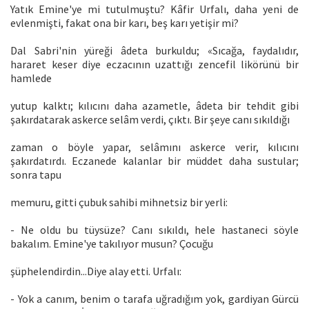
Yatık Emine'ye mi tutulmuştu? Kâfir Urfalı, daha yeni de
evlenmişti, fakat ona bir karı, beş karı yetişir mi?
Dal Sabri'nin yüreği âdeta burkuldu; «Sıcağa, faydalıdır,
hararet keser diye eczacının uzattığı zencefil likörünü bir
hamlede
yutup kalktı; kılıcını daha azametle, âdeta bir tehdit gibi
şakırdatarak askerce selâm verdi, çıktı. Bir şeye canı sıkıldığı
zaman o böyle yapar, selâmını askerce verir, kılıcını
şakırdatırdı. Eczanede kalanlar bir müddet daha sustular;
sonra tapu
memuru, gitti çubuk sahibi mihnetsiz bir yerli:
- Ne oldu bu tüysüze? Canı sıkıldı, hele hastaneci söyle
bakalım. Emine'ye takılıyor musun? Çocuğu
şüphelendirdin...Diye alay etti. Urfalı:
- Yok a canım, benim o tarafa uğradığım yok, gardiyan Gürcü