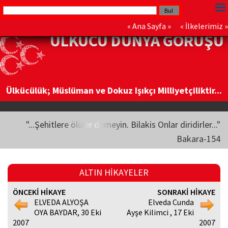
«
Ana Sayfa
» «
İlkelerimiz
»
ÜLKÜCÜ DÜNYA GÖRÜŞÜ
Ülkücülük; Müslüman ve Dokuz Işıkçı Milliyetçiliktir...
"...Şehitlere ölüler demeyin. Bilakis Onlar diridirler..."
Bakara-154
ALTIN HİKAYELER
ÖNCEKİ HİKAYE
SONRAKİ HİKAYE
ELVEDA ALYOŞA
Elveda Cunda
OYA BAYDAR, 30 Eki
Ayşe Kilimci , 17 Eki
2007
2007