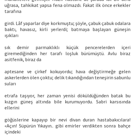
uğrasa, tahkikat yapsa fena olmazdı. Fakat ilk önce erkekler
tarafına
girdi. Lâf yaparlar diye korkmuştu; şöyle, çabuk çabuk odalara
baktı, havasız, kirli yerlerdi; batmaya başlayan güneşin
ışıkları
sık demir parmaklıklı küçük pencerelerden içeri
giremediğinden her tarafı loşluk bürümüştü. Avlu biraz
asitfenik, biraz da
aptesane ve çirkef kokuyordu; hava değiştirmeğe gelen
askerlerden ölen çoktu; delik tıkandığından teneşirin sabunlu
suları
etrafa taşıyor, her zaman yenisi döküldüğünden batak bu
kızgın güneş altında bile kurumuyordu. Sabri karsısında
ellerini
göğüslerine kapayıp bir nevi divan duran hastabakıcılara!
«Açın! Süpürün Yıkayın.. gibi emirler verdikten sonra bahçe
içindeki