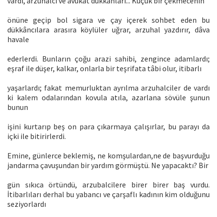
vardı, arzuhalci ve avukat dükkânları... Küçük bir çekmecenin
önüne geçip bol sigara ve çay içerek sohbet eden bu
dükkâncılara arasıra köylüler uğrar, arzuhal yazdırır, dâva
havale
ederlerdi. Bunların çoğu arazi sahibi, zengince adamlardı;
eşraf ile düşer, kalkar, onlarla bir teşrifata tâbi olur, itibarlı
yaşarlardı; fakat memurluktan ayrılma arzuhalciler de vardı
ki kalem odalarından kovula atıla, azarlana sövüle şunun
bunun
işini kurtarıp beş on para çıkarmaya çalışırlar, bu parayı da
içki ile bitirirlerdi.
Emine, günlerce beklemiş, ne komşulardan,ne de başvurduğu
jandarma çavuşundan bir yardım görmüştü. Ne yapacaktı? Bir
gün sıkıca örtündü, arzubalcilere birer birer baş vurdu.
İtibarlıları derhal bu yabancı ve çarşaflı kadının kim olduğunu
seziyorlardı