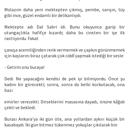
Mülazım daha yeni mektepten çıkmış, pembe, sarışın, tüy
gibi ince, güzel endamlı bir delikanlıydı.
Mektepte adı Dal Sabri idi. Bunu okuyunca garip bir
utangaçlıkla hafifçe kızardı; daha bu cinsten bir işe ilk
rastlıyordu. Fakat
çavuşa acemiliğinden renk vermemek ve çapkın görünmemek
için kaşlarını biraz çatarak çok ciddî yapmak istediği bir sesle:
- Getirin onu buraya!
Dedi. Ne yapacağını kendisi de pek iyi bilmiyordu. Önce şu
kadını bir görecekti; sonra, sonra da belki korkutacak, ona
bazı
emirler verecekti. Dirseklerini masasına dayadı, önüne kâğıdı
çekti ve bekledi.
Burası Ankara'ya iki gün öte, ana yollardan aykırı küçük bir
kasabaydı. İki gün bitmez tükenmez yokuşlar çıkılarak bin