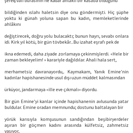
şerefti; vali burasının ne kadar ahlâklı bir kasaba olduğunu
bildiğinden ıslahı haletsin diye onu göndermişti. Hiç şüphe
yoktu ki günah yoluna sapan bu kadın, memleketlerinde
ahlâkını
değiştirecek, doğru yolu bulacaktı; bunun hayrı, sevabı onlara
idi. Kirk yıl kötü, bir gün tövbekâr...Bu izahat eşrafı pek de
ikna edemedi, daha ziyade zorlamaya çekinmişlerdi. «Hele bir
zaman bekleyelim! » karariyle dağıldılar. Ahali hala sert,
merhametsiz davranayordu,. Kaymakam, Yanık Emine'nin
kadınlar hapishanesinde usul dışı uzun müddet kalmasından
ürküyor, jandarmaya «ille eve çıkmalı» diyordu.
Bir gün Emine'yi kanlar içinde hapishanenin avlusunda yatar
buldular. Emine oradan memnundu; dostunu baltalayan bir
yörük karısıyla komşusunun sandığından beşibiryerdeler
aşıran bir göçmen kadını arasında külfetsiz, zahmetsiz
yaşıyor,