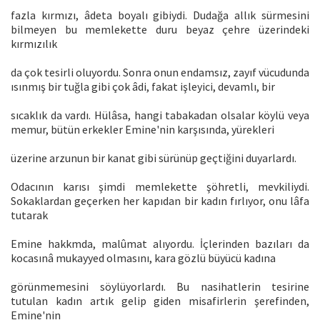
fazla kırmızı, âdeta boyalı gibiydi. Dudağa allık sürmesini
bilmeyen bu memlekette duru beyaz çehre üzerindeki
kırmızılık
da çok tesirli oluyordu. Sonra onun endamsız, zayıf vücudunda
ısınmış bir tuğla gibi çok âdi, fakat işleyici, devamlı, bir
sıcaklık da vardı. Hülâsa, hangi tabakadan olsalar köylü veya
memur, bütün erkekler Emine'nin karşısında, yürekleri
üzerine arzunun bir kanat gibi sürünüp geçtiğini duyarlardı.
Odacının karısı şimdi memlekette şöhretli, mevkiliydi.
Sokaklardan geçerken her kapıdan bir kadın fırlıyor, onu lâfa
tutarak
Emine hakkmda, malûmat alıyordu. İçlerinden bazıları da
kocasınâ mukayyed olmasını, kara gözlü büyücü kadına
görünmemesini söylüyorlardı. Bu nasihatlerin tesirine
tutulan kadın artık gelip giden misafirlerin şerefinden,
Emine'nin