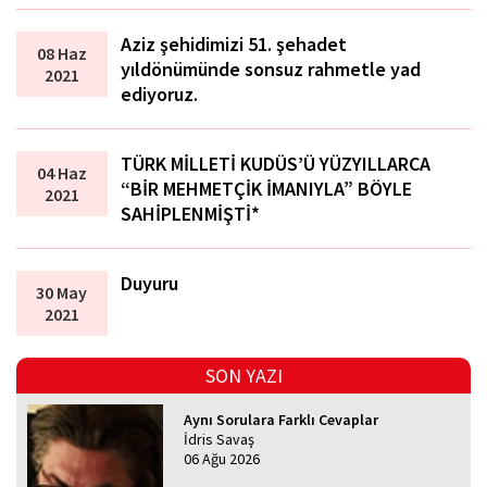
Aziz şehidimizi 51. şehadet
08 Haz
yıldönümünde sonsuz rahmetle yad
2021
ediyoruz.
TÜRK MİLLETİ KUDÜS’Ü YÜZYILLARCA
04 Haz
“BİR MEHMETÇİK İMANIYLA” BÖYLE
2021
SAHİPLENMİŞTİ*
Duyuru
30 May
2021
SON YAZI
Aynı Sorulara Farklı Cevaplar
İdris Savaş
06 Ağu 2026