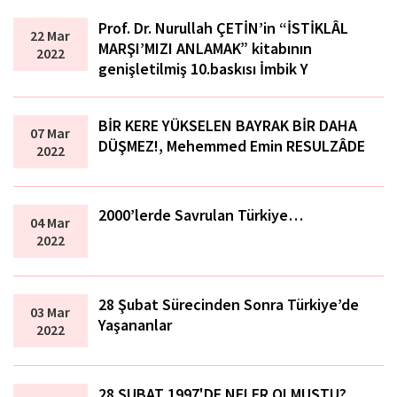
Prof. Dr. Nurullah ÇETİN’in “İSTİKLÂL
22 Mar
MARŞI’MIZI ANLAMAK” kitabının
2022
genişletilmiş 10.baskısı İmbik Y
BİR KERE YÜKSELEN BAYRAK BİR DAHA
07 Mar
DÜŞMEZ!, Mehemmed Emin RESULZÂDE
2022
2000’lerde Savrulan Türkiye…
04 Mar
2022
28 Şubat Sürecinden Sonra Türkiye’de
03 Mar
Yaşananlar
2022
28 ŞUBAT 1997'DE NELER OLMUŞTU?