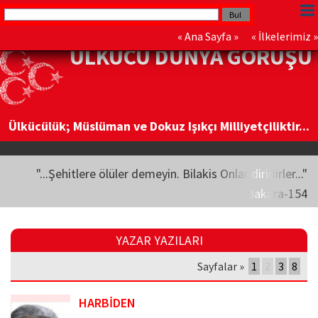
«
Ana Sayfa
» «
İlkelerimiz
»
ÜLKÜCÜ DÜNYA GÖRÜŞÜ
Ülkücülük; Müslüman ve Dokuz Işıkçı Milliyetçiliktir...
"...Şehitlere ölüler demeyin. Bilakis Onlar diridirler..."
Bakara-154
YAZAR YAZILARI
Sayfalar »
1
2
3
8
HARBİDEN