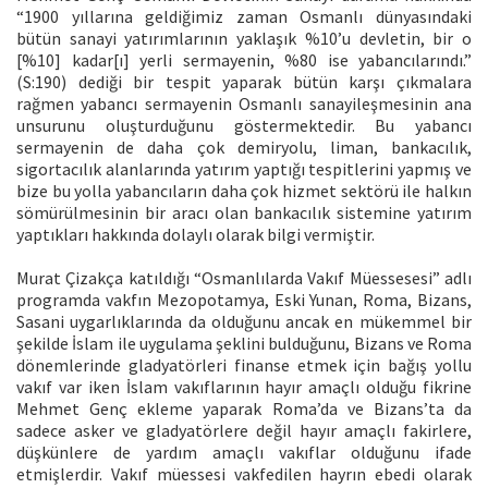
“1900 yıllarına geldiğimiz zaman Osmanlı dünyasındaki
bütün sanayi yatırımlarının yaklaşık %10’u devletin, bir o
[%10] kadar[ı] yerli sermayenin, %80 ise yabancılarındı.”
(S:190) dediği bir tespit yaparak bütün karşı çıkmalara
rağmen yabancı sermayenin Osmanlı sanayileşmesinin ana
unsurunu oluşturduğunu göstermektedir. Bu yabancı
sermayenin de daha çok demiryolu, liman, bankacılık,
sigortacılık alanlarında yatırım yaptığı tespitlerini yapmış ve
bize bu yolla yabancıların daha çok hizmet sektörü ile halkın
sömürülmesinin bir aracı olan bankacılık sistemine yatırım
yaptıkları hakkında dolaylı olarak bilgi vermiştir.
Murat Çizakça katıldığı “Osmanlılarda Vakıf Müessesesi” adlı
programda vakfın Mezopotamya, Eski Yunan, Roma, Bizans,
Sasani uygarlıklarında da olduğunu ancak en mükemmel bir
şekilde İslam ile uygulama şeklini bulduğunu, Bizans ve Roma
dönemlerinde gladyatörleri finanse etmek için bağış yollu
vakıf var iken İslam vakıflarının hayır amaçlı olduğu fikrine
Mehmet Genç ekleme yaparak Roma’da ve Bizans’ta da
sadece asker ve gladyatörlere değil hayır amaçlı fakirlere,
düşkünlere de yardım amaçlı vakıflar olduğunu ifade
etmişlerdir. Vakıf müessesi vakfedilen hayrın ebedi olarak