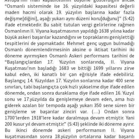
“Osmanlı sisteminde ise 16. yüzyıldaki kapasitesi değerli
maden hacmi olarak 19. yüzyılın başlarına kadar fazla
değişme[diğini], aşağı yukarı aynı düzeni koru[duğunu]” (S:42)
ifade etmektedir. Bu sabit tutulan vergi gelirlerine rağmen
Osmanlının II. Viyana kuşatmasının yapıldığı 1638 yılına kadar
büyük askeri başarılar kazandığını ve topraklarını genişlettiği
tespitlerini de yapmaktadır. Mehmet genç uygun bulmadığı
Osmanlı dönemlendirmesinin aksine o iktisat tarihini iki
döneme ayırmışken Osmanlı Askeri performans tarihini de
“Başlangıçlardan 17. Yüzyılın sonlarında, II. Viyana
Kuşatması’nın başladığı 1683 ve bittiği 1699 yıllarını zirve
kabul eden, iki kanatlı bir çan eğrisiyle ifade edebiliriz.
Başlangıç 14. Yüzyıldan 17. Yüzyılın sonlarına kadar 400 sene
sınırları, tabi başlangıçta çok hızlı yükselme diye ifade edilen
dönemde, ondan sonra duraklama diye ifade edilen 16. Yüzyıl
sonu ve 17.yüzyılda da genişlemeye devam eden, ama hızı
giderek azalan bir tempoda aşağı yukarı 350 sene süren bir
genişleme ve başarılar zinciri var. (…) Ondan sonra
1700’lerden 1918’lere kadar daralmaya devam etmiştir. Yani
200 kusur yıl devam etmiştir.” (S:43) şeklinde iki döneme ayırır.
Bu ikinci dönemde askeri performansın II. Viyana
kuşatmasından sonra 18.yüzyılın ortalarına kadar başarılı