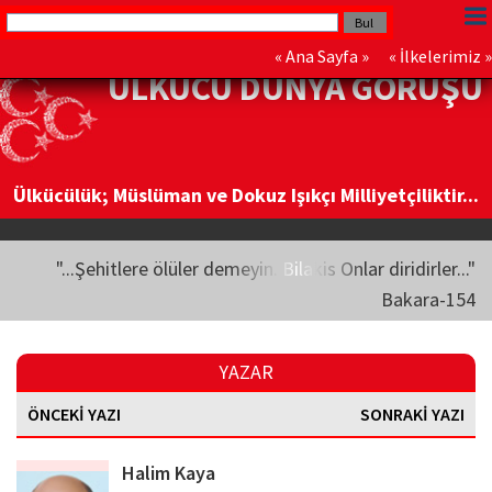
«
Ana Sayfa
» «
İlkelerimiz
»
ÜLKÜCÜ DÜNYA GÖRÜŞÜ
Ülkücülük; Müslüman ve Dokuz Işıkçı Milliyetçiliktir...
"...Şehitlere ölüler demeyin. Bilakis Onlar diridirler..."
Bakara-154
YAZAR
ÖNCEKİ YAZI
SONRAKİ YAZI
Halim Kaya