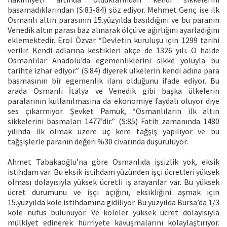
basamadıklarından (S:83-84) söz ediyor. Mehmet Genç ise ilk
Osmanlı altın parasının 15.yüzyılda basıldığını ve bu paranın
Venedik altın parası baz alınarak ölçü ve ağırlığını ayarladığını
eklemektedir. Erol Özvar “Devletin kuruluşu için 1299 tarihi
verilir. Kendi adlarına kestikleri akçe de 1326 yılı. O halde
Osmanlılar Anadolu’da egemenliklerini sikke yoluyla bu
tarihte izhar ediyor.” (S:84) diyerek ülkelerin kendi adına para
basmasının bir egemenlik ilanı olduğunu ifade ediyor. Bu
arada Osmanlı İtalya ve Venedik gibi başka ülkelerin
paralarının kullanılmasına da ekonomiye faydalı oluyor diye
ses çıkarmıyor. Şevket Pamuk, “Osmanlıların ilk altın
sikkelerini basmaları 1477’dir.” (S:85) Fatih zamanında 1480
yılında ilk olmak üzere üç kere tağşiş yapılıyor ve bu
tağşişlerle paranın değeri %30 civarında düşürülüyor.
Ahmet Tabakaoğlu’na göre Osmanlıda işsizlik yok, eksik
istihdam var. Bu eksik istihdam yüzünden işçi ücretleri yüksek
olması dolayısıyla yüksek ücretli iş arayanlar var. Bu yüksek
ücret durumunu ve işçi açığını, eksikliğini aşmak için
15.yüzyılda köle istihdamına gidiliyor. Bu yüzyılda Bursa’da 1/3
köle nüfus bulunuyor. Ve köleler yüksek ücret dolayısıyla
mülkiyet edinerek hürriyete kavuşmalarını kolaylaştırıyor.