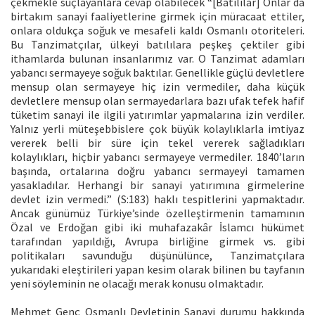
çekmekle suçlayanlara cevap olabilecek “[Batılılar] Onlar da
birtakım sanayi faaliyetlerine girmek için müracaat ettiler,
onlara oldukça soğuk ve mesafeli kaldı Osmanlı otoriteleri.
Bu Tanzimatçılar, ülkeyi batılılara peşkeş çektiler gibi
ithamlarda bulunan insanlarımız var. O Tanzimat adamları
yabancı sermayeye soğuk baktılar. Genellikle güçlü devletlere
mensup olan sermayeye hiç izin vermediler, daha küçük
devletlere mensup olan sermayedarlara bazı ufak tefek hafif
tüketim sanayi ile ilgili yatırımlar yapmalarına izin verdiler.
Yalnız yerli müteşebbislere çok büyük kolaylıklarla imtiyaz
vererek belli bir süre için tekel vererek sağladıkları
kolaylıkları, hiçbir yabancı sermayeye vermediler. 1840’ların
başında, ortalarına doğru yabancı sermayeyi tamamen
yasakladılar. Herhangi bir sanayi yatırımına girmelerine
devlet izin vermedi.” (S:183) haklı tespitlerini yapmaktadır.
Ancak günümüz Türkiye’sinde özelleştirmenin tamamının
Özal ve Erdoğan gibi iki muhafazakâr İslamcı hükümet
tarafından yapıldığı, Avrupa birliğine girmek vs. gibi
politikaları savunduğu düşünülünce, Tanzimatçılara
yukarıdaki eleştirileri yapan kesim olarak bilinen bu tayfanın
yeni söyleminin ne olacağı merak konusu olmaktadır.
Mehmet Genç Osmanlı Devletinin Sanayi durumu hakkında