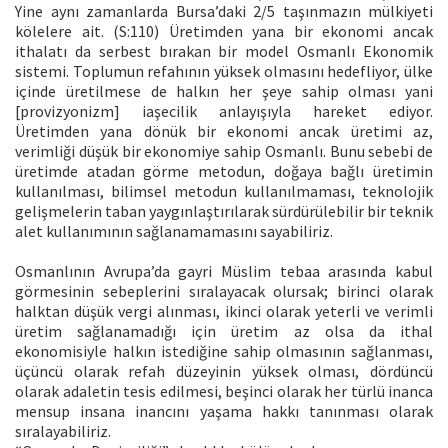
Yine aynı zamanlarda Bursa’daki 2/5 taşınmazın mülkiyeti
kölelere ait. (S:110) Üretimden yana bir ekonomi ancak
ithalatı da serbest bırakan bir model Osmanlı Ekonomik
sistemi. Toplumun refahının yüksek olmasını hedefliyor, ülke
içinde üretilmese de halkın her şeye sahip olması yani
[provizyonizm] iaşecilik anlayışıyla hareket ediyor.
Üretimden yana dönük bir ekonomi ancak üretimi az,
verimliği düşük bir ekonomiye sahip Osmanlı. Bunu sebebi de
üretimde atadan görme metodun, doğaya bağlı üretimin
kullanılması, bilimsel metodun kullanılmaması, teknolojik
gelişmelerin taban yaygınlaştırılarak sürdürülebilir bir teknik
alet kullanımının sağlanamamasını sayabiliriz.
Osmanlının Avrupa’da gayri Müslim tebaa arasında kabul
görmesinin sebeplerini sıralayacak olursak; birinci olarak
halktan düşük vergi alınması, ikinci olarak yeterli ve verimli
üretim sağlanamadığı için üretim az olsa da ithal
ekonomisiyle halkın istediğine sahip olmasının sağlanması,
üçüncü olarak refah düzeyinin yüksek olması, dördüncü
olarak adaletin tesis edilmesi, beşinci olarak her türlü inanca
mensup insana inancını yaşama hakkı tanınması olarak
sıralayabiliriz.