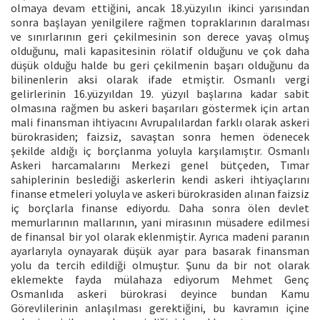
olmaya devam ettiğini, ancak 18.yüzyılın ikinci yarısından
sonra başlayan yenilgilere rağmen topraklarının daralması
ve sınırlarının geri çekilmesinin son derece yavaş olmuş
olduğunu, mali kapasitesinin rölatif olduğunu ve çok daha
düşük olduğu halde bu geri çekilmenin başarı olduğunu da
bilinenlerin aksi olarak ifade etmiştir. Osmanlı vergi
gelirlerinin 16.yüzyıldan 19. yüzyıl başlarına kadar sabit
olmasına rağmen bu askeri başarıları göstermek için artan
mali finansman ihtiyacını Avrupalılardan farklı olarak askeri
bürokrasiden; faizsiz, savaştan sonra hemen ödenecek
şekilde aldığı iç borçlanma yoluyla karşılamıştır. Osmanlı
Askeri harcamalarını Merkezi genel bütçeden, Tımar
sahiplerinin beslediği askerlerin kendi askeri ihtiyaçlarını
finanse etmeleri yoluyla ve askeri bürokrasiden alınan faizsiz
iç borçlarla finanse ediyordu. Daha sonra ölen devlet
memurlarının mallarının, yani mirasının müsadere edilmesi
de finansal bir yol olarak eklenmiştir. Ayrıca madeni paranın
ayarlarıyla oynayarak düşük ayar para basarak finansman
yolu da tercih edildiği olmuştur. Şunu da bir not olarak
eklemekte fayda mülahaza ediyorum Mehmet Genç
Osmanlıda askeri bürokrasi deyince bundan Kamu
Görevlilerinin anlaşılması gerektiğini, bu kavramın içine