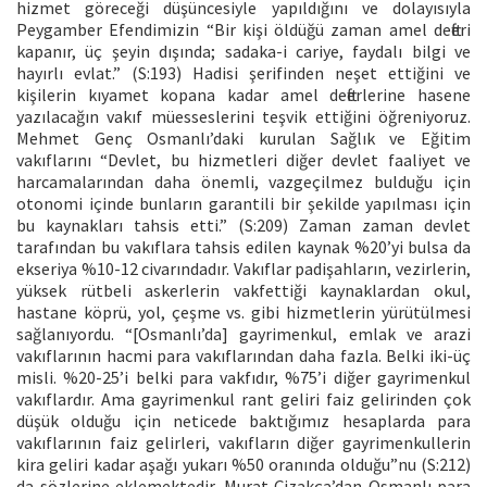
hizmet göreceği düşüncesiyle yapıldığını ve dolayısıyla
Peygamber Efendimizin “Bir kişi öldüğü zaman amel defteri
kapanır, üç şeyin dışında; sadaka-i cariye, faydalı bilgi ve
hayırlı evlat.” (S:193) Hadisi şerifinden neşet ettiğini ve
kişilerin kıyamet kopana kadar amel defterlerine hasene
yazılacağın vakıf müesseslerini teşvik ettiğini öğreniyoruz.
Mehmet Genç Osmanlı’daki kurulan Sağlık ve Eğitim
vakıflarını “Devlet, bu hizmetleri diğer devlet faaliyet ve
harcamalarından daha önemli, vazgeçilmez bulduğu için
otonomi içinde bunların garantili bir şekilde yapılması için
bu kaynakları tahsis etti.” (S:209) Zaman zaman devlet
tarafından bu vakıflara tahsis edilen kaynak %20’yi bulsa da
ekseriya %10-12 civarındadır. Vakıflar padişahların, vezirlerin,
yüksek rütbeli askerlerin vakfettiği kaynaklardan okul,
hastane köprü, yol, çeşme vs. gibi hizmetlerin yürütülmesi
sağlanıyordu. “[Osmanlı’da] gayrimenkul, emlak ve arazi
vakıflarının hacmi para vakıflarından daha fazla. Belki iki-üç
misli. %20-25’i belki para vakfıdır, %75’i diğer gayrimenkul
vakıflardır. Ama gayrimenkul rant geliri faiz gelirinden çok
düşük olduğu için neticede baktığımız hesaplarda para
vakıflarının faiz gelirleri, vakıfların diğer gayrimenkullerin
kira geliri kadar aşağı yukarı %50 oranında olduğu”nu (S:212)
da sözlerine eklemektedir. Murat Çizakça’dan Osmanlı para