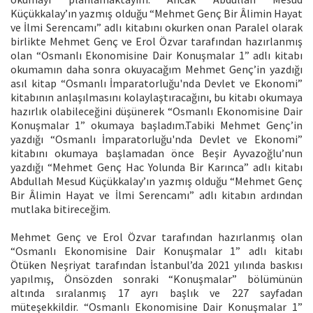
Küçükkalay’ın yazmış olduğu “Mehmet Genç Bir Âlimin Hayat
ve İlmi Serencamı” adlı kitabını okurken onan Paralel olarak
birlikte Mehmet Genç ve Erol Özvar tarafından hazırlanmış
olan “Osmanlı Ekonomisine Dair Konuşmalar 1” adlı kitabı
okumamın daha sonra okuyacağım Mehmet Genç’in yazdığı
asıl kitap “Osmanlı İmparatorluğu'nda Devlet ve Ekonomi”
kitabının anlaşılmasını kolaylaştıracağını, bu kitabı okumaya
hazırlık olabileceğini düşünerek “Osmanlı Ekonomisine Dair
Konuşmalar 1” okumaya başladım.Tabiki Mehmet Genç’in
yazdığı “Osmanlı İmparatorluğu'nda Devlet ve Ekonomi”
kitabını okumaya başlamadan önce Beşir Ayvazoğlu’nun
yazdığı “Mehmet Genç Hac Yolunda Bir Karınca” adlı kitabı
Abdullah Mesud Küçükkalay’ın yazmış olduğu “Mehmet Genç
Bir Âlimin Hayat ve İlmi Serencamı” adlı kitabın ardından
mutlaka bitireceğim.
Mehmet Genç ve Erol Özvar tarafından hazırlanmış olan
“Osmanlı Ekonomisine Dair Konuşmalar 1” adlı kitabı
Ötüken Neşriyat tarafından İstanbul’da 2021 yılında baskısı
yapılmış, Önsözden sonraki “Konuşmalar” bölümünün
altında sıralanmış 17 ayrı başlık ve 227 sayfadan
müteşekkildir. “Osmanlı Ekonomisine Dair Konuşmalar 1”