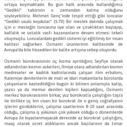
ortaya koymaktadır. Bu gün halk arasında kullandığımız
“Gedikli” tabirinin o zamandan kalma olduğunu
söyleyebiliriz. Mehmet Genç’inde tespit ettiği gibi loncalar
“Gedikli usulü koydular.” (S:70) Bir meslek dalında çalışmak
için o mesleğin loncasına üye olan ve çıraklıktan başlayıp,
kalfalık ve ustalık vasfı kazananların devam etmesi tekeli
oluşmuştu. Loncalardaki gedikli sistemi iyi eğitilmiş bir insan
kalitesi sağlarken Osmanlı ürünlerinin kalitesinde de
Avrupa’da bile hissedilen bir kalite artışına sebep oluyordu.
Osmanlı bürokrasisinin üç kısma ayrıldığını; Seyfiye olarak
adlandırılan kısmın askerleri, İlmiye olara adlandırılan kısmın
medreseler ve kadılık kadrolarında çalışan ilim erbabını,
Kalemiye denilenlerin de mali ve idari makamlarla bürolarda
çalışanların kastedildiğini bugün ki bilinen anlamıyla katip,
yazıcı ya da memur denilen kişileri kapsadığını, Osmanlı
merkez bürokrasisinin birkaç yüz bürokratla çalıştığını taşra
ile birlikte üç bin civarı bir bürokrat ile o geniş coğrafyanın
işlerini gördüklerini, çalışma saatlerinin 8-10 saat arasında
olduğu, çalışma iş yükünün çok yüksek olduğu o dönemlerde
Avrupa ile kıyaslanmayacak derecede az bürokrat çalıştığını,
maaş olarak ücret aldıklarını ancak bazılarının da tımar