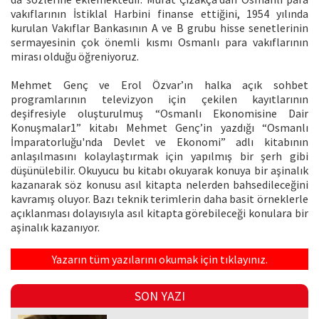
vakıflarının İstiklal Harbini finanse ettiğini, 1954 yılında
kurulan Vakıflar Bankasının A ve B grubu hisse senetlerinin
sermayesinin çok önemli kısmı Osmanlı para vakıflarının
mirası olduğu öğreniyoruz.
Mehmet Genç ve Erol Özvar’ın halka açık sohbet
programlarının televizyon için çekilen kayıtlarının
deşifresiyle oluşturulmuş “Osmanlı Ekonomisine Dair
Konuşmalar1” kitabı Mehmet Genç’in yazdığı “Osmanlı
İmparatorluğu'nda Devlet ve Ekonomi” adlı kitabının
anlaşılmasını kolaylaştırmak için yapılmış bir şerh gibi
düşünülebilir. Okuyucu bu kitabı okuyarak konuya bir aşinalık
kazanarak söz konusu asıl kitapta nelerden bahsedileceğini
kavramış oluyor. Bazı teknik terimlerin daha basit örneklerle
açıklanması dolayısıyla asıl kitapta görebileceği konulara bir
aşinalık kazanıyor.
Yazarın tüm yazılarını okumak için tıklayınız.
SON YAZI