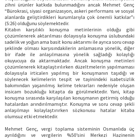
zihni ürünler katkıda bulunmadığını ancak Mehmet Genç
“Bürokrasi, siyasi organizasyon, askeri performans ve sosyal
alanlarda geliştirdikleri kurumlarıyla çok önemli katkılar”ı
(S:26) olduğunu söylemektedir.
Kitabın karşılıklı konuşma metinlerinin olduğu gibi
çözümlenerek aktarılması dolayısıyla konuşma üslubundaki
sadelik ve yoğun ama basit konu aktarımı ile ayrıca soru cevap
şeklinde olması karşısındakilerin anlamasına yönelik, diğer
bir ifade ile anlaşılmasına yönelik sağladığı kolaylığı
okuyucuya da aktarmaktadır. Ancak konuşma metinleri
çözümlenerek kitaplaştırılırken düzeltmelerin yapılmaması
dolayısıyla irticalen yapılmış bir konuşmanın taşıdığı ve
söylenecek kelimelerin tespit ve tayinindeki isabetsizlik
bakımından yaşanılmış kelime tekrarları nedeniyle oluşan
insicam bozukluğu kitapta da görülmektedir. Yani, kitap
konuşma sırasında karşılaşılan konuşmanın getirmiş olduğu
hatalardan arındırılmamıştır. Konuşma ve soru cevap şekli
anlaşılmayı kolaylaştırırken sözkonusu hatalar kitaba
olumsuz etki etmektedir.
Mehmet Genç, vergi toplama sisteminin Osmanlıda üç
ayrıldığını ve vergilerin %50’sini Merkezi Hazinenin