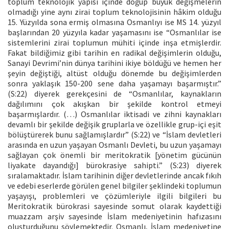
toplum teknolojik yapısı içinde doğup büyük değişmelerin
olmadığı yine aynı zirai toplum teknolojisinin hâkim olduğu
15. Yüzyılda sona ermiş olmasına Osmanlıyı ise MS 14. yüzyıl
başlarından 20 yüzyıla kadar yaşamasını ise “Osmanlılar ise
sistemlerini zirai toplumun mühiti içinde inşa etmişlerdir.
Fakat bildiğimiz gibi tarihin en radikal değişimlerin olduğu,
Sanayi Devrimi’nin dünya tarihini ikiye böldüğü ve hemen her
şeyin değiştiği, altüst olduğu dönemde bu değişimlerden
sonra yaklaşık 150-200 sene daha yaşamayı başarmıştır.”
(S:22) diyerek gerekçesini de “Osmanlılar, kaynakların
dağılımını çok akışkan bir şekilde kontrol etmeyi
başarmışlardır. (…) Osmanlılar iktisadi ve zihni kaynakları
devamlı bir şekilde değişik gruplarla ve özellikle grup-içi eşit
bölüştürerek bunu sağlamışlardır” (S:22) ve “İslam devletleri
arasında en uzun yaşayan Osmanlı Devleti, bu uzun yaşamayı
sağlayan çok önemli bir meritokratik [yönetim gücünün
liyakate dayandığı] bürokrasiye sahipti.” (S:23) diyerek
sıralamaktadır. İslam tarihinin diğer devletlerinde ancak fıkıh
ve edebi eserlerde görülen genel bilgiler şeklindeki toplumun
yaşayışı, problemleri ve çözümleriyle ilgili bilgileri bu
Meritokratik bürokrasi sayesinde somut olarak kaydettiği
muazzam arşiv sayesinde İslam medeniyetinin hafızasını
oluşturduğunu söylemektedir. Osmanlı, İslam medeniyetine