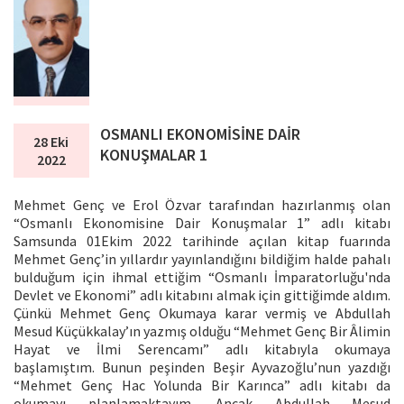
OSMANLI EKONOMİSİNE DAİR
28 Eki
KONUŞMALAR 1
2022
Mehmet Genç ve Erol Özvar tarafından hazırlanmış olan
“Osmanlı Ekonomisine Dair Konuşmalar 1” adlı kitabı
Samsunda 01Ekim 2022 tarihinde açılan kitap fuarında
Mehmet Genç’in yıllardır yayınlandığını bildiğim halde pahalı
bulduğum için ihmal ettiğim “Osmanlı İmparatorluğu'nda
Devlet ve Ekonomi” adlı kitabını almak için gittiğimde aldım.
Çünkü Mehmet Genç Okumaya karar vermiş ve Abdullah
Mesud Küçükkalay’ın yazmış olduğu “Mehmet Genç Bir Âlimin
Hayat ve İlmi Serencamı” adlı kitabıyla okumaya
başlamıştım. Bunun peşinden Beşir Ayvazoğlu’nun yazdığı
“Mehmet Genç Hac Yolunda Bir Karınca” adlı kitabı da
okumayı planlamaktayım. Ancak Abdullah Mesud