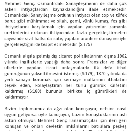
Mehmet Genç. Osmanlı’daki Sanayileşmenin de daha çok
askeri ihtiyaçlardan kaynaklandığını ifade etmektedir.
Osmanlıdaki Sanayileşme ordunun ihtiyacı olan top ve tüfek
barut gibi mühimmat ve silah, gemi, yünlü kumaş, fes gibi
ihtiyaçlarını karşılamak için yapılan yatırımlar zamanla
üretimlerini ordunun ihtiyacından fazla gerçekleştirmeleri
sayesinde sivil halka da satış yapılan ürünlere dönüşmesiyle
gerçekleştiğini de tespit etmektedir. (S:175)
Osmanlı alışıla gelmiş dış ticaret politikalarının dışına 1862
yılında İngilizlerle yaptığı daha sonra Fransızlar ve diğer
ülkelerle yapılan ticari anlaşmalarda ilk defa ithal
gümrüğünün yükseltilmesini istemiş (S:179), 1870 yılında da
yerli sanayii korumak için sermaye mallarının ithalatını
teşvik eden, kolaylaştıran her türlü gümrük külfetini
kaldırmış (S:180) bununla birlikte iç gümrükleri de
kaldırmıştır.
Bizim toplumumuz da ağzı olan konuşuyor, nefsine nasıl
uygun geliyorsa öyle konuşuyor, bazen konuştuklarının aslı
astarı olmuyor. Mehmet Genç Tanzimatçılar için ileri geri
konuşan ve onları devletin imkânlarını batılılara peşkeş