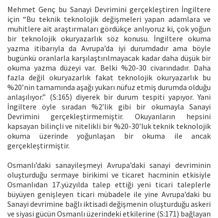
Mehmet Genç bu Sanayi Devrimini gerçekleştiren İngiltere
için “Bu teknik teknolojik değişmeleri yapan adamlara ve
muhitlere ait araştırmaları gördükçe anlıyoruz ki, çok yoğun
bir teknolojik okuryazarlık söz konusu. İngiltere okuma
yazma itibarıyla da Avrupa’da iyi durumdadır ama böyle
bugünkü oranlarla karşılaştırılmayacak kadar daha düşük bir
okuma yazma düzeyi var. Belki %20-30 civarındadır. Daha
fazla değil okuryazarlık fakat teknolojik okuryazarlık bu
%20’nin tamamında aşağı yukarı nüfuz etmiş durumda olduğu
anlaşılıyor.” (S:165) diyerek bir durum tespiti yapıyor. Yani
İngiltere öyle sıradan %2’lik gibi bir okumayla Sanayi
Devrimini gerçekleştirmemiştir. Okuyanların hepsini
kapsayan bilinçli ve nitelikli bir %20-30’luk teknik teknolojik
okuma üzerinde yoğunlaşan bir okuma ile ancak
gerçekleştirmiştir.
Osmanlı’daki sanayileşmeyi Avrupa’daki sanayi devriminin
oluşturduğu sermaye birikimi ve ticaret hacminin etkisiyle
Osmanlıdan 17.yüzyılda talep ettiği yeni ticari taleplerle
büyüyen genişleyen ticari mübadele ile yine Avrupa’daki bu
Sanayi devrimine bağlı iktisadi değişmenin oluşturduğu askeri
ve siyasi gücün Osmanlı üzerindeki etkilerine (S:171) bağlayan