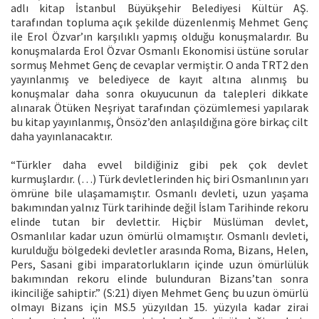
adlı kitap İstanbul Büyükşehir Belediyesi Kültür AŞ.
tarafından topluma açık şekilde düzenlenmiş Mehmet Genç
ile Erol Özvar’ın karşılıklı yapmış olduğu konuşmalardır. Bu
konuşmalarda Erol Özvar Osmanlı Ekonomisi üstüne sorular
sormuş Mehmet Genç de cevaplar vermiştir. O anda TRT2 den
yayınlanmış ve belediyece de kayıt altına alınmış bu
konuşmalar daha sonra okuyucunun da talepleri dikkate
alınarak Ötüken Neşriyat tarafından çözümlemesi yapılarak
bu kitap yayınlanmış, Önsöz’den anlaşıldığına göre birkaç cilt
daha yayınlanacaktır.
“Türkler daha evvel bildiğiniz gibi pek çok devlet
kurmuşlardır. (…) Türk devletlerinden hiç biri Osmanlının yarı
ömrüne bile ulaşamamıştır. Osmanlı devleti, uzun yaşama
bakımından yalnız Türk tarihinde değil İslam Tarihinde rekoru
elinde tutan bir devlettir. Hiçbir Müslüman devlet,
Osmanlılar kadar uzun ömürlü olmamıştır. Osmanlı devleti,
kurulduğu bölgedeki devletler arasında Roma, Bizans, Helen,
Pers, Sasani gibi imparatorlukların içinde uzun ömürlülük
bakımından rekoru elinde bulunduran Bizans’tan sonra
ikinciliğe sahiptir.” (S:21) diyen Mehmet Genç bu uzun ömürlü
olmayı Bizans için MS.5 yüzyıldan 15. yüzyıla kadar zirai