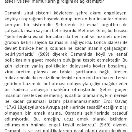
askeri ve sivil memurların girdiğini de açıklamıştır.
Osmanlı zirai sistemi köylerden şehre akımı engelleyen,
köylüyü toprağının başında durup üreten hür insanlar olarak
koruyan bir sistemdir. Şehirlerde ki esnaf örgütleri de
çalışacak insan sayısını beliriliyordu. Mehmet Genç bu hususu
“Şehirlerdeki esnaf loncaları da her mal ve hizmeti üreten
grubun belirli sayıda kalmasını sağlıyordu. Lonca idaresi ile
devlet birlikte her iş kolunda ne kadar insanın çalışacağını
belirliyorlardı.” (S:69) diyerek Osmanlıda köyü ve esnaf
politikasının gayet modern olduğunu tespit etmektedir. Bu
gün izlenen yanlış politikalar dolayısıyla köyler boşalmış,
zirai üretim plansız ve tabiat şartlarına bağlı, üretim
miktarındaki düzensizlik nedeniyle ürün miktarı bazen tersiz
gelirken bazen de bol olması dolayısıyla çiftçiyi mağdur eder
bir kaderci anlayışa mahkûm olmuşlardır. Şehre göçen
insanlar meslek edinememiş, iş sahibi olamamış, kim nerede
ne kadar çalışması lazım planlanamamıştır. Erol Özvar,
“17.v3 18.yüzyıllarda Avrupa şehirlerinde tesadüf ettiğimiz işi
olmayan bir emek arzına, Osmanlı şehirlerinde tesadüf
edilmiyordu. Bu, emeğin, ucuz emek olarak istihdam
edilmesinin önünde engel teşkil ediyordu.” (S:69) diyerek
Osmanlı iş ve işçi politikalarının nasıl planlı yürütüldüğünü