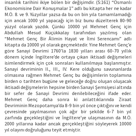
insanlık tarihini ikiye bölen bir değişimdir. (S:161) “Osmanlı
Ekonomisine Dair Konuşmalar 1” adlı bu kitapta her ne kadar
M.Ö. 8. ve 9. Yüzyıllar yazsa da bu on bin yıla tamamlamadığı
için ancak 1000 yıl yapacağı için biz bunu düzelterek 80-90
yüzyıl olarak yazdık. Çünkü 10000 yıl Mehmet Genç için
Abdullah Mesud Küçükkalay tarafından yazılmış olan
“Mehmet Genç Bir Âlimin Hayat ve İlmi Serencamı” adlı
kitapta da 10000 yıl olarak geçmektedir. Yine Mehmet Genç’e
göre Sanayi Devrimi 1760’la 1830 yılları arası 60-70 yıllık
dönem içinde İngiltere’de ortaya çıkan iktisadi değişmeleri
isimlendirmek için çok sonraları kullanılmaya başlanmıştır.
Sanayi devriminin II., III., IV. Kere olduğunu savunanlarda
olmasına rağmen Mehmet Genç bu değişimlerin toplamına
birden o tarihten bugüne ve geleceğe doğru oluşan oluşacak
iktisadi değişmelerin hepsine birden Sanayi Şemsiyesi altında
bir sefer de Sanayi Devrimi denilebileceğini ifade eder.
Mehmet Genç daha sonra ki anlattıklarında Ziraat
Devriminin Mezopotamya’da 8-9 bin yıl önce çıktığını ve kendi
çevresinde yayılmasının çok ağır bir şekilde 6-7 bin yıl
zarfında geçekleştiğini ve İngiltere’ye ulaşmasının da M.Ö.
2000 yıllarına kadar ancak gerçekleştiğini söyleyerek 10000
yıl olayını doğruluğunu teyit etmiştir.