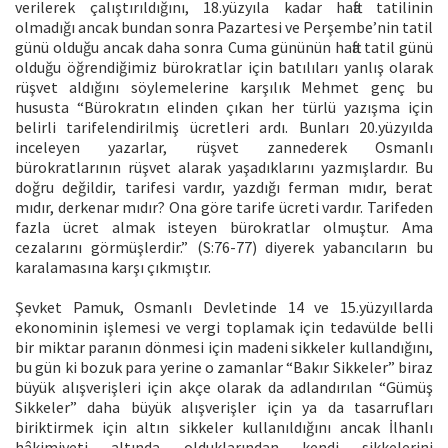
verilerek çalıştırıldığını, 18.yüzyıla kadar hafta tatilinin
olmadığı ancak bundan sonra Pazartesi ve Perşembe’nin tatil
günü olduğu ancak daha sonra Cuma gününün hafta tatil günü
olduğu öğrendiğimiz bürokratlar için batılıları yanlış olarak
rüşvet aldığını söylemelerine karşılık Mehmet genç bu
hususta “Bürokratın elinden çıkan her türlü yazışma için
belirli tarifelendirilmiş ücretleri ardı. Bunları 20.yüzyılda
inceleyen yazarlar, rüşvet zannederek Osmanlı
bürokratlarının rüşvet alarak yaşadıklarını yazmışlardır. Bu
doğru değildir, tarifesi vardır, yazdığı ferman mıdır, berat
mıdır, derkenar mıdır? Ona göre tarife ücreti vardır. Tarifeden
fazla ücret almak isteyen bürokratlar olmuştur. Ama
cezalarını görmüşlerdir.” (S:76-77) diyerek yabancıların bu
karalamasına karşı çıkmıştır.
Şevket Pamuk, Osmanlı Devletinde 14 ve 15.yüzyıllarda
ekonominin işlemesi ve vergi toplamak için tedavülde belli
bir miktar paranın dönmesi için madeni sikkeler kullandığını,
bu gün ki bozuk para yerine o zamanlar “Bakır Sikkeler” biraz
büyük alışverişleri için akçe olarak da adlandırılan “Gümüş
Sikkeler” daha büyük alışverişler için ya da tasarrufları
biriktirmek için altın sikkeler kullanıldığını ancak İlhanlı
hâkimiyeti altında olduklarından kendi sikkelerini