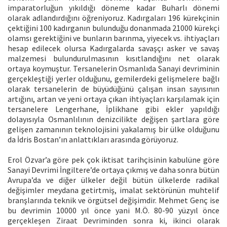
imparatorluğun yıkıldığı döneme kadar Buharlı dönemi
olarak adlandırdığını öğreniyoruz. Kadırgaları 196 kürekçinin
çektiğini 100 kadırganın bulunduğu donanmada 21000 kürekçi
olamsı gerektiğini ve bunların barınma, yiyecek vs. ihtiyaçları
hesap edilecek olursa Kadırgalarda savaşçı asker ve savaş
malzemesi bulundurulmasının kısıtlandığını net olarak
ortaya koymuştur. Tersanelerin Osmanlıda Sanayi devriminin
gerçekleştiği yerler olduğunu, gemilerdeki gelişmelere bağlı
olarak tersanelerin de büyüdüğünü çalışan insan sayısının
artığını, artan ve yeni ortaya çıkan ihtiyaçları karşılamak için
tersanelere Lengerhane, İplikhane gibi ekler yapıldığı
dolayısıyla Osmanlılının denizcilikte değişen şartlara göre
gelişen zamanının teknolojisini yakalamış bir ülke olduğunu
da İdris Bostan’ın anlattıkları arasında görüyoruz.
Erol Özvar’a göre pek çok iktisat tarihçisinin kabulüne göre
Sanayi Devrimi İngiltere’de ortaya çıkmış ve daha sonra bütün
Avrupa’da ve diğer ülkeler değil bütün ülkelerde radikal
değişimler meydana getirtmiş, imalat sektörünün muhtelif
branşlarında teknik ve örgütsel değişimdir. Mehmet Genç ise
bu devrimin 10000 yıl önce yani M.Ö. 80-90 yüzyıl önce
gerçekleşen Ziraat Devriminden sonra ki, ikinci olarak