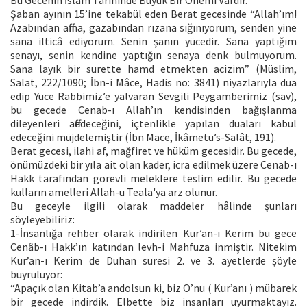
Şaban ayının 15’ine tekabül eden Berat gecesinde “Allah’ım!
Azabından affına, gazabından rızana sığınıyorum, senden yine
sana ilticâ ediyorum. Senin şanın yücedir. Sana yaptığım
senayı, senin kendine yaptığın senaya denk bulmuyorum.
Sana layık bir surette hamd etmekten acizim” (Müslim,
Salat, 222/1090; İbn-i Mâce, Hadis no: 3841) niyazlarıyla dua
edip Yüce Rabbimiz’e yalvaran Sevgili Peygamberimiz (sav),
bu gecede Cenab-ı Allah’ın kendisinden bağışlanma
dileyenleri affedeceğini, içtenlikle yapılan duaları kabul
edeceğini müjdelemiştir (İbn Mace, İkâmetü’s-Salât, 191).
Berat gecesi, ilahi af, mağfiret ve hüküm gecesidir. Bu gecede,
önümüzdeki bir yıla ait olan kader, icra edilmek üzere Cenab-ı
Hakk tarafından görevli meleklere teslim edilir. Bu gecede
kulların amelleri Allah-u Teala'ya arz olunur.
Bu geceyle ilgili olarak maddeler hâlinde şunları
söyleyebiliriz:
1-İnsanlığa rehber olarak indirilen Kur’an-ı Kerim bu gece
Cenâb-ı Hakk’ın katından levh-i Mahfuza inmiştir. Nitekim
Kur’an-ı Kerim de Duhan suresi 2. ve 3. ayetlerde şöyle
buyruluyor:
“Apaçık olan Kitab’a andolsun ki, biz O’nu ( Kur’anı ) mübarek
bir gecede indirdik. Elbette biz insanları uyurmaktayız.