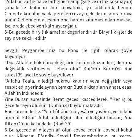
“Allah’ın varlığına ve birliğine inanıp (Şirk ve ortak koşmayan)
şahadette bulunan her müvahhid, ya affedilerek hemen
Cennete konulur, ya da gereken cezayı çektikten sonra oraya
alınır. Cehennem ateşinin ona haram kılınmasından maksat
ise, orada ebediyen kalmayacağıdır.”
5-Bu gecede bir yıllık ameller değerlendirilir. Bir yıllık işler de
tayin ve tekdir edilir.
Sevgili Peygamberimiz bu konu ile ilgili olarak şöyle
buyuruyor:
“Dua Allah’ın hükmünü değiştirir, lütfunu kazandırır, duruma
değişiklik verilmesine sebep olur.” Kur’an-ı Kerim’de Rad
suresi 39. ayette şöyle buyruluyor:
“Allahü Teala, dilediği hükmü kaldırır veya değiştirir veya
tespit edip yerinde aynen bırakır. Bütün kitapların anası, esası
Allah’ın indindedir.”
Yine Duhan suresinde Berat gecesi kastedilerek. ”Her iş bu
gecede tayin olunur” (Duhan:4) buyrulmaktadır.
Rad suresinde ise: “Yemhûllâhu mâ yeşâu ve yusbitu, ve indehu
ummul kitâbi” Allah dilediğini siler, dilediğini bırakır; Ana
Kitap O'nun katındadır. (Rad: 39)
6-Bu gecede af dileyen af olur, tövbe edenin tövbesi kabul
olur. Kâinatın Efendisi Sevgili Peygamberimiz, bu geceyi