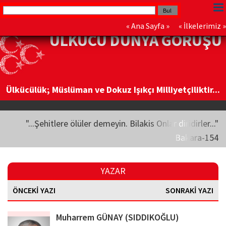
«
Ana Sayfa
» «
İlkelerimiz
»
ÜLKÜCÜ DÜNYA GÖRÜŞÜ
Ülkücülük; Müslüman ve Dokuz Işıkçı Milliyetçiliktir...
"...Şehitlere ölüler demeyin. Bilakis Onlar diridirler..."
Bakara-154
YAZAR
ÖNCEKİ YAZI
SONRAKİ YAZI
Muharrem GÜNAY (SIDDIKOĞLU)