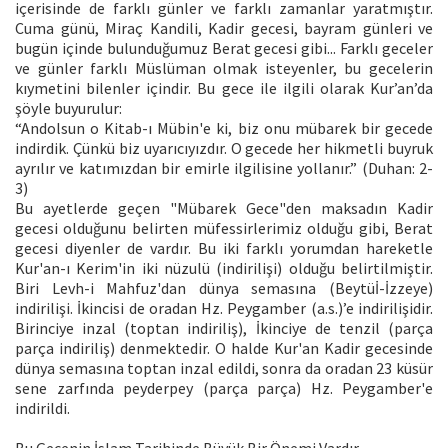
içerisinde de farklı günler ve farklı zamanlar yaratmıştır.
Cuma günü, Miraç Kandili, Kadir gecesi, bayram günleri ve
bugün içinde bulunduğumuz Berat gecesi gibi... Farklı geceler
ve günler farklı Müslüman olmak isteyenler, bu gecelerin
kıymetini bilenler içindir. Bu gece ile ilgili olarak Kur’an’da
şöyle buyurulur:
“Andolsun o Kitab-ı Mübin'e ki, biz onu mübarek bir gecede
indirdik. Çünkü biz uyarıcıyızdır. O gecede her hikmetli buyruk
ayrılır ve katımızdan bir emirle ilgilisine yollanır.” (Duhan: 2-
3)
Bu ayetlerde geçen "Mübarek Gece"den maksadın Kadir
gecesi olduğunu belirten müfessirlerimiz olduğu gibi, Berat
gecesi diyenler de vardır. Bu iki farklı yorumdan hareketle
Kur'an-ı Kerim'in iki nüzulü (indirilişi) olduğu belirtilmiştir.
Biri Levh-i Mahfuz'dan dünya semasına (Beytüİ-İzzeye)
indirilişi. İkincisi de oradan Hz. Peygamber (a.s.)’e indirilişidir.
Birinciye inzal (toptan indiriliş), İkinciye de tenzil (parça
parça indiriliş) denmektedir. O halde Kur'an Kadir gecesinde
dünya semasına toptan inzal edildi, sonra da oradan 23 küsür
sene zarfında peyderpey (parça parça) Hz. Peygamber'e
indirildi.
Bu Gecenin İslam Tarihinde Büyük Bir Önemi Vardır.