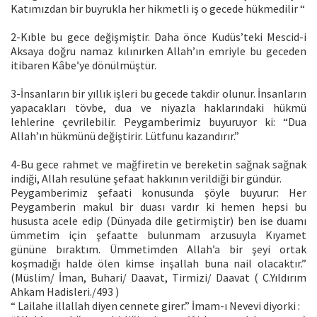
Katımızdan bir buyrukla her hikmetli iş o gecede hükmedilir “
2-Kıble bu gece değişmiştir. Daha önce Kudüs’teki Mescid-i
Aksaya doğru namaz kılınırken Allah’ın emriyle bu geceden
itibaren Kâbe’ye dönülmüştür.
3-İnsanların bir yıllık işleri bu gecede takdir olunur. İnsanların
yapacakları tövbe, dua ve niyazla haklarındaki hükmü
lehlerine çevrilebilir. Peygamberimiz buyuruyor ki: “Dua
Allah’ın hükmünü değiştirir. Lütfunu kazandırır.”
4-Bu gece rahmet ve mağfiretin ve bereketin sağnak sağnak
indiği, Allah resulüne şefaat hakkının verildiği bir gündür.
Peygamberimiz şefaati konusunda şöyle buyurur: Her
Peygamberin makul bir duası vardır ki hemen hepsi bu
hususta acele edip (Dünyada dile getirmiştir) ben ise duamı
ümmetim için şefaatte bulunmam arzusuyla Kıyamet
gününe bıraktım. Ümmetimden Allah’a bir şeyi ortak
koşmadığı halde ölen kimse inşallah buna nail olacaktır.”
(Müslim/ İman, Buhari/ Daavat, Tirmizi/ Daavat ( C.Yıldırım
Ahkam Hadisleri./493 )
“ Lailahe illallah diyen cennete girer.” İmam-ı Nevevi diyorki :