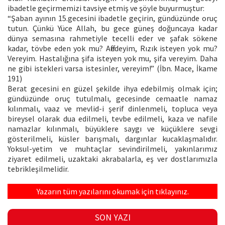
ibadetle geçirmemizi tavsiye etmiş ve şöyle buyurmuştur:
“Şaban ayının 15.gecesini ibadetle geçirin, gündüzünde oruç
tutun. Çünkü Yüce Allah, bu gece güneş doğuncaya kadar
dünya semasına rahmetiyle tecelli eder ve şafak sökene
kadar, tövbe eden yok mu? Affedeyim, Rızık isteyen yok mu?
Vereyim. Hastalığına şifa isteyen yok mu, şifa vereyim. Daha
ne gibi istekleri varsa istesinler, vereyim!” (İbn. Mace, İkame
191)
Berat gecesini en güzel şekilde ihya edebilmiş olmak için;
gündüzünde oruç tutulmalı, gecesinde cemaatle namaz
kılınmalı, vaaz ve mevlid-i şerif dinlenmeli, topluca veya
bireysel olarak dua edilmeli, tevbe edilmeli, kaza ve nafile
namazlar kılınmalı, büyüklere saygı ve küçüklere sevgi
gösterilmeli, küsler barışmalı, dargınlar kucaklaşmalıdır.
Yoksul-yetim ve muhtaçlar sevindirilmeli, yakınlarımız
ziyaret edilmeli, uzaktaki akrabalarla, eş ver dostlarımızla
tebrikleşilmelidir.
Yazarın tüm yazılarını okumak için tıklayınız.
SON YAZI