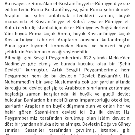
Bu rivayette Roma’dan el-Kostantîniyyetir-Rûmiyye diye söz
edilmetedir. Roma Kostantîniyyesi, yâni Roma şehri demek.
Araplar bu şehri anlatmak istedikleri zaman, büyük
manasında el-Kostantîniyye el-Kübrâ veya er-Rûmiyye el-
Kübrâ derlerdi; İstanbul için de er-Rûmiyye es-Suğrâ derlerdi.
Yâni büyük Roma küçük Roma, büyük Kostantîniyye küçük
Kostantîniyye tabirleri Arapların arasında kullanılmıştır.
Buna göre kıyamet kopmadan Roma ve benzeri büyük
şehirlerin Müslüman olacağı söylenebilir.
Bilindiği gibi Sevgili Peygamberimiz 622 yılında Mekke’den
Medine’ye göç etmiş ve burada küçükte olsa bir “Şehir
Devleti” kurmuştur. Artık Sevgili Peygamberimiz hem
Peygamber hem de bu devletin “Devlet Başkanı’dır. Hz.
Muhammed’in bir avuç Müslümanla çok zor şartlar altında
kurduğu bu devlet gelişip te Arabistan sınırlarını zorlamaya
başladığı zaman karşılarında iki büyük ve güçlü devlet
buldular. Bunlardan birincisi Bizans İmparatorluğu öteki ise,
asırlardır Arapların en büyük düşmanı olan ve onları hor ve
hakir gören Sasani-İran devleti idi. Bu iki devlet Hz.
Peygamberimiz tarafından kurulmuş olan İslâm devletini
dört bir yandan abluka altına almıştı. Devletin Doğu ve Güney
sınırları Sasaniler tarafından çevrilmiş, İstanbul gibi