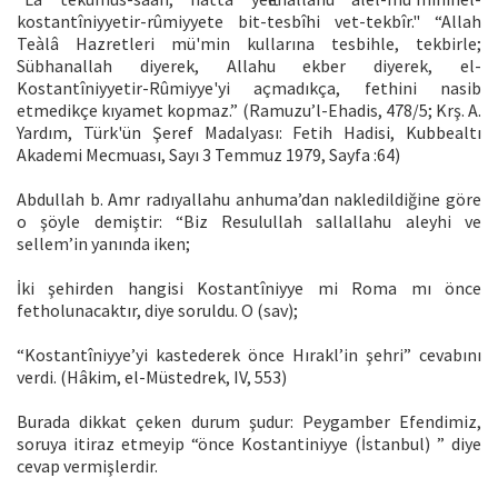
kostantîniyyetir-rûmiyyete bit-tesbîhi vet-tekbîr." “Allah
Teàlâ Hazretleri mü'min kullarına tesbihle, tekbirle;
Sübhanallah diyerek, Allahu ekber diyerek, el-
Kostantîniyyetir-Rûmiyye'yi açmadıkça, fethini nasib
etmedikçe kıyamet kopmaz.” (Ramuzu’l-Ehadis, 478/5; Krş. A.
Yardım, Türk'ün Şeref Madalyası: Fetih Hadisi, Kubbealtı
Akademi Mecmuası, Sayı 3 Temmuz 1979, Sayfa :64)
Abdullah b. Amr radıyallahu anhuma’dan nakledildiğine göre
o şöyle demiştir: “Biz Resulullah sallallahu aleyhi ve
sellem’in yanında iken;
İki şehirden hangisi Kostantîniyye mi Roma mı önce
fetholunacaktır, diye soruldu. O (sav);
“Kostantîniyye’yi kastederek önce Hırakl’in şehri” cevabını
verdi. (Hâkim, el-Müstedrek, IV, 553)
Burada dikkat çeken durum şudur: Peygamber Efendimiz,
soruya itiraz etmeyip “önce Kostantiniyye (İstanbul) ” diye
cevap vermişlerdir.