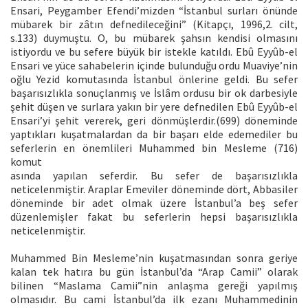
Ensari, Peygamber Efendi’mizden “İstanbul surları önünde
mübarek bir zâtın defnedileceğini” (Kitapçı, 1996,2. cilt,
s.133) duymuştu. O, bu mübarek şahsın kendisi olmasını
istiyordu ve bu sefere büyük bir istekle katıldı. Ebû Eyyûb-el
Ensari ve yüce sahabelerin içinde bulunduğu ordu Muaviye’nin
oğlu Yezid komutasında İstanbul önlerine geldi. Bu sefer
başarısızlıkla sonuçlanmış ve İslâm ordusu bir ok darbesiyle
şehit düşen ve surlara yakın bir yere defnedilen Ebû Eyyûb-el
Ensari’yi şehit vererek, geri dönmüşlerdir.(699) döneminde
yaptıkları kuşatmalardan da bir başarı elde edemediler bu
seferlerin en önemlileri Muhammed bin Mesleme (716)
komut
asında yapılan seferdir. Bu sefer de başarısızlıkla
neticelenmiştir. Araplar Emeviler döneminde dört, Abbasiler
döneminde bir adet olmak üzere İstanbul’a beş sefer
düzenlemişler fakat bu seferlerin hepsi başarısızlıkla
neticelenmiştir.
Muhammed Bin Mesleme’nin kuşatmasından sonra geriye
kalan tek hatıra bu gün İstanbul’da “Arap Camii” olarak
bilinen “Maslama Camii”nin anlaşma gereği yapılmış
olmasıdır. Bu cami İstanbul’da ilk ezanı Muhammedinin