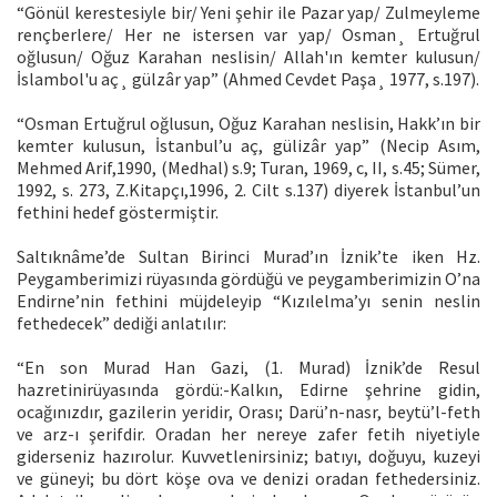
“Gönül kerestesiyle bir/ Yeni şehir ile Pazar yap/ Zulmeyleme
rençberlere/ Her ne istersen var yap/ Osman¸ Ertuğrul
oğlusun/ Oğuz Karahan neslisin/ Allah'ın kemter kulusun/
İslambol'u aç¸ gülzâr yap” (Ahmed Cevdet Paşa¸ 1977, s.197).
“Osman Ertuğrul oğlusun, Oğuz Karahan neslisin, Hakk’ın bir
kemter kulusun, İstanbul’u aç, gülizâr yap” (Necip Asım,
Mehmed Arif,1990, (Medhal) s.9; Turan, 1969, c, II, s.45; Sümer,
1992, s. 273, Z.Kitapçı,1996, 2. Cilt s.137) diyerek İstanbul’un
fethini hedef göstermiştir.
Saltıknâme’de Sultan Birinci Murad’ın İznik’te iken Hz.
Peygamberimizi rüyasında gördüğü ve peygamberimizin O’na
Endirne’nin fethini müjdeleyip “Kızılelma’yı senin neslin
fethedecek” dediği anlatılır:
“En son Murad Han Gazi, (1. Murad) İznik’de Resul
hazretinirüyasında gördü:-Kalkın, Edirne şehrine gidin,
ocağınızdır, gazilerin yeridir, Orası; Darü’n-nasr, beytü’l-feth
ve arz-ı şerifdir. Oradan her nereye zafer fetih niyetiyle
giderseniz hazırolur. Kuvvetlenirsiniz; batıyı, doğuyu, kuzeyi
ve güneyi; bu dört köşe ova ve denizi oradan fethedersiniz.