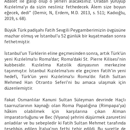
Adalet ile galip olup o yerleri alacaksınız. Oradan yürüyüp
Kızılelma’yı da sizin nesliniz fethedecek. Âlem size boyun
eğecek, dedi” (Demir, N, Erdem, M.D. 2013, s. 511; Kadıoğlu,
2019, s. 68).
Büyük Türk padişahı Fatih Sevgili Peygamberimizin övgüsüne
mazhar olmuş ve İstanbul’u 52 günlük bir kuşatmadan sonra
fethetmiştir.
İstanbul’un Türklerin eline geçmesinden sonra, artık Türk’ün
yeni Kızılelma’sı Roma’dar; Roma’daki St. Pierre Kilisesi’nin
kubbesidir. Kızılelma Katolik dünyasının merkezine
taşınmıştır. İstanbul Kızılelma’sını ele geçiren Fatih’in yeni
hedefi, Türk’ün yeni Kızılelma’sı Roma’dır. Fatih Sultan
Mehmed Han Otranto Seferi’ni bu amaca ulaşmak için
düzenlemiştir.
Fakat Osmanlılar Kanuni Sultan Süleyman devrinde Haçlı
taarruzlarının kaynağı olan Roma Papalığına (Rimpapa’ya)
hâkim olabilmek için karşılarına çıkan Alman
imparatorluğunu ve Bec (Viyana) şehrini düşürmek zaruretini
anladılar ve bu sebepledir ki Fatih Sultan Mehmet tarafında
teşebbüs edilen İtalya’nın fethi tehir edildi. Bu suretle de