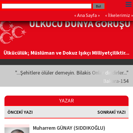
«
Ana Sayfa
» «
İlkelerimiz
»
ÜLKÜCÜ DÜNYA GÖRÜŞÜ
Ülkücülük; Müslüman ve Dokuz Işıkçı Milliyetçiliktir...
"...Şehitlere ölüler demeyin. Bilakis Onlar diridirler..."
Bakara-154
YAZAR
ÖNCEKİ YAZI
SONRAKİ YAZI
Muharrem GÜNAY (SIDDIKOĞLU)