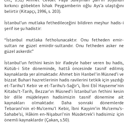
kırkıncı göbekten İshak Peygamberin oğlu Ays’a ulaştığını
belirtir (Kitapçı, 1996, s. 203).
İstanbul’un mutlaka fethedileceğini bildiren meşhur hadis-i
şerif ise şu hadistir:
“İstanbul mutlaka fetholunacaktır. Onu fetheden emir-
sultan ne güzel emirdir-sultandır. Onu fetheden asker ne
güzel askerdir.”
İstanbul’un fethini kesin bir ifadeyle haber veren bu hadis,
Kütüb-i Site döneminde, hattâ öncesinde tasnif edilmiş
kaynaklarda yer almaktadır. Ahmet bin Hanbel’in Müsned’i ve
bizzat Buhari hazretlerinin hadis ravilerini tetkik için yazdığı
et-Tarihu’l Kebir ve et-Tarihu’s-Sağir’i, İbni Ebî Hayseme’nin
Kitabu’t-Tarih, Bezzar’ın Müsned’i İstanbul’un fethini kesin
bir dille müjdeleyen hadisimizin tasnif dönemine ait
kaynakları olmaktadır. Daha sonraki dönemlerde
Tebarani’nin el-Mu’cemu’l Kebir, İbni Kayyim’in Mu’cemu’s-
Sahabe’si, Hâkim en-Nişaburi’nin Müsdetrek’i hadisimiz için
önemli kaynaklardır (Çakan, s.50).