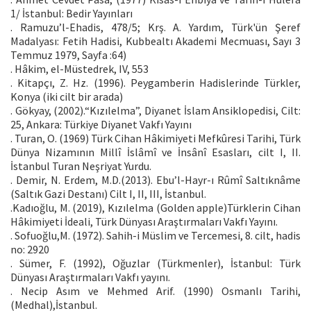
1/ İstanbul: Bedir Yayınları
. Ramuzu’l-Ehadis, 478/5; Krş. A. Yardım, Türk'ün Şeref
Madalyası: Fetih Hadisi, Kubbealtı Akademi Mecmuası, Sayı 3
Temmuz 1979, Sayfa :64)
. Hâkim, el-Müstedrek, IV, 553
. Kitapçı, Z. Hz. (1996). Peygamberin Hadislerinde Türkler,
Konya (iki cilt bir arada)
. Gökyay, (2002).“Kızılelma”, Diyanet İslam Ansiklopedisi, Cilt:
25, Ankara: Türkiye Diyanet Vakfı Yayını
. Turan, O. (1969) Türk Cihan Hâkimiyeti Mefkûresi Tarihi, Türk
Dünya Nizamının Millî İslâmî ve İnsânî Esasları, cilt I, II.
İstanbul Turan Neşriyat Yurdu.
. Demir, N. Erdem, M.D.(2013). Ebu’l-Hayr-ı Rûmî Saltıknâme
(Saltık Gazi Destanı) Cilt I, II, III, İstanbul.
.Kadıoğlu, M. (2019), Kızılelma (Golden apple)Türklerin Cihan
Hâkimiyeti İdeali, Türk Dünyası Araştırmaları Vakfı Yayını.
. Sofuoğlu,M. (1972). Sahih-i Müslim ve Tercemesi, 8. cilt, hadis
no: 2920
. Sümer, F. (1992), Oğuzlar (Türkmenler), İstanbul: Türk
Dünyası Araştırmaları Vakfı yayını.
. Necip Asım ve Mehmed Arif. (1990) Osmanlı Tarihi,
(Medhal),İstanbul.