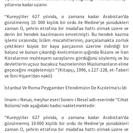
yıllarına kadar uzanır.
“Kureyşliler 627 yılında, o zamana kadar Arabistan’da
görülmemiş 10. 000 kişilik bir ordu ile Medine’ye yürüdükleri
zaman O, şehrin etrafına bir müdafaa hattı olmak üzere ve
derin bir hendek kazılmasını emretmişti. Bu hendek kazma
işlemi sırasında; İslâm mücahitlerinin, parçalamakta zorluk
çektikleri büyük bir kaya parçasının üzerine indirdiği bir
balyoz ve bunun çıkardığı kıvılcımların ışığında Bizans ve İran
Kisralarının muhteşem saraylarını gördüğünü söylemiş ve bu
devletlerin uçsuz bucaksız hazinelerinin Müslümanların eline
geçeceğini müjdelemişti ”(Kitapçı, 1996, s.127-128, et-Taberi
ve İbni Hişam’dan nakil)
İstanbul Ve Roma Peygamber Efendimizin De Kızılelma’sı İdi
İmam-ı Nesai, meşhur eseri Sünen-i Neseî adlı eserinde “Cihat
Bölümü’nde aşağıdaki hadisi nakletmektedir:
“Kureyşliler 627 yılında, o zamana kadar Arabistan’da
görülmemiş 10.000 kişilik bir ordu ile Medine’ye yürüdükleri
zaman O, şehrin etrafına bir müdafaa hattı olmak üzere ve