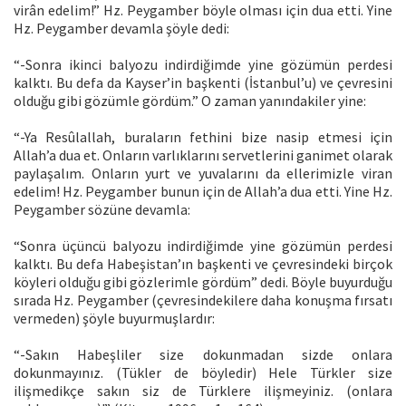
virân edelim!” Hz. Peygamber böyle olması için dua etti. Yine
Hz. Peygamber devamla şöyle dedi:
“-Sonra ikinci balyozu indirdiğimde yine gözümün perdesi
kalktı. Bu defa da Kayser’in başkenti (İstanbul’u) ve çevresini
olduğu gibi gözümle gördüm.” O zaman yanındakiler yine:
“-Ya Resûlallah, buraların fethini bize nasip etmesi için
Allah’a dua et. Onların varlıklarını servetlerini ganimet olarak
paylaşalım. Onların yurt ve yuvalarını da ellerimizle viran
edelim! Hz. Peygamber bunun için de Allah’a dua etti. Yine Hz.
Peygamber sözüne devamla:
“Sonra üçüncü balyozu indirdiğimde yine gözümün perdesi
kalktı. Bu defa Habeşistan’ın başkenti ve çevresindeki birçok
köyleri olduğu gibi gözlerimle gördüm” dedi. Böyle buyurduğu
sırada Hz. Peygamber (çevresindekilere daha konuşma fırsatı
vermeden) şöyle buyurmuşlardır:
“-Sakın Habeşliler size dokunmadan sizde onlara
dokunmayınız. (Tükler de böyledir) Hele Türkler size
ilişmedikçe sakın siz de Türklere ilişmeyiniz. (onlara