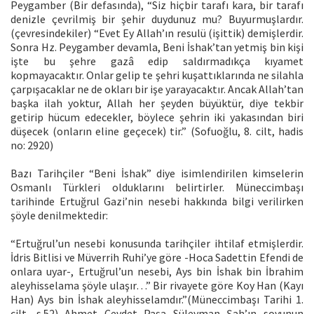
Peygamber (Bir defasında), “Siz hiçbir tarafı kara, bir tarafı
denizle çevrilmiş bir şehir duydunuz mu? Buyurmuşlardır.
(çevresindekiler) “Evet Ey Allah’ın resulü (işittik) demişlerdir.
Sonra Hz. Peygamber devamla, Beni İshak’tan yetmiş bin kişi
işte bu şehre gazâ edip saldırmadıkça kıyamet
kopmayacaktır. Onlar gelip te şehri kuşattıklarında ne silahla
çarpışacaklar ne de okları bir işe yarayacaktır. Ancak Allah’tan
başka ilah yoktur, Allah her şeyden büyüktür, diye tekbir
getirip hücum edecekler, böylece şehrin iki yakasından biri
düşecek (onların eline geçecek) tir.” (Sofuoğlu, 8. cilt, hadis
no: 2920)
Bazı Tarihçiler “Beni İshak” diye isimlendirilen kimselerin
Osmanlı Türkleri olduklarını belirtirler. Müneccimbaşı
tarihinde Ertuğrul Gazi’nin nesebi hakkında bilgi verilirken
şöyle denilmektedir:
“Ertuğrul’un nesebi konusunda tarihçiler ihtilaf etmişlerdir.
İdris Bitlisi ve Müverrih Ruhi’ye göre -Hoca Sadettin Efendi de
onlara uyar-, Ertuğrul’un nesebi, Ays bin İshak bin İbrahim
aleyhisselama şöyle ulaşır…” Bir rivayete göre Koy Han (Kayı
Han) Ays bin İshak aleyhisselamdır.”(Müneccimbaşı Tarihi 1.
cilt, s.52) Ahmet Cevdet Paşa Süleyman Şah’ın soyunun