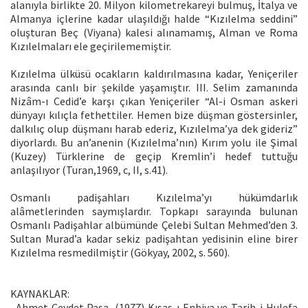
alanıyla birlikte 20. Milyon kilometrekareyi bulmuş, İtalya ve
Almanya içlerine kadar ulaşıldığı halde “Kızılelma seddini”
oluşturan Beç (Viyana) kalesi alınamamış, Alman ve Roma
Kızılelmaları ele geçirilememiştir.
Kızılelma ülküsü ocakların kaldırılmasına kadar, Yeniçeriler
arasında canlı bir şekilde yaşamıştır. III. Selim zamanında
Nizâm-ı Cedid’e karşı çıkan Yeniçeriler “Al-i Osman askeri
dünyayı kılıçla fethettiler. Hemen bize düşman göstersinler,
dalkılıç olup düşmanı harab ederiz, Kızılelma’ya dek gideriz”
diyorlardı. Bu an’anenin (Kızılelma’nın) Kırım yolu ile Şimal
(Kuzey) Türklerine de geçip Kremlin’i hedef tuttuğu
anlaşılıyor (Turan,1969, c, II, s.41).
Osmanlı padişahları Kızılelma’yı hükümdarlık
alâmetlerinden saymışlardır. Topkapı sarayında bulunan
Osmanlı Padişahlar albümünde Çelebi Sultan Mehmed’den 3.
Sultan Murad’a kadar sekiz padişahtan yedisinin eline birer
Kızılelma resmedilmiştir (Gökyay, 2002, s. 560).
KAYNAKLAR:
. Ahmet Cevdet Pasa, (1977) Kısas-ı Enbiya ve Tarih-i Hulefa