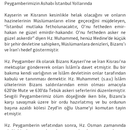
Peygamberimizin Ashabı İstanbul Yollarında
Kayserin ve Kisranın kesinlikle helak olacağını ve onların
hazinelerinin Müslümanların eline geçeceğini müjdeleyen,
“İstanbul mutlaka fetholunacaktır, O’nu fetheden emir-
hakan ne güzel emirdir-hakandır. O’nu fetheden asker ne
güzel askerdir” diyen Hz. Muhammed, henüz Medine’de küçük
bir şehir devletine sahipken, Müslümanlara denizleri, Bizans’ı
ve İran’ı hedef göstermiştir.
Hz. Peygamber ilk olarak Bizans Kayseri’ne ve İran Kisrası’na
mektuplar göndererek onları İslâm’a davet etmiştir. Bu bir
bakıma kendi varlığının ve İslâm devletinin onlar tarafından
kabulü ve tanınması demektir. Hz. Muhammet (s.a.v.) İslâm
ülkelerinin Bizans saldırılarından emin olması amacıyla
620’de Mute ve 630’da Tebük askeri seferlerini düzenlemiştir.
Sevgili Peygamberimiz ölüm döşeğinde iken bile, Bizans’a
karşı savaşmak üzere bir ordu hazırlatmış ve bu ordunun
başına azaldı kölesi Zeyd’in oğlu Usame’yi komutan tayin
etmiştir.
Hz. Peygamberin vefatından sonra, Hz. Osman zamanında