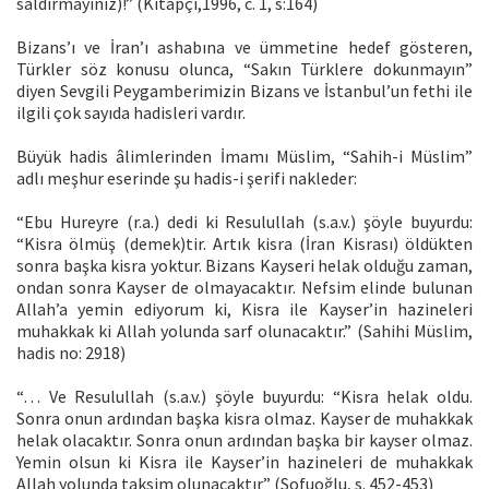
saldırmayınız)!” (Kitapçı,1996, c. 1, s:164)
Bizans’ı ve İran’ı ashabına ve ümmetine hedef gösteren,
Türkler söz konusu olunca, “Sakın Türklere dokunmayın”
diyen Sevgili Peygamberimizin Bizans ve İstanbul’un fethi ile
ilgili çok sayıda hadisleri vardır.
Büyük hadis âlimlerinden İmamı Müslim, “Sahih-i Müslim”
adlı meşhur eserinde şu hadis-i şerifi nakleder:
“Ebu Hureyre (r.a.) dedi ki Resulullah (s.a.v.) şöyle buyurdu:
“Kisra ölmüş (demek)tir. Artık kisra (İran Kisrası) öldükten
sonra başka kisra yoktur. Bizans Kayseri helak olduğu zaman,
ondan sonra Kayser de olmayacaktır. Nefsim elinde bulunan
Allah’a yemin ediyorum ki, Kisra ile Kayser’in hazineleri
muhakkak ki Allah yolunda sarf olunacaktır.” (Sahihi Müslim,
hadis no: 2918)
“… Ve Resulullah (s.a.v.) şöyle buyurdu: “Kisra helak oldu.
Sonra onun ardından başka kisra olmaz. Kayser de muhakkak
helak olacaktır. Sonra onun ardından başka bir kayser olmaz.
Yemin olsun ki Kisra ile Kayser’in hazineleri de muhakkak
Allah yolunda taksim olunacaktır” (Sofuoğlu, s. 452-453)