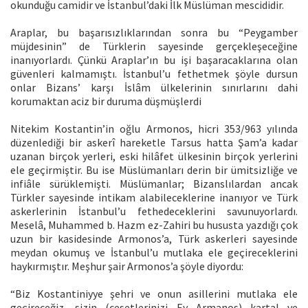
okunduğu camidir ve İstanbul’daki İlk Müslüman mescididir.
Araplar, bu başarısızlıklarından sonra bu “Peygamber
müjdesinin” de Türklerin sayesinde gerçekleşeceğine
inanıyorlardı. Çünkü Araplar’ın bu işi başaracaklarına olan
güvenleri kalmamıştı. İstanbul’u fethetmek şöyle dursun
onlar Bizans’ karşı İslâm ülkelerinin sınırlarını dahi
korumaktan aciz bir duruma düşmüşlerdi
Nitekim Kostantin’in oğlu Armonos, hicri 353/963 yılında
düzenlediği bir askerî hareketle Tarsus hatta Şam’a kadar
uzanan birçok yerleri, eski hilâfet ülkesinin birçok yerlerini
ele geçirmiştir. Bu ise Müslümanları derin bir ümitsizliğe ve
infiâle sürüklemişti. Müslümanlar; Bizanslılardan ancak
Türkler sayesinde intikam alabileceklerine inanıyor ve Türk
askerlerinin İstanbul’u fethedeceklerini savunuyorlardı.
Meselâ, Muhammed b. Hazm ez-Zahiri bu hususta yazdığı çok
uzun bir kasidesinde Armonos’a, Türk askerleri sayesinde
meydan okumuş ve İstanbul’u mutlaka ele geçireceklerini
haykırmıştır. Meşhur şair Armonos’a şöyle diyordu:
“Biz Kostantiniyye şehri ve onun asillerini mutlaka ele
geçireceğiz, sizin (cesetlerinizi Ey Armanos) kartal ve