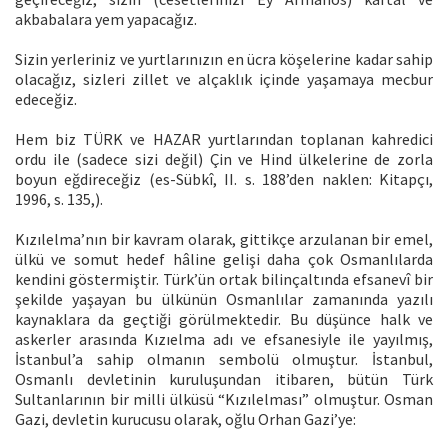
akbabalara yem yapacağız.
Sizin yerleriniz ve yurtlarınızın en ücra köşelerine kadar sahip
olacağız, sizleri zillet ve alçaklık içinde yaşamaya mecbur
edeceğiz.
Hem biz TÜRK ve HAZAR yurtlarından toplanan kahredici
ordu ile (sadece sizi değil) Çin ve Hind ülkelerine de zorla
boyun eğdireceğiz (es-Sübkî, II. s. 188’den naklen: Kitapçı,
1996, s. 135,).
Kızılelma’nın bir kavram olarak, gittikçe arzulanan bir emel,
ülkü ve somut hedef hâline gelişi daha çok Osmanlılarda
kendini göstermiştir. Türk’ün ortak bilinçaltında efsanevî bir
şekilde yaşayan bu ülkünün Osmanlılar zamanında yazılı
kaynaklara da geçtiği görülmektedir. Bu düşünce halk ve
askerler arasında Kızıelma adı ve efsanesiyle ile yayılmış,
İstanbul’a sahip olmanın sembolü olmuştur. İstanbul,
Osmanlı devletinin kuruluşundan itibaren, bütün Türk
Sultanlarının bir milli ülküsü “Kızılelması” olmuştur. Osman
Gazi, devletin kurucusu olarak, oğlu Orhan Gazi’ye: