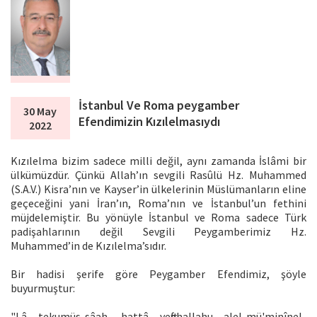
İstanbul Ve Roma peygamber
30 May
Efendimizin Kızılelmasıydı
2022
Kızılelma bizim sadece milli değil, aynı zamanda İslâmi bir
ülkümüzdür. Çünkü Allah’ın sevgili Rasûlü Hz. Muhammed
(S.A.V.) Kisra’nın ve Kayser’in ülkelerinin Müslümanların eline
geçeceğini yani İran’ın, Roma’nın ve İstanbul’un fethini
müjdelemiştir. Bu yönüyle İstanbul ve Roma sadece Türk
padişahlarının değil Sevgili Peygamberimiz Hz.
Muhammed’in de Kızılelma’sıdır.
Bir hadisi şerife göre Peygamber Efendimiz, şöyle
buyurmuştur:
"Lâ tekumüs-sâah, hattâ yeftehallahu alel-mü'minînel-