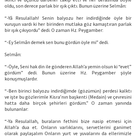
oldu, son derece parlak bir ışık çıktı. Bunun üzerine Selmân:
“-Yâ Resulallah! Senin balyozu her indirdiğinde öyle bir
vuruşun vardı ki her birinden mutlaka göz kamaştıran parlak
bir ışık çıkıyordu” dedi. O zaman Hz. Peygamber:
“-Ey Selmân demek sen bunu gördün öyle mi” dedi.
Selmân:
“-Öyle, Seni hak din ile gönderen Allah’a yemin olsun ki “evet”
gördüm” dedi. Bunun üzerine Hz. Peygamber şöyle
konuşmuşlardır.
“-Ben birinci balyozu indirdiğimde (gözümün) perdesi kalktı
ve işte bu gözlerimle Kisra’nın başkenti (Medain) ve çevresini
hatta daha birçok şehirleri gördüm.” O zaman yanında
bulunanlar:
“-Ya Resulallah, buraların fethini bize nasip etmesi için
Allah’a dua et. Onların varlıklarını, servetlerini ganimet
olarak paylaşalım Onların yurt ve yuvalarını da ellerimizle