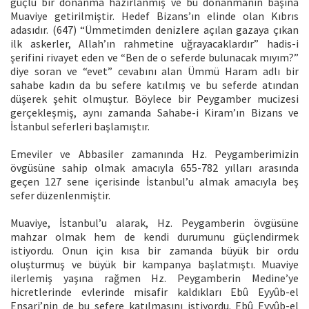
güçlü bir donanma hazırlanmış ve bu donanmanın başına
Muaviye getirilmiştir. Hedef Bizans’ın elinde olan Kıbrıs
adasıdır. (647) “Ümmetimden denizlere açılan gazaya çıkan
ilk askerler, Allah’ın rahmetine uğrayacaklardır” hadis-i
şerifini rivayet eden ve “Ben de o seferde bulunacak mıyım?”
diye soran ve “evet” cevabını alan Ümmü Haram adlı bir
sahabe kadın da bu sefere katılmış ve bu seferde atından
düşerek şehit olmuştur. Böylece bir Peygamber mucizesi
gerçekleşmiş, aynı zamanda Sahabe-i Kiram’ın Bizans ve
İstanbul seferleri başlamıştır.
Emeviler ve Abbasiler zamanında Hz. Peygamberimizin
övgüsüne sahip olmak amacıyla 655-782 yılları arasında
geçen 127 sene içerisinde İstanbul’u almak amacıyla beş
sefer düzenlenmiştir.
Muaviye, İstanbul’u alarak, Hz. Peygamberin övgüsüne
mahzar olmak hem de kendi durumunu güçlendirmek
istiyordu. Onun için kısa bir zamanda büyük bir ordu
oluşturmuş ve büyük bir kampanya başlatmıştı. Muaviye
ilerlemiş yaşına rağmen Hz. Peygamberin Medine’ye
hicretlerinde evlerinde misafir kaldıkları Ebû Eyyûb-el
Ensari’nin de bu sefere katılmasını istiyordu. Ebû Eyyûb-el