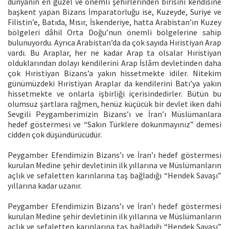
dünyanın en güzel ve önemli şehirlerinden birisini kendisine
başkent yapan Bizans İmparatorluğu ise, Kuzeyde, Suriye ve
Filistin’e, Batıda, Mısır, İskenderiye, hatta Arabistan’ın Kuzey
bölgeleri dâhil Orta Doğu’nun önemli bölgelerine sahip
bulunuyordu. Ayrıca Arabistan’da da çok sayıda Hıristiyan Arap
vardı. Bu Araplar, her ne kadar Arap ta olsalar Hıristiyan
olduklarından dolayı kendilerini Arap İslâm devletinden daha
çok Hıristiyan Bizans’a yakın hissetmekte idiler. Nitekim
günümüzdeki Hıristiyan Araplar da kendilerini Batı’ya yakın
hissetmekte ve onlarla işbirliği içerisindedirler. Bütün bu
olumsuz şartlara rağmen, henüz küçücük bir devlet iken dahi
Sevgili Peygamberimizin Bizans’ı ve İran’ı Müslümanlara
hedef göstermesi ve “Sakın Türklere dokunmayınız” demesi
cidden çok düşündürücüdür.
Peygamber Efendimizin Bizans’ı ve İran’ı hedef göstermesi
kurulan Medine şehir devletinin ilk yıllarına ve Müslümanların
açlık ve sefaletten karınlarına taş bağladığı “Hendek Savaşı”
yıllarına kadar uzanır.
Peygamber Efendimizin Bizans’ı ve İran’ı hedef göstermesi
kurulan Medine şehir devletinin ilk yıllarına ve Müslümanların
açlık ve sefaletten karınlarına taş bağladığı “Hendek Savaşı”