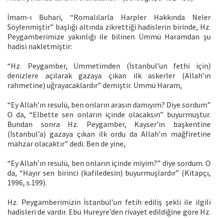
İmam-ı Buhari, “Romalılarla Harpler Hakkında Neler
Söylenmiştir” başlığı altında zikrettiği hadislerin birinde, Hz.
Peygamberimize yakınlığı ile bilinen Ümmü Haramdan şu
hadisi nakletmiştir:
“Hz. Peygamber, Ümmetimden (İstanbul’un fethi için)
denizlere açılarak gazaya çıkan ilk askerler (Allah’ın
rahmetine) uğrayacaklardır” demiştir. Ümmü Haram,
“Ey Allah’ın resulü, ben onların arasın damıyım? Diye sordum”
O da, “Elbette sen onların içinde olacaksın” buyurmuştur.
Bundan sonra Hz. Peygamber, Kayser’in başkentine
(İstanbul’a) gazaya çıkan ilk ordu da Allah’ın mağfiretine
mahzar olacaktır” dedi. Ben de yine,
“Ey Allah’ın resulü, ben onların içinde miyim?” diye sordum. O
da, “Hayır sen birinci (kafiledesin) buyurmuşlardır” (Kitapçı,
1996, s.199).
Hz. Peygamberimizin İstanbul’un fetih ediliş şekli ile ilgili
hadisleri de vardır. Ebu Hureyre’den rivayet edildiğine göre Hz.