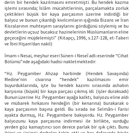
derin bir hendek kazılmasını emretmişti. Bu hendek kazma
işlemi sırasında; İslâm mücahitlerinin, parçalamakta zorluk
çektikleri büyük bir kaya parçasının üzerine indirdiği bir
balyoz ve bunun çıkardığı kıvılcımların ışığında Bizans ve İran
Kisralarının muhteşem saraylarını gördüğünü söylemiş ve bu
devletlerin uçsuz bucaksız hazinelerinin Müslümanların eline
geçeceğini müjdelemişti” (Kitapçı, 1996, s.127-128, et-Taberi
ve İbni Hişam’dan nakil)
İmam-ı Nesai, meşhur eseri Sünen-i Neseî adlı eserinde “Cihat
Bölümü”nde aşağıdaki hadisi nakletmektedir:
“Hz. Peygamber Ahzap harbinde (Hendek Savaşında)
Medine’nin civarına “hendek” kazılmasını emir
buyurduklarında, işte bu hendek kazımı sırasında ashabın
karşısına (büyük) bir kaya parçası çıkmış idi. (işler duraksadı)
Bunun üzerine Hz. Peygamber ayağa kalktı, balyozu eline aldı
ve mübarek hırkasını hendeğin (bir kenarına) burakarak o
kaya parçasının başına geldi. Bu sırada ise Selmân-i Farisi
ayakta durmuş, Hz. Peygambere bakıyordu. Hz. Peygamber
balyozunu kaya parçasına indirmesi ile birlikte, vurduğu
yerden göz kamaştırıcı son derece parlak bir ışık çıktı. Bunu
ikinci ve üçüncü darbeler takip etti ve her defasında böyle