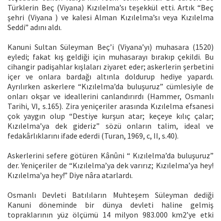
Türklerin Beç (Viyana) Kızılelma’sı teşekkül etti. Artık “Beç
şehri (Viyana ) ve kalesi Alman Kızılelma’sı veya Kızılelma
Seddi” adını aldı.
Kanuni Sultan Süleyman Beç’i (Viyana’yı) muhasara (1520)
eyledi; fakat kış geldiği için muhasarayı bırakıp çekildi. Bu
cihangir padişahlar kışlaları ziyaret eder; askerlerin şerbetini
içer ve onlara bardağı altınla doldurup hediye yapardı.
Ayrılırken askerlere “Kızılelma’da buluşuruz” cümlesiyle de
onları okşar ve ideallerini canlandırırdı (Hammer, Osmanlı
Tarihi, VI, s.165). Zira yeniçeriler arasında Kızılelma efsanesi
çok yaygın olup “Destiye kurşun atar; keçeye kılıç çalar;
Kızılelma’ya dek gideriz” sözü onların talim, ideal ve
fedakârlıklarını ifade ederdi (Turan, 1969, c, II, s.40).
Askerlerini sefere götüren Kânûni “ Kızılelma’da buluşuruz”
der. Yeniçeriler de “Kızılelma’ya dek varırız; Kızılelma’ya hey!
Kızılelma’ya hey!” Diye nâra atarlardı.
Osmanlı Devleti Batılıların Muhteşem Süleyman dediği
Kanuni döneminde bir dünya devleti haline gelmiş
topraklarının yüz ölçümü 14 milyon 983.000 km2’ye etki