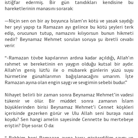
istiğfar edermiş. Bir gün tanıdıkları kendisine bu
hareketlerinin manasını sorarak:
—Niçin sen on bir ay boyunca İslam’ın kötü ve yasak saydığı
her şeyi yapıp ta Ramazan ayı gelince bu kötü şeyleri terk
edip, orucunun tutup, namazını kılıyorsun bunun hikmeti
nedir? Beynamaz Mehmet sorulan soruya şu ibretli cevabı
verir:
“-Ramazan tövbe kapılarının ardına kadar açıldığı, Allah’ın
rahmet ve bereketinin en yaygın olduğu kutsal bir aydır.
Allah’ın geniş lütfü ile o mübarek günlerin yüzü suyu
hürmetine günahlarımın bağışlanacağını umarım. İşte
Ramazan ayına olan engin saygı ve sevgimin sebebi budur.”
Nihayet belirli bir zaman sonra Beynamaz Mehmet’in vadesi
tükenir ve ölür. Bir müddet sonra zamanın İslam
büyüklerinden birisi Beynamaz Mehmet’i Cennet köşkleri
içerisinde gezerken görür ve Ulu Allah seni buraya nasıl
koydu? Sen hangi amelin sayesinde Cennette bu mertebeye
eriştin? Diye sorar. O da:
“-Rabbim beni Ramazan ayına karşı gösterdiğim saygı ve