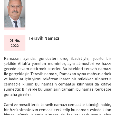
Teravih Namazı
01 Nis
2022
Ramazan ayında, gündüzleri oruç ibadetiyle, şuurlu bir
şekilde Allah’a yönelen müminler, aynı atmosferi ve hazzı
gecede devam ettirmek isterler. Bu istekleri teravih namazı
ile gerçekleşir. Teravih namazı, Ramazan ayına mahsus erkek
ve kadınlar için yirmi rekâttan ibaret bir müekket sünnettir
cemaatle kılınır. Bu namazın cemaatle kılınması da kifaye
sünnettir. Bir yerde bulunanların tamamı bu namazı terk etse
günaha girerler.
Cami ve mescitlerde teravih namazı cemaatle kılındığı halde,
bir özrü olmaksızın cemaati terk edip bu namazı evinde kılan
kimse, günah işlemiş olmasa da fazileti terk etmiş olur.