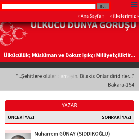
«
Ana Sayfa
» «
İlkelerimiz
»
ÜLKÜCÜ DÜNYA GÖRÜŞÜ
Ülkücülük; Müslüman ve Dokuz Işıkçı Milliyetçiliktir...
"...Şehitlere ölüler demeyin. Bilakis Onlar diridirler..."
Bakara-154
YAZAR
ÖNCEKİ YAZI
SONRAKİ YAZI
Muharrem GÜNAY (SIDDIKOĞLU)