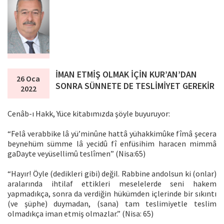
İMAN ETMİŞ OLMAK İÇİN KUR’AN’DAN
26 Oca
SONRA SÜNNETE DE TESLİMİYET GEREKİR
2022
Cenâb-ı Hakk, Yüce kitabımızda şöyle buyuruyor:
“Felâ verabbike lâ yü’minûne hattâ yühakkimûke fîmâ şecera
beynehüm sümme lâ yecidû fî enfüsihim haracen mimmâ
gaDayte veyüsellimû teslîmen” (Nisa:65)
“Hayır! Öyle (dedikleri gibi) değil. Rabbine andolsun ki (onlar)
aralarında ihtilaf ettikleri meselelerde seni hakem
yapmadıkça, sonra da verdiğin hükümden içlerinde bir sıkıntı
(ve şüphe) duymadan, (sana) tam teslimiyetle teslim
olmadıkça iman etmiş olmazlar.” (Nisa: 65)