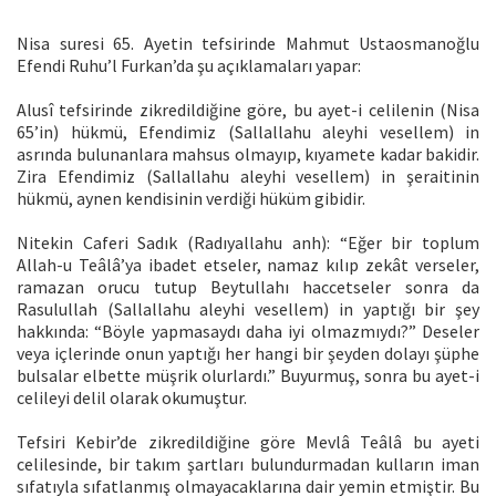
Nisa suresi 65. Ayetin tefsirinde Mahmut Ustaosmanoğlu
Efendi Ruhu’l Furkan’da şu açıklamaları yapar:
Alusî tefsirinde zikredildiğine göre, bu ayet-i celilenin (Nisa
65’in) hükmü, Efendimiz (Sallallahu aleyhi vesellem) in
asrında bulunanlara mahsus olmayıp, kıyamete kadar bakidir.
Zira Efendimiz (Sallallahu aleyhi vesellem) in şeraitinin
hükmü, aynen kendisinin verdiği hüküm gibidir.
Nitekin Caferi Sadık (Radıyallahu anh): “Eğer bir toplum
Allah-u Teâlâ’ya ibadet etseler, namaz kılıp zekât verseler,
ramazan orucu tutup Beytullahı haccetseler sonra da
Rasulullah (Sallallahu aleyhi vesellem) in yaptığı bir şey
hakkında: “Böyle yapmasaydı daha iyi olmazmıydı?” Deseler
veya içlerinde onun yaptığı her hangi bir şeyden dolayı şüphe
bulsalar elbette müşrik olurlardı.” Buyurmuş, sonra bu ayet-i
celileyi delil olarak okumuştur.
Tefsiri Kebir’de zikredildiğine göre Mevlâ Teâlâ bu ayeti
celilesinde, bir takım şartları bulundurmadan kulların iman
sıfatıyla sıfatlanmış olmayacaklarına dair yemin etmiştir. Bu