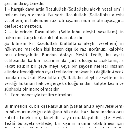
şartlar da üç tanedir.
1 – Karışık davalarda Rasulullah (Sallallahu aleyhi vesellem) i
hakem tayin etmek: Bu şart Rasulullah (Sallallahu aleyhi
vesellem) in hükmüne razı olmayanın mümin olmayacağına
delâlet etmektedir.
2 – İçlerinde Rasulullah (Sallallahu aleyhi vesellem) in
hükmüne karşı bir darlık bulmamalarıdır.
Şu bilinsin ki, Rasulullah (Sallallahu aleyhi vesellem) in
hükmüne razı olan kişi bazen dışı ile razı görünüp, kalbiyle
razı olmayabilir. Bundan dolayı Mevlâ Teâlâ, bu ayeti
celilesinde kalbin rızasının da şart olduğunu açıklamıştır.
Fakat kalbin bir şeye meyli veya bir şeyden nefreti insanın
elinde olmadığından ayeti celileden maksat bu değildir. Ancak
bundan maksat Rasulullah (Sallallahu aleyhi vesellem) in
verdiği hükmün hak ve gerçek olduğuna dair kalpte kesin ve
şüphesiz bir inanç olmasıdır.
3 – Tam manasıyla teslim olmaları.
Bilinmelidir ki, bir kişi Rasulullah (Sallallahu aleyhi vesellem)
in hükmünün doğru olduğunu bilse de, bazı kere inadına onu
kabul etmekten çekinebilir veya duraklayabilir. İşte Mevlâ
Teâlâ bu ayeti celilede, bir kişinin mümin olabilmesi için