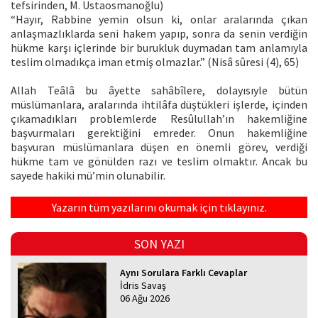
tefsirinden, M. Ustaosmanoğlu)
“Hayır, Rabbine yemin olsun ki, onlar aralarında çıkan
anlaşmazlıklarda seni hakem yapıp, sonra da senin verdiğin
hükme karşı içlerinde bir burukluk duymadan tam anlamıyla
teslim olmadıkça iman etmiş olmazlar.” (Nisâ sûresi (4), 65)
Allah Teâlâ bu âyette sahâbîlere, dolayısıyle bütün
müslümanlara, aralarında ihtilâfa düştükleri işlerde, içinden
çıkamadıkları problemlerde Resûlullah’ın hakemliğine
başvurmaları gerektiğini emreder. Onun hakemliğine
başvuran müslümanlara düşen en önemli görev, verdiği
hükme tam ve gönülden razı ve teslim olmaktır. Ancak bu
sayede hakiki mü’min olunabilir.
Yazarın tüm yazılarını okumak için tıklayınız.
SON YAZI
Aynı Sorulara Farklı Cevaplar
İdris Savaş
06 Ağu 2026