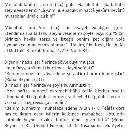
“An abdillâhibni amrın (r.a.) gâle: Rasulullahi (Sallallahu
aleyhi vesellem): “Lâ yü’minu ehadüküm hattâ yekûne hevâhû
müttebian limâ ci’tü bihî”
“Abdullah ibni Amr (r.a.) dan rivayet edildiğine göre,
Efendimiz (Sallallahu aleyhi vesellem) şöyle buyurdu: “Sizin
birinizin hevâsı (arzu ve isteği) benim getirdiğim yola
uymadıkça iman etmiş olamaz.” (Hakim, Ebû Nasr, Hatib, Ali
el Müttakî, Kenzül Ummal: 1/217, No. 1084)
Diğer bir hadisi şeriflerinde şöyle buyurmuştur:
“men Dayyea sünnetî hurrimet aleyhi şefâatî”
“Benim sünnetimi zâyi edene şefaatim haram kılınmıştır.”
(Ruhul Beyan 2/231)
Bir hadisi şeriflerinde de şöyle buyurmuştur:
“Men hafiza sünnetî ekremehûllâhü teâlâ bierbaı hısâlin
elmehabbeti fî gulûbil berareti, velheybeti fî gulûbil fecereti
vessiati fîrrızgi vessigati fiddîni”
“Benim sünnetimi muhafaza edene Allah (- u Teâlâ) dört
haslet ikram eder. İyilerin kalbinde muhabbet, kötülerin
kalbinde heybet, rızıkta bolluk, dinde güvenilirlik.” (Ruhul
Beyan: 2/231) (Ruhu’l Furkan, cilt 5; Nisa suresi 65. Ayetin