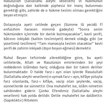
Rasulullah (Sallallahu aleyhi vesellem) in hükmünün
doğruluğuna dair kalbinde şüphesiz bir inanç bulunması
gerektiği gibi, zahirde de o hükme teslim olması gerektiğini
beyan etmiştir.
Dolayısıyla ayeti celilede geçen (Sümme lâ yecidû fî
enfüsihim haracen mimmâ gadeyte) “Sonra senin
hükmünden içlerinde bir darlık bulmayacaklar”, kavli şerifi,
bâtının inkiyâdı (kalbin teslimiyeti) demek olduğu gibi (ve
yüsellimû teslîmen) “Tam manasıyla teslim olacaklar” kevli
şerifi de zahirin inkiyadı (dışın boyun eğmesi) demektir.
Ruhul Beyan tefsirinde zikredildiğine göre, bu ayeti
celilelerde, Allah ve Rasulünün emirlerinden bir şeyi
reddedenin islâmdan hariç olduğuna dair bir takım deliller
bulunmaktadır. O halde farz-ı ayn olan işlerde Rasulullah
(Sallallahu aleyhi vesellem) e uymak farz-ı ayn, kifâye yoluyla
farz olanlarda, farz-ı kifâye, vacip olan şeylerde, vacip,
sünnetlerde ise sünnettir. Ona muhalefet ise, islâm nimetini
sahibinden giderir. Çünkü Efendimiz (Sallallahu aleyhi
vesellem) hak yolda delildir. Delile muhalefet ise dalâlettir.
(Sapıklıktır.) Nitekim: