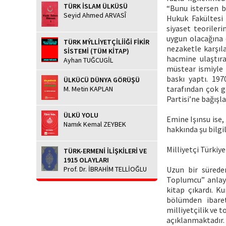
TÜRK İSLAM ÜLKÜSÜ
“Bunu istersen ba
Seyid Ahmed ARVASÎ
Hukuk Fakültesi 
siyaset teoriler
uygun olacağına d
TÜRK MÝLLİYETÇİLİİĞİ FİKİR
nezaketle karşıla
SİSTEMİ (TÜM KİTAP)
hacmine ulaştıra
Ayhan TUĞCUGİL
müstear ismiyle 
baskı yaptı. 1970
ÜLKÜCÜ DÜNYA GÖRÜŞÜ
tarafından çok ge
M. Metin KAPLAN
Partisi’ne bağışl
ÜLKÜ YOLU
Emine Işınsu ise,
Namık Kemal ZEYBEK
hakkında şu bilgil
Milliyetçi Türkiye
TÜRK-ERMENİ İLİŞKİLERİ VE
1915 OLAYLARI
Prof. Dr. İBRAHİM TELLİOĞLU
Uzun bir süreden
Toplumcu” anlayış
kitap çıkardı. K
bölümden ibaret
milliyetçilik ve 
açıklanmaktadır.