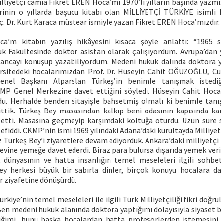
lliyetçi camia Fikret EREN Hoca’mı 1970’li yılların başında yazmı
erinin o yıllarda başucu kitabı olan MİLLİYETÇİ TÜRKİYE isimli ki
ç. Dr. Kurt Karaca müstear ismiyle yazan Fikret EREN Hoca’mızdır.
a’m kitabın yazılış hikâyesini kısaca şöyle anlattı: “1965 
uk Fakültesinde doktor asistan olarak çalışıyordum. Avrupa’da
ancayı konuşup yazabiliyordum. Medeni hukuk dalında doktora y
rsitedeki hocalarımızdan Prof. Dr. Hüseyin Cahit OĞUZOĞLU, C
Genel Başkanı Alparslan Türkeş’in benimle tanışmak istediğ
MP Genel Merkezine davet ettiğini söyledi. Hüseyin Cahit Hoc
du. Herhalde benden sitayişle bahsetmiş olmalı ki benimle tanı
ttik. Türkeş Bey masasından kalkıp beni odasının kapısında kar
r etti. Masasına geçmeyip karşımdaki koltuğa oturdu. Uzun süre 
efiddi. CKMP’nin ismi 1969 yılındaki Adana’daki kurultayda Milliyet
iz Türkeş Bey’i ziyaretlere devam ediyorduk. Ankara’daki milliyetçi 
 evine yemeğe davet ederdi. Biraz para bulursa dışarıda yemek veri
k dünyasının ve hatta insanlığın temel meseleleri ilgili sohbe
Bey herkesi büyük bir sabırla dinler, birçok konuyu hocalara da
ir ziyafetine dönüşürdü.
rkiye’nin temel meseleleri ile ilgili Türk Milliyetçiliği fikri doğru
en medeni hukuk alanında doktora yaptığımı dolayısıyla siyaset bi
iğimi, bunu başka hocalardan hatta profesörlerden istemesini 