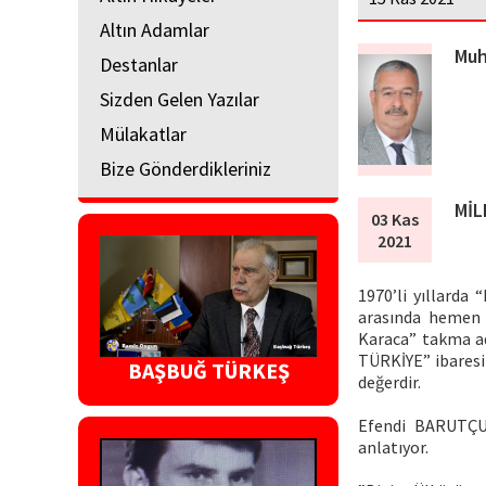
Altın Adamlar
Muh
Destanlar
Sizden Gelen Yazılar
Mülakatlar
Bize Gönderdikleriniz
MİL
03 Kas
2021
1970’li yıllarda
arasında hemen 
Karaca” takma ad
TÜRKİYE” ibaresi
BAŞBUĞ TÜRKEŞ
değerdir.
Efendi BARUTÇU,
anlatıyor.