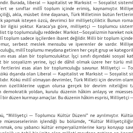
indir. Burada, liberal — kapitalist ve Marksist — Sosyalist sistem
 Fert ve sınıflar milİî toplum içinde erimiş, kaynamıştır. Mill
çiliği, akla, müsbet ilme dayanan, Türk Milletinin bütün fertleri
ak yapmak isteyen özcü, devrimci bir milliyetçiliktir. Bunun rom
le bir ilgisi yoktur. Karaca'ya göre, milliyetçi — toplumcu sist
ist tip toplumculuğu reddeder. Markist—Sosyalizmin hareket nokta
llî toplum sadece işçilerden ibaret değildir. Milli bir toplum içind
emur, serbest meslek mensubu ve işverenler de vardır. Milli
culuğu, millî toplumu meydana getiren her çeşit grup ve kategori
nı esas alan bir toplumculuktur. İşçi sınıfı dışındaki sosyal ka
t bir sosyalizm yerine, işçi de dâhil olmak üzere her türlü mill
 fertlerini esas alan bir toplumculuğu savunur. Milliyetçi — 
kökü dışarıda olan Liberal — Kapitalist ve Marksist — Sosyalist 
lıdır. Kökü millî olmayan devrimler, Türk Milleti için devrim ola
nın özelliklerine uygun olursa gerçek bir devrim niteliğini ta
demokratik yoldan, kurulu düzenin hâkim anlayış ve müessesel
î bir düzen kurmayı amaçlar. Bu düzenin hâkim esprisi, Milliyetç
ü, “Milliyetçi — Toplumcu Kültür Düzeni” ne ayrılmıştır. Kültür 
e müesseselerinin işlendiği bu bölümde, “Kültür Milliyetçili
nmak, onu yabancı kültür emperyalizmlerine karşı koruyup sav