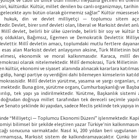
syolojik ve tabii bir ünite olan milleti meydana getiren en önem
iri, kültürdür. Kültür, millet denilen bu canlı organizmayı, tarihin
 gelecekte aynı bütün olarak görmemiz sağlar.” Kültür müesseseler
le, hukuk, din ve devlet milliyetçi — toplumcu sitem açıs
dir. Devlet, birer sınıf devleti olan, liberal ve Marksist devlet anla
 Millî devlet, belirli bir ülke üzerinde, belirli bir soy ve kültür 
uş oldukları, Bağımsız, Egemen ve Demokratik Devlettir. Milli
 devlettir. Millî devletin amacı, toplumdaki mutlu fertlere dayanan
nı esas alan Marksist devlet anlayışının aksine, Türk Milletinin bü
kselmesi, ekonomik ve moral kalkınmasıdır. Karaca, millî de
Demokrasi olarak nitelemektedir. Millî demokrasi, Türk Milletinin
ren kültür, ekonomi ve siyaset alanında alınacak kararlara katılması
 gidip, hangi partiye oy verdiğini dahi bilemeyen kimselerin katıld
mokrasisidir. Millî devletin yürütme, yasama ve yargı organları, 
lmektedir. Buna göre, yürütme organı, Cumhurbaşkanlığı ve Başbak
ırılıp, tek yapı ya indirilmektedir. Yürütme, Başkanlık sistemi
doğrudan doğruya millet tarafından tek dereceli seçimle yapı
 ve Senato şeklinde iki yapıdan, sadece Meclis şeklinde tek yapıya in
ünde “Milliyetçi — Toplumcu Ekonomi Düzeni” işlenmektedir. Kapit
miyi bilimsel bir şekilde eleştiren yazar Türkiye'nin kalkınması
cağı sonucuna varmaktadır. Nasıl ki, 200 yıldan beri uygulanan 
ırmamışsa, Marksist sistem de kalkındıramayacaktır. Çünkü bir