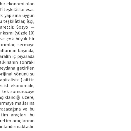
 bir ekonomi olan
î teşkilâtlar esas
ik yapısına uygun
 teşkilâtlar, îşçi,
arettir. Sosyo —
r kısmı (yüzde 10)
i ve çok büyük bir
tırımlar, sermaye
llarının başında,
raftan iç piyasada
alkınanın sonraki
meydana getirilen
rijinal yönünü şu
italiste ) aittir.
rksist ekonomide,
ir tek sömürücüye
çıklandığı üzere,
sermaye mallarına
aratacağına ve bu
etim araçları bu
üretim araçlarının
canlandırmaktadır: