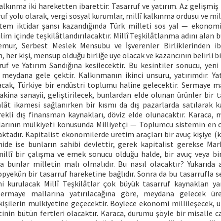
lkınma iki hareketten ibarettir: Tasarruf ve yatırım. Az gelişmiş
uf yolu olarak, vergi sosyal kurumlar, millî kalkınma ordusu ve mill
stem iktidar şansı kazandığında Türk milleti sos yal — ekonom
lim içinde teşkilâtlandırılacaktır. Millî Teşkilâtlanma adını alan bu
emur, Serbest Meslek Mensubu ve İşverenler Birliklerinden ib
her kişi, mensup olduğu birliğe üye olacak ve kazancının belirli bi
ruf ve Yatırım Sandığına kesilecektir. Bu kesintiler sonucu, yen
 meydana gele çektir. Kalkınmanın ikinci unsuru, yatırımdır. Ya
lacak, Türkiye bir endüstri toplumu haline gelecektir. Sermaye ma
na sanayii, geliştirilecek, bunlardan elde olunan ürünler bir ta
halât ikamesi sağlanırken bir kısmı da dış pazarlarda satılarak k
erekli dış finansman kaynakları, döviz elde olunacaktır. Karaca, 
larının mülkiyeti konusunda Milliyetçi — Toplumcu sistemin en o
tadır. Kapitalist ekonomilerde üretim araçları bir avuç kişiye (kap
de ise bunların sahibi devlettir, gerek kapitalist gerekse Ma
millî bir çalışma ve emek sonucu olduğu halde, bir avuç veya b
a bunlar milletin malı olmalıdır. Bu nasıl olacaktır? Yukarıda a
pyekûn bir tasarruf hareketine bağlıdır. Sonra da bu tasarrufla 
Yeni kurulacak Millî Teşkilâtlar çok büyük tasarruf kaynaklan y
sermaye mallarına yatırılacağına göre, meydana gelecek ür
kişilerin mülkiyetine geçecektir. Böylece ekonomi millileşecek, 
tinin bütün fertleri olacaktır. Karaca, durumu şöyle bir misalle 