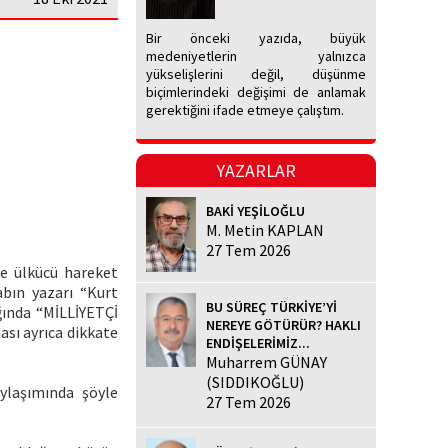
Bir önceki yazıda, büyük
medeniyetlerin yalnızca
yükselişlerini değil, düşünme
biçimlerindeki değişimi de anlamak
gerektiğini ifade etmeye çalıştım.
YAZARLAR
BAKİ YEŞİLOĞLU
M. Metin KAPLAN
27 Tem 2026
ve ülkücü hareket
bın yazarı “Kurt
BU SÜREÇ TÜRKİYE’Yİ
ğında “MİLLİYETÇİ
NEREYE GÖTÜRÜR? HAKLI
sı ayrıca dikkate
ENDİŞELERİMİZ...
Muharrem GÜNAY
(SIDDIKOĞLU)
ylaşımında şöyle
27 Tem 2026