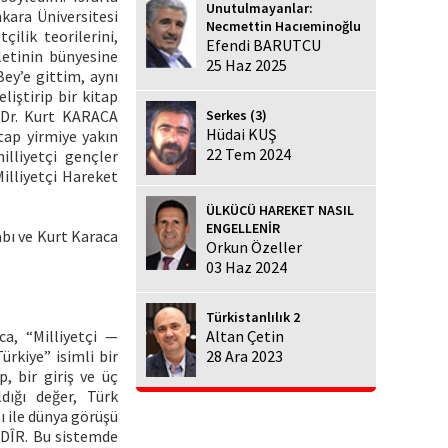
Unutulmayanlar:
nkara Üniversitesi
Necmettin Hacıeminoğlu
ilik teorilerini,
Efendi BARUTCU
letinin bünyesine
25 Haz 2025
Bey’e gittim, aynı
liştirip bir kitap
Serkes (3)
. Dr. Kurt KARACA
Hüdai KUŞ
tap yirmiye yakın
22 Tem 2024
milliyetçi gençler
Milliyetçi Hareket
ÜLKÜCÜ HAREKET NASIL
ENGELLENİR
abı ve Kurt Karaca
Orkun Özeller
03 Haz 2024
Türkistanlılık 2
ca, “Milliyetçi —
Altan Çetin
ürkiye” isimli bir
28 Ara 2023
, bir giriş ve üç
dığı değer, Türk
ı ile dünya görüşü
’DÎR. Bu sistemde