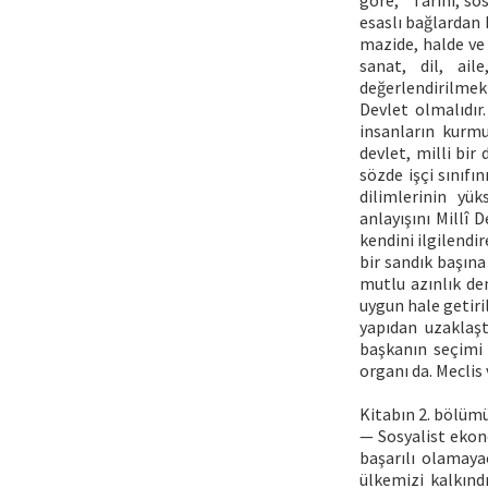
göre, “Tarihi, so
esaslı bağlardan b
mazide, halde ve
sanat, dil, ai
değerlendirilmekte
Devlet olmalıdır.
insanların kurm
devlet, milli bir
sözde işçi sınıfı
dilimlerinin yü
anlayışını Millî 
kendini ilgilendi
bir sandık başına
mutlu azınlık de
uygun hale getiri
yapıdan uzaklaşt
başkanın seçimi 
organı da. Meclis
Kitabın 2. bölüm
— Sosyalist ekono
başarılı olamaya
ülkemizi kalkınd