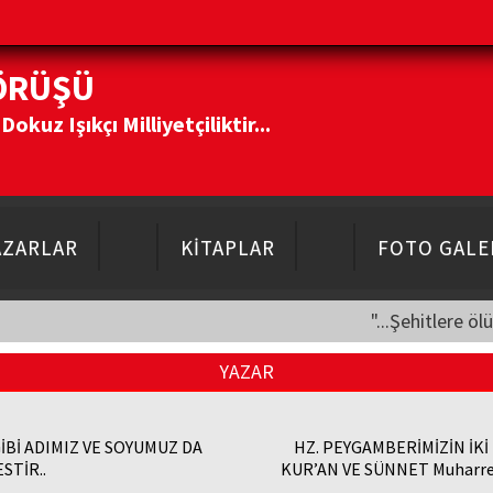
ÖRÜŞÜ
kuz Işıkçı Milliyetçiliktir...
AZARLAR
KİTAPLAR
FOTO GALE
"...Şehitlere öl
YAZAR
GİBİ ADIMIZ VE SOYUMUZ DA
HZ. PEYGAMBERİMİZİN İKİ
STİR..
KUR’AN VE SÜNNET Muharr