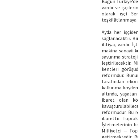
Bugün Türkiye'de 
vardır ve işçiler
olarak îşçi Sen
teşkilâtlanmaya 
Ayda her işçiden
sağlanacaktır. B
ihtiyaç vardır. İ
makina sanayii ku
savunma strateji
leştirilecektir.
kentleri görüşüd
reformdur. Bunun
tarafından ekon
kalkınma köyden b
altında, yaşatan
ibaret olan kö
kavuşturulabile
reformudur. Bu r
ibarettir. Topra
İşletmelerinin b
Milliyetçi — Top
getirmektedir. B