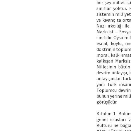
her şey millet iç
sınıflar yoktur.
sistemin milliyet
ve kıvanç ta ort
Nazi ırkçılığı i
Marksist — Sosyal
sınıfıdır. Oysa mi
esnaf, köylü, m
doktrinin toplum
moral kalkınması
kalkışan Marksis
Milletinin bütün
devrim anlayışı, 
anlayışından fark
yani Türk insanı
Toplumcu devrim 
bunun yerine mill
görüşüdür.
Kitabın 1. Bölüm
genel esasları v
Kültürü ne bağla