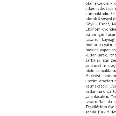
olan ekonomik ka
ülkemizde, tasarr
alınmaktadır. Si
olarak 6 sosyal di
Köylü, Esnaf, M
Ekonomik yönden, 
bu birliğin Tasar
tasarruf kaynağı
mallarına yatırı
makina yapan maki
kullanılarak, it
safhaları için g
yeni üretim araç
biçimde açıklamak
Marksist ekonomi
üretim araçları 
kalmaktadır. Oys
kalkınma önce to
yatırılacaktır. 
tasarruflar da 
Teşkilâtlara üye 
sahibi Türk Mille