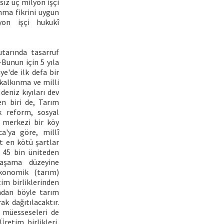
sız üç milyon işçi
anma fikrini uygun
lyon işçi hukukî
utarında tasarruf
Bunun için 5 yıla
ye'de ilk defa bir
 kalkınma ve milli
eniz kıyıları dev
en biri de, Tarım
lk reform, sosyal
, merkezi bir köy
a'ya göre, millî
at en kötü şartlar
n 45 bin üniteden
yaşama düzeyine
ekonomik (tarım)
im birliklerinden
undan böyle tarım
k dağıtılacaktır.
k müesseseleri de
retim birlikleri,