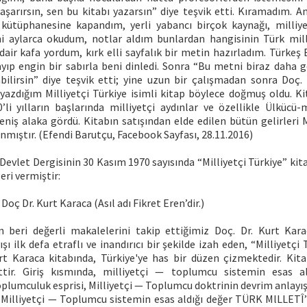
şarırsın, sen bu kitabı yazarsın” diye teşvik etti. Kıramadım. A
kütüphanesine kapandım, yerli yabancı birçok kaynağı, milliyetç
ini aylarca okudum, notlar aldım bunlardan hangisinin Türk mil
air kafa yordum, kırk elli sayfalık bir metin hazırladım. Türkeş 
yıp engin bir sabırla beni dinledi. Sonra “Bu metni biraz daha ge
bilirsin” diye teşvik etti; yine uzun bir çalışmadan sonra Doç
yazdığım Milliyetçi Türkiye isimli kitap böylece doğmuş oldu. Ki
’li yılların başlarında milliyetçi aydınlar ve özellikle Ülkücü-
niş alaka gördü. Kitabın satışından elde edilen bütün gelirleri 
anmıştır. (Efendi Barutçu, Facebook Sayfası, 28.11.2016)
 Devlet Dergisinin 30 Kasım 1970 sayısında “Milliyetçi Türkiye” kit
eri vermiştir:
 Doç Dr. Kurt Karaca (Asıl adı Fikret Eren’dir.)
 beri değerli makalelerini takip ettiğimiz Doç. Dr. Kurt Kara
ı ilk defa etraflı ve inandırıcı bir şekilde izah eden, “Milliyetçi T
urt Karaca kitabında, Türkiye'ye has bir düzen çizmektedir. Kitap
tir. Giriş kısmında, milliyetçi — toplumcu sistemin esas al
toplumculuk esprisi, Milliyetçi — Toplumcu doktrinin devrim anlayış
 Milliyetçi — Toplumcu sistemin esas aldığı değer TÜRK MlLLETÎ