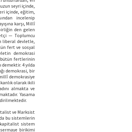
li unsurlardan, en
 uzun seyri içinde,
i içinde, eğitim,
ından incelenip
yışına karşı, Millî
birliğin den gelen
yetçi — Toplumcu
 liberal devletle,
tün fert ve sosyal
vletin demokrasi
 bütün fertlerinin
 demektir. 4 yılda
ığı demokrasi, bir
millî demokrasiye
anlık olarak ikili
 adını almakta ve
lmaktadır. Yasama
dirilmektedir.
alist ve Marksist
nda bu sistemlerin
kapitalist sistem
 sermaye birikimi