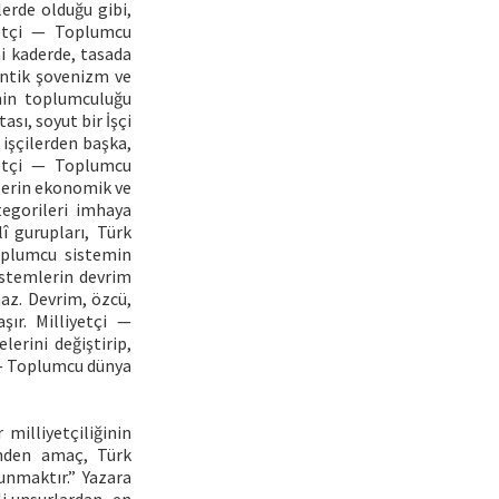
lerde olduğu gibi,
iyetçi — Toplumcu
ni kaderde, tasada
antik şovenizm ve
emin toplumculuğu
sı, soyut bir İşçi
e işçilerden başka,
yetçi — Toplumcu
lerin ekonomik ve
tegorileri imhaya
î gurupları, Türk
Toplumcu sistemin
sistemlerin devrim
maz. Devrim, özcü,
şır. Milliyetçi —
erini değiştirip,
i — Toplumcu dünya
milliyetçiliğinin
ğinden amaç, Türk
unmaktır.” Yazara