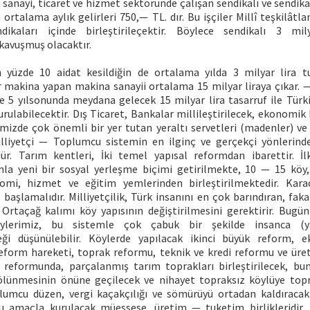
sanayi, ticaret ve hizmet sektöründe çalışan sendikalı ve sendika
in ortalama aylık gelirleri 750,— TL. dır. Bu işçiler Millî teşkilâtl
dikaları içinde birleştirileçektir. Böylece sendikalı 3 mi
kavuşmuş olacaktır.
 yüzde 10 aidat kesildiğin de ortalama yılda 3 milyar lira t
ir makina yapan makina sanayii ortalama 15 milyar liraya çıkar. —
şte 5 yılsonunda meydana gelecek 15 milyar lira tasarruf ile Türki
rulabilecektir. Dış Ticaret, Bankalar millileştirilecek, ekonomik
mizde çok önemli bir yer tutan yeraltı servetleri (madenler) ve d
 Milliyetçi — Toplumcu sistemin en ilginç ve gerçekçi yönlerind
ür. Tarım kentleri, İki temel yapısal reformdan ibarettir. İ
la yeni bir sosyal yerleşme biçimi getirilmekte, 10 — 15 köy
omi, hizmet ve eğitim yemlerinden birleştirilmektedir. Karac
aşlamalıdır. Milliyetçilik, Türk insanını en çok barındıran, fak
 Ortaçağ kalımı köy yapısının değiştirilmesini gerektirir. Bugü
ylerimiz, bu sistemle çok çabuk bir şekilde insanca (
ceği düşünülebilir. Köylerde yapılacak ikinci büyük reform, 
eform hareketi, toprak reformu, teknik ve kredi reformu ve üret
k reformunda, parçalanmış tarım toprakları birleştirilecek, b
ölünmesinin önüne geçilecek ve nihayet topraksız köylüye topra
lumcu düzen, vergi kaçakçılığı ve sömürüyü ortadan kaldıraca
u amaçla kurulacak müessese, üretim — tuketim birlikleridir. Ü