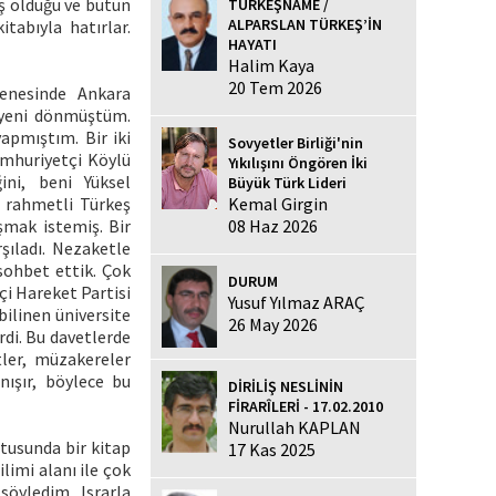
ş olduğu ve bütün
TÜRKEŞNAME /
ALPARSLAN TÜRKEŞ’İN
tabıyla hatırlar.
HAYATI
Halim Kaya
20 Tem 2026
senesinde Ankara
n yeni dönmüştüm.
apmıştım. Bir iki
Sovyetler Birliği'nin
umhuriyetçi Köylü
Yıkılışını Öngören İki
ini, beni Yüksel
Büyük Türk Lideri
Kemal Girgin
a rahmetli Türkeş
08 Haz 2026
şmak istemiş. Bir
şıladı. Nezaketle
sohbet ettik. Çok
DURUM
çi Hareket Partisi
Yusuf Yılmaz ARAÇ
bilinen üniversite
26 May 2026
rdi. Bu davetlerde
tler, müzakereler
nışır, böylece bu
DİRİLİŞ NESLİNİN
FİRARÎLERİ - 17.02.2010
Nurullah KAPLAN
ltusunda bir kitap
17 Kas 2025
limi alanı ile çok
söyledim. Israrla