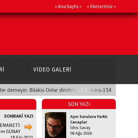
«
Ana Sayfa
» «
İlkelerimiz
»
Rİ
VİDEO GALERİ
üler demeyin. Bilakis Onlar diridirler..." Bakara-154
SON YAZI
SONRAKİ YAZI
Aynı Sorulara Farklı
Cevaplar
 EMANETİ:
İdris Savaş
em GÜNAY
06 Ağu 2026
18 Eki 2021