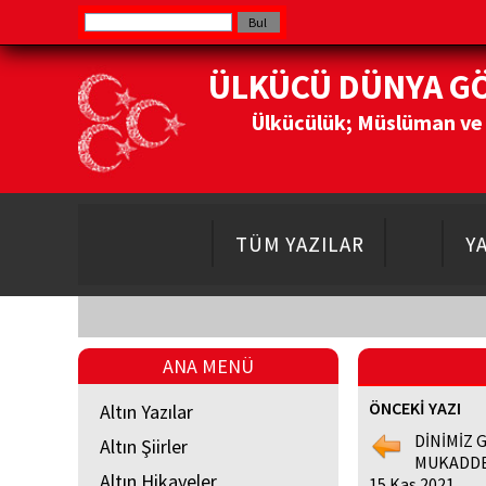
ÜLKÜCÜ DÜNYA G
Ülkücülük; Müslüman ve Do
TÜM YAZILAR
Y
ANA MENÜ
ÖNCEKİ YAZI
Altın Yazılar
DİNİMİZ 
Altın Şiirler
MUKADDE
Altın Hikayeler
15 Kas 2021