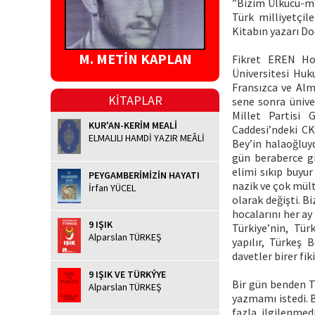
”Bizim Ülkücü-mi
Türk milliyetçil
Kitabın yazarı Do
M. METİN KAPLAN
Fikret EREN Hoc
Üniversitesi Huk
Fransızca ve Alm
KİTAPLAR
sene sonra ünive
Millet Partisi 
KUR'AN-KERİM MEALİ
Caddesi’ndeki CK
ELMALILI HAMDİ YAZIR MEÂLİ
Bey’in halaoğluy
gün beraberce gi
elimi sıkıp buyu
PEYGAMBERİMİZİN HAYATI
nazik ve çok mült
İrfan YÜCEL
olarak değişti. B
hocalarını her ay
9 IŞIK
Türkiye’nin, Tür
Alparslan TÜRKEŞ
yapılır, Türkeş 
davetler birer fik
9 IŞIK VE TÜRKÝYE
Bir gün benden Tü
Alparslan TÜRKEŞ
yazmamı istedi. B
fazla ilgilenmed