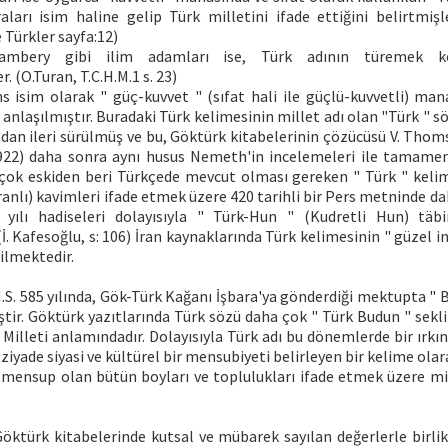
ları isim haline gelip Türk milletini ifade ettiğini belirtmişle
 Türkler sayfa:12)
ambery gibi ilim adamları ise, Türk adının türemek kö
. (O.Turan, T.C.H.M.1 s. 23)
s isim olarak " güç-kuvvet " (sıfat hali ile güçlü-kuvvetli) man
anlaşılmıştır. Buradaki Türk kelimesinin millet adı olan "Türk " sö
ndan ileri sürülmüş ve bu, Göktürk kitabelerinin çözücüsü V. Tho
922) daha sonra aynı husus Nemeth'in incelemeleri ile tamamen 
 çok eskiden beri Türkçede mevcut olması gereken " Türk " kelime
anlı) kavimleri ifade etmek üzere 420 tarihli bir Pers metninde da
yılı hadiseleri dolayısıyla " Türk-Hun " (Kudretli Hun) täbir
(İ. Kafesoğlu, s: 106) İran kaynaklarında Türk kelimesinin " güzel i
tilmektedir.
.S. 585 yılında, Gök-Türk Kağanı İşbara'ya gönderdiği mektupta " 
ştir. Göktürk yazıtlarında Türk sözü daha çok " Türk Budun " sek
Milleti anlamındadır. Dolayısıyla Türk adı bu dönemlerde bir ırkı
iyade siyasi ve kültürel bir mensubiyeti belirleyen bir kelime ola
 mensup olan bütün boyları ve toplulukları ifade etmek üzere mill
Göktürk kitabelerinde kutsal ve mübarek sayılan değerlerle birli