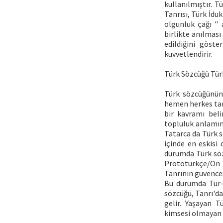
kullanılmıştır. T
Tanrısı, Türk İdu
olgunluk çağı " 
birlikte anılması
edildiğini göste
kuvvetlendirir.
Türk Sözcüğü Tür
Türk sözcüğünün
hemen herkes tara
bir kavramı beli
topluluk anlamına
Tatarca da Türk s
içinde en eskisi
durumda Türk sözc
Prototürkçe/Ön T
Tanrının güvence
Bu durumda Tür-ö
sözcüğü, Tanrı'd
gelir. Yaşayan 
kimsesi olmayan 