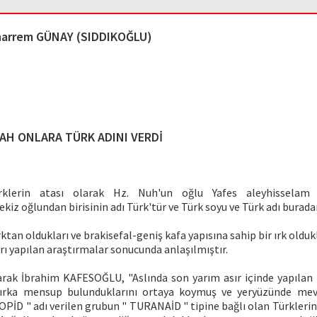
arrem GÜNAY (SIDDIKOĞLU)
AH ONLARA TÜRK ADINI VERDİ
klerin atası olarak Hz. Nuh'un oğlu Yafes aleyhisselam g
ekiz oğlundan birisinin adı Türk'tür ve Türk soyu ve Türk adı burad
rktan oldukları ve brakisefal-geniş kafa yapısına sahip bir ırk oldu
arı yapılan araştırmalar sonucunda anlaşılmıştır.
olarak İbrahim KAFESOĞLU, "Aslında son yarım asır içinde yapılan 
 ırka mensup bulunduklarını ortaya koymuş ve yeryüzünde mev
İD " adı verilen grubun " TURANAİD " tipine bağlı olan Türklerin