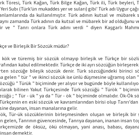
ürk Töresi, Türk Kağan, Türk Bilge Kağan, Türk ili, Türk beyleri,
k Yeri Subı (Türk'ün mukaddes yer ve suları) gibi' Türk adı Uygur çağ
anlamlarında da kullanılmıştır. Türk adının kutsal ve mübarek s
 aynı zamanda Türk adının da kutsal ve mübarek bir ad olduğunu v
rir ve " Tanrı onlara Türk adını verdi " diyen Kaşgarlı Mahm
kçe ve Birleşik Bir Sözcük müdür?
 kök ve türemiş bir sözcük olmayıp birleşik ve Türkçe bir söz
fından kabul edilmektedir. Türkçe de iki ayrı sözcüğün birleşerek
rten sözcüğe bileşik sözcük denir. Türk sözcüğündeki birinci s
 gelen " tür " ve ikinci sözcük ise ünlü düşmesine uğramış olan "
özcüğü " Türük " biçiminde yer alıyor ve bugünde böyle kullanılıyo
 olarak bilinen Yakut Türkçesinde Türk sözcüğü " Türök " biçimin
üğü ; " Tür - ük " ya da " Tür - ök " biçiminde olmalıdır. Ök-Ök 
ürkçenin en eski sözcük ve kavramlarından birisi olup Tanrı'dan 
sine dayanan, insan manalarına gelir.
k, Tür-ük sözcüklerinin birleşmesinden oluşan ve birleşik bir
an gelen, Tanrının güvencesinde, Tanrıya dayanan, inanan insan t
Türkçemizde de öksüz, ökü olmayan, yani anası, babası, dayana
insan demektir.