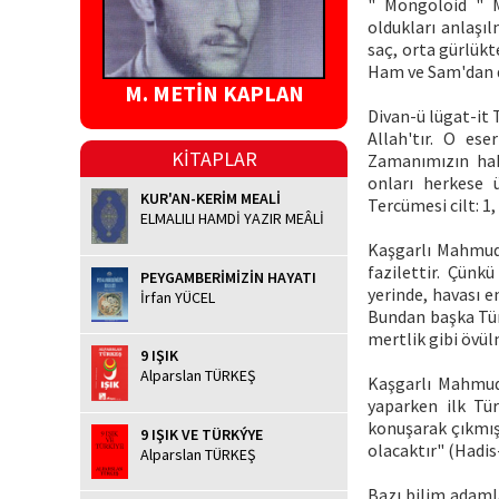
" Mongoloid " M
oldukları anlaşıl
saç, orta gürlükt
Ham ve Sam'dan de
M. METİN KAPLAN
Divan-ü lügat-it 
Allah'tır. O ese
KİTAPLAR
Zamanımızın haka
onları herkese ü
KUR'AN-KERİM MEALİ
Tercümesi cilt: 1,
ELMALILI HAMDİ YAZIR MEÂLİ
Kaşgarlı Mahmud 
fazilettir. Çünk
PEYGAMBERİMİZİN HAYATI
yerinde, havası e
İrfan YÜCEL
Bundan başka Tür
mertlik gibi övülm
9 IŞIK
Alparslan TÜRKEŞ
Kaşgarlı Mahmud'
yaparken ilk Tü
konuşarak çıkmış
9 IŞIK VE TÜRKÝYE
olacaktır" (Hadis-
Alparslan TÜRKEŞ
Bazı bilim adamla