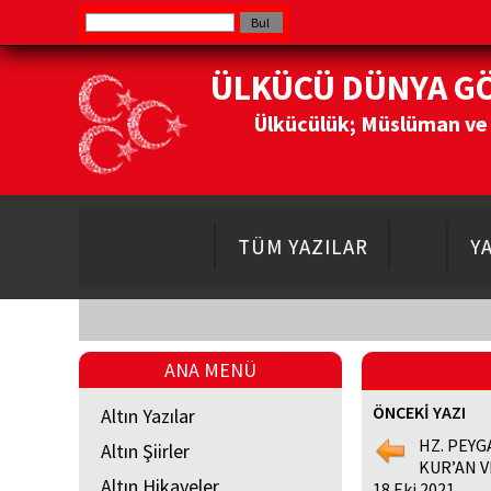
ÜLKÜCÜ DÜNYA G
Ülkücülük; Müslüman ve Do
TÜM YAZILAR
Y
ANA MENÜ
ÖNCEKİ YAZI
Altın Yazılar
HZ. PEYG
Altın Şiirler
KUR’AN 
Altın Hikayeler
18 Eki 2021