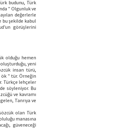
 Türk budunu, Türk
ında " Olgunluk ve
ayılan değerlerle
e bu şekilde kabul
ud'un görüşlerini
lük olduğu hemen
 oluşturduğu, yeni
özcük insan türü,
 ök " tür. Örneğin
r. Türkçe lehçeler
de söyleniyor. Bu
sözcüğü ve kavramı
gelen, Tanrıya ve
 sözcük olan Türk
opluluğu manasına
cağı, güveneceği