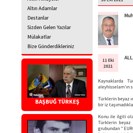
Altın Adamlar
Muh
Destanlar
Sizden Gelen Yazılar
Mülakatlar
Bize Gönderdikleriniz
ALL
11 Eki
2021
Kaynaklarda Tür
aleyhisselam'ın s
Türklerin beyaz ı
BAŞBUĞ TÜRKEŞ
bir iz taşımadıkl
Konu ile ilgili 
Türklerin beyaz
grubundan " EUROP