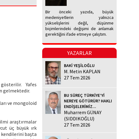
Bir önceki yazıda, büyük
medeniyetlerin yalnızca
yükselişlerini değil, düşünme
biçimlerindeki değişimi de anlamak
gerektiğini ifade etmeye çalıştım.
YAZARLAR
BAKİ YEŞİLOĞLU
M. Metin KAPLAN
27 Tem 2026
österilir. Yafes
an gelmektedir.
BU SÜREÇ TÜRKİYE’Yİ
NEREYE GÖTÜRÜR? HAKLI
kları ve mongoloid
ENDİŞELERİMİZ...
Muharrem GÜNAY
(SIDDIKOĞLU)
ilmi araştırmalar
27 Tem 2026
cut üç büyük ırk
 kendilerini başta