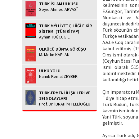
TÜRK İSLAM ÜLKÜSÜ
kelimesinin sonra
Seyid Ahmed ARVASÎ
E.Güngör, Tarihte
Munkasci ve V
düşüncesindedirler
TÜRK MÝLLİYETÇİLİİĞİ FİKİR
Türk sözünün cin
SİSTEMİ (TÜM KİTAP)
Türkçe vesikadan 
Ayhan TUĞCUGİL
A.V.Le Coq tarafı
kabul edilmiş (1
ÜLKÜCÜ DÜNYA GÖRÜŞÜ
Cins ismi olarak
M. Metin KAPLAN
(Ceyhun ötesi Tur
ismi olarak 515 
ÜLKÜ YOLU
bildirilmektedir. 
Namık Kemal ZEYBEK
kullanıldığı belir
Çin İmparatoru M
TÜRK-ERMENİ İLİŞKİLERİ VE
" diye hitap etmi
1915 OLAYLARI
Prof. Dr. İBRAHİM TELLİOĞLU
Türk Budun, Türk 
kavmin isminden z
Yani Türk soyuna
gelmiştir.
Ayrıca Türk adı, 