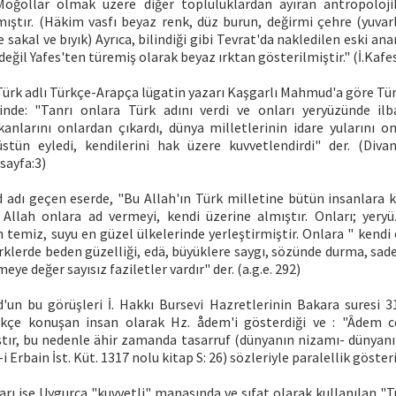
oğollar olmak üzere diğer topluluklardan ayıran antropolojik
mıştır. (Häkim vasfı beyaz renk, düz burun, değirmi çehre (yuvarl
e sakal ve bıyık) Ayrıca, bilindiği gibi Tevrat'da nakledilen eski an
ğil Yafes'ten türemiş olarak beyaz ırktan gösterilmiştir." (İ.Kafe
Türk adlı Türkçe-Arapça lügatin yazarı Kaşgarlı Mahmud'a göre Tür
rinde: "Tanrı onlara Türk adını verdi ve onları yeryüzünde ilbay
nlarını onlardan çıkardı, dünya milletlerinin idare yularını onl
stün eyledi, kendilerini hak üzere kuvvetlendirdi" der. (Diva
 sayfa:3)
adı geçen eserde, "Bu Allah'ın Türk milletine bütün insanlara kar
ü Allah onlara ad vermeyi, kendi üzerine almıştır. Onları; yer
n temiz, suyu en güzel ülkelerinde yerleştirmiştir. Onlara " kendi
klerde beden güzelliği, edä, büyüklere saygı, sözünde durma, sade
eye değer sayısız faziletler vardır" der. (a.g.e. 292)
un bu görüşleri İ. Hakkı Bursevi Hazretlerinin Bakara suresi 31.
rkçe konuşan insan olarak Hz. ådem'i gösterdiği ve : "Âdem 
tır, bu nedenle ähir zamanda tasarruf (dünyanın nizamı- dünyanın
i Erbain İst. Küt. 1317 nolu kitap S: 26) sözleriyle paralellik gösteri
rı ise Uygurca "kuvvetli" manasında ve sıfat olarak kullanılan "