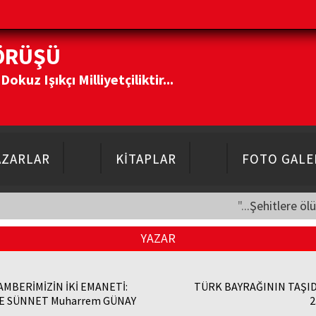
ÖRÜŞÜ
kuz Işıkçı Milliyetçiliktir...
AZARLAR
KİTAPLAR
FOTO GALE
"...Şehitlere öl
YAZAR
AMBERİMİZİN İKİ EMANETİ:
TÜRK BAYRAĞININ TAŞI
VE SÜNNET Muharrem GÜNAY
2