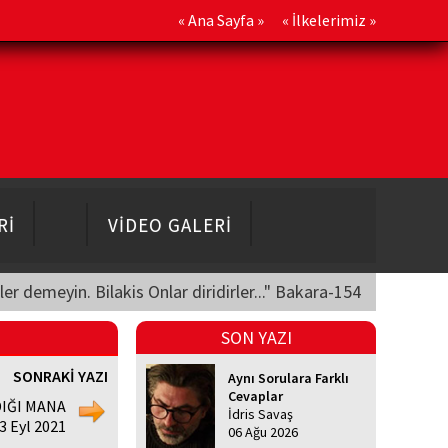
«
Ana Sayfa
» «
İlkelerimiz
»
Rİ
VİDEO GALERİ
üler demeyin. Bilakis Onlar diridirler..." Bakara-154
SON YAZI
SONRAKİ YAZI
Aynı Sorulara Farklı
Cevaplar
DIĞI MANA
İdris Savaş
3 Eyl 2021
06 Ağu 2026