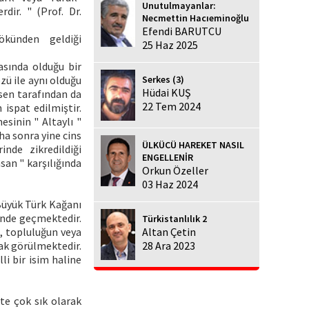
Unutulmayanlar:
rdir. " (Prof. Dr.
Necmettin Hacıeminoğlu
Efendi BARUTCU
künden geldiği
25 Haz 2025
asında olduğu bir
Serkes (3)
zü ile aynı olduğu
Hüdai KUŞ
msen tarafından da
22 Tem 2024
ispat edilmiştir.
sinin " Altaylı "
ha sonra yine cins
ÜLKÜCÜ HAREKET NASIL
inde zikredildiği
ENGELLENİR
nsan " karşılığında
Orkun Özeller
03 Haz 2024
Büyük Türk Kağanı
linde geçmektedir.
Türkistanlılık 2
n, topluluğun veya
Altan Çetin
rak görülmektedir.
28 Ara 2023
i bir isim haline
kte çok sık olarak