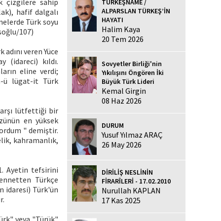
 çizgilere sahip
TÜRKEŞNAME /
ALPARSLAN TÜRKEŞ’İN
ak), hafif dalgalı
HAYATI
anelerde Türk soyu
Halim Kaya
soğlu/107)
20 Tem 2026
k adını veren Yüce
 (idareci) kıldı.
Sovyetler Birliği'nin
arın eline verdi;
Yıkılışını Öngören İki
n-ü lügat-it Türk
Büyük Türk Lideri
Kemal Girgin
08 Haz 2026
şı lütfettiği bir
yüzünün en yüksek
DURUM
 ordum " demiştir.
Yusuf Yılmaz ARAÇ
lik, kahramanlık,
26 May 2026
 Ayetin tefsirini
DİRİLİŞ NESLİNİN
cennetten Türkçe
FİRARÎLERİ - 17.02.2010
 idaresi) Türk'ün
Nurullah KAPLAN
r.
17 Kas 2025
Türk" veya "Türük"