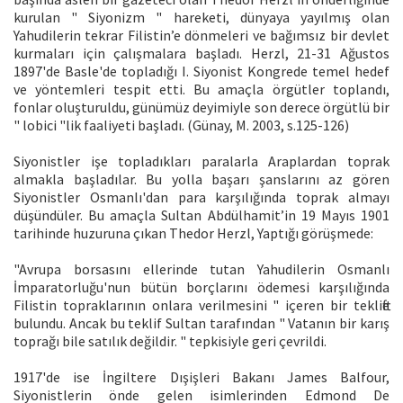
kurulan " Siyonizm " hareketi, dünyaya yayılmış olan
Yahudilerin tekrar Filistin’e dönmeleri ve bağımsız bir devlet
kurmaları için çalışmalara başladı. Herzl, 21-31 Ağustos
1897'de Basle'de topladığı I. Siyonist Kongrede temel hedef
ve yöntemleri tespit etti. Bu amaçla örgütler toplandı,
fonlar oluşturuldu, günümüz deyimiyle son derece örgütlü bir
" lobici "lik faaliyeti başladı. (Günay, M. 2003, s.125-126)
Siyonistler işe topladıkları paralarla Araplardan toprak
almakla başladılar. Bu yolla başarı şanslarını az gören
Siyonistler Osmanlı'dan para karşılığında toprak almayı
düşündüler. Bu amaçla Sultan Abdülhamit’in 19 Mayıs 1901
tarihinde huzuruna çıkan Thedor Herzl, Yaptığı görüşmede:
"Avrupa borsasını ellerinde tutan Yahudilerin Osmanlı
İmparatorluğu'nun bütün borçlarını ödemesi karşılığında
Filistin topraklarının onlara verilmesini " içeren bir teklifte
bulundu. Ancak bu teklif Sultan tarafından " Vatanın bir karış
toprağı bile satılık değildir. " tepkisiyle geri çevrildi.
1917'de ise İngiltere Dışişleri Bakanı James Balfour,
Siyonistlerin önde gelen isimlerinden Edmond De