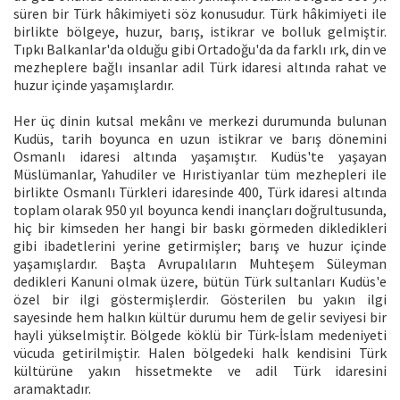
süren bir Türk hâkimiyeti söz konusudur. Türk hâkimiyeti ile
birlikte bölgeye, huzur, barış, istikrar ve bolluk gelmiştir.
Tıpkı Balkanlar'da olduğu gibi Ortadoğu'da da farklı ırk, din ve
mezheplere bağlı insanlar adil Türk idaresi altında rahat ve
huzur içinde yaşamışlardır.
Her üç dinin kutsal mekânı ve merkezi durumunda bulunan
Kudüs, tarih boyunca en uzun istikrar ve barış dönemini
Osmanlı idaresi altında yaşamıştır. Kudüs'te yaşayan
Müslümanlar, Yahudiler ve Hıristiyanlar tüm mezhepleri ile
birlikte Osmanlı Türkleri idaresinde 400, Türk idaresi altında
toplam olarak 950 yıl boyunca kendi inançları doğrultusunda,
hiç bir kimseden her hangi bir baskı görmeden dikledikleri
gibi ibadetlerini yerine getirmişler; barış ve huzur içinde
yaşamışlardır. Başta Avrupalıların Muhteşem Süleyman
dedikleri Kanuni olmak üzere, bütün Türk sultanları Kudüs'e
özel bir ilgi göstermişlerdir. Gösterilen bu yakın ilgi
sayesinde hem halkın kültür durumu hem de gelir seviyesi bir
hayli yükselmiştir. Bölgede köklü bir Türk-İslam medeniyeti
vücuda getirilmiştir. Halen bölgedeki halk kendisini Türk
kültürüne yakın hissetmekte ve adil Türk idaresini
aramaktadır.