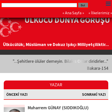
«
Ana Sayfa
» «
İlkelerimiz
»
ÜLKÜCÜ DÜNYA GÖRÜŞÜ
Ülkücülük; Müslüman ve Dokuz Işıkçı Milliyetçiliktir...
"...Şehitlere ölüler demeyin. Bilakis Onlar diridirler..."
Bakara-154
YAZAR
ÖNCEKİ YAZI
SONRAKİ YAZI
Muharrem GÜNAY (SIDDIKOĞLU)