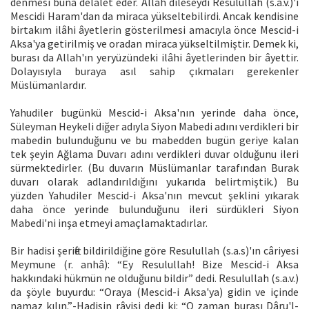
denmesi buna delalet eder. Allah dileseydi Resulullah (s.a.v.)'ı
Mescidi Haram'dan da miraca yükseltebilirdi. Ancak kendisine
birtakım ilâhi âyetlerin gösterilmesi amacıyla önce Mescid-i
Aksa'ya getirilmiş ve oradan miraca yükseltilmiştir. Demek ki,
burası da Allah'ın yeryüzündeki ilâhi âyetlerinden bir âyettir.
Dolayısıyla buraya asıl sahip çıkmaları gerekenler
Müslümanlardır.
Yahudiler bugünkü Mescid-i Aksa'nın yerinde daha önce,
Süleyman Heykeli diğer adıyla Siyon Mabedi adını verdikleri bir
mabedin bulunduğunu ve bu mabedden bugün geriye kalan
tek şeyin Ağlama Duvarı adını verdikleri duvar olduğunu ileri
sürmektedirler. (Bu duvarın Müslümanlar tarafından Burak
duvarı olarak adlandırıldığını yukarıda belirtmiştik.) Bu
yüzden Yahudiler Mescid-i Aksa'nın mevcut şeklini yıkarak
daha önce yerinde bulunduğunu ileri sürdükleri Siyon
Mabedi'ni inşa etmeyi amaçlamaktadırlar.
Bir hadisi şerifte bildirildiğine göre Resulullah (s.a.s)'ın câriyesi
Meymune (r. anhâ): “Ey Resulullah! Bize Mescid-i Aksa
hakkındaki hükmün ne olduğunu bildir” dedi. Resulullah (s.a.v.)
da şöyle buyurdu: “Oraya (Mescid-i Aksa'ya) gidin ve içinde
namaz kılın.”-Hadisin râvisi dedi ki: “O zaman burası Dâru'l-