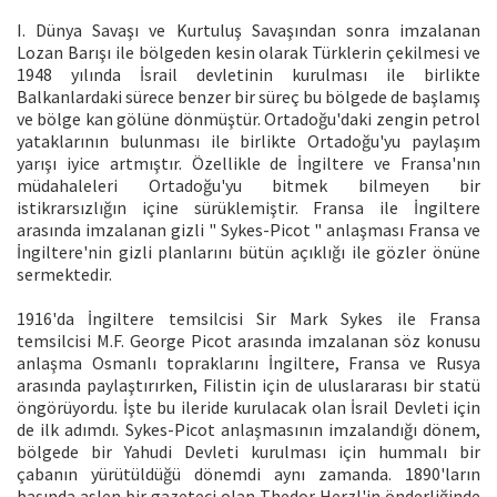
I. Dünya Savaşı ve Kurtuluş Savaşından sonra imzalanan
Lozan Barışı ile bölgeden kesin olarak Türklerin çekilmesi ve
1948 yılında İsrail devletinin kurulması ile birlikte
Balkanlardaki sürece benzer bir süreç bu bölgede de başlamış
ve bölge kan gölüne dönmüştür. Ortadoğu'daki zengin petrol
yataklarının bulunması ile birlikte Ortadoğu'yu paylaşım
yarışı iyice artmıştır. Özellikle de İngiltere ve Fransa'nın
müdahaleleri Ortadoğu'yu bitmek bilmeyen bir
istikrarsızlığın içine sürüklemiştir. Fransa ile İngiltere
arasında imzalanan gizli " Sykes-Picot " anlaşması Fransa ve
İngiltere'nin gizli planlarını bütün açıklığı ile gözler önüne
sermektedir.
1916'da İngiltere temsilcisi Sir Mark Sykes ile Fransa
temsilcisi M.F. George Picot arasında imzalanan söz konusu
anlaşma Osmanlı topraklarını İngiltere, Fransa ve Rusya
arasında paylaştırırken, Filistin için de uluslararası bir statü
öngörüyordu. İşte bu ileride kurulacak olan İsrail Devleti için
de ilk adımdı. Sykes-Picot anlaşmasının imzalandığı dönem,
bölgede bir Yahudi Devleti kurulması için hummalı bir
çabanın yürütüldüğü dönemdi aynı zamanda. 1890'ların
başında aslen bir gazeteci olan Thedor Herzl'in önderliğinde