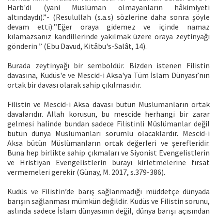
Harb'di (yani Müslüman olmayanların hâkimiyeti
altındaydı).”- (Resulullah (s.a.s) sözlerine daha sonra şöyle
devam etti):”Eğer oraya gidemez ve içinde namaz
kılamazsanız kandillerinde yakılmak üzere oraya zeytinyağı
gönderin ” (Ebu Davud, Kitâbu's-Salât, 14).
Burada zeytinyağı bir semboldür. Bizden istenen Filistin
davasına, Kudüs'e ve Mescid-i Aksa'ya Tüm İslam Dünyası’nın
ortak bir davası olarak sahip çıkılmasıdır.
Filistin ve Mescid-i Aksa davası bütün Müslümanların ortak
davalarıdır. Allah korusun, bu mescide herhangi bir zarar
gelmesi halinde bundan sadece Filistinli Müslümanlar değil
bütün dünya Müslümanları sorumlu olacaklardır. Mescid-i
Aksa bütün Müslümanların ortak değerleri ve şerefleridir.
Buna hep birlikte sahip çıkmaları ve Siyonist Evengelistlerin
ve Hristiyan Evengelistlerin burayı kirletmelerine fırsat
vermemeleri gerekir (Günay, M. 2017, s.379-386).
Kudüs ve Filistin’de barış sağlanmadığı müddetçe dünyada
barışın sağlanması mümkün değildir. Kudüs ve Filistin sorunu,
aslında sadece İslam dünyasının değil, dünya barışı açısından