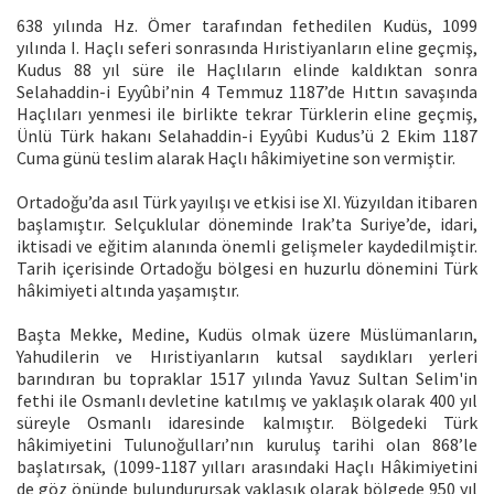
638 yılında Hz. Ömer tarafından fethedilen Kudüs, 1099
yılında I. Haçlı seferi sonrasında Hıristiyanların eline geçmiş,
Kudus 88 yıl süre ile Haçlıların elinde kaldıktan sonra
Selahaddin-i Eyyûbi’nin 4 Temmuz 1187’de Hıttın savaşında
Haçlıları yenmesi ile birlikte tekrar Türklerin eline geçmiş,
Ünlü Türk hakanı Selahaddin-i Eyyûbi Kudus’ü 2 Ekim 1187
Cuma günü teslim alarak Haçlı hâkimiyetine son vermiştir.
Ortadoğu’da asıl Türk yayılışı ve etkisi ise XI. Yüzyıldan itibaren
başlamıştır. Selçuklular döneminde Irak’ta Suriye’de, idari,
iktisadi ve eğitim alanında önemli gelişmeler kaydedilmiştir.
Tarih içerisinde Ortadoğu bölgesi en huzurlu dönemini Türk
hâkimiyeti altında yaşamıştır.
Başta Mekke, Medine, Kudüs olmak üzere Müslümanların,
Yahudilerin ve Hıristiyanların kutsal saydıkları yerleri
barındıran bu topraklar 1517 yılında Yavuz Sultan Selim'in
fethi ile Osmanlı devletine katılmış ve yaklaşık olarak 400 yıl
süreyle Osmanlı idaresinde kalmıştır. Bölgedeki Türk
hâkimiyetini Tulunoğulları’nın kuruluş tarihi olan 868’le
başlatırsak, (1099-1187 yılları arasındaki Haçlı Hâkimiyetini
de göz önünde bulundurursak yaklaşık olarak bölgede 950 yıl