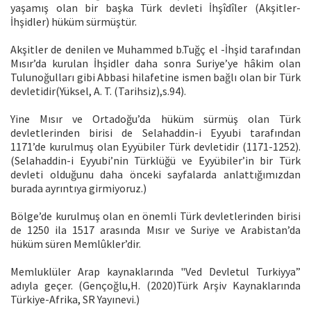
yaşamış olan bir başka Türk devleti İhşîdîler (Akşitler-
İhşidler) hüküm sürmüştür.
Akşitler de denilen ve Muhammed b.Tuğç el -İhşid tarafından
Mısır’da kurulan İhşidler daha sonra Suriye’ye hâkim olan
Tulunoğulları gibi Abbasi hilafetine ismen bağlı olan bir Türk
devletidir(Yüksel, A. T. (Tarihsiz),s.94).
Yine Mısır ve Ortadoğu’da hüküm sürmüş olan Türk
devletlerinden birisi de Selahaddin-i Eyyubi tarafından
1171’de kurulmuş olan Eyyübiler Türk devletidir (1171-1252).
(Selahaddin-i Eyyubi’nin Türklüğü ve Eyyübiler’in bir Türk
devleti olduğunu daha önceki sayfalarda anlattığımızdan
burada ayrıntıya girmiyoruz.)
Bölge’de kurulmuş olan en önemli Türk devletlerinden birisi
de 1250 ila 1517 arasında Mısır ve Suriye ve Arabistan’da
hüküm süren Memlûkler’dir.
Memluklüler Arap kaynaklarında "Ved Devletul Turkiyya”
adıyla geçer. (Gençoğlu,H. (2020)Türk Arşiv Kaynaklarında
Türkiye-Afrika, SR Yayınevi.)