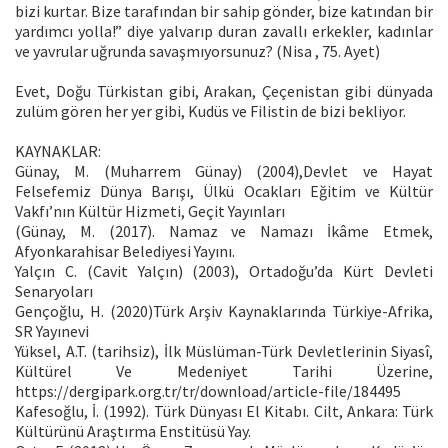
bizi kurtar. Bize tarafından bir sahip gönder, bize katından bir
yardımcı yolla!” diye yalvarıp duran zavallı erkekler, kadınlar
ve yavrular uğrunda savaşmıyorsunuz? (Nisa , 75. Ayet)
Evet, Doğu Türkistan gibi, Arakan, Çeçenistan gibi dünyada
zulüm gören her yer gibi, Kudüs ve Filistin de bizi bekliyor.
KAYNAKLAR:
Günay, M. (Muharrem Günay) (2004),Devlet ve Hayat
Felsefemiz Dünya Barışı, Ülkü Ocakları Eğitim ve Kültür
Vakfı’nın Kültür Hizmeti, Geçit Yayınları
(Günay, M. (2017). Namaz ve Namazı İkâme Etmek,
Afyonkarahisar Belediyesi Yayını.
Yalçın C. (Cavit Yalçın) (2003), Ortadoğu’da Kürt Devleti
Senaryoları
Gençoğlu, H. (2020)Türk Arşiv Kaynaklarında Türkiye-Afrika,
SR Yayınevi
Yüksel, A.T. (tarihsiz), İlk Müslüman-Türk Devletlerinin Siyasî,
Kültürel Ve Medeniyet Tarihi Üzerine,
https://dergipark.org.tr/tr/download/article-file/184495
Kafesoğlu, İ. (1992). Türk Dünyası El Kitabı. Cilt, Ankara: Türk
Kültürünü Araştırma Enstitüsü Yay.