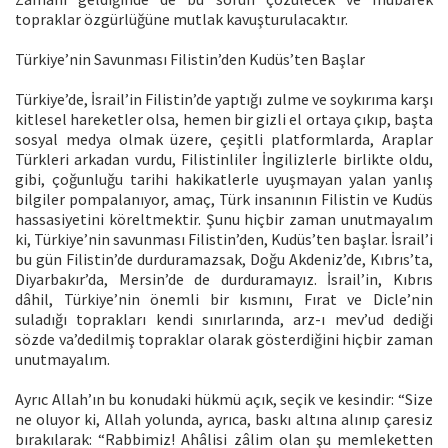
topraklar özgürlüğüne mutlak kavuşturulacaktır.
Türkiye’nin Savunması Filistin’den Kudüs’ten Başlar
Türkiye’de, İsrail’in Filistin’de yaptığı zulme ve soykırıma karşı
kitlesel hareketler olsa, hemen bir gizli el ortaya çıkıp, başta
sosyal medya olmak üzere, çeşitli platformlarda, Araplar
Türkleri arkadan vurdu, Filistinliler İngilizlerle birlikte oldu,
gibi, çoğunluğu tarihi hakikatlerle uyuşmayan yalan yanlış
bilgiler pompalanıyor, amaç, Türk insanının Filistin ve Kudüs
hassasiyetini köreltmektir. Şunu hiçbir zaman unutmayalım
ki, Türkiye’nin savunması Filistin’den, Kudüs’ten başlar. İsrail’i
bu gün Filistin’de durduramazsak, Doğu Akdeniz’de, Kıbrıs’ta,
Diyarbakır’da, Mersin’de de durduramayız. İsrail’in, Kıbrıs
dâhil, Türkiye’nin önemli bir kısmını, Fırat ve Dicle’nin
suladığı toprakları kendi sınırlarında, arz-ı mev’ud dediği
sözde va’dedilmiş topraklar olarak gösterdiğini hiçbir zaman
unutmayalım.
Ayrıc Allah’ın bu konudaki hükmü açık, seçik ve kesindir: “Size
ne oluyor ki, Allah yolunda, ayrıca, baskı altına alınıp çaresiz
bırakılarak: “Rabbimiz! Ahâlisi zâlim olan şu memleketten