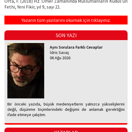
Orta, F. (2018) Hz. Ömer Zamanında Müslümanların Kudüs’ün
Fethi, Yeni Fikir, yıl 9, sayı 21.
Yazarın tüm yazılarını okumak için tıklayınız.
SON YAZI
Aynı Sorulara Farklı Cevaplar
İdris Savaş
06 Ağu 2026
Bir önceki yazıda, büyük medeniyetlerin yalnızca yükselişlerini
değil, düşünme biçimlerindeki değişimi de anlamak gerektiğini
ifade etmeye çalıştım.