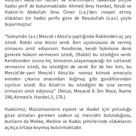
hadisi şerif de bulunmaktadır. Ahmed ibnu Hanbel, Nesâi ve
Hakim'in Abdullah ibnu Ömer (r.a.)'den rivayet etmiş
oldukları bir hadisi şerife göre de Resulullah (s.a.v.) şöyle
buyurmuştur:
“Süleymân (a.s.) Mescid-i Aksa'yı yaptığında Rabbinden üç şey
istedi. Rabbi ona ikisini verdi. Ben üçüncüsünü de vermiş
olmasını ümit ediyorum: Kendisine, kendi hükmüne denk
gelecek hüküm vermesini istedi, (Rabbi) bu istediğini verdi.
Kendisinden sonra hiç kimsenin ulaşamayacağı bir saltanat
vermesini istedi, bu istediğini de verdi. Bir de her kim, bu
Mescid'de-yani Mescid-i Aksa'da- namaz kılmak amacıyla
evinden çıkarsa anasından doğmuş gibi günâhlarından
sıyrılsın istedi. Biz Allah'ın bu istediğini de ona vermiş
olmasını ümit ediyoruz” (Nesai, Mesacid 6: İbn Mace, İkame
196; Ahmed b. Hanbel,II, 176.).
Hadisimiz, Müslümanların ziyaret ve ibadet için yolculuğu
göze almaları gereken sadece üç mescidin bulunduğunu,
bunların da Mekke, Medine ve Kudüs şehirlerinde olduklarını
açıkça ortaya koymuş bulunmaktadır.