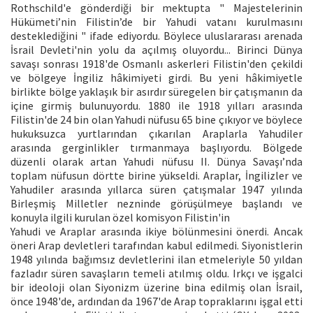
Rothschild'e gönderdiği bir mektupta " Majestelerinin
Hükümeti’nin Filistin’de bir Yahudi vatanı kurulmasını
desteklediğini " ifade ediyordu. Böylece uluslararası arenada
İsrail Devleti'nin yolu da açılmış oluyordu... Birinci Dünya
savaşı sonrası 1918'de Osmanlı askerleri Filistin'den çekildi
ve bölgeye İngiliz hâkimiyeti girdi. Bu yeni hâkimiyetle
birlikte bölge yaklaşık bir asırdır süregelen bir çatışmanın da
içine girmiş bulunuyordu. 1880 ile 1918 yılları arasında
Filistin'de 24 bin olan Yahudi nüfusu 65 bine çıkıyor ve böylece
hukuksuzca yurtlarından çıkarılan Araplarla Yahudiler
arasında gerginlikler tırmanmaya başlıyordu. Bölgede
düzenli olarak artan Yahudi nüfusu II. Dünya Savaşı’nda
toplam nüfusun dörtte birine yükseldi. Araplar, İngilizler ve
Yahudiler arasında yıllarca süren çatışmalar 1947 yılında
Birleşmiş Milletler nezninde görüşülmeye başlandı ve
konuyla ilgili kurulan özel komisyon Filistin'in
Yahudi ve Araplar arasında ikiye bölünmesini önerdi. Ancak
öneri Arap devletleri tarafından kabul edilmedi. Siyonistlerin
1948 yılında bağımsız devletlerini ilan etmeleriyle 50 yıldan
fazladır süren savaşların temeli atılmış oldu. Irkçı ve işgalci
bir ideoloji olan Siyonizm üzerine bina edilmiş olan İsrail,
önce 1948'de, ardından da 1967'de Arap topraklarını işgal etti