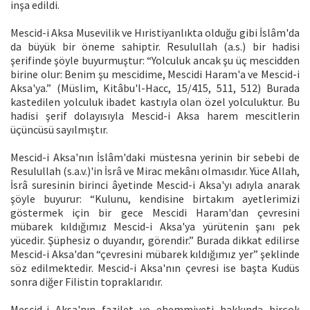
inşa edildi.
Mescid-i Aksa Musevilik ve Hıristiyanlıkta olduğu gibi İslâm'da
da büyük bir öneme sahiptir. Resulullah (a.s.) bir hadisi
şerifinde şöyle buyurmuştur: “Yolculuk ancak şu üç mescidden
birine olur: Benim şu mescidime, Mescidi Haram'a ve Mescid-i
Aksa'ya.” (Müslim, Kitâbu'l-Hacc, 15/415, 511, 512) Burada
kastedilen yolculuk ibadet kastıyla olan özel yolculuktur. Bu
hadisi şerif dolayısıyla Mescid-i Aksa harem mescitlerin
üçüncüsü sayılmıştır.
Mescid-i Aksa'nın İslâm'daki müstesna yerinin bir sebebi de
Resulullah (s.a.v.)'in İsrâ ve Mirac mekânı olmasıdır. Yüce Allah,
İsrâ suresinin birinci âyetinde Mescid-i Aksa'yı adıyla anarak
şöyle buyurur: “Kulunu, kendisine birtakım ayetlerimizi
göstermek için bir gece Mescidi Haram'dan çevresini
mübarek kıldığımız Mescid-i Aksa'ya yürütenin şanı pek
yücedir. Şüphesiz o duyandır, görendir.” Burada dikkat edilirse
Mescid-i Aksa'dan “çevresini mübarek kıldığımız yer” şeklinde
söz edilmektedir. Mescid-i Aksa'nın çevresi ise başta Kudüs
sonra diğer Filistin topraklarıdır.
Mescid-i Aksa'nın fazilet ve ehemmiyeti hakkında birçok