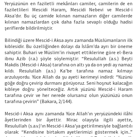
Yeryüzünün en faziletli mekânları camiler, camilerin de en
faziletlileri Mescidi Haram, Mescidi Nebevi ve Mescid-i
Aksa'dır. Bu üç camide kılınan namazların diğer camilerde
kılınan namazlardan çok daha fazla sevaplı olduğu hadisi
şeriflerde bildirilmiştir.
Bilindiği üzere Mescid-i Aksa aynı zamanda Müslümanların ilk
kıblesidir. Bu özelliğinden dolayı da İslâm'da ayrı bir öneme
sahiptir. Buhari ve Müslim'in rivayet ettiklerine göre el-Bera
ibnu Azib (r.a.) şöyle söylemiştir: “Resulullah (a.s.) Beyti
Makdis (Mescid-i Aksa) tarafına on altı ya da on yedi ay namaz
kıldı. Resulullah (a.s.) Ka'be tarafına namaz kılmayı
arzuluyordu. Yüce Allah da şu ayeti kerimeyi indirdi: “Yüzünü
göğe doğru çevirip durmanı görüyoruz. Seni hoşnut kalacağın
kıbleye doğru yönelteceğiz. Artık yüzünü Mescid-i Haram
tarafına çevir ve her nerede olursanız olun yüzünüzü onun
tarafına çevirin” (Bakara, 2/144).
Mescid-i Aksa aynı zamanda Yüce Allah'ın yeryüzündeki ilâhi
âyetlerinden bir âyettir. Mirac olayıyla ilgili ayette,
Resulullah (s.a.v.)'ın Mescid-i Aksa'ya getirilmesiyle bağlantılı
olarak: “Kendisine birtakım ayetlerimizi göstermek için...”