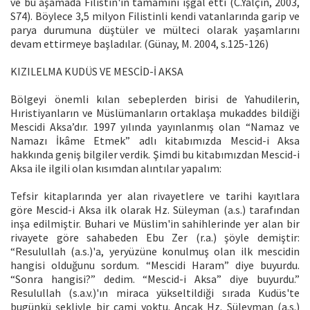
ve bu aşamada Filistin'in tamamını işgal etti (C.Yalçın, 2003,
S74). Böylece 3,5 milyon Filistinli kendi vatanlarında garip ve
parya durumuna düştüler ve mülteci olarak yaşamlarını
devam ettirmeye başladılar. (Günay, M. 2004, s.125-126)
KIZILELMA KUDÜS VE MESCİD-İ AKSA
Bölgeyi önemli kılan sebeplerden birisi de Yahudilerin,
Hıristiyanların ve Müslümanların ortaklaşa mukaddes bildiği
Mescidi Aksa’dır. 1997 yılında yayınlanmış olan “Namaz ve
Namazı İkâme Etmek” adlı kitabımızda Mescid-i Aksa
hakkında geniş bilgiler verdik. Şimdi bu kitabımızdan Mescid-i
Aksa ile ilgili olan kısımdan alıntılar yapalım:
Tefsir kitaplarında yer alan rivayetlere ve tarihi kayıtlara
göre Mescid-i Aksa ilk olarak Hz. Süleyman (a.s.) tarafından
inşa edilmiştir. Buhari ve Müslim'in sahihlerinde yer alan bir
rivayete göre sahabeden Ebu Zer (r.a.) şöyle demiştir:
“Resulullah (a.s.)'a, yeryüzüne konulmuş olan ilk mescidin
hangisi olduğunu sordum. “Mescidi Haram” diye buyurdu.
“Sonra hangisi?” dedim. “Mescid-i Aksa” diye buyurdu.”
Resulullah (s.a.v.)'ın miraca yükseltildiği sırada Kudüs'te
bugünkü şekliyle bir cami yoktu. Ancak Hz. Süleyman (a.s.)