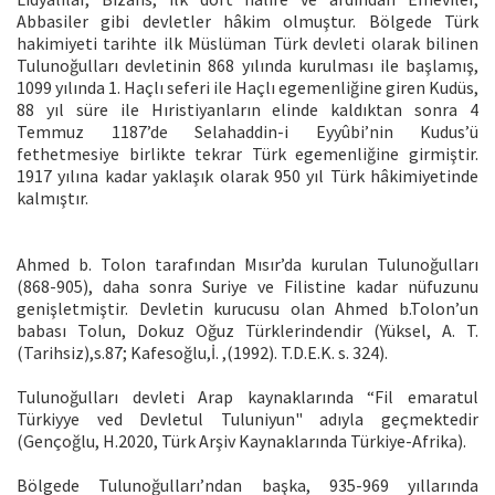
Abbasiler gibi devletler hâkim olmuştur. Bölgede Türk
hakimiyeti tarihte ilk Müslüman Türk devleti olarak bilinen
Tulunoğulları devletinin 868 yılında kurulması ile başlamış,
1099 yılında 1. Haçlı seferi ile Haçlı egemenliğine giren Kudüs,
88 yıl süre ile Hıristiyanların elinde kaldıktan sonra 4
Temmuz 1187’de Selahaddin-i Eyyûbi’nin Kudus’ü
fethetmesiye birlikte tekrar Türk egemenliğine girmiştir.
1917 yılına kadar yaklaşık olarak 950 yıl Türk hâkimiyetinde
kalmıştır.
Ahmed b. Tolon tarafından Mısır’da kurulan Tulunoğulları
(868-905), daha sonra Suriye ve Filistine kadar nüfuzunu
genişletmiştir. Devletin kurucusu olan Ahmed b.Tolon’un
babası Tolun, Dokuz Oğuz Türklerindendir (Yüksel, A. T.
(Tarihsiz),s.87; Kafesoğlu,İ. ,(1992). T.D.E.K. s. 324).
Tulunoğulları devleti Arap kaynaklarında “Fil emaratul
Türkiyye ved Devletul Tuluniyun" adıyla geçmektedir
(Gençoğlu, H.2020, Türk Arşiv Kaynaklarında Türkiye-Afrika).
Bölgede Tulunoğulları’ndan başka, 935-969 yıllarında