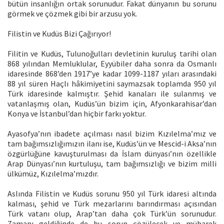
bütün insanlığın ortak sorunudur. Fakat dünyanın bu sorunu
görmek ve çözmek gibi bir arzusu yok.
Filistin ve Kudüs Bizi Çağırıyor!
Filitin ve Kudüs, Tulunoğulları devletinin kuruluş tarihi olan
868 yılından Memluklular, Eyyübiler daha sonra da Osmanlı
idaresinde 868’den 1917’ye kadar 1099-1187 yıları arasındaki
88 yıl süren Haçlı hâkimiyetini saymazsak toplamda 950 yıl
Türk idaresinde kalmıştır. Şehid kanaları ile sulanmış ve
vatanlaşmış olan, Kudüs’ün bizim için, Afyonkarahisar’dan
Konya ve İstanbul’dan hiçbir farkı yoktur.
Ayasofya’nın ibadete açılması nasıl bizim Kızılelma’mız ve
tam bağımsızlığımızın ilanı ise, Kudüs’ün ve Mescid-i Aksa’nın
özgürlüğüne kavuşturulması da İslam dünyası’nın özellikle
Arap Dünyası’nın kurtuluşu, tam bağımsızlığı ve bizim milli
ülkümüz, Kızılelma’mızdır.
Aslında Filistin ve Kudüs sorunu 950 yıl Türk idaresi altında
kalması, şehid ve Türk mezarlarını barındırması açısından
Türk vatanı olup, Arap’tan daha çok Türk’ün sorunudur.
Zamanı geldiğinde de bu sorun çözülecek ve mübarek