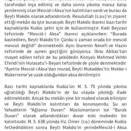
tarafından inşa edilmiş ve daha sonra yıkıma maruz kalıp
yenilenmiş olan Mescid-i Aksa'nın kalıntıları vardı ve burası da
Beyti Makdis olarak adlandırılırdı. Resulullah (s.a.v.)'ın ziyaret
ettiği mekân da işte burasıydı. Beyti Makdis ibaresi bazı tarihi
kaynaklarda Kudüs şehri için de kullanılmıştır. Kadı Beyzavi
tefsirinde “Mescid-i Aksa” ibaresi açıklanırken: “Burada
kastedilen, Beyti Makdis'tir. Çünkü o zaman orada bir mescid
mevcut değildi” denmektedir. Aynı ibarenin Nesefi ve Hazin
tefsirinde de aynen geçtiğini görüyoruz. İbnu Abbas'tan
rivayet edilen tefsir de bu şekildedir. Konyalı Mehmed Vehbi
Efendi'nin Hulasatu'l-Beyan tefsirinde de şöyle denmektedir:
“Ayette Mescid-i Aksa'dan murad, Beyti Mukaddes'tir. Mekke-i
Mükerreme'ye uzak olduğundan aksa denilmiştir.
Bazı tarihi kaynaklarda Kudüs'ün M. S. 70 yılında yıkıma
uğratıldığı Beyti Makdis'in de bu olayda yıkıldığı ifade
edilmektedir. Ancak bu mekân yine bir mabed olarak biliniyor
ve Beyti Makdis'in kalıntıları da korunuyordu. Şu an
Yahudilerin “Ağlama Duvarı” Müslümanların ise “Burak
Duvarı” olarak adlandırdıkları duvar eski mabedin bir
kalıntısıdır. M. S. 638 yılında Hz. Ömer (r.a.) döneminde Kudüs
fethedildikten sonra Beyti Makdis'in yerindeMescid-i Aksa