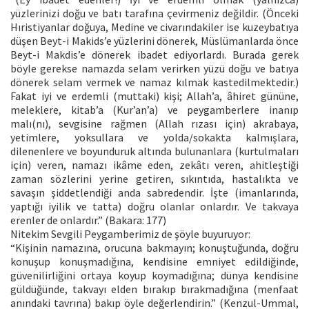
yüzlerinizi doğu ve batı tarafına çevirmeniz değildir. (Önceki
Hıristiyanlar doğuya, Medine ve civarındakiler ise kuzeybatıya
düşen Beyt-i Makids’e yüzlerini dönerek, Müslümanlarda önce
Beyt-i Makdis’e dönerek ibadet ediyorlardı. Burada gerek
böyle gerekse namazda selam verirken yüzü doğu ve batıya
dönerek selam vermek ve namaz kılmak kastedilmektedir.)
Fakat iyi ve erdemli (muttaki) kişi; Allah’a, âhiret gününe,
meleklere, kitab’a (Kur’an’a) ve peygamberlere inanıp
malı(nı), sevgisine rağmen (Allah rızası için) akrabaya,
yetimlere, yoksullara ve yolda/sokakta kalmışlara,
dilenenlere ve boyunduruk altında bulunanlara (kurtulmaları
için) veren, namazı ikâme eden, zekâtı veren, ahitleştiği
zaman sözlerini yerine getiren, sıkıntıda, hastalıkta ve
savaşın şiddetlendiği anda sabredendir. İşte (imanlarında,
yaptığı iyilik ve tatta) doğru olanlar onlardır. Ve takvaya
erenler de onlardır.” (Bakara: 177)
Nitekim Sevgili Peygamberimiz de şöyle buyuruyor:
“Kişinin namazına, orucuna bakmayın; konuştuğunda, doğru
konuşup konuşmadığına, kendisine emniyet edildiğinde,
güvenilirliğini ortaya koyup koymadığına; dünya kendisine
güldüğünde, takvayı elden bırakıp bırakmadığına (menfaat
anındaki tavrına) bakıp öyle değerlendirin.” (Kenzul-Ummal,