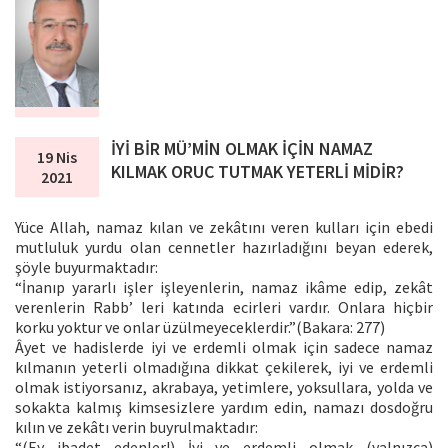
İYİ BİR MÜ’MİN OLMAK İÇİN NAMAZ
19 Nis
KILMAK ORUC TUTMAK YETERLİ MİDİR?
2021
Yüce Allah, namaz kılan ve zekâtını veren kulları için ebedi
mutluluk yurdu olan cennetler hazırladığını beyan ederek,
şöyle buyurmaktadır:
“İnanıp yararlı işler işleyenlerin, namaz ikâme edip, zekât
verenlerin Rabb’ leri katında ecirleri vardır. Onlara hiçbir
korku yoktur ve onlar üzülmeyeceklerdir.”(Bakara: 277)
Âyet ve hadislerde iyi ve erdemli olmak için sadece namaz
kılmanın yeterli olmadığına dikkat çekilerek, iyi ve erdemli
olmak istiyorsanız, akrabaya, yetimlere, yoksullara, yolda ve
sokakta kalmış kimsesizlere yardım edin, namazı dosdoğru
kılın ve zekâtı verin buyrulmaktadır:
“(Ey ibadet edenler!) İyi ve erdemli olmak (yalnızca)