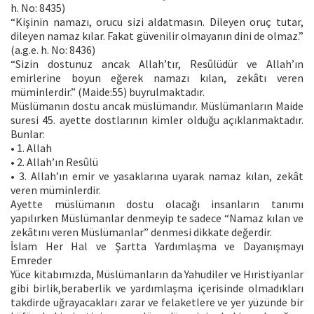
h. No: 8435)
“Kişinin namazı, orucu sizi aldatmasın. Dileyen oruç tutar,
dileyen namaz kılar. Fakat güvenilir olmayanın dini de olmaz.”
(a.g.e. h. No: 8436)
“Sizin dostunuz ancak Allah’tır, Resûlüdür ve Allah’ın
emirlerine boyun eğerek namazı kılan, zekâtı veren
müminlerdir.” (Maide:55) buyrulmaktadır.
Müslümanın dostu ancak müslümandır. Müslümanların Maide
suresi 45. ayette dostlarının kimler olduğu açıklanmaktadır.
Bunlar:
• 1. Allah
• 2. Allah’ın Resûlü
• 3. Allah’ın emir ve yasaklarına uyarak namaz kılan, zekât
veren müminlerdir.
Ayette müslümanın dostu olacağı insanların tanımı
yapılırken Müslümanlar denmeyip te sadece “Namaz kılan ve
zekâtını veren Müslümanlar” denmesi dikkate değerdir.
İslam Her Hal ve Şartta Yardımlaşma ve Dayanışmayı
Emreder
Yüce kitabımızda, Müslümanların da Yahudiler ve Hıristiyanlar
gibi birlik,beraberlik ve yardımlaşma içerisinde olmadıkları
takdirde uğrayacakları zarar ve felaketlere ve yer yüzünde bir