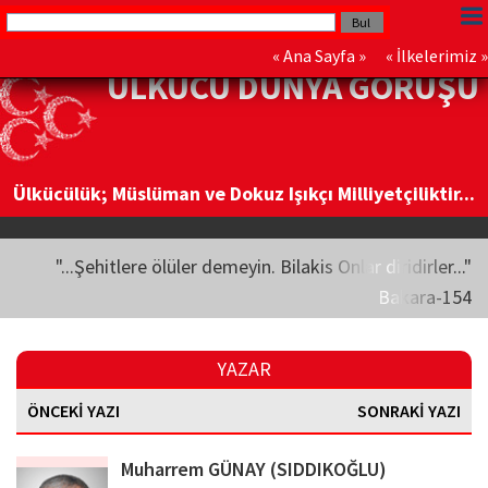
«
Ana Sayfa
» «
İlkelerimiz
»
ÜLKÜCÜ DÜNYA GÖRÜŞÜ
Ülkücülük; Müslüman ve Dokuz Işıkçı Milliyetçiliktir...
"...Şehitlere ölüler demeyin. Bilakis Onlar diridirler..."
Bakara-154
YAZAR
ÖNCEKİ YAZI
SONRAKİ YAZI
Muharrem GÜNAY (SIDDIKOĞLU)