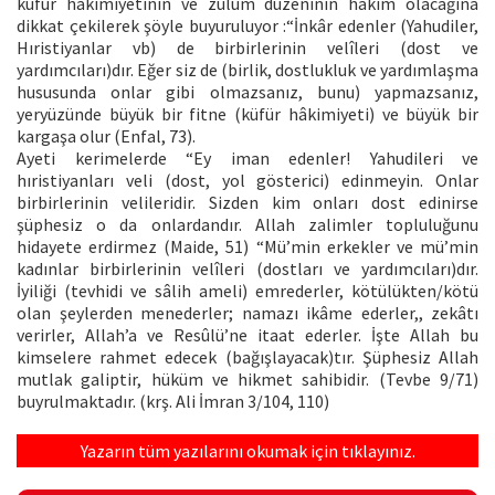
küfür hakimiyetinin ve zulüm düzeninin hakim olacağına
dikkat çekilerek şöyle buyuruluyor :“İnkâr edenler (Yahudiler,
Hıristiyanlar vb) de birbirlerinin velîleri (dost ve
yardımcıları)dır. Eğer siz de (birlik, dostlukluk ve yardımlaşma
hususunda onlar gibi olmazsanız, bunu) yapmazsanız,
yeryüzünde büyük bir fitne (küfür hâkimiyeti) ve büyük bir
kargaşa olur (Enfal, 73).
Ayeti kerimelerde “Ey iman edenler! Yahudileri ve
hıristiyanları veli (dost, yol gösterici) edinmeyin. Onlar
birbirlerinin velileridir. Sizden kim onları dost edinirse
şüphesiz o da onlardandır. Allah zalimler topluluğunu
hidayete erdirmez (Maide, 51) “Mü’min erkekler ve mü’min
kadınlar birbirlerinin velîleri (dostları ve yardımcıları)dır.
İyiliği (tevhidi ve sâlih ameli) emrederler, kötülükten/kötü
olan şeylerden menederler; namazı ikâme ederler,, zekâtı
verirler, Allah’a ve Resûlü’ne itaat ederler. İşte Allah bu
kimselere rahmet edecek (bağışlayacak)tır. Şüphesiz Allah
mutlak galiptir, hüküm ve hikmet sahibidir. (Tevbe 9/71)
buyrulmaktadır. (krş. Ali İmran 3/104, 110)
Yazarın tüm yazılarını okumak için tıklayınız.