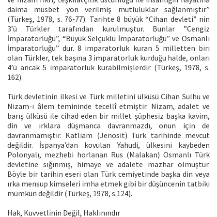
daima müsbet yön verilmiş mutluluklar sağlanmıştır”
(Türkeş, 1978, s. 76-77). Tarihte 8 büyük “Cihan devleti” nin
3’ü Türkler tarafından kurulmuştur. Bunlar ”Cengiz
İmparatorluğu”, “Büyük Selçuklu İmparatorluğu” ve Osmanlı
İmparatorluğu” dur. 8 imparatorluk kuran 5 milletten biri
olan Türkler, tek başına 3 imparatorluk kurduğu halde, onları
4’ü ancak 5 imparatorluk kurabilmişlerdir (Türkeş, 1978, s.
162).
Türk devletinin ilkesi ve Türk milletini ülküsü Cihan Sulhu ve
Nizam-ı âlem temininde tecellî etmiştir. Nizam, adalet ve
barış ülküsü ile cihad eden bir millet şüphesiz başka kavim,
din ve ırklara düşmanca davranmazdı, onun için de
davranmamıştır. Katliam (Jenosit) Türk tarihinde mevcut
değildir. İspanya’dan kovulan Yahudi, ülkesini kaybeden
Polonyalı, mezhebi horlanan Rus (Malakan) Osmanlı Türk
devletine sığınmış, himaye ve adalete mazhar olmuştur.
Böyle bir tarihin eseri olan Türk cemiyetinde başka din veya
ırka mensup kimseleri imha etmek gibi bir düşüncenin tatbiki
mümkün değildir (Türkeş, 1978, s.124).
Hak, Kuvvetlinin Değil, Haklınındır