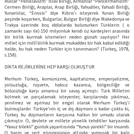
Ruslar “Panislavizm” İslâv Birliği, Almanlar “Pancermanizim”
Cermen Birliği, Araplar, Arap Birliği, Yahudiler, Yahudi Birliği,
Yunanlılar, “Enosis” diye Kıbrıs’ı isteyerek Yunan Birliği
peşinde koşarken, Bulgarlar, Bulgar Birliği diye Makedonya ve
Trakya üzerinde boş iddialarda bulunurken Türklerin ( o
zamankı sayı ile) 150 milyonluk kendi öz kardeşleri arasında
bir birlik kurmak istemeleri neden günah sayılıyor? Her
millet için millî birlik kurmak mukaddes bir hak kabul edildiği
halde, bu hak neden Türkler için tanınmasın? (Türkeş, 1978,
s.158).
DİKTA REJİMLERİNE HEP KARŞI OLMUŞTUR
Merhum Türkeş, komünizme, kapitalizme, emperyalizme,
yolsuzluğa, rüşvete, haksız kazanca, bölgeciliğe ve
bölücülüğe karşı amansız bir savaş açmıştı. Türk Milletini
bölmek ve parçalamak isteyenler, karşılarında yıkılmaz,
yenilmez ve aşılmaz bir engel olarak Merhum Türkeş’i
bulmuşlardır. Türkiye’nin iç ve dış düşmanı o kadar çoktu ki,
Türkeş bu düşmanların karşısına halkın bir umudu olarak
çıkmıştır. O, devlete ve millete yönelik tehditler karşısında
“Yavuz bilekli” günlük yaşantısında “Yunus yürekli” bir insandı.
O haşin ve sert görünüşünün altında; yumuşak bir kalp