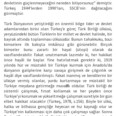
devletinin güçlenmeyeceğini nereden biliyorsunuz” demiştir.
Türkeş 1944’lerden 1990’ları, SSCB’nin dağılacağını
görmüştür.
Türk Dünyasının yetiştirdiği en önemli bilge lider ve devlet
adamlarından birisi olan Türkeş’e göre; Türk Birliği ülküsü,
yeryüzündeki bütün Türklerin bir millet ve devlet halinde, bir
bayrak altında toplanması ülküsüdür. Bunun tahakkuku, bazı
kimselere ilk bakışta imkânsız gibi görünebilir. Birçok
kimseler bunu zararlı bir hayal (ütopi) olarak da
vasıflandırabilir. Fakat unutmamak lazımdır ki, her hakikat
önce hayâl ile başlar. Yine hatırlatmak gerektir ki, 1919
yılında hür ve müstakil bir Türkiye kurmak için Anadolu’da
dünyanın galiplerine karşı savaşa girişmek de çılgınlık ve
hayâl diye vasıflandırılmıştı. Fakat inanmış ve kendilerini bir
ülküye vermiş olanlar, yurdu kurtarmaya ve müstakil bir
Türkiye meydana getirmeğe muvaffak oldular. Türk birliği de
sistemli çalışmak, fırsat kollamak ve her şeyden önce
Türkiye’yi korumak ve yükseltmeğe çalışmak suretiyle bir gün
elbet hakikat olacaktır (Türkeş, 1978, s.156). Böyle bir ülkü,
halka ve bilhassa gençliğe heyecan ve hız kaynağı olur ve
Türkiye’nin kalkınması için daha çok çalışmayı sağlar. Sonra