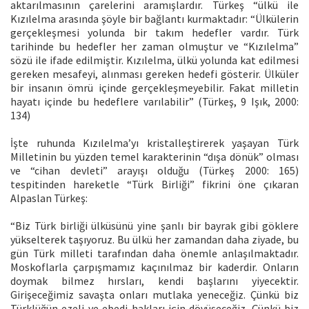
aktarılmasının çarelerini aramışlardır. Türkeş “ülkü ile
Kızılelma arasında şöyle bir bağlantı kurmaktadır: “Ülkülerin
gerçekleşmesi yolunda bir takım hedefler vardır. Türk
tarihinde bu hedefler her zaman olmuştur ve “Kızılelma”
sözü ile ifade edilmiştir. Kızılelma, ülkü yolunda kat edilmesi
gereken mesafeyi, alınması gereken hedefi gösterir. Ülküler
bir insanın ömrü içinde gerçekleşmeyebilir. Fakat milletin
hayatı içinde bu hedeflere varılabilir” (Türkeş, 9 Işık, 2000:
134)
İşte ruhunda Kızılelma’yı kristalleştirerek yaşayan Türk
Milletinin bu yüzden temel karakterinin “dışa dönük” olması
ve “cihan devleti” arayışı olduğu (Türkeş 2000: 165)
tespitinden hareketle “Türk Birliği” fikrini öne çıkaran
Alpaslan Türkeş:
“Biz Türk birliği ülküsünü yine şanlı bir bayrak gibi göklere
yükselterek taşıyoruz. Bu ülkü her zamandan daha ziyade, bu
gün Türk milleti tarafından daha önemle anlaşılmaktadır.
Moskoflarla çarpışmamız kaçınılmaz bir kaderdir. Onların
doymak bilmez hırsları, kendi başlarını yiyecektir.
Girişeceğimiz savaşta onları mutlaka yeneceğiz. Çünkü biz
Türklüğün ezeli ve ebedi hakları için dövüşeceğiz. Çünkü biz