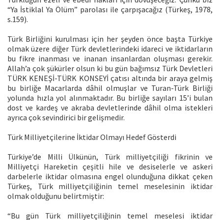
“Ya İstiklal Ya Ölüm” parolası ile çarpışacağız (Türkeş, 1978,
s.159).
Türk Birliğini kurulması için her şeyden önce başta Türkiye
olmak üzere diğer Türk devletlerindeki idareci ve iktidarların
bu fikre inanması ve inanan insanlardan oluşması gerekir.
Allah’a çok şükürler olsun ki bu gün bağımsız Türk Devletleri
TÜRK KENEŞİ-TÜRK KONSEYİ çatısı altında bir araya gelmiş
bu birliğe Macarlarda dâhil olmuşlar ve Turan-Türk Birliği
yolunda hızla yol alınmaktadır. Bu birliğe sayıları 15’i bulan
dost ve kardeş ve akraba devletlerinde dâhil olma istekleri
ayrıca çok sevindirici bir gelişmedir.
Türk Milliyetçilerine İktidar Olmayı Hedef Gösterdi
Türkiye’de Milli Ülkünün, Türk milliyetçiliği fikrinin ve
Milliyetçi Hareketin çeşitli hile ve desiselerle ve askeri
darbelerle iktidar olmasına engel olunduğuna dikkat çeken
Türkeş, Türk milliyetçiliğinin temel meselesinin iktidar
olmak olduğunu belirtmiştir:
“Bu gün Türk milliyetçiliğinin temel meselesi iktidar