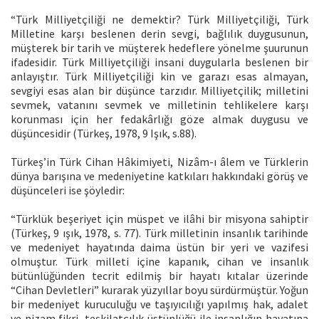
“Türk Milliyetçiliği ne demektir? Türk Milliyetçiliği, Türk
Milletine karşı beslenen derin sevgi, bağlılık duygusunun,
müşterek bir tarih ve müşterek hedeflere yönelme şuurunun
ifadesidir. Türk Milliyetçiliği insani duygularla beslenen bir
anlayıştır. Türk Milliyetçiliği kin ve garazı esas almayan,
sevgiyi esas alan bir düşünce tarzıdır. Milliyetçilik; milletini
sevmek, vatanını sevmek ve milletinin tehlikelere karşı
korunması için her fedakârlığı göze almak duygusu ve
düşüncesidir (Türkeş, 1978, 9 Işık, s.88).
Türkeş’in Türk Cihan Hâkimiyeti, Nizâm-ı âlem ve Türklerin
dünya barışına ve medeniyetine katkıları hakkındaki görüş ve
düşünceleri ise şöyledir:
“Türklük beşeriyet için müspet ve ilâhi bir misyona sahiptir
(Türkeş, 9 ışık, 1978, s. 77). Türk milletinin insanlık tarihinde
ve medeniyet hayatında daima üstün bir yeri ve vazifesi
olmuştur. Türk milleti içine kapanık, cihan ve insanlık
bütünlüğünden tecrit edilmiş bir hayatı kıtalar üzerinde
“Cihan Devletleri” kurarak yüzyıllar boyu sürdürmüştür. Yoğun
bir medeniyet kuruculuğu ve taşıyıcılığı yapılmış hak, adalet
ve nizam fikri, teşkilatçılık üstünlüğü ile insanlığın hayatına