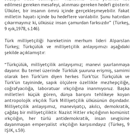
edilmesi gereken mesafeyi, alınması gereken hedefi gösterir.
Ülküler, bir insanın ömrü içinde gerçekleşmeyebilir. Fakat
milletin hayatı içinde bu hedeflere varılabilir. Şunu hatırdan
çıkarmayınız ki, ülküsüz insan çamurdan farksızdır” (Türkeş,
9 ışık,1978, s.146).
Türk milliyetçiliği hareketinin merhum lideri Alparslan
Türkeş; Türkçülük ve milliyetçilik anlayışımızı aşağıdaki
şekilde açıklamıştır:
“Türkçülük, milliyetçilik anlayışımız; manevi şuurlanmaya
dayanır. Bu temel üzerinde Türklük şuuruna erişmiş, samimi
olarak ben Türk’üm diyen herkes Türk’tür. Türkçülük ve
Türk’ün tayininde, sapık ölçülere özellikle mezhepçiliğe,
coğrafyacılığa, laboratuar ırkçılığına inanmıyoruz. Başka
milletleri küçük gören, dünya barışını tehlikeye koyan
antropolojik ırkçılık Türk Milliyetçilik ülküsünün dışındadır.
Milliyetçilik anlayışımız, maneviyatçı, akılcı, demokratik,
çağdaş bir milliyetçiliktir. Nazist Hitler ırkçılığının komünist
ırkçılığın, her türlü antidemokratik, insan sevgisine
dayanmayan emperyalist ırkçılığın karşısındayız (Türkeş, 9
IŞIK, s.59).