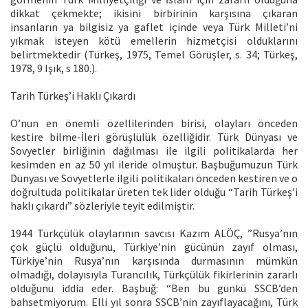
dikkat çekmekte; ikisini birbirinin karşısına çıkaran
insanların ya bilgisiz ya gaflet içinde veya Türk Milleti’ni
yıkmak isteyen kötü emellerin hizmetçisi olduklarını
belirtmektedir (Türkeş, 1975, Temel Görüşler, s. 34; Türkeş,
1978, 9 Işık, s 180.).
Tarih Türkeş’i Haklı Çıkardı
O’nun en önemli özellilerinden birisi, olayları önceden
kestire bilme-İleri görüşlülük özelliğidir. Türk Dünyası ve
Sovyetler birliğinin dağılması ile ilgili politikalarda her
kesimden en az 50 yıl ileride olmuştur. Başbuğumuzun Türk
Dünyası ve Sovyetlerle ilgili politikaları önceden kestiren ve o
doğrultuda politikalar üreten tek lider olduğu “Tarih Türkeş’i
haklı çıkardı” sözleriyle teyit edilmiştir.
1944 Türkçülük olaylarının savcısı Kazım ALÖÇ, ”Rusya’nın
çok güçlü olduğunu, Türkiye’nin gücünün zayıf olması,
Türkiye’nin Rusya’nın karşısında durmasının mümkün
olmadığı, dolayısıyla Turancılık, Türkçülük fikirlerinin zararlı
olduğunu iddia eder. Başbuğ: “Ben bu günkü SSCB’den
bahsetmiyorum. Elli yıl sonra SSCB’nin zayıflayacağını, Türk