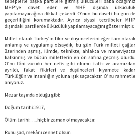
sebeplerle başka partilere gitmiş ülkücüleri baba ocağımız
MHP'ye davet eder ve MHP dışında ülkücülük
yapılamayacağına dikkat çekerdi. O'nun bu daveti bu gün de
geçerliliğini korumaktadır. Ayrıca siyasi tecrübeler MHP
dışındaki partilerde ülkücülük yapılamayacağını göstermiştir.
Millet olarak Türkeş’in fikir ve düşüncelerini eğer tam olarak
anlamış ve uygulamış olsaydık, bu gün Türk milleti çağlar
üzerinden aşmış, ilimde, teknikte, ahlakta ve maneviyatta
kalkınmış ve bütün milletlerin en ön safına geçmiş olurdu.
O’nu fâni vücudu her nefis gibi ölümü tattı ve aramızdan
ayrıldı, fakat fikirleri ve düşünceleri kıyamete kadar
Türklüğün ve insanlığın yoluna ışık saçacaktır. O’nu rahmetle
anıyoruz.
Mezar taşında olduğu gibi:
Doğum tarihi:1917,
Ölüm tarihi:…..hiçbir zaman olmayacaktır.
Ruhu şad, mekânı cennet olsun.