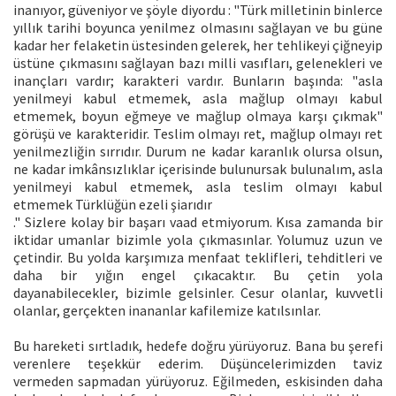
inanıyor, güveniyor ve şöyle diyordu : "Türk milletinin binlerce
yıllık tarihi boyunca yenilmez olmasını sağlayan ve bu güne
kadar her felaketin üstesinden gelerek, her tehlikeyi çiğneyip
üstüne çıkmasını sağlayan bazı milli vasıfları, gelenekleri ve
inançları vardır; karakteri vardır. Bunların başında: "asla
yenilmeyi kabul etmemek, asla mağlup olmayı kabul
etmemek, boyun eğmeye ve mağlup olmaya karşı çıkmak"
görüşü ve karakteridir. Teslim olmayı ret, mağlup olmayı ret
yenilmezliğin sırrıdır. Durum ne kadar karanlık olursa olsun,
ne kadar imkânsızlıklar içerisinde bulunursak bulunalım, asla
yenilmeyi kabul etmemek, asla teslim olmayı kabul
etmemek Türklüğün ezeli şiarıdır
." Sizlere kolay bir başarı vaad etmiyorum. Kısa zamanda bir
iktidar umanlar bizimle yola çıkmasınlar. Yolumuz uzun ve
çetindir. Bu yolda karşımıza menfaat teklifleri, tehditleri ve
daha bir yığın engel çıkacaktır. Bu çetin yola
dayanabilecekler, bizimle gelsinler. Cesur olanlar, kuvvetli
olanlar, gerçekten inananlar kafilemize katılsınlar.
Bu hareketi sırtladık, hedefe doğru yürüyoruz. Bana bu şerefi
verenlere teşekkür ederim. Düşüncelerimizden taviz
vermeden sapmadan yürüyoruz. Eğilmeden, eskisinden daha