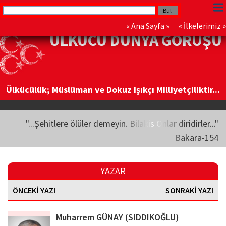
«
Ana Sayfa
» «
İlkelerimiz
»
ÜLKÜCÜ DÜNYA GÖRÜŞÜ
Ülkücülük; Müslüman ve Dokuz Işıkçı Milliyetçiliktir...
"...Şehitlere ölüler demeyin. Bilakis Onlar diridirler..."
Bakara-154
YAZAR
ÖNCEKİ YAZI
SONRAKİ YAZI
Muharrem GÜNAY (SIDDIKOĞLU)