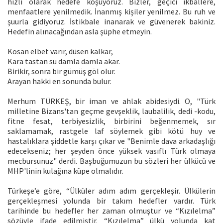
hızlı olarak hedefe koşuyoruz. Bizler, geçici ikballere,
menfaatlere yenilmedik. İnanmış kişiler yenilmez. Bu ruh ve
şuurla gidiyoruz. İstikbale inanarak ve güvenerek bakiniz.
Hedefin alınacağından asla şüphe etmeyin.
Kosan elbet varır, düsen kalkar,
Kara tastan su damla damla akar.
Birikir, sonra bir gümüş göl olur.
Arayan hakki en sonunda bulur.
Merhum TÜRKEŞ, bir iman ve ahlak abidesiydi. O, "Türk
milletine Bizans'tan geçme gevşeklik, laubalilik, dedi -kodu,
fitne fesat, terbiyesizlik, birbirini beğenmemek, sır
saklamamak, rastgele laf söylemek gibi kötü huy ve
hastalıklara şiddetle karşı çıkar ve "Benimle dava arkadaşlığı
edecekseniz; her şeyden önce yüksek vasıflı Türk olmaya
mecbursunuz" derdi. Başbuğumuzun bu sözleri her ülkücü ve
MHP'linin kulağına küpe olmalıdır.
Türkeşe’e göre, “Ülküler adım adım gerçekleşir. Ülkülerin
gerçekleşmesi yolunda bir takım hedefler vardır. Türk
tarihinde bu hedefler her zaman olmuştur ve “Kızılelma”
sözüyle ifade edilmiştir. “Kızılelma” ülkü yolunda kat