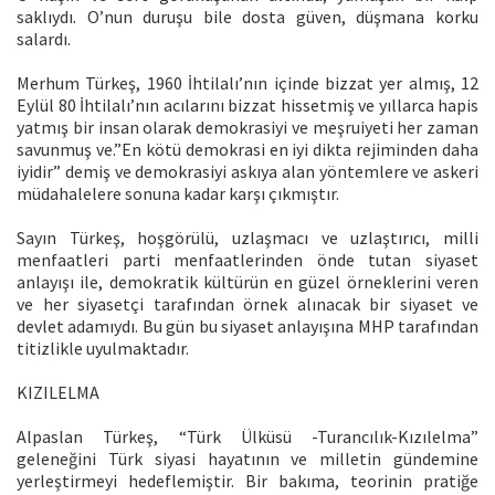
saklıydı. O’nun duruşu bile dosta güven, düşmana korku
salardı.
Merhum Türkeş, 1960 İhtilalı’nın içinde bizzat yer almış, 12
Eylül 80 İhtilalı’nın acılarını bizzat hissetmiş ve yıllarca hapis
yatmış bir insan olarak demokrasiyi ve meşruiyeti her zaman
savunmuş ve.”En kötü demokrasi en iyi dikta rejiminden daha
iyidir” demiş ve demokrasiyi askıya alan yöntemlere ve askeri
müdahalelere sonuna kadar karşı çıkmıştır.
Sayın Türkeş, hoşgörülü, uzlaşmacı ve uzlaştırıcı, milli
menfaatleri parti menfaatlerinden önde tutan siyaset
anlayışı ile, demokratik kültürün en güzel örneklerini veren
ve her siyasetçi tarafından örnek alınacak bir siyaset ve
devlet adamıydı. Bu gün bu siyaset anlayışına MHP tarafından
titizlikle uyulmaktadır.
KIZILELMA
Alpaslan Türkeş, “Türk Ülküsü -Turancılık-Kızılelma”
geleneğini Türk siyasi hayatının ve milletin gündemine
yerleştirmeyi hedeflemiştir. Bir bakıma, teorinin pratiğe