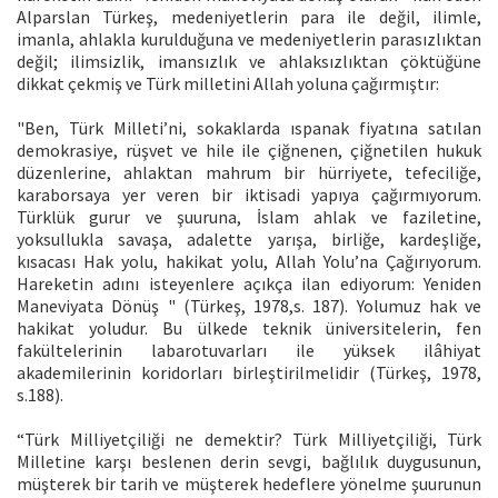
Alparslan Türkeş, medeniyetlerin para ile değil, ilimle,
imanla, ahlakla kurulduğuna ve medeniyetlerin parasızlıktan
değil; ilimsizlik, imansızlık ve ahlaksızlıktan çöktüğüne
dikkat çekmiş ve Türk milletini Allah yoluna çağırmıştır:
"Ben, Türk Milleti’ni, sokaklarda ıspanak fiyatına satılan
demokrasiye, rüşvet ve hile ile çiğnenen, çiğnetilen hukuk
düzenlerine, ahlaktan mahrum bir hürriyete, tefeciliğe,
karaborsaya yer veren bir iktisadi yapıya çağırmıyorum.
Türklük gurur ve şuuruna, İslam ahlak ve faziletine,
yoksullukla savaşa, adalette yarışa, birliğe, kardeşliğe,
kısacası Hak yolu, hakikat yolu, Allah Yolu’na Çağırıyorum.
Hareketin adını isteyenlere açıkça ilan ediyorum: Yeniden
Maneviyata Dönüş " (Türkeş, 1978,s. 187). Yolumuz hak ve
hakikat yoludur. Bu ülkede teknik üniversitelerin, fen
fakültelerinin labarotuvarları ile yüksek ilâhiyat
akademilerinin koridorları birleştirilmelidir (Türkeş, 1978,
s.188).
“Türk Milliyetçiliği ne demektir? Türk Milliyetçiliği, Türk
Milletine karşı beslenen derin sevgi, bağlılık duygusunun,
müşterek bir tarih ve müşterek hedeflere yönelme şuurunun