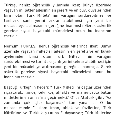
Türkeş, henüz öğrencilik yıllarında iken; Dünya üzerinde
yaşayan milletler ailesinin en şerefli ve en büyük üyelerinden
birisi olan Türk Milleti’ nin varlığını sürdürebilmesi ve
tarihteki şanlı yerini tekrar alabilmesi için yeni bir
mücadeleye atılmasının gereğine inanmıştı. Gerek askerlik
gerekse siyasi hayattaki mücadelesi onun bu inancının
eseridir.
Merhum TÜRKEŞ, henüz öğrencilik yıllarında iken; Dünya
üzerinde yaşayan milletler ailesinin en şerefli ve en büyük
üyelerinden birisi olan Türk Milleti' nin varlığını
sürdürebilmesi ve tarihteki şanlı yerini tekrar alabilmesi için
yeni bir mücadeleye atılmasının gereğine inanmıştı. Gerek
askerlik gerekse siyasi hayattaki mücadelesi onun bu
inancının eseridir.
Başbuğ Türkeş' in hedefi: " Türk Milleti' ni çağlar üzerinden
sıçratarak, ilimde, teknikte, ahlakta ve maneviyatta bütün
milletlerin en ön safına geçirmekti." O' da Atatürk gibi : "Az
zamanda çok işler başarmak" tan yana idi. O bu
mücadelesinde " İslam iman, ahlak ve faziletine, Türk
kültürüne ve Türklük şuuruna " dayanıyor; Türk Milletine