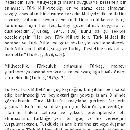
ifadesidir. Türk Milliyetçiliği insani duygularla beslenen bir
anlayıştır. Türk Milliyetçiliği kin ve garazı esas almayan,
sevgiyi esas alan bir düşünce tarzıdır. Milliyetçilik; milletini
sevmek, vatanını sevmek ve milletinin tehlikelere karşı
korunması için her fedakârlığı göze almak duygusu ve
düşüncesidir…(Türkeş, 1978, s.88) Bunu da şu şekilde
özetlemiştir. "Her şey Türk Milleti için, Türk Milleti ile
beraber ve Türk Milletine göre sözleriyle özetlenebilecek,
Türk Milletine bağlılık, sevgi ve Türkiye Devletine sadakat ve
hizmettir" (Türkeş, 1978, s.16).
Milliyetçilik, Türkçülük anlayışını Türkeş, manevi
şuurlanmaya dayandırmakta ve maneviyatçılığa büyük önem
vermektedir (Türkeş, 1975,s. 2.).
Türkeş, Türk Milleti’nin güç kaynağını, bin yıldan beri kabul
edip benimsediği ve bayraktarlığını yaptığı İslam Dini’nde
görmektedir. Türk Milleti’ni meydana getiren fertlerin
yaşama felsefesine ve ahlâk görüşüne İslam’ın yön verdiğini,
İslam’ın hakiki çehresi ve yüksek prensipleriyle ele
alınmasının, Türklüğe yeni bir güç ve hız vereceğini
vurgulamaktadır. Türklükle islamı birbirine zıt veya düşman
görmenin Türk Milliyetçiliği ve İslam için zararlı olduğuna