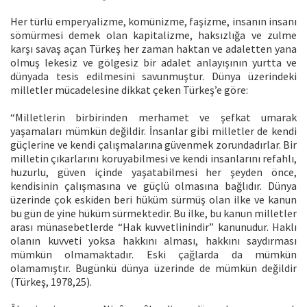
Her türlü emperyalizme, komünizme, faşizme, insanın insanı
sömürmesi demek olan kapitalizme, haksızlığa ve zulme
karşı savaş açan Türkeş her zaman haktan ve adaletten yana
olmuş lekesiz ve gölgesiz bir adalet anlayışının yurtta ve
dünyada tesis edilmesini savunmuştur. Dünya üzerindeki
milletler mücadelesine dikkat çeken Türkeş’e göre:
“Milletlerin birbirinden merhamet ve şefkat umarak
yaşamaları mümkün değildir. İnsanlar gibi milletler de kendi
güçlerine ve kendi çalışmalarına güvenmek zorundadırlar. Bir
milletin çıkarlarını koruyabilmesi ve kendi insanlarını refahlı,
huzurlu, güven içinde yaşatabilmesi her şeyden önce,
kendisinin çalışmasına ve güçlü olmasına bağlıdır. Dünya
üzerinde çok eskiden beri hüküm sürmüş olan ilke ve kanun
bu gün de yine hüküm sürmektedir. Bu ilke, bu kanun milletler
arası münasebetlerde “Hak kuvvetlinindir” kanunudur. Haklı
olanın kuvveti yoksa hakkını alması, hakkını saydırması
mümkün olmamaktadır. Eski çağlarda da mümkün
olamamıştır. Bugünkü dünya üzerinde de mümkün değildir
(Türkeş, 1978,25).