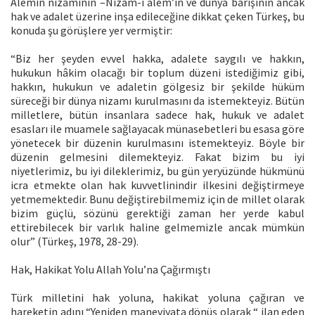
Âlemin nizamının –Nizâm-ı âlem’in ve dünya barışının ancak
hak ve adalet üzerine inşa edileceğine dikkat çeken Türkeş, bu
konuda şu görüşlere yer vermiştir:
“Biz her şeyden evvel hakka, adalete saygılı ve hakkın,
hukukun hâkim olacağı bir toplum düzeni istediğimiz gibi,
hakkın, hukukun ve adaletin gölgesiz bir şekilde hüküm
süreceği bir dünya nizamı kurulmasını da istemekteyiz. Bütün
milletlere, bütün insanlara sadece hak, hukuk ve adalet
esasları ile muamele sağlayacak münasebetleri bu esasa göre
yönetecek bir düzenin kurulmasını istemekteyiz. Böyle bir
düzenin gelmesini dilemekteyiz. Fakat bizim bu iyi
niyetlerimiz, bu iyi dileklerimiz, bu gün yeryüzünde hükmünü
icra etmekte olan hak kuvvetlinindir ilkesini değiştirmeye
yetmemektedir. Bunu değiştirebilmemiz için de millet olarak
bizim güçlü, sözünü gerektiği zaman her yerde kabul
ettirebilecek bir varlık haline gelmemizle ancak mümkün
olur” (Türkeş, 1978, 28-29).
Hak, Hakikat Yolu Allah Yolu’na Çağırmıştı
Türk milletini hak yoluna, hakikat yoluna çağıran ve
hareketin adını “Yeniden maneviyata dönüş olarak “ ilan eden