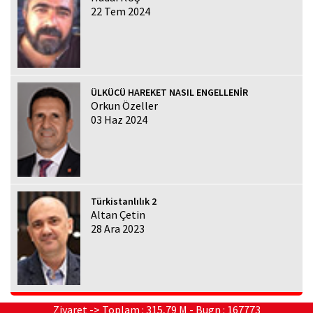
22 Tem 2024
ÜLKÜCÜ HAREKET NASIL ENGELLENİR
Orkun Özeller
03 Haz 2024
Türkistanlılık 2
Altan Çetin
28 Ara 2023
Ziyaret -> Toplam : 315,79 M - Bugn : 167773