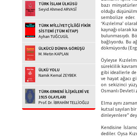
TÜRK İSLAM ÜLKÜSÜ
bazı minyatürler
Seyid Ahmed ARVASÎ
olduğu düşünülmek
sembolize eder.
‘Kızılelma’ olara
TÜRK MÝLLİYETÇİLİİĞİ FİKİR
kaynağı olarak ka
SİSTEMİ (TÜM KİTAP)
bulunmasıydı. Bö
Ayhan TUĞCUGİL
bağlıyordu. Bu a
dökmüyordu (Ergu
ÜLKÜCÜ DÜNYA GÖRÜŞÜ
M. Metin KAPLAN
Öyleyse Kızılelm
süreklilik kavram
ÜLKÜ YOLU
gibi ideallerle de
Namık Kemal ZEYBEK
ve hayat ağacı gi
on sekizinci yüz
Osmanlı Devleti z
TÜRK-ERMENİ İLİŞKİLERİ VE
1915 OLAYLARI
Prof. Dr. İBRAHİM TELLİOĞLU
Elma aynı zamand
kutsal sayılan bi
dinleyenlere” dey
Kendisine İslamc
dediler. Oysa Kı