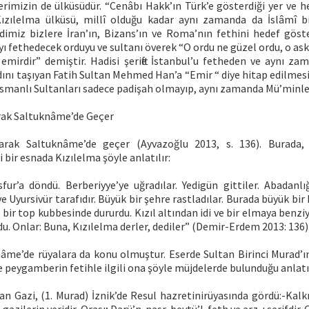
rimizin de ülküsüdür. “Cenâbı Hakk’ın Türk’e gösterdiği yer ve he
ızılelma ülküsü, millî olduğu kadar aynı zamanda da İslâmî b
miz bizlere İran’ın, Bizans’ın ve Roma’nın fethini hedef göst
 fethedecek orduyu ve sultanı överek “O ordu ne güzel ordu, o ask
emirdir” demiştir. Hadisi şerifte İstanbul’u fetheden ve aynı 
ını taşıyan Fatih Sultan Mehmed Han’a “Emir “ diye hitap edilmesi
smanlı Sultanları sadece padişah olmayıp, aynı zamanda Mü’minleri
arak Saltuknâme’de Geçer
larak Saltuknâme’de geçer (Ayvazoğlu 2013, s. 136). Burada, 
i bir esnada Kızılelma şöyle anlatılır:
fur’a döndü. Berberiyye’ye uğradılar. Yedigün gittiler. Abadanlığ
Uyursivür tarafıdır. Büyük bir şehre rastladılar. Burada büyük bir k
 bir top kubbesinde dururdu. Kızıl altından idi ve bir elmaya benziyo
rdu. Onlar: Buna, Kızılelma derler, dediler” (Demir-Erdem 2013: 136)
nâme’de rüyalara da konu olmuştur. Eserde Sultan Birinci Murad’
 peygamberin fetihle ilgili ona şöyle müjdelerde bulunduğu anlatıl
n Gazi, (1. Murad) İznik’de Resul hazretinirüyasında gördü:-Kalkı