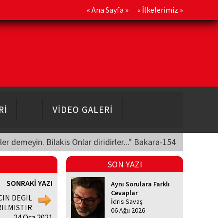
«
Ana Sayfa
» «
İlkelerimiz
»
Rİ
VİDEO GALERİ
üler demeyin. Bilakis Onlar diridirler..." Bakara-154
SON YAZI
SONRAKİ YAZI
Aynı Sorulara Farklı
Cevaplar
CIN DEGIL
İdris Savaş
RILMISTIR
06 Ağu 2026
24 Oca 2021