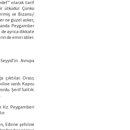
def” olarak tarif
ir ülküdür. Çünkü
ermiş ve Bizansı/
er ne güzel asker,
zamanda Peygamber
 de ayrıca dikkate
n de emiri idiler.
Seyyid’in Avrupa
a çıktılar. Orası;
ilise vardı. Kapısı
rdu. Şerif Saltık:
.
ın Hz. Peygamberi
ır:
n, Edirne şehrine