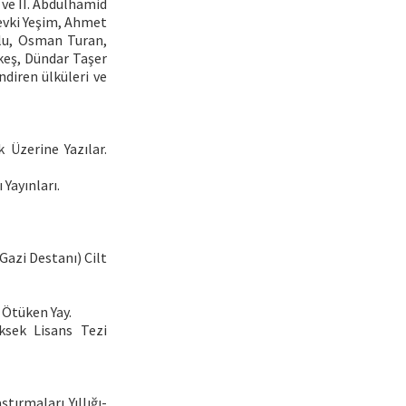
 ve II. Abdülhamid
Şevki Yeşim, Ahmet
ğlu, Osman Turan,
keş, Dündar Taşer
ndiren ülküleri ve
 Üzerine Yazılar.
 Yayınları.
azi Destanı) Cilt
: Ötüken Yay.
üksek Lisans Tezi
tırmaları Yıllığı-