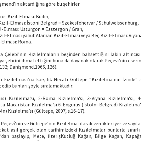
mend’in aktardığına göre bu şehirler:
rus Kızıl-Elması: Budin,
 Kızıl-Elması: İstoni Belgrad = Szekesfehervar / Sthulweissenburg,
ıl-Elması: Usturgon = Ezstergon / Gran,
zıl-Elması yahut Alaman Kızıl-Elması veya Beç Kızıl-Elması: Viyan
l-Elması: Roma.
a Çelebi’nin Kızılelmaların beşinden bahsettiğini lakin altıncısı
a şehrini ihmal ettiğini buna da dayanak olarak Peçevi’nin eseri
.132; Danişmend,1966, 126).
ı kızılelması’na karşılık Necati Gültepe “Kızılelma’nın İzinde” a
 edip bunları şöyle sıralamaktadır:
ns) Kızılelma’sı, 2-Roma Kızılelma’sı, 3-Viyana Kızılelma’sı, 
rta Macaristan Kızılelma’sı 6-Engürüs (İstolni Belgrad) Kızılelma
n) Kızılelma’sı (Gültepe, 2007, s.16-17).
, Peçevî’nin ve Gültepe’nin Kızılelma olarak verdikleri yer ve sayıl
akat asıl gerçek olan tarihimizdeki Kızılelmalar bunlarla sınırlı 
dan başlayıp, Mete, İlterişKutluğ Kağan, Bilge Kağan, Kapağa