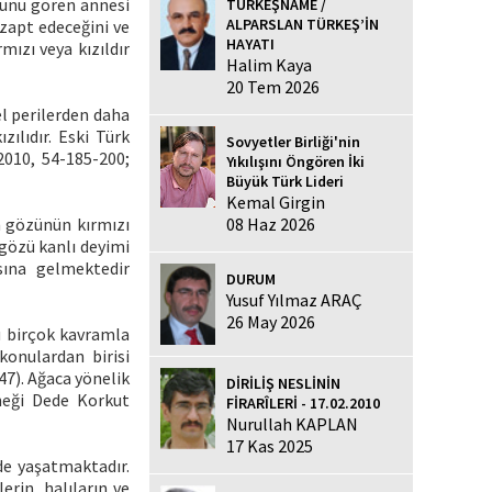
 Bunu gören annesi
TÜRKEŞNAME /
ALPARSLAN TÜRKEŞ’İN
zapt edeceğini ve
HAYATI
mızı veya kızıldır
Halim Kaya
20 Tem 2026
zel perilerden daha
ılıdır. Eski Türk
Sovyetler Birliği'nin
2010, 54-185-200;
Yıkılışını Öngören İki
Büyük Türk Lideri
Kemal Girgin
08 Haz 2026
n gözünün kırmızı
 gözü kanlı deyimi
sına gelmektedir
DURUM
Yusuf Yılmaz ARAÇ
26 May 2026
ğu birçok kavramla
konulardan birisi
147). Ağaca yönelik
DİRİLİŞ NESLİNİN
rneği Dede Korkut
FİRARÎLERİ - 17.02.2010
Nurullah KAPLAN
17 Kas 2025
de yaşatmaktadır.
rin, halıların ve