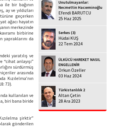
Unutulmayanlar:
a ile bir bağının
Necmettin Hacıeminoğlu
, ay ve yıldızları
Efendi BARUTCU
ltürüne geçerken
25 Haz 2025
ayat ağacı hayatın
ünyanın merkezinde
Serkes (3)
kavramı birbirine
Hüdai KUŞ
n yapraklarını da
22 Tem 2024
deki yaratılış ve
ÜLKÜCÜ HAREKET NASIL
e “cihat anlayışı”
ENGELLENİR
varlığını sürdürmüş
Orkun Özeller
niçeriler arasında
03 Haz 2024
ada Kızılelma’nın
8: 73).
Türkistanlılık 2
nda kullanılan ve
Altan Çetin
, biri bana biride
28 Ara 2023
ızılelma şirktir”
olarak gönderilen