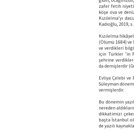
gidin, ocağınızdır
zafer fetih niyet
köşe ova ve deniz
Kızılelma’yı das
Kadıoğlu, 2019, s.
Kızılelma hikâyel
(Ölümü 1684) ve 
ve verdikleri bil
için Türkler ’in
şehrine verdikle
da demişlerdir (Gü
Evliya Çelebi ve
Süleyman dönemind
vermişlerdir.
Bu dönemin yazıl
nereden aldıkları
dikkatimizi çeke
başta İstanbul o
de yazılı kaynakla