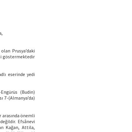
a,
 olan Prusya’daki
ni göstermektedir
dlı eserinde yedi
4-Engürüs (Budin)
’sı 7-(Almanya’da)
ar arasında önemli
değildir. Efsânevi
n Kağan, Attila,