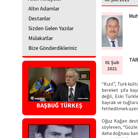
Altın Adamlar
Muh
Destanlar
Sizden Gelen Yazılar
Mülakatlar
Bize Gönderdikleriniz
TAR
01 Şub
2021
“Kızıl”, Türk kül
bereket şifa kay
değil, Eski Türk
bayrak ve tuğlar
BAŞBUĞ TÜRKEŞ
fethedilmek üzere
Oğuz Kağan desta
söylenen, “Gözler
daha doğrusu kan