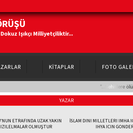
ÖRÜŞÜ
kuz Işıkçı Milliyetçiliktir...
AZARLAR
KİTAPLAR
FOTO GALE
"...Şehitlere öl
YAZAR
’NUN ETRAFINDA UZAK YAKIN
İSLAM DINI MILLETLERI IMHA I
KIZILELMALAR OLMUŞTUR
IHYA ICIN GONDE