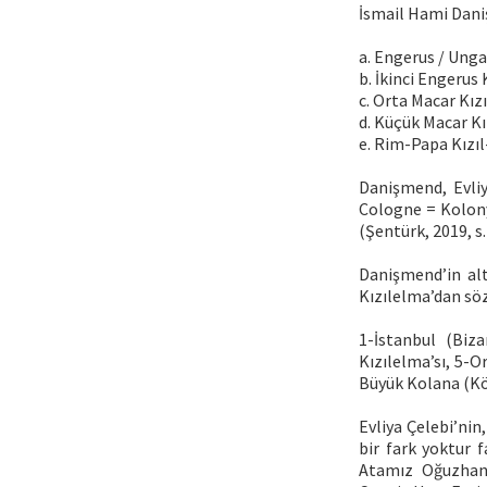
İsmail Hami Daniş
a. Engerus / Unga
b. İkinci Engerus
c. Orta Macar Kız
d. Küçük Macar Kı
e. Rim-Papa Kızı
Danişmend, Evliy
Cologne = Kolony
(Şentürk, 2019, s
Danişmend’in alt
Kızılelma’dan söz
1-İstanbul (Biza
Kızılelma’sı, 5-O
Büyük Kolana (Köl
Evliya Çelebi’nin
bir fark yoktur f
Atamız Oğuzhan’