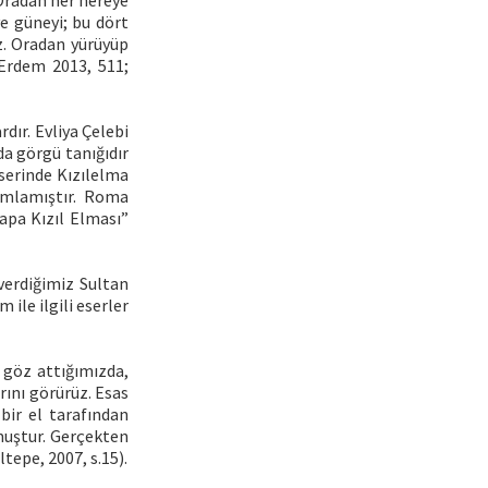
. Oradan her nereye
ve güneyi; bu dört
ız. Oradan yürüyüp
-Erdem 2013, 511;
dır. Evliya Çelebi
a görgü tanığıdır
eserinde Kızılelma
nımlamıştır. Roma
apa Kızıl Elması”
verdiğimiz Sultan
ile ilgili eserler
 göz attığımızda,
rını görürüz. Esas
bir el tarafından
muştur. Gerçekten
tepe, 2007, s.15).