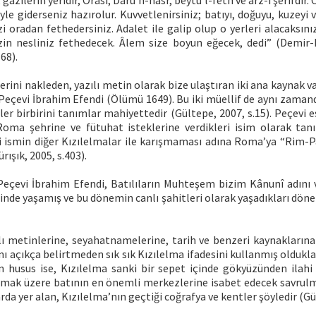
, gazilerin yeridir, Orası; Darü’n-nasr, beytü’l-feth ve arz-ı şerifdir
iyle giderseniz hazırolur. Kuvvetlenirsiniz; batıyı, doğuyu, kuzeyi 
i oradan fethedersiniz. Adalet ile galip olup o yerleri alacaksın
izin nesliniz fethedecek. Âlem size boyun eğecek, dedi” (Demir
 68).
erini nakleden, yazılı metin olarak bize ulaştıran iki ana kaynak var
Peçevi İbrahim Efendi (Ölümü 1649). Bu iki müellif de aynı zamand
giler birbirini tanımlar mahiyettedir (Gültepe, 2007, s.15). Peçevi 
 Roma şehrine ve fütuhat isteklerine verdikleri isim olarak ta
ri ismin diğer Kızılelmalar ile karışmaması adına Roma’ya “Rim-P
rışık, 2005, s.403).
 Peçevi İbrahim Efendi, Batılıların Muhteşem bizim Kânunî adını 
e yaşamış ve bu dönemin canlı şahitleri olarak yaşadıkları dönem 
ı metinlerine, seyahatnamelerine, tarih ve benzeri kaynaklarına
nı açıkça belirtmeden sık sık Kızılelma ifadesini kullanmış oldukla
n husus ise, Kızılelma sanki bir sepet içinde gökyüzünden ilahi 
lmak üzere batının en önemli merkezlerine isabet edecek savrul
rda yer alan, Kızılelma’nın geçtiği coğrafya ve kentler şöyledir (Gül