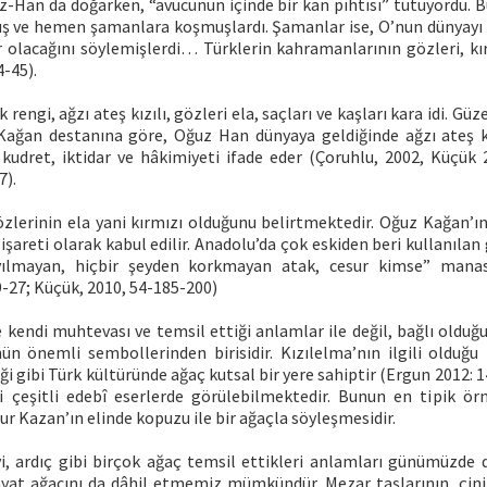
iz-Han da doğarken, “avucunun içinde bir kan pıhtısı” tutuyordu.
mış ve hemen şamanlara koşmuşlardı. Şamanlar ise, O’nun dünyayı 
 olacağını söylemişlerdi… Türklerin kahramanlarının gözleri, kır
4-45).
rengi, ağzı ateş kızılı, gözleri ela, saçları ve kaşları kara idi. Gü
Kağan destanına göre, Oğuz Han dünyaya geldiğinde ağzı ateş kız
, kudret, iktidar ve hâkimiyeti ifade eder (Çoruhlu, 2002, Küçük 
7).
zlerinin ela yani kırmızı olduğunu belirtmektedir. Oğuz Kağan’ı
 işareti olarak kabul edilir. Anadolu’da çok eskiden beri kullanılan
yılmayan, hiçbir şeyden korkmayan atak, cesur kimse” mana
9-27; Küçük, 2010, 54-185-200)
 kendi muhtevası ve temsil ettiği anlamlar ile değil, bağlı oldu
ün önemli sembollerinden birisidir. Kızılelma’nın ilgili olduğu 
iği gibi Türk kültüründe ağaç kutsal bir yere sahiptir (Ergun 2012: 
i çeşitli edebî eserlerde görülebilmektedir. Bunun en tipik ö
ur Kazan’ın elinde kopuzu ile bir ağaçla söyleşmesidir.
rvi, ardıç gibi birçok ağaç temsil ettikleri anlamları günümüzde 
ayat ağacını da dâhil etmemiz mümkündür. Mezar taşlarının, çinile