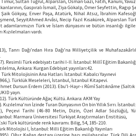
Timur, Sultan Tuğrul, Alparslan, Osman Gazi, Fatih, Kanuni, Yavuz
kanlarının, Gaspıralı İsmail, Ziya Gökalp, Ömer Seyfettin, Ragıp 
 Şaik Gökyay, Enver Paşa, Atatürk, Nihal Atsız, İbrahim Kafeso
şmend, SeyyitAhmed Arvâsi, Necip Fazıl Kısakürek, Alparslan Tür
let adamlarımızın Türk ve İslam dünyasını ve bütün insanlığı ilgile
ı Kızılelmaları vardı.
13), Tanrı Dağı’ndan Hıra Dağı’na Milliyetçilik ve Muhafazakârlık
.
7). Resimli Türk edebiyatı tarihi I-II. İstanbul: Millî Eğitim Bakanlığı
ızılelma, Ankara: Kurgan Edebiyat yayınları:42.
. Türk Mitolojisinin Ana Hatları. İstanbul: Kabalcı Yayınevi
966,). Türklük Meseleleri, İstanbul, İstanbul Kitapevi.
hmet Dursun Erdem (2013). Ebu’l-Hayr-ı Rûmî Saltıknâme (Saltık G
: UKID yayn.
12). Türk Kültüründe Ağaç Kültü. Ankara: AKM Yay
. Kızılelma’nın İzinde Turan Dünyasının On bin Yıllık Sırrı. İstanbul
5), Peçevi Tarihi (46-80 Metin, Dizin, Özel Adlar Sözlüğü), Y
anbul: Marmara Üniversitesi Türkiyat Araştırmaları Enstitüsü,
Eski Türk kültüründe renk kavramı. Bilig, 54, 185-210.
ürk Mitolojisi I, İstanbul: Milli Eğitim Bakanlığı Yayınları
1995). Oğuz Kağan destanı üzerine bazı mülahazalar. Türk Dili Araş