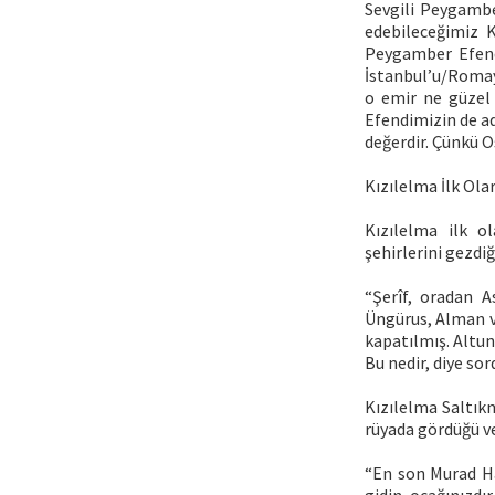
Sevgili Peygambe
edebileceğimiz K
Peygamber Efendi
İstanbul’u/Romayı
o emir ne güzel 
Efendimizin de ad
değerdir. Çünkü O
Kızılelma İlk Ol
Kızılelma ilk o
şehirlerini gezdiğ
“Şerîf, oradan As
Üngürus, Alman ve 
kapatılmış. Altun
Bu nedir, diye so
Kızılelma Saltık
rüyada gördüğü ve
“En son Murad Ha