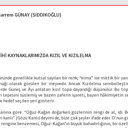
arrem GÜNAY (SIDDIKOĞLU)
İHİ KAYNAKLARIMIZDA KIZIL VE KIZILELMA
türünde genellikle kutsal sayılan bir renk; “elma” ise mistik bir yan
nağı olarak görülen bir meyvedir. Ancak Kızılelma sembolleşti
lerde Güneş ve Ayı anlatan kızıl topa dayandığı düşünülür. Bu top
ın tepesini süslemiş ve bazen zaferin işareti, bazen hâkimiyetin 
 hedef seçilen yeri gösterir.
nına göre: “Oğuz-Kağan doğarken gözlerinin rengi de al, idi. 
i kanlı” (Gözü Kanlı) deyimi de, bize çok şeyler ifade eder. O’nun gö
 rengine benzemesi, Oğuz-Kağan’ın büyük bahadırlığının, bir özell