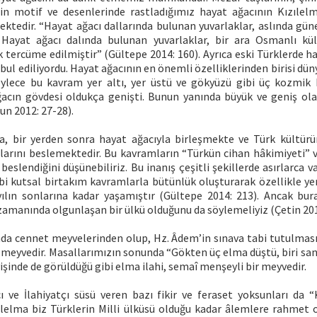
in motif ve desenlerinde rastladığımız hayat ağacının Kızılelm
tedir. “Hayat ağacı dallarında bulunan yuvarlaklar, aslında güneş
 Hayat ağacı dalında bulunan yuvarlaklar, bir ara Osmanlı kü
k tercüme edilmiştir” (Gültepe 2014: 160). Ayrıca eski Türklerde h
bul ediliyordu. Hayat ağacının en önemli özelliklerinden birisi d
ylece bu kavram yer altı, yer üstü ve gökyüzü gibi üç kozmik 
ğacın gövdesi oldukça genişti. Bunun yanında büyük ve geniş ola
n 2012: 27-28).
a, bir yerden sonra hayat ağacıyla birleşmekte ve Türk kültürün
larını beslemektedir. Bu kavramların “Türkün cihan hâkimiyeti” v
 beslendiğini düşünebiliriz. Bu inanış çeşitli şekillerde asırlarca 
bi kutsal birtakım kavramlarla bütünlük oluşturarak özellikle ye
yılın sonlarına kadar yaşamıştır (Gültepe 2014: 213). Ancak bur
amanında olgunlaşan bir ülkü olduğunu da söylemeliyiz (Çetin 201
a cennet meyvelerinden olup, Hz. Âdem’in sınava tabi tutulması
r meyvedir. Masallarımızın sonunda “Gökten üç elma düştü, biri sana
işinde de görüldüğü gibi elma ilahi, semaî menşeyli bir meyvedir.
ı ve İlahiyatçı süsü veren bazı fikir ve feraset yoksunları da “K
zılelma biz Türklerin Milli ülküsü olduğu kadar âlemlere rahmet 