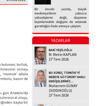
Bir önceki yazıda, büyük
medeniyetlerin yalnızca
yükselişlerini değil, düşünme
biçimlerindeki değişimi de anlamak
gerektiğini ifade etmeye çalıştım.
YAZARLAR
BAKİ YEŞİLOĞLU
M. Metin KAPLAN
27 Tem 2026
ı bulunan; bolluk,
rilmesinin elmayı
BU SÜREÇ TÜRKİYE’Yİ
, ‘muncuk’ adıyla
NEREYE GÖTÜRÜR? HAKLI
sembolü, bazen de
ENDİŞELERİMİZ...
Muharrem GÜNAY
(SIDDIKOĞLU)
Bu gün Anadolu’da
27 Tem 2026
zlerinin al oluşu,
iğinden başka bir