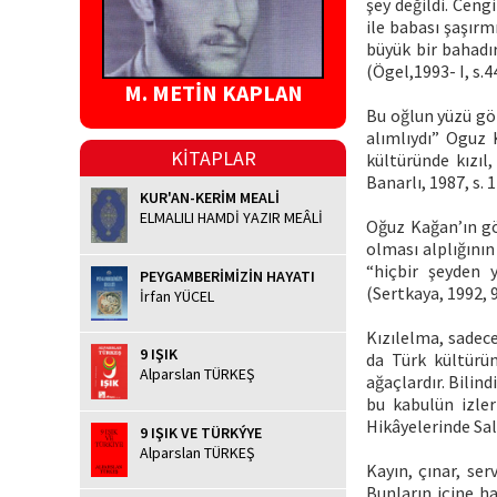
şey değildi. Ceng
ile babası şaşır
büyük bir bahadır
(Ögel,1993- I, s.4
M. METİN KAPLAN
Bu oğlun yüzü gök 
alımlıydı” Oguz 
KİTAPLAR
kültüründe kızıl
Banarlı, 1987, s. 1
KUR'AN-KERİM MEALİ
ELMALILI HAMDİ YAZIR MEÂLİ
Oğuz Kağan’ın gö
olması alplığının
“hiçbir şeyden 
PEYGAMBERİMİZİN HAYATI
(Sertkaya, 1992, 
İrfan YÜCEL
Kızılelma, sadece
9 IŞIK
da Türk kültürün
Alparslan TÜRKEŞ
ağaçlardır. Bilind
bu kabulün izler
Hikâyelerinde Sal
9 IŞIK VE TÜRKÝYE
Alparslan TÜRKEŞ
Kayın, çınar, se
Bunların içine h