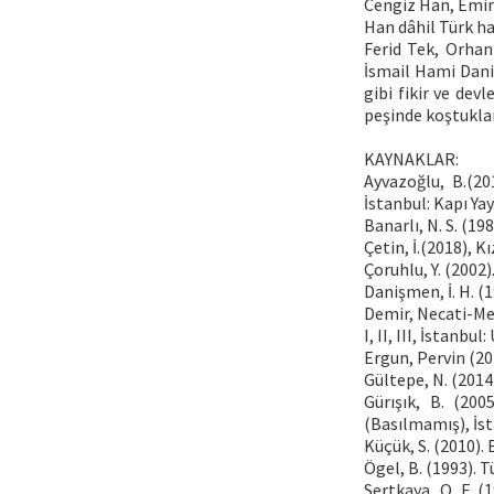
Cengiz Han, Emir 
Han dâhil Türk ha
Ferid Tek, Orhan
İsmail Hami Dani
gibi fikir ve dev
peşinde koştuklar
KAYNAKLAR:
Ayvazoğlu, B.(20
İstanbul: Kapı Yay
Banarlı, N. S. (198
Çetin, İ.(2018), K
Çoruhlu, Y. (2002)
Danişmen, İ. H. (1
Demir, Necati-Me
I, II, III, İstanbul
Ergun, Pervin (20
Gültepe, N. (2014)
Gürışık, B. (200
(Basılmamış), İst
Küçük, S. (2010). 
Ögel, B. (1993). T
Sertkaya, O. F. (