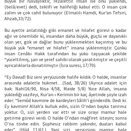
büyük bir rüsvaylıktır, rezalettir. İnsan ise onu yüklendi,
(belâ/evet) dedi, teklifi ve halifeliği kabul etti. O insan çok
zalim ve çok cahil bulunuyor (Elmalılı Hamdi, Kur’an Tefsiri,
Ahzab,33/72).
Bu ayette anlatıldığı gibi emanet ve hilafet görevi o kadar
ağır ve önemlidir ki, insandan daha büyük, güçlü ve dayanıklı
olan yer, gök ve dağlar bunu yüklenmekten kaçınmış ve bu
büyük yük “emanet ve hilafet” insana yüklenmiştir. Çünkü
insan Cenâbı Hakk tarafından bu yükü taşıyacak şekilde
“yüceltilmiş, şan ve şeref sahibi olarak yaratılmıştır ve çeşitli
ayrıcalıklarla donatılmıştır (İsra suresi, 17/70).
“Ey Davud! Biz seni yeryüzünde halife kıldık. O halde, insanlar
arasında adaletle hükmet…(Sad, 38/26) (Ayrıca adalet için
bak: Nahl16/90, Nisa 4/58, Maide 5/8) Yüce Allah, insana
yüklediği vazifeyi, Kur’an-ı Kerimin bir kaç âyetinde şöyle izah
eder: “Semûd kavmine de kardeşleri Sâlih’i gönderdik. Dedi ki:
Ey kavmim! Allah’a kulluk edin, sizin O’ndan başka tanrınız
yoktur. O, sizi yerden var etti ve size orayı mamur hale
getirme görevi verdi. O halde O’ndan mağfiret isteyin; sonra
O’na tövbe edin. Şüphesiz rabbim yakındır, duaları kabul
eder” (Hûd 11/61.). Yani sizi, yeryüzünü mamur hale