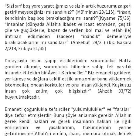
“Sizi sırf boş yere yarattığımızı ve sizin artık huzurumuza geri
getirilmeyeceğinizi mi sandınız?” (Mü’minun 23/115); “İnsan,
kendisinin başıboş bırakılacağını mı sanır?”(Kıyame 75/36).
“İnsanlar (dünyada Allah’a ibadet ve itaat etmeden, çeşitli
çile ve güçlüklerle, bazen de verilen bol mal ve refah ile)
imtihan edilmeden (sadece) “inandık” demeleriyle
bırakılacaklarını mı sandılar?” (Ankebut 29/2 ) (bk. Bakara
2/214; Enbiya 21/35)
Dolayısıyla insan yapıp ettiklerinden sorumludur. Hatta
görülen âlemde, sorumluluk bilincine sahip tek yaratık
insandır. Nitekim bir Âyet-i Kerime’de; “ Biz emaneti göklere,
yer küreye ve dağlara teklif ettik, ama onlar bunu yüklenmek
istemediler, ondan korktular ve onu insan yüklendi. Kuşkusuz
insan çok zalim, çok bilgisizdir” (Ahzâb 33/72)
buyurulmaktadır.
Emaneti çoğunlukla tefsirciler "yükümlülükler" ve "farzlar"
diye tefsir etmişlerdir. Bunu şöyle anlamak gerekir. Allah'ın
gerek kendi hakları ve gerek insanların hakları ile ilgili
emirlerinin ve yasaklarının, hükümlerinin yerine
getirilmesine Allah'ın emîn'i, inanç memuru olmak demek