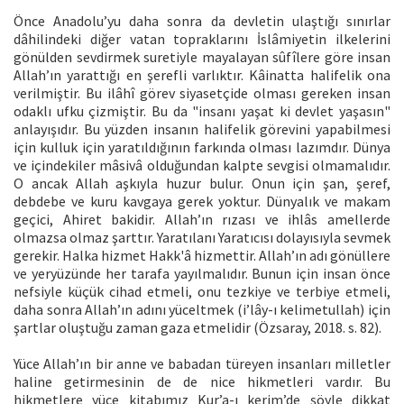
Önce Anadolu’yu daha sonra da devletin ulaştığı sınırlar
dâhilindeki diğer vatan topraklarını İslâmiyetin ilkelerini
gönülden sevdirmek suretiyle mayalayan sûfîlere göre insan
Allah’ın yarattığı en şerefli varlıktır. Kâinatta halifelik ona
verilmiştir. Bu ilâhî görev siyasetçide olması gereken insan
odaklı ufku çizmiştir. Bu da "insanı yaşat ki devlet yaşasın"
anlayışıdır. Bu yüzden insanın halifelik görevini yapabilmesi
için kulluk için yaratıldığının farkında olması lazımdır. Dünya
ve içindekiler mâsivâ olduğundan kalpte sevgisi olmamalıdır.
O ancak Allah aşkıyla huzur bulur. Onun için şan, şeref,
debdebe ve kuru kavgaya gerek yoktur. Dünyalık ve makam
geçici, Ahiret bakidir. Allah’ın rızası ve ihlâs amellerde
olmazsa olmaz şarttır. Yaratılanı Yaratıcısı dolayısıyla sevmek
gerekir. Halka hizmet Hakk'â hizmettir. Allah’ın adı gönüllere
ve yeryüzünde her tarafa yayılmalıdır. Bunun için insan önce
nefsiyle küçük cihad etmeli, onu tezkiye ve terbiye etmeli,
daha sonra Allah’ın adını yüceltmek (i’lây-ı kelimetullah) için
şartlar oluştuğu zaman gaza etmelidir (Özsaray, 2018. s. 82).
Yüce Allah’ın bir anne ve babadan türeyen insanları milletler
haline getirmesinin de de nice hikmetleri vardır. Bu
hikmetlere yüce kitabımız Kur’a-ı kerim’de şöyle dikkat