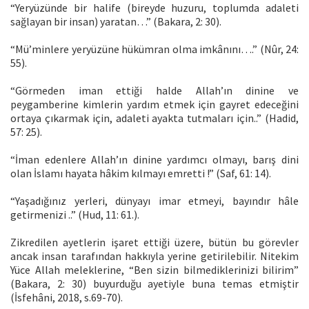
“Yeryüzünde bir halife (bireyde huzuru, toplumda adaleti
sağlayan bir insan) yaratan…” (Bakara, 2: 30).
“Mü’minlere yeryüzüne hükümran olma imkânını….” (Nûr, 24:
55).
“Görmeden iman ettiği halde Allah’ın dinine ve
peygamberine kimlerin yardım etmek için gayret edeceğini
ortaya çıkarmak için, adaleti ayakta tutmaları için..” (Hadid,
57: 25).
“İman edenlere Allah’ın dinine yardımcı olmayı, barış dini
olan İslamı hayata hâkim kılmayı emretti !” (Saf, 61: 14).
“Yaşadığınız yerleri, dünyayı imar etmeyi, bayındır hâle
getirmenizi ..” (Hud, 11: 61.).
Zikredilen ayetlerin işaret ettiği üzere, bütün bu görevler
ancak insan tarafından hakkıyla yerine getirilebilir. Nitekim
Yüce Allah meleklerine, “Ben sizin bilmediklerinizi bilirim”
(Bakara, 2: 30) buyurduğu ayetiyle buna temas etmiştir
(İsfehâni, 2018, s.69-70).