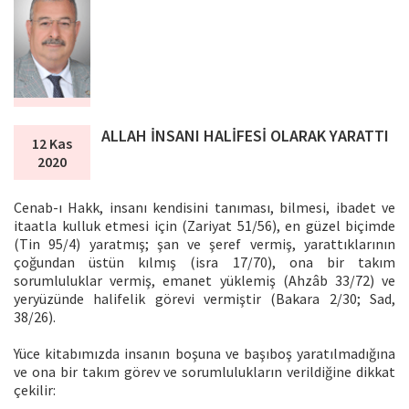
ALLAH İNSANI HALİFESİ OLARAK YARATTI
12 Kas
2020
Cenab-ı Hakk, insanı kendisini tanıması, bilmesi, ibadet ve
itaatla kulluk etmesi için (Zariyat 51/56), en güzel biçimde
(Tin 95/4) yaratmış; şan ve şeref vermiş, yarattıklarının
çoğundan üstün kılmış (isra 17/70), ona bir takım
sorumluluklar vermiş, emanet yüklemiş (Ahzâb 33/72) ve
yeryüzünde halifelik görevi vermiştir (Bakara 2/30; Sad,
38/26).
Yüce kitabımızda insanın boşuna ve başıboş yaratılmadığına
ve ona bir takım görev ve sorumlulukların verildiğine dikkat
çekilir: