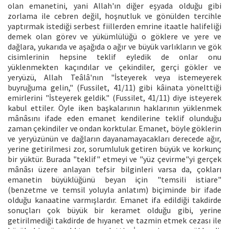
olan emanetini, yani Allah'ın diğer eşyada olduğu gibi
zorlama ile cebren değil, hoşnutluk ve gönülden tercihle
yaptırmak istediği serbest fiillerden emrine itaatle halifeliği
demek olan görev ve yükümlülüğü o göklere ve yere ve
dağlara, yukarıda ve aşağıda o ağır ve büyük varlıkların ve gök
cisimlerinin hepsine teklif eyledik de onlar onu
yüklenmekten kaçındılar ve çekindiler, gerçi gökler ve
yeryüzü, Allah Teâlâ'nın "İsteyerek veya istemeyerek
buyruğuma gelin," (Fussilet, 41/11) gibi kâinata yönelttiği
emirlerini "İsteyerek geldik." (Fussilet, 41/11) diye isteyerek
kabul ettiler. Öyle iken başkalarının haklarının yüklenmek
mânâsını ifade eden emanet kendilerine teklif olunduğu
zaman çekindiler ve ondan korktular. Emanet, böyle göklerin
ve yeryüzünün ve dağların dayanamayacakları derecede ağır,
yerine getirilmesi zor, sorumluluk getiren büyük ve korkunç
bir yüktür. Burada "teklif" etmeyi ve "yüz çevirme"yi gerçek
mânâsı üzere anlayan tefsir bilginleri varsa da, çokları
emanetin büyüklüğünü beyan için "temsili istiare"
(benzetme ve temsil yoluyla anlatım) biçiminde bir ifade
olduğu kanaatine varmışlardır. Emanet ifa edildiği takdirde
sonuçları çok büyük bir keramet olduğu gibi, yerine
getirilmediği takdirde de hıyanet ve tazmin etmek cezası ile