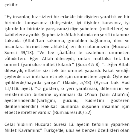
çekilir:
“Ey insanlar, biz sizleri bir erkekle bir dişiden yarattık ve bir
birinizle tanışasınız (bilişesiniz, iyi ilişkiler kurasınız, iyi
işlerde bir birinizle yarışasınız) diye şubelere (milletlere) ve
kabilelere ayırdık. Şüphesiz ki Allah katında en şerifli olanınız
takvada (Allah’tan sakınma, gönülden bağlanma, dine ve
insanlara hizmetteve ahlakta) en ileri olanınızdır (Hucurat
Suresi 49/13). “Ve lev şâallâhu le cealehum ummeten
vâhıdeten.. Eğer Allah dileseydi, onları mutlaka tek bir
ümmet (yani ulus-millet) kılardı “ (Şura 42/ 8). “…Eğer Allah
dileseydi, elbette sizi tek bir ümmet yapardı. Fakat verdiği
şeylerde sizi imtihan etmek için ümmetlere ayırdı. Öyle ise
iyiliklerde/hayırda yarışın” (Maide, 5/48) (Ayrıca bak Hud
11/118. ayet). “O gökleri, o yeri yaratması, dillerinizin ve
renklerinizin birbirine uymaması da O’nun (Yani Allah’ın)
ayetlerindendir.(varlığını, gücünü, kudretini gösteren
delillerindendir.) Hakikat bunlarda düşünen insanlar için
elbette ibretler vardır.” (Rum Suresi 30/ 22)
Celal Yıldırım Hucurat Suresi 13. ayetin tefsirini yaparken
Millet Kavramını:” Türkçe’de, ulus ve benzer özellikleri olan