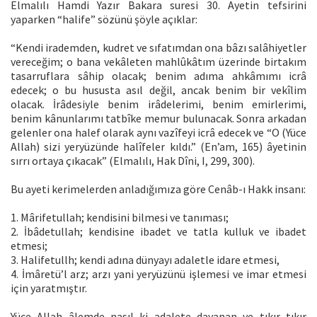
Elmalılı Hamdi Yazır Bakara suresi 30. Ayetin tefsirini
yaparken “halife” sözünü şöyle açıklar:
“Kendi irademden, kudret ve sıfatımdan ona bâzı salâhiyetler
vereceğim; o bana vekâleten mahlûkâtım üzerinde birtakım
tasarruflara sâhip olacak; benim adıma ahkâmımı icrâ
edecek; o bu hususta asıl değil, ancak benim bir vekîlim
olacak. İrâdesiyle benim irâdelerimi, benim emirlerimi,
benim kânunlarımı tatbîke memur bulunacak. Sonra arkadan
gelenler ona halef olarak aynı vazîfeyi icrâ edecek ve “O (Yüce
Allah) sizi yeryüzünde halîfeler kıldı.” (En’am, 165) âyetinin
sırrı ortaya çıkacak” (Elmalılı, Hak Dîni, I, 299, 300).
Bu ayeti kerimelerden anladığımıza göre Cenâb-ı Hakk insanı:
1. Mârifetullah; kendisini bilmesi ve tanıması;
2. İbâdetullah; kendisine ibadet ve tatla kulluk ve ibadet
etmesi;
3. Halifetullh; kendi adına dünyayı adaletle idare etmesi,
4. İmâretü’l arz; arzı yani yeryüzünü işlemesi ve imar etmesi
için yaratmıştır.
Yüce Allah âlemde nasıl ki adalete dayanan ve tıkır tıkır