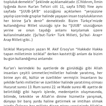
topluluk demektir.” Şeklinde açıklamaktadır. (C.Yıldırım, İlmin
Işığında Asrın Kur’an Tefsiri cilt 11, sayfa 5760) Yine aynı
sayfada “ŞUUB-ŞA’B“ sözcüğünü açıklarken “yeryüzüne
yayılıp üzerinde gruplar halinde yaşayan insan topluluklarının
her birine Şa’b denir” demektedir. Bizim Türkçe’mizde
kullandığımız Millet sözcüğü işte bu “ŞUUB“ sözcüğünün
yerine ve onun taşıdığı anlamı karşılamak üzere
kullanılmaktadır. (Şu’but-Türk= Türk Milleti, Şu’bul- Arap=
Arap Milleti gibi...)
İstiklal Marşımızın yazarı M. Akif Ersoy’un “Hakkıdır Hakka
tapan milletimin istiklal” derken kastettiği anlam da bizim
bu gün kullandığımız anlamdır.
Kur’an’ı kerimdeki bu ayetlerde de görüldüğü gibi Allah
insanları çeşitli ümmetler/milletler halinde yaratmış, her
birine ayrı dil, kültür ve özellikler vermiştir. İnsanların bu
şekilde farklı milletler ve özellikler halinde yaratılmış olması
Hucurat suresi 13. Rum suresi 22. ve Maide suresi 48. ayette de
belirtildiği gibi hayırlı işlerde, medeniyetin oluşmasında,
bilimde, teknikte ve Allah’ın dinine hizmette yarışmak,
dünyayı bir barış yurdu haline getirmek ve imtihan olmak
içindir. Öyleyse her millete düşen görev yeryüzünde Allah’ın