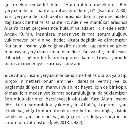
getirmekle mükellef kıldı. “Hani rabbin meleklere, ‘Ben
yeryüzünde bir halife yaratacağım.’demişti” (Bakara 2/:30).
Yani yeryüzünde mahlûkatın arasında benim yerime adalet
dağıtacak bir halife. O halife Hz. Âdem ve mahlûkat arasında
Allah’a itaat çerçevesinde hüküm ve adaleti icra edenlerdir.
Ancak Kur’an, insanlara medeniyet kurma sorumluluğunu
yüklemeyen bir din ve ibadet kitabı değildir ve olmamıştır.
Kur’an’ın insana yüklediği vazife aslında kapsamlı ve genel
manasıyla yeryüzünü imar etmektir. Bu vazife, muhtevası
itibariyle sağlam bir İslam toplumu ikame etmeyi, şümullü
bir insan medeniyeti kurmayı içine alır.
Yüce Allah, insanı yeryüzünde kendisine halife olarak yaratıp,
birçok nimetleri onun emrine- idaresine vermiş ve bu
bağlamda dünyasını mamur ve ahiret hayatı için de bir köprü
olması için medeniyet kurma sorumluluğunu da yüklemiştir.
Sorumluluklarımızı özetleyecek olursak; Yüce Allah insana
dört türlü sorumluluk yüklemiştir: Allah’a, topluma yani
içinde yaşadığı toplum olmak üzere bütün insanlığa, kişinin
kendisine yani nefsine, yaşadığı çevre ve doğaya karşı insan
sorumlu tutulmuştur (İpek,2013. s.439).