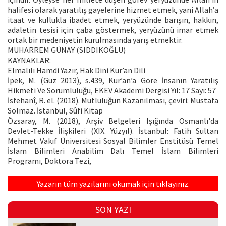
halifesi olarak yaratılış gayelerine hizmet etmek, yani Allah’a
itaat ve kullukla ibadet etmek, yeryüzünde barışın, hakkın,
adaletin tesisi için çaba göstermek, yeryüzünü imar etmek
ortak bir medeniyetin kurulmasında yarış etmektir.
MUHARREM GÜNAY (SIDDIKOĞLU)
KAYNAKLAR:
Elmalılı Hamdi Yazır, Hak Dini Kur’an Dili
İpek, M. (Güz 2013), s.439, Kur’an’a Göre İnsanın Yaratılış
Hikmeti Ve Sorumluluğu, EKEV Akademi Dergisi Yıl: 17 Sayı: 57
İsfehanî, R. el. (2018). Mutluluğun Kazanılması, çeviri: Mustafa
Solmaz. İstanbul, Sûfi Kitap
Özsaray, M. (2018), Arşiv Belgeleri Işığında Osmanlı'da
Devlet-Tekke İlişkileri (XIX. Yüzyıl). İstanbul: Fatih Sultan
Mehmet Vakıf Üniversitesi Sosyal Bilimler Enstitüsü Temel
İslam Bilimleri Anabilim Dalı Temel İslam Bilimleri
Programı, Doktora Tezi,
Yazarın tüm yazılarını okumak için tıklayınız.
SON YAZI