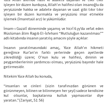
işleyen bir düzen kurduysa, Allah’ın halifesi olan insanoğlu da
yeryüzünde hakka ve adalete dayanan ve saat gibi tıkır tıkır
işleyen bir düzen kurmakla ve yeryüzünü imar etmekle
işlemek (İmaretuül arz) le yükümlüdür.
İmam-ı Gazalî döneminde yaşamış ve hicrî 6.yy’da vefat eden
Müslüman âlim Ragıb El-İsfehani “Mutluluğun kazanılması””
adlı kitabında insanın yaratılış amacını şöyle açıklar:
İnsanın yaratılmasındaki amaç, Yüce Allah’ın hikmeti
gereğince Kur’an’ın farklı yerlerinde geçen ayetlerde
zikredildiği üzere; O’nun kulu ve halifesi, dininin ve
peygamberlerinin yardımcısı olması, yeryüzünü bayındır hale
getirmesidir.
Nitekim Yüce Allah bu konuda,
“insanları ve cinleri (sizin tarafınızdan görünen ve
görünmeyen, bilinen ve bilinmeyen her şeyi) sadece kendisine
kul olsunlar, başkalarına kulluk yapmasınlar diye
yaratan..”(Zariyat, 51: 56)