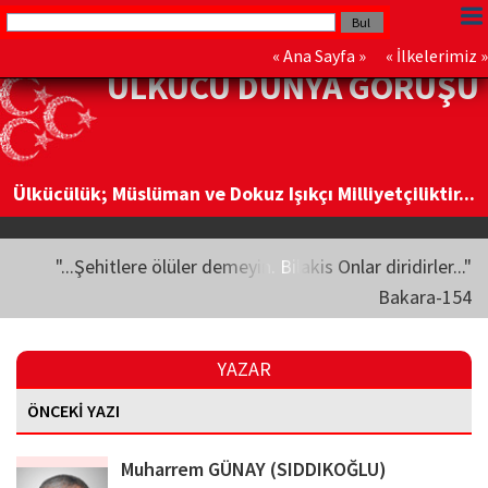
«
Ana Sayfa
» «
İlkelerimiz
»
ÜLKÜCÜ DÜNYA GÖRÜŞÜ
Ülkücülük; Müslüman ve Dokuz Işıkçı Milliyetçiliktir...
"...Şehitlere ölüler demeyin. Bilakis Onlar diridirler..."
Bakara-154
YAZAR
ÖNCEKİ YAZI
Muharrem GÜNAY (SIDDIKOĞLU)