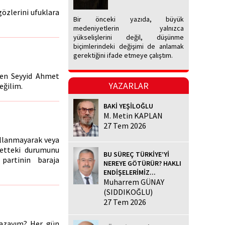
gözlerini ufuklara
Bir önceki yazıda, büyük
medeniyetlerin yalnızca
yükselişlerini değil, düşünme
biçimlerindeki değişimi de anlamak
gerektiğini ifade etmeye çalıştım.
nden Seyyid Ahmet
YAZARLAR
eğilim.
BAKİ YEŞİLOĞLU
M. Metin KAPLAN
27 Tem 2026
ullanmayarak veya
ümetteki durumunu
BU SÜREÇ TÜRKİYE’Yİ
partinin baraja
NEREYE GÖTÜRÜR? HAKLI
ENDİŞELERİMİZ...
Muharrem GÜNAY
(SIDDIKOĞLU)
27 Tem 2026
yazayım? Her gün