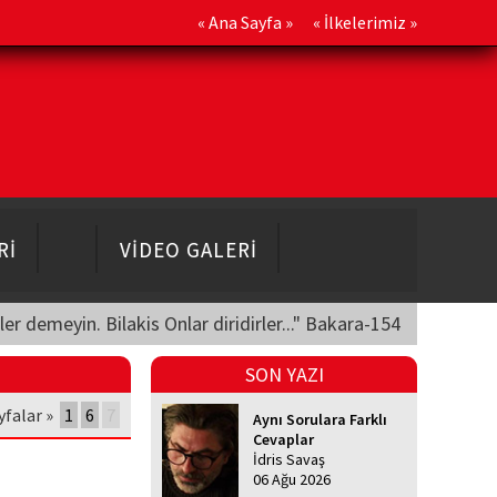
«
Ana Sayfa
» «
İlkelerimiz
»
Rİ
VİDEO GALERİ
üler demeyin. Bilakis Onlar diridirler..." Bakara-154
SON YAZI
yfalar »
1
6
7
Aynı Sorulara Farklı
Cevaplar
İdris Savaş
06 Ağu 2026