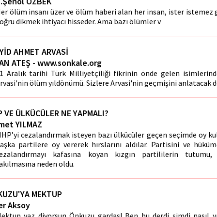
b.Şenol ÖZBEK
er ölüm insanı üzer ve ölüm haberi alan her insan, ister istemez 
oğru dikmek ihtiyacı hisseder. Ama bazı ölümler v
YİD AHMET ARVASİ
AN ATEŞ - www.sonkale.org
1 Aralık tarihi Türk Milliyetçiliği fikrinin önde gelen isimleri
rvasi'nin ölüm yıldönümü. Sizlere Arvasi'nin geçmişini anlatacak d
 VE ÜLKÜCÜLER NE YAPMALI?
met YILMAZ
HP’yi cezalandırmak isteyen bazı ülkücüler geçen seçimde oy k
aşka partilere oy vererek hırslarını aldılar. Partisini ve hük
ezalandırmayı kafasına koyan kızgın partililerin tutumu, 
akılmasına neden oldu.
KUZU'YA MEKTUP
er Aksoy
ektup yaz diyorsun Önkuzu gardaş! Ben bu derdi şimdi nasıl 