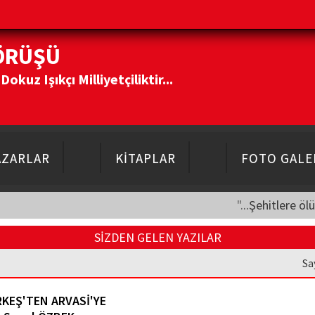
ÖRÜŞÜ
kuz Işıkçı Milliyetçiliktir...
AZARLAR
KİTAPLAR
FOTO GALE
"...Şehitlere öl
SİZDEN GELEN YAZILAR
Sa
KEŞ'TEN ARVASİ'YE