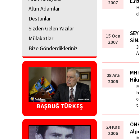
E.Y
2007
H
Altın Adamlar
d
Destanlar
Sizden Gelen Yazılar
SEY
15 Oca
Mülakatlar
SİN
2007
3
Bize Gönderdikleriniz
A
MHP
08 Ara
Hik
2006
M
b
c
t
BAŞBUĞ TÜRKEŞ
ÖN
24 Kas
Alp
2006
M