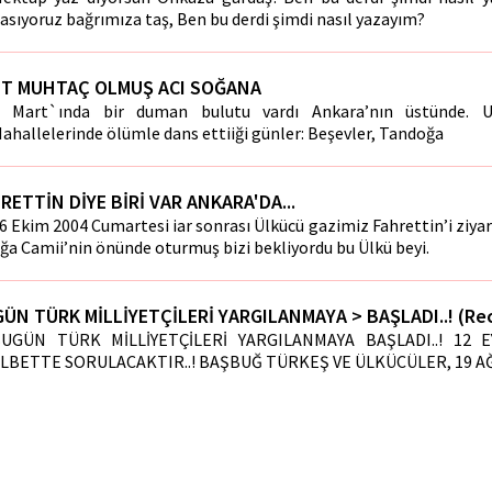
asıyoruz bağrımıza taş, Ben bu derdi şimdi nasıl yazayım?
İT MUHTAÇ OLMUŞ ACI SOĞANA
.. Mart`ında bir duman bulutu vardı Ankara’nın üstünde. 
ahallelerinde ölümle dans ettiiği günler: Beşevler, Tandoğa
RETTİN DİYE BİRİ VAR ANKARA'DA...
6 Ekim 2004 Cumartesi iftar sonrası Ülkücü gazimiz Fahrettin’i ziyar
ğa Camii’nin önünde oturmuş bizi bekliyordu bu Ülkü beyi.
ÜN TÜRK MİLLİYETÇİLERİ YARGILANMAYA > BAŞLADI..! (Rec
UGÜN TÜRK MİLLİYETÇİLERİ YARGILANMAYA BAŞLADI..! 12 E
LBETTE SORULACAKTIR..! BAŞBUĞ TÜRKEŞ VE ÜLKÜCÜLER, 19 A