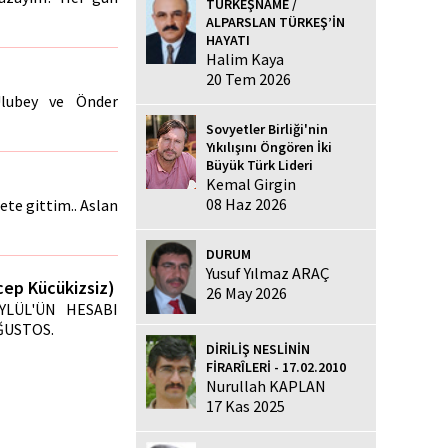
TÜRKEŞNAME /
ALPARSLAN TÜRKEŞ’İN
HAYATI
Halim Kaya
20 Tem 2026
Ulubey ve Önder
Sovyetler Birliği'nin
Yıkılışını Öngören İki
Büyük Türk Lideri
Kemal Girgin
08 Haz 2026
ete gittim.. Aslan
DURUM
Yusuf Yılmaz ARAÇ
ep Kücükizsiz)
26 May 2026
YLÜL'ÜN HESABI
ĞUSTOS.
DİRİLİŞ NESLİNİN
FİRARÎLERİ - 17.02.2010
Nurullah KAPLAN
17 Kas 2025