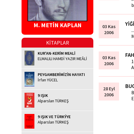
b
YİĞ
M. METİN KAPLAN
03 Kas
.
2006
M
KİTAPLAR
KUR'AN-KERİM MEALİ
FAH
03 Kas
ELMALILI HAMDİ YAZIR MEÂLİ
1
2006
A
PEYGAMBERİMİZİN HAYATI
İrfan YÜCEL
BUG
28 Eyl
B
2006
9 IŞIK
E
Alparslan TÜRKEŞ
9 IŞIK VE TÜRKÝYE
Alparslan TÜRKEŞ