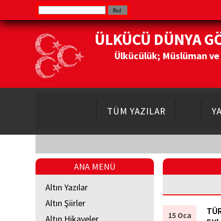
ÜLKÜCÜ DÜNYA G
Ülkücülük; Müslüman ve Do
TÜM YAZILAR
Y
ANA MENÜ
Altın Yazılar
Altın Şiirler
TÜR
15 Oca
Altın Hikayeler